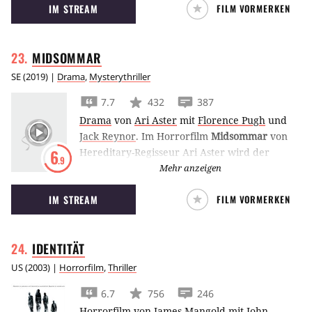
IM STREAM
FILM VORMERKEN
Wahnsinn und Musik auf Hamburgs Straßen.
MIDSOMMAR
SE
(
2019
) |
Drama
,
Mysterythriller
7.7
432
387
Drama
von
Ari Aster
mit
Florence Pugh
und
Jack Reynor
.
Im Horrorfilm
Midsommar
von
Hereditary-Regisseur Ari Aster wird der
6
.9
Urlaub in einem schwedischen Dorf für
Mehr anzeigen
Florence Pugh zum Höllentrip, als sich das
IM STREAM
FILM VORMERKEN
Mittsommerfest als heidnisches Ritual
entpuppt.
IDENTITÄT
US
(
2003
) |
Horrorfilm
,
Thriller
6.7
756
246
Horrorfilm
von
James Mangold
mit
John