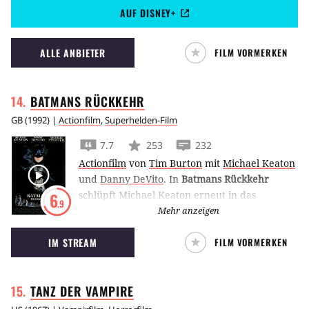
AUF DISNEY+
gehörig durcheinanderbringt.
ALLE ANBIETER
FILM VORMERKEN
BATMANS
RÜCKKEHR
GB
(
1992
) |
Actionfilm
,
Superhelden-Film
7.7
253
232
Actionfilm
von
Tim Burton
mit
Michael Keaton
und
Danny DeVito
.
In
Batmans Rückkehr
schlüpft Michael Keaton erneut in das
6
.9
Fledermauskostüm und versucht Gotham vor
Mehr anzeigen
Kriminalität und Chaos zu beschützten.
IM STREAM
FILM VORMERKEN
TANZ DER
VAMPIRE