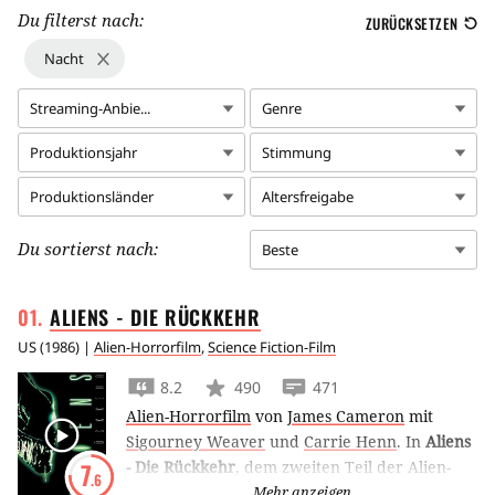
Du filterst nach:
ZURÜCKSETZEN
Nacht
Streaming-Anbie...
Genre
Produktionsjahr
Stimmung
Produktionsländer
Altersfreigabe
Du sortierst nach:
Beste
ALIENS - DIE
RÜCKKEHR
US
(
1986
) |
Alien-Horrorfilm
,
Science Fiction-Film
8.2
490
471
Alien-Horrorfilm
von
James Cameron
mit
Sigourney Weaver
und
Carrie Henn
.
In
Aliens
- Die Rückkehr
, dem zweiten Teil der Alien-
7
.6
Reihe, muss Sigourney Weaver ihre
Mehr anzeigen