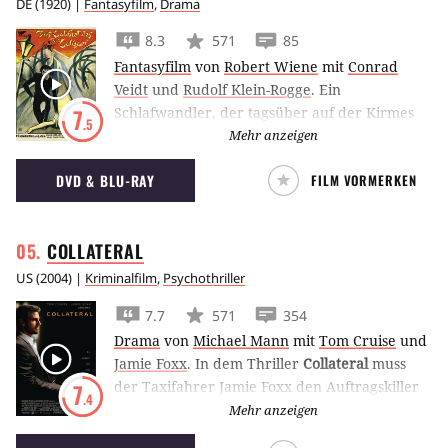
DE
(
1920
) |
Fantasyfilm
,
Drama
8.3
571
85
Fantasyfilm
von
Robert Wiene
mit
Conrad
Veidt
und
Rudolf Klein-Rogge
.
Ein
Schlafwandler, der tagsüber auf der Kirmes
7
.5
als Attraktion gezeigt wird, wird nachts zum
Mehr anzeigen
Killer – unter der Führung des unheimlichen
DVD & BLU-RAY
FILM VORMERKEN
Dr. Caligari.
COLLATERAL
US
(
2004
) |
Kriminalfilm
,
Psychothriller
7.7
571
354
Drama
von
Michael Mann
mit
Tom Cruise
und
Jamie Foxx
.
In dem Thriller
Collateral
muss
der Taxifahrer Jamie Foxx den Auftragskiller
7
.4
Tom Cruise quer durch Los Angeles
Mehr anzeigen
kutschieren. Was tut man nicht alles für 600