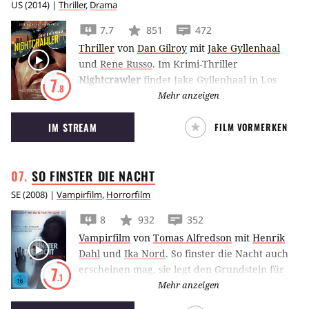
US
(
2014
) |
Thriller
,
Drama
7.7
851
472
Thriller
von
Dan Gilroy
mit
Jake Gyllenhaal
und
Rene Russo
.
Im Krimi-Thriller
Nightcrawler
findet Jake Gyllenhaal in Los
7
.8
Angeles als Video-Reporter für blutige
Mehr anzeigen
Tragödien seine Berufung, für die er seine
IM STREAM
FILM VORMERKEN
Skrupel gern hinter sich lässt.
SO FINSTER DIE
NACHT
SE
(
2008
) |
Vampirfilm
,
Horrorfilm
8
932
352
Vampirfilm
von
Tomas Alfredson
mit
Henrik
Dahl
und
Ika Nord
.
So finster die Nacht auch
erscheinen mag, sie legt den Grundstein für
7
.1
eine ungewöhnliche Freundschaft zwischen
Mehr anzeigen
zwei Außenseitern, einem Jungen und einem