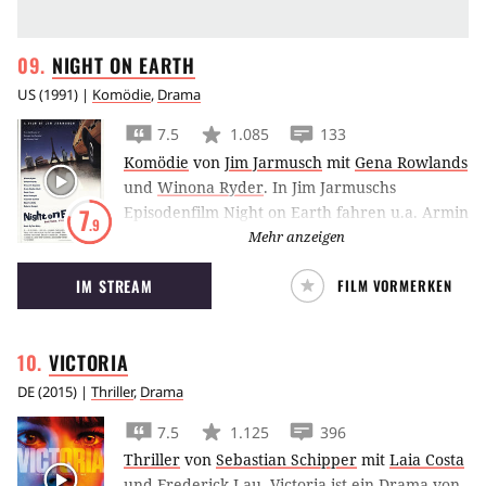
NIGHT ON
EARTH
US
(
1991
) |
Komödie
,
Drama
7.5
1.085
133
Komödie
von
Jim Jarmusch
mit
Gena Rowlands
und
Winona Ryder
.
In Jim Jarmuschs
Episodenfilm Night on Earth fahren u.a. Armin
7
.9
Müller-Stahl, Winona Ryder und Roberto
Mehr anzeigen
Benigni im Taxi durch die Nacht.
IM STREAM
FILM VORMERKEN
VICTORIA
DE
(
2015
) |
Thriller
,
Drama
7.5
1.125
396
Thriller
von
Sebastian Schipper
mit
Laia Costa
und
Frederick Lau
.
Victoria ist ein Drama von