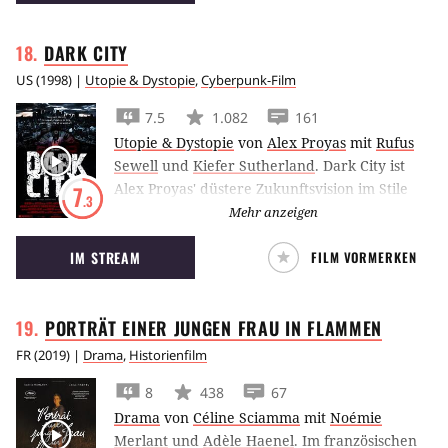
DARK
CITY
US
(
1998
) |
Utopie & Dystopie
,
Cyberpunk-Film
7.5
1.082
161
Utopie & Dystopie
von
Alex Proyas
mit
Rufus
Sewell
und
Kiefer Sutherland
.
Dark City ist
Alex Proyas' düstere Zukunftsvision im Stile
7
.3
eines klassischen Film Noir.
Mehr anzeigen
IM STREAM
FILM VORMERKEN
PORTRÄT EINER JUNGEN FRAU IN
FLAMMEN
FR
(
2019
) |
Drama
,
Historienfilm
8
438
67
Drama
von
Céline Sciamma
mit
Noémie
Merlant
und
Adèle Haenel
.
Im französischen