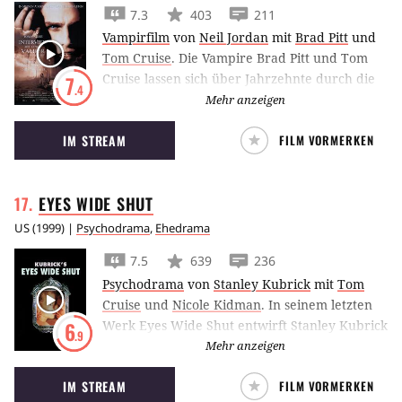
7.3
403
211
Vampirfilm
von
Neil Jordan
mit
Brad Pitt
und
Tom Cruise
.
Die Vampire Brad Pitt und Tom
Cruise lassen sich über Jahrzehnte durch die
7
.4
Nächte treiben, doch werden schließlich zu
Mehr anzeigen
Feinden.
IM STREAM
FILM VORMERKEN
EYES WIDE
SHUT
US
(
1999
) |
Psychodrama
,
Ehedrama
7.5
639
236
Psychodrama
von
Stanley Kubrick
mit
Tom
Cruise
und
Nicole Kidman
.
In seinem letzten
Werk Eyes Wide Shut entwirft Stanley Kubrick
6
.9
basierend auf Arthur Schnitzlers
Mehr anzeigen
Traumnovelle ein erotisches Drama mit
IM STREAM
FILM VORMERKEN
tiefenpsychologischem Ansatz.