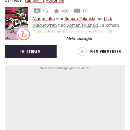
US
(
1967
) |
Vampirfilm
,
Horrorfilm
7.5
400
171
Vampirfilm
von
Roman Polanski
mit
Jack
MacGowran
und
Roman Polanski
.
In Roman
Polanskis Vampirklamauk vermischt sich
7
.4
erotischer Subtext mit aberwitzigen
Mehr anzeigen
Unterhaltungsmomenten.
IM STREAM
FILM VORMERKEN