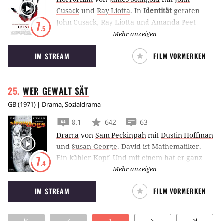
Cusack
und
Ray Liotta
.
In
Identität
geraten
John Cusack, Ray Liotta und Amanda Peet
7
.5
durch Zufall in ein Motel, in dem einer nach
Mehr anzeigen
dem anderen auf brutale Art und Weise stirbt.
IM STREAM
FILM VORMERKEN
Der Horror-Thriller von James Mangold ist vor
allem für seinen großen Twist bekannt.
WER GEWALT
SÄT
GB
(
1971
) |
Drama
,
Sozialdrama
8.1
642
63
Drama
von
Sam Peckinpah
mit
Dustin Hoffman
und
Susan George
.
David ist Mathematiker.
Ein kühler Kopf. Und mit einem hat er ganz
7
.4
und gar nicht gerechnet: In dem idyllischen
Mehr anzeigen
Dorf, in dem er und seine Frau Ruhe und
IM STREAM
FILM VORMERKEN
Frieden suchen, werden sie zum Opfer von
Terror, Hass und Gewalt. David wird von den
Dorfbewohnern gedemütigt. Susan wird