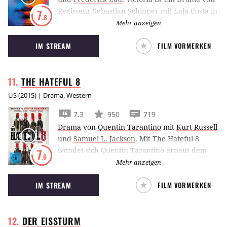
Regisseur Sebastian Schipper mit Laia Costa in
7
.8
der titelgebenden Hauptrolle. Der Film
Mehr anzeigen
verfolgt vier junge Menschen bei einem
IM STREAM
FILM VORMERKEN
nächtlichen Streifzug durch Berlin, der schief
läuft – mit verheerenden Folgen.
THE HATEFUL
8
US
(
2015
) |
Drama
,
Western
7.3
950
719
Drama
von
Quentin Tarantino
mit
Kurt Russell
und
Samuel L. Jackson
.
Mit The Hateful 8
wendet sich Quentin Tarantino erneut dem
7
.6
Genre des Westerns zu und schickt sieben
Mehr anzeigen
hasserfüllte Männer und eine Dame in einen
IM STREAM
FILM VORMERKEN
Showdown inmitten eines Schneesturms.
DER
EISSTURM