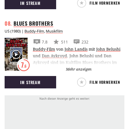
IM STREAM
FILM VORMERKEN
Vampirmädchen. Meisterwerk von Tomas
Alfredson.
BLUES
BROTHERS
US
(
1980
) |
Buddy-Film
,
Musikfilm
7.8
511
232
Buddy-Film
von
John Landis
mit
John Belushi
und
Dan Aykroyd
.
John Belushi und Dan
Aykroyd sind im Kultfilm Blues Brothers im
7
.6
Auftrag des Herrn unterwegs.
Mehr anzeigen
IM STREAM
FILM VORMERKEN