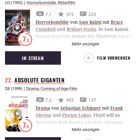
US
(
1992
) |
Horrorkomödie
,
Ritterfilm
7.1
315
223
Horrorkomödie
von
Sam Raimi
mit
Bruce
Campbell
und
Bridget Fonda
.
In Sam Raimis
Horror-Komödie
Armee der Finsternis
hat es
7
.3
Ash aus Tanz der Teufel ins Mittelalter
Mehr anzeigen
katapultiert. Dort muss er eine holde Maid
IM STREAM
FILM VORMERKEN
gegen die Armee der Toten verteidigen.
ABSOLUTE
GIGANTEN
DE
(
1999
) |
Drama
,
Coming of Age-Film
7.2
603
137
Drama
von
Sebastian Schipper
mit
Frank
Giering
und
Florian Lukas
.
Floyd will im
deutschen Kult-Drama Absolute Giganten
7
.6
einfach nur noch weg. Doch zuvor durchlebt
Mehr anzeigen
er mit seinen Freunden eine Nacht voller