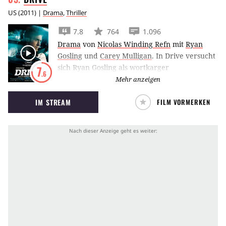
US
(
2011
) |
Drama
,
Thriller
7.8
764
1.096
Drama
von
Nicolas Winding Refn
mit
Ryan
Gosling
und
Carey Mulligan
.
In Drive versucht
sich Ryan Gosling als wortkarger
7
.6
Fluchtwagenfahrer und Stuntman in LA. Für
Mehr anzeigen
seine Nachbarin Carey Mulligan nimmt er es
IM STREAM
FILM VORMERKEN
sogar mit der lokalen Mafia auf.