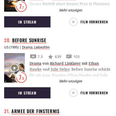
Drama
Porträt einer jungen Frau in Flammen
7
.7
wird eine Malerin beauftragt, das Portät einer
Mehr anzeigen
Frau anzufertigen, die sich nicht malen lassen
IM STREAM
FILM VORMERKEN
will. Als Hausmädchen verkleidet verliebt sie
sich in sie.
BEFORE
SUNRISE
US
(
1995
) |
Drama
,
Liebesfilm
7.3
639
103
Drama
von
Richard Linklater
mit
Ethan
Hawke
und
Julie Delpy
.
Before Sunrise schickt
für ein paar Stunden Ethan Hawke und Julie
7
.5
Delpy auf Sinn- und Selbstsuche vor der
Mehr anzeigen
historischen Kulisse der Stadt Wiens.
IM STREAM
FILM VORMERKEN
ARMEE DER
FINSTERNIS