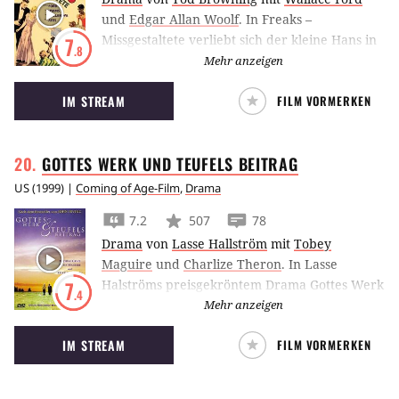
und
Edgar Allan Woolf
.
In Freaks –
Missgestaltete verliebt sich der kleine Hans in
7
.8
die Künstlerin Cleopatra, jedoch merkt er
Mehr anzeigen
nicht, dass sie nur ein falsches Spiel mit ihm
IM STREAM
FILM VORMERKEN
spielt.
GOTTES WERK UND TEUFELS
BEITRAG
US
(
1999
) |
Coming of Age-Film
,
Drama
7.2
507
78
Drama
von
Lasse Hallström
mit
Tobey
Maguire
und
Charlize Theron
.
In Lasse
Halströms preisgekröntem Drama Gottes Werk
7
.4
und Teufels Beitrag bricht Tobey Maguire aus
Mehr anzeigen
seiner gewohnten Umgebung des
IM STREAM
FILM VORMERKEN
Waisenhauses St. Clouds aus, um die Welt zu
entdecken.