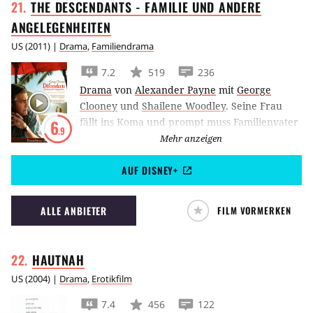
THE DESCENDANTS - FAMILIE UND ANDERE
ANGELEGENHEITEN
US
(
2011
) |
Drama
,
Familiendrama
7.2
519
236
Drama
von
Alexander Payne
mit
George
Clooney
und
Shailene Woodley
.
Seine Frau
fällt ins Koma und prompt muss Familienvater
6
.9
Matt von seiner Tochter erfahren, dass ihre
Mehr anzeigen
Mutter eine Affäre hatte.
AUF DISNEY+
ALLE ANBIETER
FILM VORMERKEN
HAUTNAH
US
(
2004
) |
Drama
,
Erotikfilm
7.4
456
122