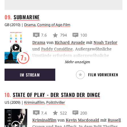
SUBMARINE
GB
(
2010
) |
Drama
,
Coming of Age-Film
7.6
794
100
Drama
von
Richard Ayoade
mit
Noah Taylor
und
Paddy Considine
.
Außergewöhnliche
Umstände erfordern außergewöhnliche
7
.3
Maßnahmen. In
Submarine
muss Oliver Tate
Mehr anzeigen
(Craig Roberts), ein verschrobener Teenager,
IM STREAM
FILM VORMERKEN
mit vielen Problemen gleichzeitig fertig
werden. Auf der Beliebtheitsskala seiner
Mitschüler belegt er die untersten Plätze, die
STATE OF PLAY - DER STAND DER
DINGE
schöne Jordana (
Yasmin Paige
) hat sein Herz
gestohlen und die Ehe seiner Eltern lief auch
US
(
2009
) |
Kriminalfilm
,
Politthriller
schon mal besser. Der altkluge Oliver
7.4
522
200
schmiedet also so manchen Plan, um seine
Kriminalfilm
von
Kevin Macdonald
mit
Russell
Mutter (
Sally Hawkins
) vor einer Dummheit
Crowe
und
Ben Affleck
.
In dem Polit-Thriller