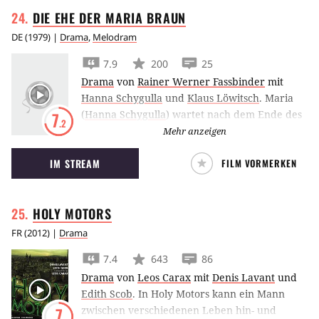
DIE EHE DER MARIA
BRAUN
DE
(
1979
) |
Drama
,
Melodram
7.9
200
25
Drama
von
Rainer Werner Fassbinder
mit
Hanna Schygulla
und
Klaus Löwitsch
.
Maria
(
Hanna Schygulla
) wartet nach dem Ende des
7
.2
Zweiten Weltkriegs jeden Tag auf die
Mehr anzeigen
Rückkehr ihres Mannes Hermann (
Klaus
IM STREAM
FILM VORMERKEN
Löwitsch
), den sie erst kurz zuvor geheiratet
hatte, und bekommt schließlich die Nachricht,
dass dieser gefallen sei. Maria beginnt als
HOLY
MOTORS
Bardame in einem Kabarett zu arbeiten und
lernt dort den amerikanischen Soldaten Bill
FR
(
2012
) |
Drama
(
Greg Eagles
) kennen. Als ihr Mann unverhofft
7.4
643
86
zurückkehrt, sieht er die beiden beim
Drama
von
Leos Carax
mit
Denis Lavant
und
Liebespiel. Es kommt zum Streit zwischen den
Edith Scob
.
In Holy Motors kann ein Mann
beiden Männern und einer folgenschweren
zwischen verschiedenen Leben hin- und
7
Tat… (omdb)