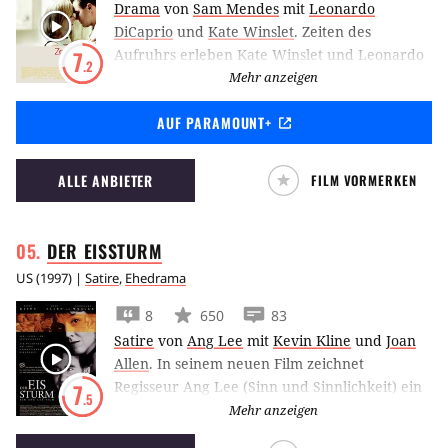
Drama
von
Sam Mendes
mit
Leonardo
DiCaprio
und
Kate Winslet
.
Zeiten des
Aufruhrs erleben Kate Winslet und Leonardo
7
.2
DiCaprio in dem gleichnamigen Drama unter
Mehr anzeigen
der Regie von Sam Mendes als junges Ehepaar
AUF PARAMOUNT+
mit hohen Erwartungen an ihr jeweiliges
Leben.
ALLE ANBIETER
FILM VORMERKEN
DER
EISSTURM
US
(
1997
) |
Satire
,
Ehedrama
8
650
83
Satire
von
Ang Lee
mit
Kevin Kline
und
Joan
Allen
.
In seinem neuen Film zeichnet
Regisseur Ang Lee (Sinn und Sinnlichkeit) ein
7
.5
Bild der amerikanischen Gesellschaft Anfang
Mehr anzeigen
der 70er Jahre. Im Jahre 1973, dem Jahr, das