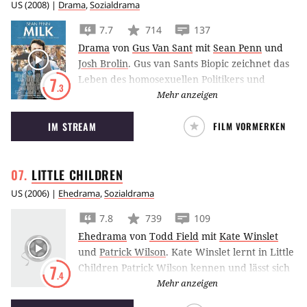
US
(
2008
) |
Drama
,
Sozialdrama
7.7
714
137
Drama
von
Gus Van Sant
mit
Sean Penn
und
Josh Brolin
.
Gus van Sants Biopic zeichnet das
Leben des homosexuellen Politikers und
7
.3
Aktivisten Harvey Milk (gespielt von Sean
Mehr anzeigen
Penn) nach.
IM STREAM
FILM VORMERKEN
LITTLE
CHILDREN
US
(
2006
) |
Ehedrama
,
Sozialdrama
7.8
739
109
Ehedrama
von
Todd Field
mit
Kate Winslet
und
Patrick Wilson
.
Kate Winslet lernt in Little
Children Patrick Wilson kennen und lässt sich
7
.4
auf eine Affäre ein.
Mehr anzeigen