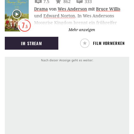
7.5
862
333
Drama
von
Wes Anderson
mit
Bruce Willis
und
Edward Norton
.
In Wes Andersons
Moonrise Kingdom brennt ein frühreifer
7
.5
Pfadfinder mit seiner Brieffreundin durch.
Mehr anzeigen
Bruce Willis als Insel-Sheriff schlägt sich auf
IM STREAM
FILM VORMERKEN
ihre Seite.