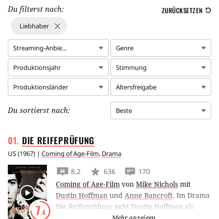
Du filterst nach:
ZURÜCKSETZEN
Liebhaber
Streaming-Anbie...
Genre
Produktionsjahr
Stimmung
Produktionsländer
Altersfreigabe
Du sortierst nach:
Beste
DIE
REIFEPRÜFUNG
US
(
1967
) |
Coming of Age-Film
,
Drama
8.2
636
170
Coming of Age-Film
von
Mike Nichols
mit
Dustin Hoffman
und
Anne Bancroft
.
Im Drama
Die Reifeprüfung geht Dustin Hoffman als
7
.4
orientierungsloser College-Absolvent eine
Mehr anzeigen