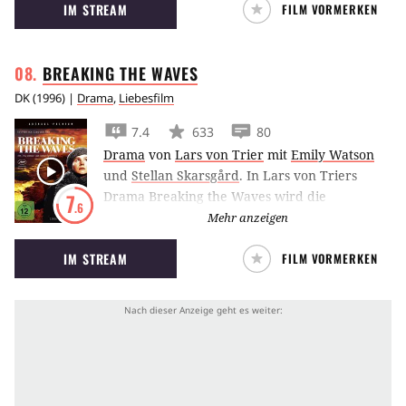
IM STREAM
FILM VORMERKEN
BREAKING THE
WAVES
DK
(
1996
) |
Drama
,
Liebesfilm
7.4
633
80
Drama
von
Lars von Trier
mit
Emily Watson
und
Stellan Skarsgård
.
In Lars von Triers
Drama Breaking the Waves wird die
7
.6
tiefreligiöse Emily Watson für ihren geliebten
Mehr anzeigen
Ehemann Stellan Skarsgård zur Sünderin und
IM STREAM
FILM VORMERKEN
zieht sich den Hass der Provinzgemeinde auf
sich.