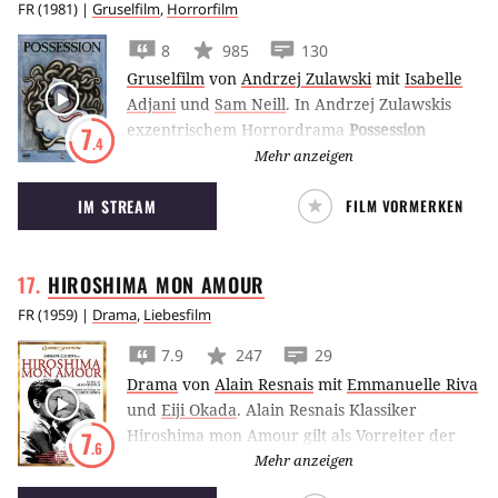
FR
(
1981
) |
Gruselfilm
,
Horrorfilm
8
985
130
Gruselfilm
von
Andrzej Zulawski
mit
Isabelle
Adjani
und
Sam Neill
.
In Andrzej Zulawskis
exzentrischem Horrordrama
Possession
7
.4
mündet die Trennung zwischen Sam Neill und
Mehr anzeigen
Isabelle Adjani in Hass, Eifersucht und
IM STREAM
FILM VORMERKEN
Wahnsinn vor dem Hintergrund der Berliner
Mauer.
HIROSHIMA MON
AMOUR
FR
(
1959
) |
Drama
,
Liebesfilm
7.9
247
29
Drama
von
Alain Resnais
mit
Emmanuelle Riva
und
Eiji Okada
.
Alain Resnais Klassiker
Hiroshima mon Amour gilt als Vorreiter der
7
.6
Nouvelle Vague. Emmanuelle Riva verliebt sich
Mehr anzeigen
in den japanischen Architekten Eiji Okada.