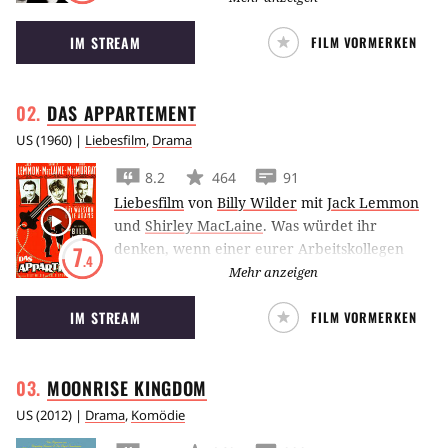
Affäre mit der älteren und verheirateten ‘Miss
IM STREAM
FILM VORMERKEN
Robinson’ Anne Bancroft ein.
DAS
APPARTEMENT
US
(
1960
) |
Liebesfilm
,
Drama
8.2
464
91
Liebesfilm
von
Billy Wilder
mit
Jack Lemmon
und
Shirley MacLaine
.
Was würdet ihr
denken, wenn einer eurer Arbeitskollegen
7
.4
jeden Abend einem seiner Vorgesetzten seine
Mehr anzeigen
Wohnung überlässt, damit dieser sich zum
IM STREAM
FILM VORMERKEN
privaten Stelldichein mit einer Geliebten
treffen kann?
MOONRISE
KINGDOM
US
(
2012
) |
Drama
,
Komödie