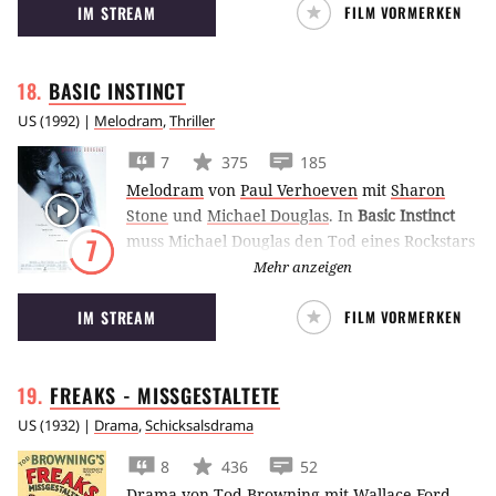
IM STREAM
FILM VORMERKEN
BASIC
INSTINCT
US
(
1992
) |
Melodram
,
Thriller
7
375
185
Melodram
von
Paul Verhoeven
mit
Sharon
Stone
und
Michael Douglas
.
In
Basic Instinct
muss Michael Douglas den Tod eines Rockstars
7
aufklären. Dabei gerät er immer tiefer in
Mehr anzeigen
einen Sumpf aus Liebe, Hass, Komplott und
IM STREAM
FILM VORMERKEN
Verrat.
FREAKS -
MISSGESTALTETE
US
(
1932
) |
Drama
,
Schicksalsdrama
8
436
52
Drama
von
Tod Browning
mit
Wallace Ford