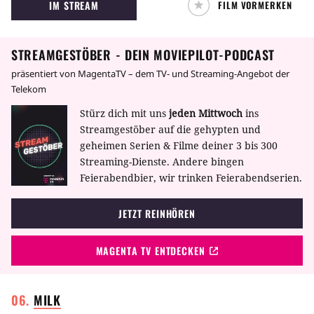
IM STREAM
FILM VORMERKEN
hauptsächlich durch die Worte “Nixon” und
“Watergate” in die Geschichtsbücher
eingegangen ist, hat sich die sexuelle
STREAMGESTÖBER - DEIN MOVIEPILOT-PODCAST
Revolution auch im kleinen New Canaan in
Connecticut durchgesetzt. Sowohl die Eltern
präsentiert von MagentaTV – dem TV- und Streaming-Angebot der
als auch die Kinder der Familien Hood und
Telekom
Carver müssen nun mit den neuen Umständen
Stürz dich mit uns
jeden Mittwoch
ins
zurechtkommen.
Streamgestöber auf die gehypten und
geheimen Serien & Filme deiner 3 bis 300
Streaming-Dienste. Andere bingen
Feierabendbier, wir trinken Feierabendserien.
JETZT REINHÖREN
MAGENTA TV ENTDECKEN
MILK