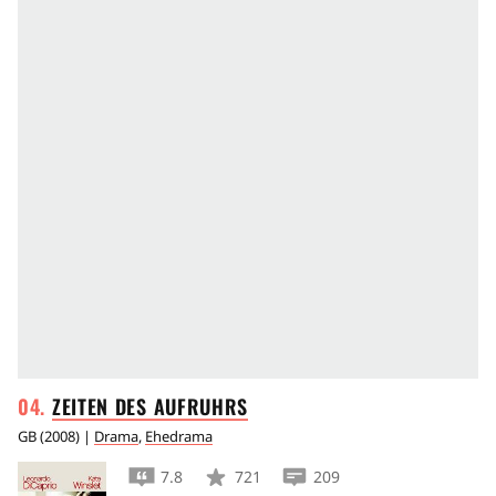
ZEITEN DES
AUFRUHRS
GB
(
2008
) |
Drama
,
Ehedrama
7.8
721
209