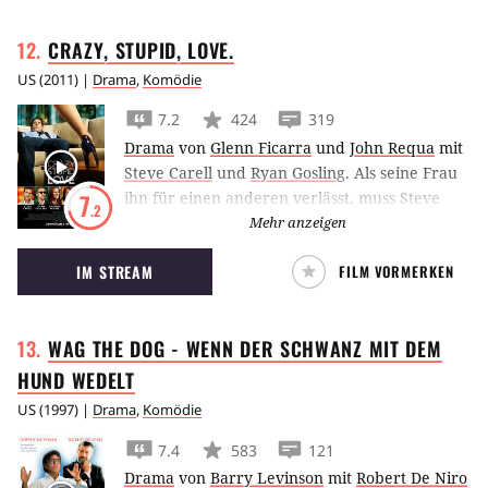
und Paddy Considine komplettiert.
CRAZY, STUPID,
LOVE.
US
(
2011
) |
Drama
,
Komödie
7.2
424
319
Drama
von
Glenn Ficarra
und
John Requa
mit
Steve Carell
und
Ryan Gosling
.
Als seine Frau
ihn für einen anderen verlässt, muss Steve
7
.2
Carell feststellen, dass er in Sachen Liebe ganz
Mehr anzeigen
schön aus der Übung gekommen ist. Gut, dass
IM STREAM
FILM VORMERKEN
sich Frauenschwarm Ryan Gosling seiner
annimmt…
WAG THE DOG - WENN DER SCHWANZ MIT DEM
HUND
WEDELT
US
(
1997
) |
Drama
,
Komödie
7.4
583
121
Drama
von
Barry Levinson
mit
Robert De Niro