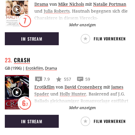
Drama
von
Mike Nichols
mit
Natalie Portman
und
Julia Roberts
.
Hautnah begegnen sich die
Charaktere in diesem Vierecks-
7
Beziehungsdrama mit Natalie Portman, Julia
Mehr anzeigen
Roberts, Clive Owen und Jude Law.
IM STREAM
FILM VORMERKEN
CRASH
GB
(
1996
) |
Erotikfilm
,
Drama
7.9
557
59
Erotikfilm
von
David Cronenberg
mit
James
Spader
und
Holly Hunter
.
Basierend auf J.G.
Ballads gleichnamiger Romanvorlage entführt
6
.7
Crash von Regisseur David Cronenberg in die
Mehr anzeigen
Untiefen eines erotisch aufgeladenen Dramas
IM STREAM
FILM VORMERKEN
mit James Spader und Holly Hunter.