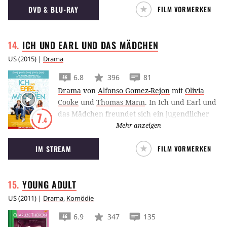
DVD & BLU-RAY
FILM VORMERKEN
ICH UND EARL UND DAS
MÄDCHEN
US
(
2015
) |
Drama
6.8
396
81
Drama
von
Alfonso Gomez-Rejon
mit
Olivia
Cooke
und
Thomas Mann
.
In Ich und Earl und
das Mädchen freundet sich ein jugendlicher
7
.4
Amateur-Filmemacher mit seiner
Mehr anzeigen
krebskranken Klassenkameradin an.
IM STREAM
FILM VORMERKEN
YOUNG
ADULT
US
(
2011
) |
Drama
,
Komödie
6.9
347
135