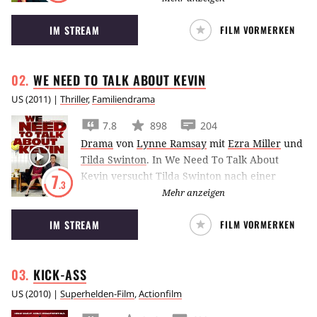
erstes Jahr an der High School. Dringend
IM STREAM
FILM VORMERKEN
benötigte Freunde findet er in Emma Watson
und Ezra Miller.
WE NEED TO TALK ABOUT
KEVIN
US
(
2011
) |
Thriller
,
Familiendrama
7.8
898
204
Drama
von
Lynne Ramsay
mit
Ezra Miller
und
Tilda Swinton
.
In We Need To Talk About
Kevin versucht Tilda Swinton nach einer
7
.3
Katastrophe rückblickend die Hintergründe
Mehr anzeigen
ihres gestörten Mutter-Sohn-Verhältnisses zu
IM STREAM
FILM VORMERKEN
verstehen.
KICK-ASS
US
(
2010
) |
Superhelden-Film
,
Actionfilm