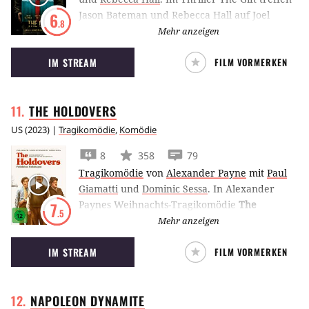
Jason Bateman und Rebecca Hall auf Joel
6
.8
Edgerton und werden ihn nicht mehr los.
Mehr anzeigen
IM STREAM
FILM VORMERKEN
THE
HOLDOVERS
US
(
2023
) |
Tragikomödie
,
Komödie
8
358
79
Tragikomödie
von
Alexander Payne
mit
Paul
Giamatti
und
Dominic Sessa
.
In Alexander
Paynes Weihnachts-Tragikomödie
The
7
.5
Holdovers
muss Paul Giamatti als verhasster
Mehr anzeigen
Lehrer auf diejenigen Schüler aufpassen, die
IM STREAM
FILM VORMERKEN
über die Festtage nicht nach Hause fahren
können.
NAPOLEON
DYNAMITE