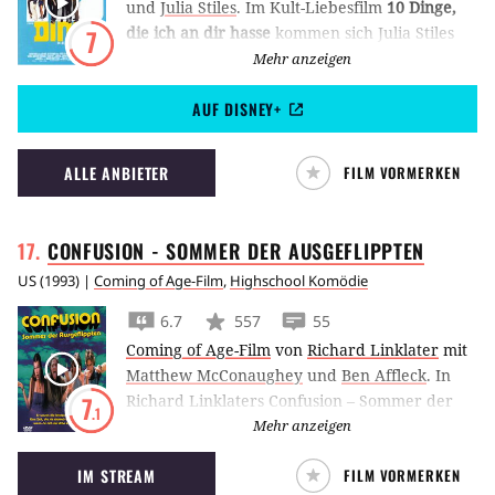
und
Julia Stiles
.
Im Kult-Liebesfilm
10 Dinge,
die ich an dir hasse
kommen sich Julia Stiles
7
und Heath Ledger auf unvergessliche Art
Mehr anzeigen
näher.
AUF DISNEY+
ALLE ANBIETER
FILM VORMERKEN
CONFUSION - SOMMER DER
AUSGEFLIPPTEN
US
(
1993
) |
Coming of Age-Film
,
Highschool Komödie
6.7
557
55
Coming of Age-Film
von
Richard Linklater
mit
Matthew McConaughey
und
Ben Affleck
.
In
Richard Linklaters Confusion – Sommer der
7
.1
Ausgeflippten bereitet der Abschlussjahrgang
Mehr anzeigen
einer Highschool in den 1970ern den Empfang
IM STREAM
FILM VORMERKEN
der Freshmen vor, bevor die Sommerferien