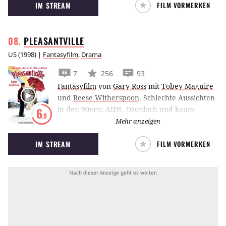
IM STREAM
FILM VORMERKEN
PLEASANTVILLE
US
(
1998
) |
Fantasyfilm
,
Drama
7
256
93
Fantasyfilm
von
Gary Ross
mit
Tobey Maguire
und
Reese Witherspoon
.
Schlechte Aussichten
in den 90ern: AIDS, Ozonloch und kaum
6
.9
Aussichten auf einen Job für College-
Mehr anzeigen
Abgänger. Wie viel schöner war es doch da in
IM STREAM
FILM VORMERKEN
den 50er Jahren, als alles friedlich war, und
man diese Probleme noch nicht kannte. Von
dieser Zeit träumt David, er ist großer Fan der
Fernsehserie "Pleasantville" - und plötzlich
sind er und seine Schwester Jennifer in dieser
Muster-Kleinstadt aus der Fernsehserie.