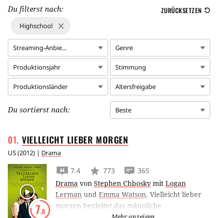
Du filterst nach:
ZURÜCKSETZEN
Highschool
Streaming-Anbie...
Genre
Produktionsjahr
Stimmung
Produktionsländer
Altersfreigabe
Du sortierst nach:
Beste
VIELLEICHT LIEBER
MORGEN
US
(
2012
) |
Drama
7.4
773
365
Drama
von
Stephen Chbosky
mit
Logan
Lerman
und
Emma Watson
.
Vielleicht lieber
morgen begleitet das männliche
7
.8
Mauerblümchen Logan Lerman durch sein
Mehr anzeigen