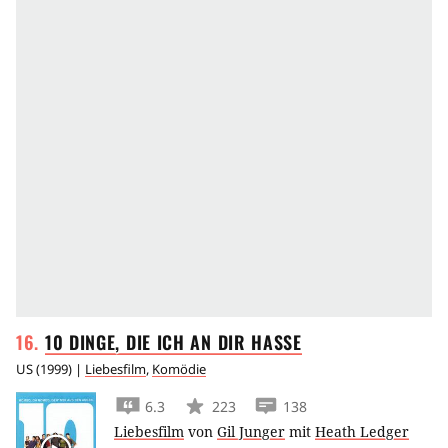
10 DINGE, DIE ICH AN DIR
HASSE
US
(
1999
) |
Liebesfilm
,
Komödie
6.3
223
138
Liebesfilm
von
Gil Junger
mit
Heath Ledger