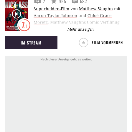
7
356
682
Superhelden-Film
von
Matthew Vaughn
mit
Aaron Taylor-Johnson
und
Chloë Grace
Moretz
.
Matthew Vaughns Comic-Verfilmug
7
.1
Kick-Ass erzählt von einem Teenager (Aaron
Mehr anzeigen
Johnson), der ganz ohne Superkräfte zum
IM STREAM
FILM VORMERKEN
Superheld seiner Stadt wird – mit
freundlicher Unterstützung von Big Daddy
(Nicolas Cage) und Hitgirl (Chloë Grace
Moretz).