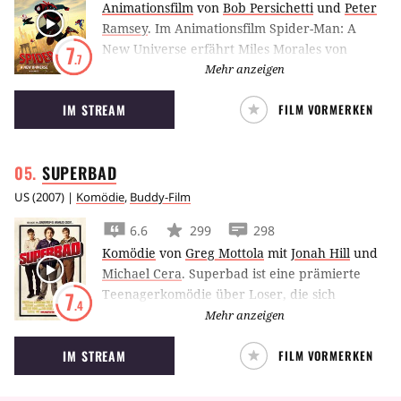
Animationsfilm
von
Bob Persichetti
und
Peter
Ramsey
.
Im Animationsfilm Spider-Man: A
New Universe erfährt Miles Morales von
7
.7
Superhelden-Paralleluniversen und entdeckt,
Mehr anzeigen
dass er im sogenannten Spider-Verse nicht der
IM STREAM
FILM VORMERKEN
einzige Held im Spinnenanzug ist.
SUPERBAD
US
(
2007
) |
Komödie
,
Buddy-Film
6.6
299
298
Komödie
von
Greg Mottola
mit
Jonah Hill
und
Michael Cera
.
Superbad ist eine prämierte
Teenagerkomödie über Loser, die sich
7
.4
emanzipieren, produziert von Judd Apatow
Mehr anzeigen
und geschrieben u.a. von Seth Rogen.
IM STREAM
FILM VORMERKEN