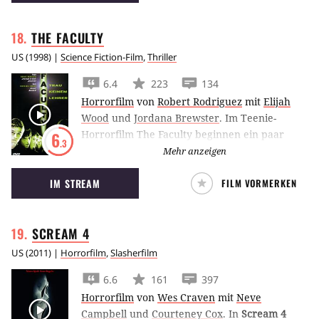
beginnen.
THE
FACULTY
US
(
1998
) |
Science Fiction-Film
,
Thriller
6.4
223
134
Horrorfilm
von
Robert Rodriguez
mit
Elijah
Wood
und
Jordana Brewster
.
Im Teenie-
Horrorfilm The Faculty beginnen ein paar
6
.3
Schüler rund um Elijah Wood zu vermuten,
Mehr anzeigen
dass ihre Lehrer in Wahrheit Aliens sind, die
IM STREAM
FILM VORMERKEN
ihnen an den Kragen wollen.
SCREAM
4
US
(
2011
) |
Horrorfilm
,
Slasherfilm
6.6
161
397
Horrorfilm
von
Wes Craven
mit
Neve
Campbell
und
Courteney Cox
.
In
Scream 4