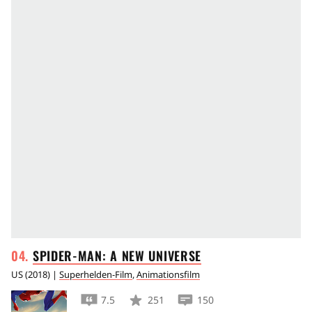
SPIDER-MAN: A NEW
UNIVERSE
US
(
2018
) |
Superhelden-Film
,
Animationsfilm
7.5
251
150