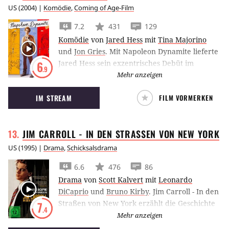
US
(
2004
) |
Komödie
,
Coming of Age-Film
7.2
431
129
Komödie
von
Jared Hess
mit
Tina Majorino
und
Jon Gries
.
Mit Napoleon Dynamite lieferte
Jared Hess sein exzentrisches Debüt im
6
.9
Langfilmbereich über seinen noch
Mehr anzeigen
exzentrischeren Titelhelden ab.
IM STREAM
FILM VORMERKEN
JIM CARROLL - IN DEN STRASSEN VON NEW
YORK
US
(
1995
) |
Drama
,
Schicksalsdrama
6.6
476
86
Drama
von
Scott Kalvert
mit
Leonardo
DiCaprio
und
Bruno Kirby
.
Jim Carroll - In den
Straßen von New York erzählt die Geschichte
7
.4
des Schriftstellers Jim Caroll und von seinem
Mehr anzeigen
Kampf mit Gewalt, Drogen und Kriminalität.