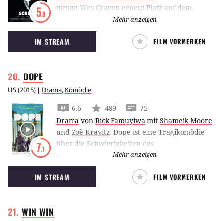
nimmt Wes Craven erneut Platz auf dem
5
.8
Regiestuhl, um den Serienkiller Ghostface ein
Mehr anzeigen
weiteres Mal sein Unwesen treiben zu lassen.
IM STREAM
FILM VORMERKEN
DOPE
US
(
2015
) |
Drama
,
Komödie
6.6
489
75
Drama
von
Rick Famuyiwa
mit
Shameik Moore
und
Zoë Kravitz
.
Dope ist eine Tragikomödie
über die Schwierigkeiten des
7
.1
Erwachsenwerdens, in der ein Nerd versucht,
Mehr anzeigen
die Drogenszene seines Viertels zu meiden,
IM STREAM
FILM VORMERKEN
obwohl er dafür die falsche Hautfarbe zu
haben scheint.
WIN
WIN