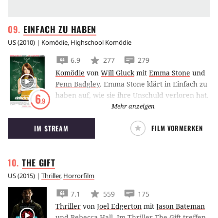
EINFACH ZU
HABEN
US
(
2010
) |
Komödie
,
Highschool Komödie
6.9
277
279
Komödie
von
Will Gluck
mit
Emma Stone
und
Penn Badgley
.
Emma Stone klärt in Einfach zu
haben auf, wie sie ihre Unschuld verloren hat.
6
.9
Nämlich gar nicht.
Mehr anzeigen
IM STREAM
FILM VORMERKEN
THE
GIFT
US
(
2015
) |
Thriller
,
Horrorfilm
7.1
559
175
Thriller
von
Joel Edgerton
mit
Jason Bateman
und
Rebecca Hall
.
Im Thriller The Gift treffen