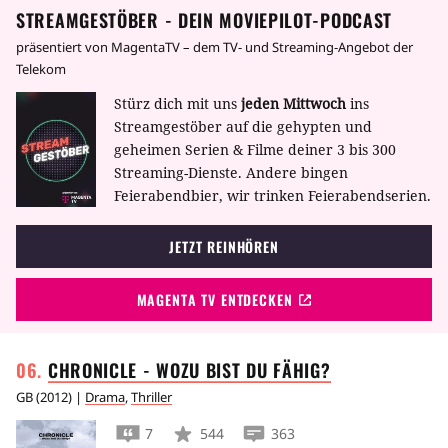
STREAMGESTÖBER - DEIN MOVIEPILOT-PODCAST
präsentiert von MagentaTV – dem TV- und Streaming-Angebot der
Telekom
Stürz dich mit uns
jeden Mittwoch
ins
Streamgestöber auf die gehypten und
geheimen Serien & Filme deiner 3 bis 300
Streaming-Dienste. Andere bingen
Feierabendbier, wir trinken Feierabendserien.
JETZT REINHÖREN
MAGENTA TV ENTDECKEN
CHRONICLE - WOZU BIST DU
FÄHIG?
GB
(
2012
) |
Drama
,
Thriller
7
544
363