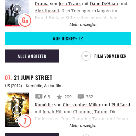
Drama
von
Josh Trank
mit
Dane DeHaan
und
Alex Russell
.
Drei Teenager erlangen im
Found-Footage-Stil zu übermenschlichen
6
.9
Kräften. Doch ob sie damit umgehen können
Mehr anzeigen
und Gutes tun wollen ist fraglich.
AUF DISNEY+
ALLE ANBIETER
FILM VORMERKEN
21 JUMP
STREET
US
(
2012
) |
Komödie
,
Actionfilm
6.8
209
362
Komödie
von
Christopher Miller
und
Phil Lord
mit
Jonah Hill
und
Channing Tatum
.
Die
Undercover-Cops Channing Tatum und Jonah
7
Hill müssen in 21 Jump Street als Schüler
Mehr anzeigen
getarnt an einer Highschool ermitteln.