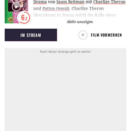
Drama
von
Jason Reitman
mit
Charlize Theron
und
Patton Oswalt
.
Charlize Theron
übernimmt in Young Adult die Rolle einer
6
.2
schlecht gelaunten Autorin, die Probleme
Mehr anzeigen
damit, hat Probleme zu haben.
IM STREAM
FILM VORMERKEN