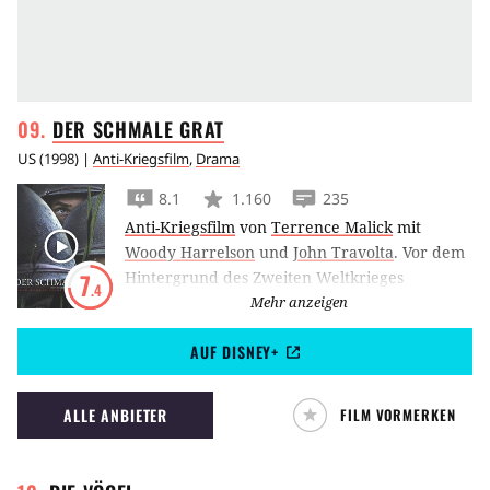
DER SCHMALE
GRAT
US
(
1998
) |
Anti-Kriegsfilm
,
Drama
8.1
1.160
235
Anti-Kriegsfilm
von
Terrence Malick
mit
Woody Harrelson
und
John Travolta
.
Vor dem
Hintergrund des Zweiten Weltkrieges
7
.4
betrachtet Regisseur Terrence Malick nach 20-
Mehr anzeigen
jähriger Regie-Abstinenz in seinem Star-
AUF DISNEY+
gespickten und preisgekrönten Kriegsepos
Der
schmale Grat
die Conditio humana.
ALLE ANBIETER
FILM VORMERKEN