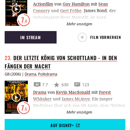
Actionfilm
von
Guy Hamilton
mit
Sean
Connery
und
Gert Fröbe
.
James Bond
, der
Geheimagent ihrer Majestät, ist Auric
7
.4
Goldfinger auf den Fersen, der die
Mehr anzeigen
Goldreserven der USA verseuchen will.
IM STREAM
FILM VORMERKEN
DER LETZTE KÖNIG VON SCHOTTLAND - IN DEN
FÄNGEN DER
MACHT
GB
(
2006
) |
Drama
,
Politdrama
7.7
630
123
Drama
von
Kevin Macdonald
mit
Forest
Whitaker
und
James McAvoy
.
Ein junger
Mediziner lässt sich von Idi Amin, dem “letzten
7
.5
König von Schottland”, und seinem Reichtum
Mehr anzeigen
verführen.
AUF DISNEY+