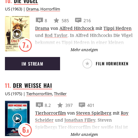
DIE
VÖGEL
US
(
1963
) |
Drama
,
Horrorfilm
8
585
216
Drama
von
Alfred Hitchcock
mit
Tippi Hedren
und
Rod Taylor
.
In Alfred Hitchcocks Die Vögel
bekommt es Tippi Hedren in einer kleinen
7
.4
Stadt mit der entfesselten Fauna der Lüfte zu
Mehr anzeigen
tun.
IM STREAM
FILM VORMERKEN
DER WEISSE
HAI
US
(
1975
) |
Tierhorrorfilm
,
Thriller
8.2
397
401
Tierhorrorfilm
von
Steven Spielberg
mit
Roy
Scheider
und
Jonathan Filley
.
Steven
Spielbergs Tier-Horrorfilm Der weiße Hai ist
6
.8
der Begründer des Sommer-Blockbuster-
Mehr anzeigen