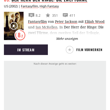
US
(
2002
) |
Fantasyfilm
,
High Fantasy
8.2
351
411
Fantasyfilm
von
Peter Jackson
mit
Elijah Wood
und
Ian McKellen
.
In
Der Herr der Ringe: Die
zwei Türme
, dem zweiten Teil der Trilogie,
8
.2
erhebt sich der Zauberer Saruman gegen die
Mehr anzeigen
Bewohner von Mittelerde mit seiner Armee
IM STREAM
FILM VORMERKEN
der Uruk-Hai.