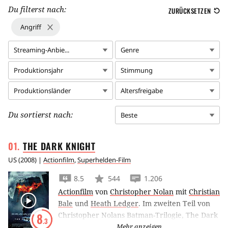
Du filterst nach:
ZURÜCKSETZEN
Angriff
Streaming-Anbie...
Genre
Produktionsjahr
Stimmung
Produktionsländer
Altersfreigabe
Du sortierst nach:
Beste
THE DARK
KNIGHT
US
(
2008
) |
Actionfilm
,
Superhelden-Film
8.5
544
1.206
Actionfilm
von
Christopher Nolan
mit
Christian
Bale
und
Heath Ledger
.
Im zweiten Teil von
Christopher Nolans Batman-Trilogie, The Dark
8
.3
Knight, versucht Heath Ledger als Joker
Mehr anzeigen