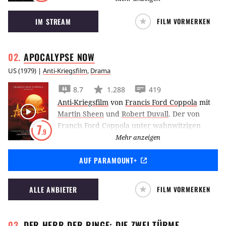
Gotham City ins Chaos zu stürzen und Batmans
IM STREAM
FILM VORMERKEN
Pläne zu vereiteln.
APOCALYPSE
NOW
US
(
1979
) |
Anti-Kriegsfilm
,
Drama
8.7
1.288
419
Anti-Kriegsfilm
von
Francis Ford Coppola
mit
Martin Sheen
und
Robert Duvall
.
Der von
Francis Ford Coppola unter wahnwitzigen
7
.9
Bedingungen gedrehte
Apocalypse Now
gilt
Mehr anzeigen
als einer der größten Klassiker des Anti-
AUF PARAMOUNT+
Kriegs-Films und zeigt Martin Sheen in einem
psychedelischen Vietnam-Albtraum.
ALLE ANBIETER
FILM VORMERKEN
DER HERR DER RINGE: DIE ZWEI
TÜRME