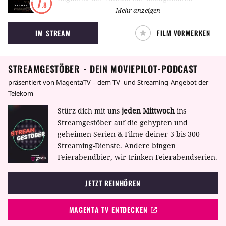
7
.8
Batman-Trilogie von Christopher Nolan mit
Mehr anzeigen
Christian Bale in der Rolle des dunklen Ritters.
IM STREAM
FILM VORMERKEN
STREAMGESTÖBER - DEIN MOVIEPILOT-PODCAST
präsentiert von MagentaTV – dem TV- und Streaming-Angebot der
Telekom
Stürz dich mit uns
jeden Mittwoch
ins
Streamgestöber auf die gehypten und
geheimen Serien & Filme deiner 3 bis 300
Streaming-Dienste. Andere bingen
Feierabendbier, wir trinken Feierabendserien.
JETZT REINHÖREN
MAGENTA TV ENTDECKEN