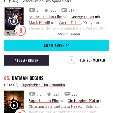
US
(
1977
) |
Science Fiction-Film
,
Space Opera
8
306
517
Science Fiction-Film
von
George Lucas
mit
Mark Hamill
und
Carrie Fisher
.
Krieg der
Sterne ist der ursprünglich erste Teil der Star-
8
Wars-Trilogie, die Geschichte von Luke
Mehr anzeigen
Skywalker, Han Solo und Prinzession Leia und
AUF DISNEY+
definierte 1977 den Begriff des Fan-Seins neu.
ALLE ANBIETER
FILM VORMERKEN
BATMAN
BEGINS
US
(
2005
) |
Superhelden-Film
,
Actionfilm
7.5
327
530
Superhelden-Film
von
Christopher Nolan
mit
Christian Bale
und
Liam Neeson
.
Batman
Begins ist der Auftakt zur hochgelobten