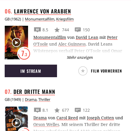
LAWRENCE VON
ARABIEN
GB
(
1962
) |
Monumentalfilm
,
Kriegsfilm
8.5
744
150
Monumentalfilm
von
David Lean
mit
Peter
O'Toole
und
Alec Guinness
.
David Leans
Wüstenepos verhalf Peter O’Toole und Omar
7
.3
Sharif zum Durchbruch. Lawrence von
Mehr anzeigen
Arabien erzählt die Geschichte eines
IM STREAM
FILM VORMERKEN
außergewöhnlichen Mannes und wurde mit
sieben Oscars prämiert.
DER DRITTE
MANN
GB
(
1949
) |
Drama
,
Thriller
8.1
677
122
Drama
von
Carol Reed
mit
Joseph Cotten
und
Orson Welles
.
Mit seinem Thriller Der dritte