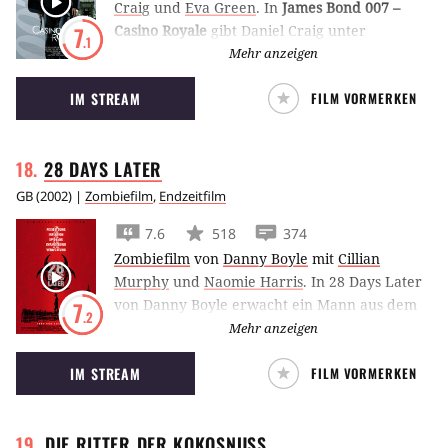
Craig
und
Eva Green
.
In
James Bond 007 –
Casino Royale
gibt Daniel Craig unter
7
.1
Regisseur Martin Campbell sein 007-Debüt und
Mehr anzeigen
erzählt, wie der schärfste Geheimagent aller
IM STREAM
FILM VORMERKEN
Zeiten die Lizenz zum Töten erhielt.
28 DAYS
LATER
GB
(
2002
) |
Zombiefilm
,
Endzeitfilm
7.6
518
374
Zombiefilm
von
Danny Boyle
mit
Cillian
Murphy
und
Naomie Harris
.
In 28 Days Later
von Danny Boyle erwacht ein Mann aus dem
7
.2
Koma, nur um festzustellen, dass es überall
Mehr anzeigen
nur so vor Zombies wimmelt.
IM STREAM
FILM VORMERKEN
DIE RITTER DER
KOKOSNUSS