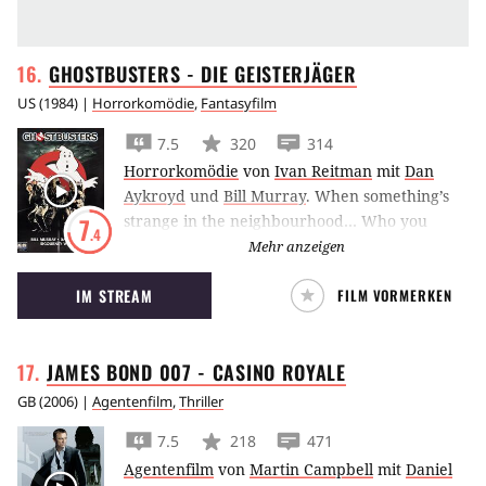
Himmel und Hölle
. (JW)
GHOSTBUSTERS - DIE
GEISTERJÄGER
US
(
1984
) |
Horrorkomödie
,
Fantasyfilm
7.5
320
314
Horrorkomödie
von
Ivan Reitman
mit
Dan
Aykroyd
und
Bill Murray
.
When something’s
strange in the neighbourhood… Who you
7
.4
gonna call?
Ghostbusters!
Mehr anzeigen
IM STREAM
FILM VORMERKEN
JAMES BOND 007 - CASINO
ROYALE
GB
(
2006
) |
Agentenfilm
,
Thriller
7.5
218
471
Agentenfilm
von
Martin Campbell
mit
Daniel