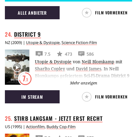
ALLE ANBIETER
FILM VORMERKEN
DISTRICT
9
NZ
(
2009
) |
Utopie & Dystopie
,
Science Fiction-Film
7.5
473
586
Utopie & Dystopie
von
Neill Blomkamp
mit
Sharlto Copley
und
David James
.
In Neill
Blomkamps gefeiertem
Sci-Fi-Drama District 9
7
.1
leben Außerirdische als gerade so geduldete
Mehr anzeigen
Immigranten in Ghettos am Rande von
IM STREAM
FILM VORMERKEN
Johannesburg.
STIRB LANGSAM - JETZT ERST
RECHT
US
(
1995
) |
Actionfilm
,
Buddy Cop-Film