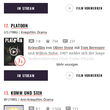
Kinos. Darin jagen Roy Schneider, Robert
IM STREAM
FILM VORMERKEN
Shaw und Richard Dreyfuss einen
menschenfressenden, weißen Hai.
PLATOON
US
(
1986
) |
Kriegsfilm
,
Drama
7.8
734
231
Kriegsfilm
von
Oliver Stone
mit
Tom Berenger
und
Willem Dafoe
.
1967 meldet sich der junge
Studienabbrecher Chris Taylor (
Charlie
7
.6
Sheen
) freiwillig zum Militäreinsatz in
Mehr anzeigen
Vietnam, um heldenhaft für sein Land
IM STREAM
FILM VORMERKEN
einzutreten. Taylors Idealismus verliert sich
jedoch schnell als er merkt, dass im Krieg ein
Menschenleben so gut wie nichts wert ist.
KOMM UND
SIEH
Aufgrund einer Unachtsamkeit des Neulings
Junior gelingt es den feindlichen Truppen,
BY
(
1985
) |
Anti-Kriegsfilm
,
Drama
Taylors
Platoon
anzugreifen und mehrere
9.1
1.524
111
Soldaten zu töten.