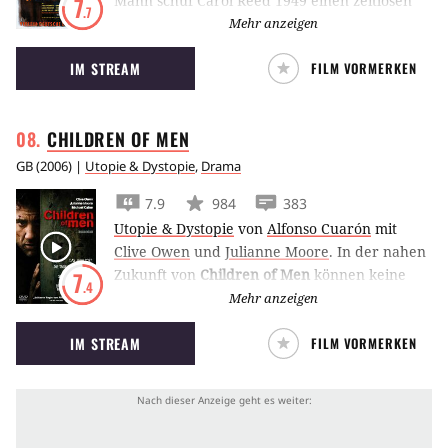
Mann schuf Carol Reed 1949 einen zeitlosen
7
.7
Klassiker.
Mehr anzeigen
IM STREAM
FILM VORMERKEN
CHILDREN OF
MEN
GB
(
2006
) |
Utopie & Dystopie
,
Drama
7.9
984
383
Utopie & Dystopie
von
Alfonso Cuarón
mit
Clive Owen
und
Julianne Moore
.
In der nahen
Zukunft von
Children of Men
können keine
7
.4
Kinder mehr geboren werden, die Menschheit
Mehr anzeigen
steuert langsam auf ihr Ende zu.
IM STREAM
FILM VORMERKEN