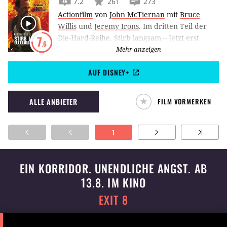
7.2
261
273
Actionfilm
von
John McTiernan
mit
Bruce
Willis
und
Jeremy Irons
.
Im dritten Teil der
Die-Hard-Reihe, Stirb langsam – Jetzt erst
7
.6
recht, macht Bombenleger Jeremy Irons New
Mehr anzeigen
York unsicher. Er verwickelt Bruce Willis und
AUF DISNEY+
Samuel L. Jackson in ein Katz-und-Maus-Spiel,
bei dem jeder Fehler den Tod bedeuten
könnte.
ALLE ANBIETER
FILM VORMERKEN
1
EIN KORRIDOR. UNENDLICHE ANGST. AB
13.8. IM KINO
EXIT 8