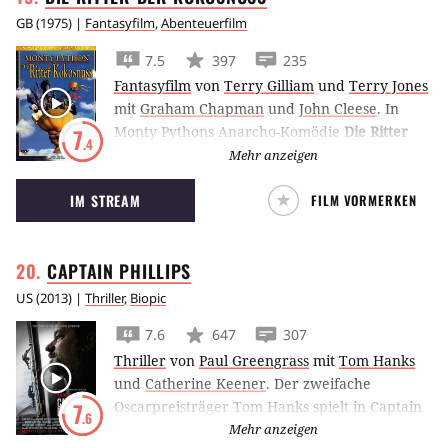
GB
(
1975
) |
Fantasyfilm
,
Abenteuerfilm
7.5
397
235
Fantasyfilm
von
Terry Gilliam
und
Terry Jones
mit
Graham Chapman
und
John Cleese
.
In
Monty Pythons Anarcho-Komödie
Die Ritter
7
.4
der Koskosnuss
suchen König Artus und die
Mehr anzeigen
Rittern der Tafelrunde den heiligen Gral – und
IM STREAM
FILM VORMERKEN
scheitern an ihrer Dummheit.
CAPTAIN
PHILLIPS
US
(
2013
) |
Thriller
,
Biopic
7.6
647
307
Thriller
von
Paul Greengrass
mit
Tom Hanks
und
Catherine Keener
.
Der zweifache
Oscarpreisträger Tom Hanks spielt in Captain
7
.6
Phillips einen Kapitän, dessen Containerschiff
Mehr anzeigen