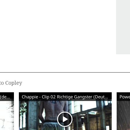
to Copley
Das A-Team - Charakter-Clip Murdock (deutsch)
Chappie - Clip 02 Richtige Gangster (Deutsch) HD
Power