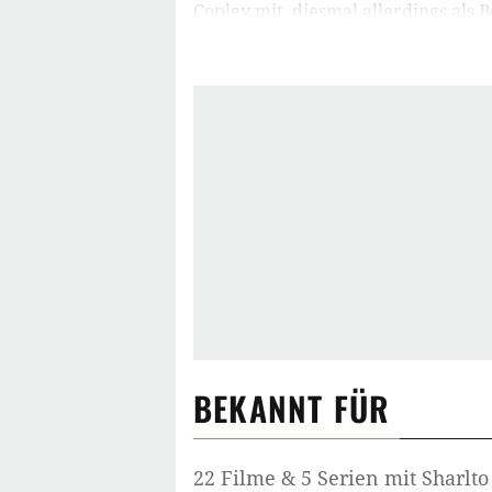
Copley mit, diesmal allerdings als 
der Trailer-Premiere zu Elysium zum
die er mit seiner sympathischen Rol
Söldner von Elysium wieder zum A
Im Jahr 2013 war Sharlto Copley i
Open Grave
gegen Infizierte durchs
Maleficent – Die dunkle Fee
die Rol
weiteres Mal mit Neill Blomkamp z
Synchronsprecher. In
Chappie
spri
The Hollars
und
Hardcore
. Ab März
Serie
Powers
zu sehen, in der Mens
BEKANNT FÜR
22 Filme & 5 Serien mit Sharlto