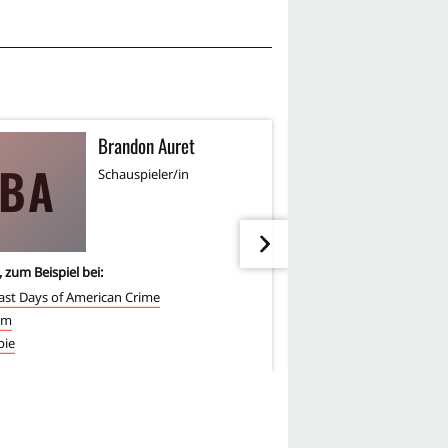
Brandon Auret
Y
BA
YV
Schauspieler/in
Sc
, zum Beispiel bei:
3
-mal, zum Beispiel bei:
ast Days of American Crime
Das A-Team
um
Gringo
pie
Matrjoschka