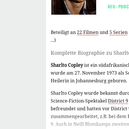
NEU: PODC
Beteiligt an
22 Filmen
und
5 Serien
...)
Komplette Biographie zu
Sharlt
Sharlto Copley
ist ein südafrikanis
wurde am 27. November 1973 als So
Heilerin in Johannesburg geboren.
Sharlto Copley wurde bekannt durc
Science-Fiction-Spektakel
District 9
befreundet und hatten vor District 
zusammengearbeitet, z.B. bei dem Ku
9. Auch in Neill Blomkamps zweite