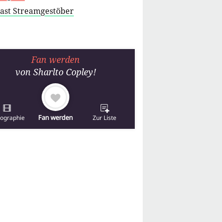
cast Streamgestöber
Fan werden
von
Sharlto Copley
!
Fan werden
mographie
Zur Liste