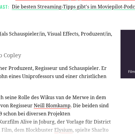
AST:
Die besten Streaming-Tipps gibt's im Moviepilot-Pod
(als
Schauspieler/in
,
Visual Effects
,
Produzent/in
,
o Copley
cher Produzent, Regisseur und Schauspieler. Er
Fil
hn eines Uniprofessors und einer christlichen
h seine Rolle des Wikus van de Merwe in dem
von Regisseur
Neill Blomkamp
. Die beiden sind
9 schon bei diversen Projekten
rzfilm Alive in Joburg, der Vorlage für District
n Film, dem Blockbuster
Elysium
, spielte Sharlto