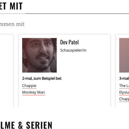
T MIT
sammen mit
Dev Patel
Schauspieler/in
2
-mal, zum Beispiel bei:
3
-mal
Chappie
The L
Monkey Man
Elysi
Chap
ILME & SERIEN