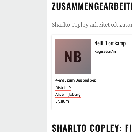
ZUSAMMENGEARBEITE
Sharlto Copley
arbeitet oft zu
Neill Blomkamp
NB
Regisseur/in
4
-mal, zum Beispiel bei:
District 9
Alive in Joburg
Elysium
SHARLTO COPLEY
: F