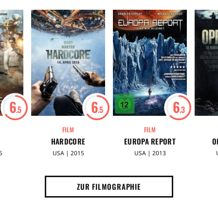
6
6
6
.5
.5
.3
FILM
FILM
HARDCORE
EUROPA REPORT
O
5
USA | 2015
USA | 2013
ZUR FILMOGRAPHIE