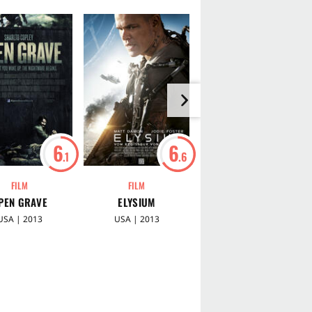
6
6
6
.1
.6
.7
FILM
FILM
FILM
PEN GRAVE
ELYSIUM
MALEFICENT - DIE
DUNKLE FEE
USA | 2013
USA | 2013
USA | 2014