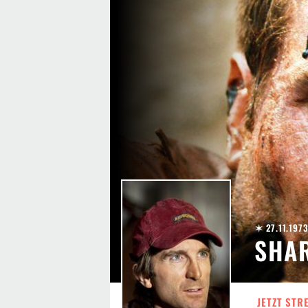
✶ 27.11.197
SHAR
JETZT STR