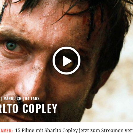
3
| MÄNNLICH | 94 FANS
LTO COPLEY
EAMEN:
15 Filme mit Sharlto Copley jetzt zum Streamen ve