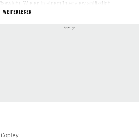
Bösewicht. Wie er in einem Interview anlässlich
 Besten gab, hatte er alle negativen Klischees,
WEITERLESEN
le in District 9 abgebaut hatte, mit dem dreckigen
ufleben gebracht.
m Cast des Remakes
Oldboy
und musste sich in
etzen. 2014 spielte er in der Disney-Verfilmung
le des Königs. Anschließend arbeitete er ein
usammen. Dieses Mal war er allerdings nur
cht er einen Roboter. Weitere geplante Filme sind
 2015 ist Sharlto Copley in der Science-Fiction-
chen und Superhelden ko-existieren.
 Copley