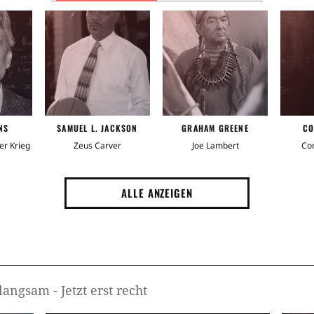
Bom
Gewa
Bomb
NS
SAMUEL L. JACKSON
GRAHAM GREENE
CO
Dieb
er Krieg
Zeus Carver
Joe Lambert
Con
Bed
ALLE ANZEIGEN
Auto
Verf
Über
langsam - Jetzt erst recht