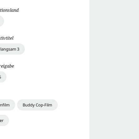
tionsland
tivtitel
b langsam 3
reigabe
6
onfilm
Buddy Cop-Film
ler