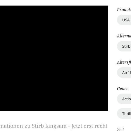
Produk
USA
Alterna
Stir
Altersf
Ab 1
Genre
Acti
Thril
rmationen zu
Stirb langsam - Jetzt erst recht
Zeit