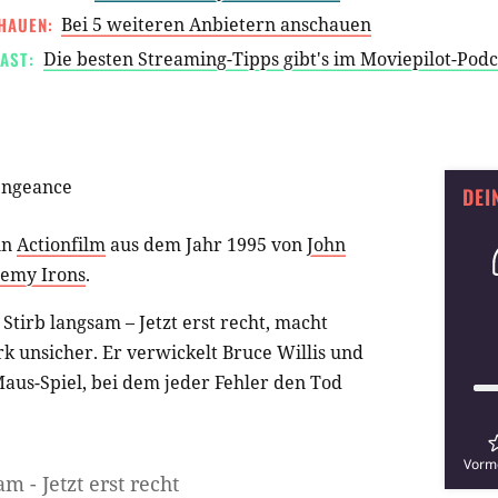
HAUEN:
Bei 5 weiteren Anbietern anschauen
AST:
Die besten Streaming-Tipps gibt's im Moviepilot-Pod
engeance
DEI
ein
Actionfilm
aus dem Jahr 1995 von
John
remy Irons
.
 Stirb langsam – Jetzt erst recht, macht
 unsicher. Er verwickelt Bruce Willis und
Maus-Spiel, bei dem jeder Fehler den Tod
Vorm
m - Jetzt erst recht