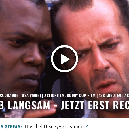
22.06.1995
|
USA
(
1995
) |
ACTIONFILM
,
BUDDY COP-FILM
| 128 MINUTEN
|
AB
B LANGSAM - JETZT ERST RE
IM STREAM:
Hier bei Disney+ streamen