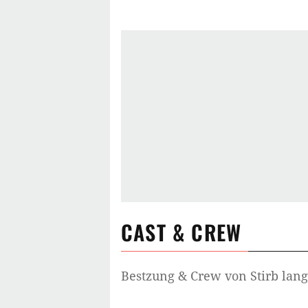
McTiernan, der schon beim ersten Te
Jetzt erst recht auch erstmals als 
Für Hardcore-Fans ist auf der Speci
Ende zu finden, bei dem Simon mit
McClane heimgesucht wird. Nachde
Jetzt erst recht ein Kassenerfolg w
der sehr gemischte Kritiken erhiel
langsam – Ein guter Tag zum Sterb
in Moskau zusammenführte. Der F
zerrissen und scheint der letzte Fi
CAST & CREW
Bestzung & Crew von
Stirb lang