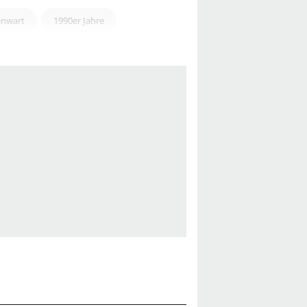
nwart
1990er Jahre
York City
uppe
erfilm
ung
egend
Spannend
Witzig
Gutgelaunt
chise
Blockbuster
Sequel