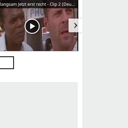
Stirb langsam Jetzt erst recht - Clip 2 (Deutsch)