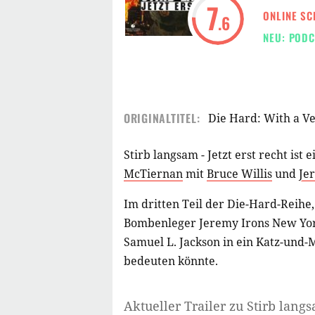
7
ONLINE SC
.6
NEU: PODC
ORIGINALTITEL:
Die Hard: With a V
Stirb langsam - Jetzt erst recht ist 
McTiernan
mit
Bruce Willis
und
Je
Im dritten Teil der Die-Hard-Reihe,
Bombenleger Jeremy Irons New York
Samuel L. Jackson in ein Katz-und-
bedeuten könnte.
Aktueller Trailer zu Stirb langsa