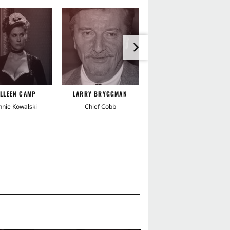
be
Rache
Rassist
lt
Kampf auf Leben und Tod
enattentat
Sprengstoff
LLEEN CAMP
LARRY BRYGGMAN
MICHAEL CRISTOFER
Wettlauf gegen die Zeit
nie Kowalski
Chief Cobb
Jarvis
rohung
Diebstahl
Verfolgung
Falle
Gold
olgungsjagd
Vergeltung
leben