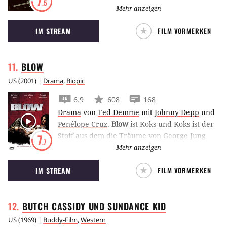
7
.5
in einem Mordfall beweisen, während ihm
Mehr anzeigen
Tommy Lee Jones als US-Marshall auf den
IM STREAM
FILM VORMERKEN
Fersen ist.
BLOW
US
(
2001
) |
Drama
,
Biopic
6.9
608
168
Drama
von
Ted Demme
mit
Johnny Depp
und
Penélope Cruz
.
Blow
ist Koks und Koks ist der
Stoff aus dem die Träume von George Jung
7
.7
(
Johnny Depp
) sind. Als sein Vater (
Ray Liotta
)
Mehr anzeigen
– ein hart arbeitender Handwerker – pleite
IM STREAM
FILM VORMERKEN
macht, wird George eines bewußt: Ehrliche
Arbeit lohnt sich nicht.
Kaum erwachsen zieht
George mit seinem Kumpel Tuna (
Ethan
BUTCH CASSIDY UND SUNDANCE
KID
Suplee
) nach Kalifornien und beginnt sogleich
einen regen Marihuana-Handel zu etablieren.
US
(
1969
) |
Buddy-Film
,
Western