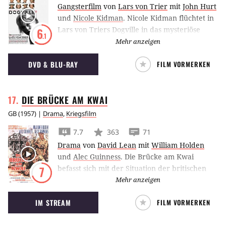
Gangsterfilm
von
Lars von Trier
mit
John Hurt
und
Nicole Kidman
.
Nicole Kidman flüchtet in
Lars von Triers Dogville in das mysteriöse
6
.1
Örtchen Dogville.
Mehr anzeigen
DVD & BLU-RAY
FILM VORMERKEN
DIE BRÜCKE AM
KWAI
GB
(
1957
) |
Drama
,
Kriegsfilm
7.7
363
71
Drama
von
David Lean
mit
William Holden
und
Alec Guinness
.
Die Brücke am Kwai
befasst sich mit der Situation der britischen
7
Gefangenen während des 2. Weltkriegs, deren
Mehr anzeigen
Auftrag es ist, eine Brücke für die Burma-Siam
IM STREAM
FILM VORMERKEN
Zugstrecke zu bauen.