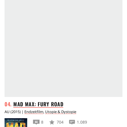
MAD MAX: FURY
ROAD
AU
(
2015
) |
Endzeitfilm
,
Utopie & Dystopie
8
704
1.089