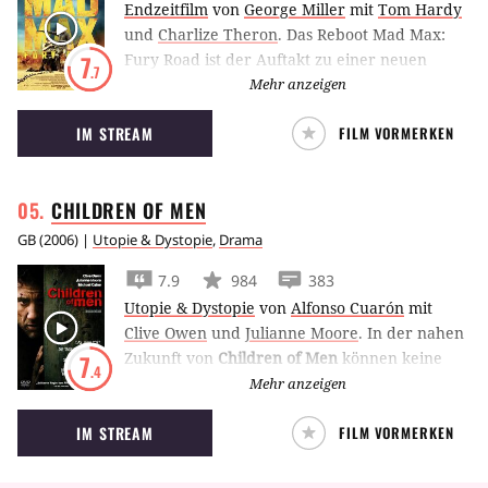
Endzeitfilm
von
George Miller
mit
Tom Hardy
und
Charlize Theron
.
Das Reboot Mad Max:
Fury Road ist der Auftakt zu einer neuen
7
.7
Trilogie um den postapokalyptischen Outlaw,
Mehr anzeigen
der diesmal von Tom Hardy gespielt wird.
IM STREAM
FILM VORMERKEN
CHILDREN OF
MEN
GB
(
2006
) |
Utopie & Dystopie
,
Drama
7.9
984
383
Utopie & Dystopie
von
Alfonso Cuarón
mit
Clive Owen
und
Julianne Moore
.
In der nahen
Zukunft von
Children of Men
können keine
7
.4
Kinder mehr geboren werden, die Menschheit
Mehr anzeigen
steuert langsam auf ihr Ende zu.
IM STREAM
FILM VORMERKEN