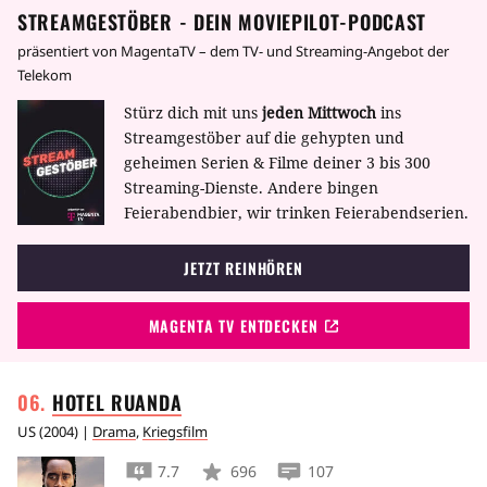
STREAMGESTÖBER - DEIN MOVIEPILOT-PODCAST
präsentiert von MagentaTV – dem TV- und Streaming-Angebot der
Telekom
Stürz dich mit uns
jeden Mittwoch
ins
Streamgestöber auf die gehypten und
geheimen Serien & Filme deiner 3 bis 300
Streaming-Dienste. Andere bingen
Feierabendbier, wir trinken Feierabendserien.
JETZT REINHÖREN
MAGENTA TV ENTDECKEN
HOTEL
RUANDA
US
(
2004
) |
Drama
,
Kriegsfilm
7.7
696
107