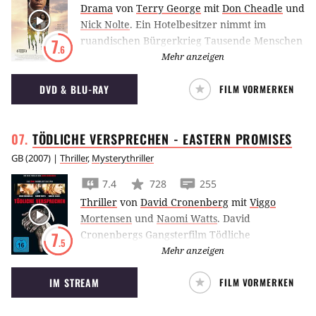
Drama
von
Terry George
mit
Don Cheadle
und
Nick Nolte
.
Ein Hotelbesitzer nimmt im
ruandischen Bürgerkrieg Tausende Menschen
7
.6
auf – und geht damit große Risiken ein.
Mehr anzeigen
DVD & BLU-RAY
FILM VORMERKEN
TÖDLICHE VERSPRECHEN - EASTERN
PROMISES
GB
(
2007
) |
Thriller
,
Mysterythriller
7.4
728
255
Thriller
von
David Cronenberg
mit
Viggo
Mortensen
und
Naomi Watts
.
David
Cronenbergs Gangsterfilm Tödliche
7
.5
Versprechen – Eastern Promises spielt in
Mehr anzeigen
London, wo sich Viggo Mortensen als
IM STREAM
FILM VORMERKEN
mysteriöser Russe mit Geburtshelferin Naomi
Watts einlässt.