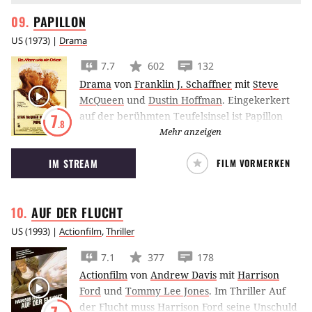
PAPILLON
US
(
1973
) |
Drama
7.7
602
132
Drama
von
Franklin J. Schaffner
mit
Steve
McQueen
und
Dustin Hoffman
.
Eingekerkert
auf der berühmten Teufelsinsel ist Papillon
7
.8
besessen davon, freizukommen. Zusammen
Mehr anzeigen
mit seinem Freund Dega sinnt er unablässig
IM STREAM
FILM VORMERKEN
über die Flucht nach. Sein ungebrochener
Lebenswille stemmt sich dagegen, von der
grausamen Brutalität seiner Bewacher
AUF DER
FLUCHT
zermürbt zu werden.
US
(
1993
) |
Actionfilm
,
Thriller
7.1
377
178
Actionfilm
von
Andrew Davis
mit
Harrison
Ford
und
Tommy Lee Jones
.
Im Thriller Auf
der Flucht muss Harrison Ford seine Unschuld