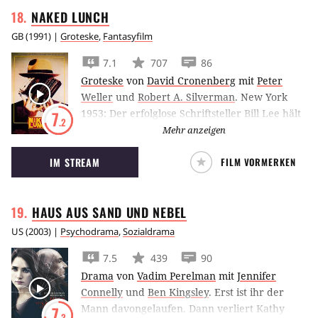
NAKED
LUNCH
GB
(
1991
) |
Groteske
,
Fantasyfilm
7.1
707
86
Groteske
von
David Cronenberg
mit
Peter
Weller
und
Robert A. Silverman
.
New York
1953: Der erfolglose Schriftsteller Bill Lee hält
7
.2
sich als Kammerjäger über Wasser und
Mehr anzeigen
versucht, seinen Frust mit Drogen zu
IM STREAM
FILM VORMERKEN
betäuben. Vollgedröhnt mit Insektengift
erschießt er seine Frau Joan beim "Wilhelm-
Tell-Spiel" und flüchtet sich an einen fiktiven
HAUS AUS SAND UND
NEBEL
Ort namens Interzone. Dort wähnt er sich von
skurrilen Kreaturen aus seinem schizoiden
US
(
2003
) |
Psychodrama
,
Sozialdrama
Unterbewusstsein verfolgt. Seine
7.5
439
90
Schreibmaschine mutiert zu einem
Drama
von
Vadim Perelman
mit
Jennifer
überdimensionalen Insekt, das ihn zwingt,
Connelly
und
Ben Kingsley
.
Erst ist ihr der
seine Erlebnisse für eine geheimnisvolle
Mann davongelaufen. Dann verliert Kathy
7
Organisation zu dokumentieren. Die Kreatur
.3