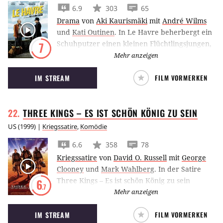
6.9
303
65
Drama
von
Aki Kaurismäki
mit
André Wilms
und
Kati Outinen
.
In Le Havre beherbergt ein
Schuhputzer einen kleinen Flüchtlingsjungen,
7
der sich vor der Polizei versteckt.
Mehr anzeigen
IM STREAM
FILM VORMERKEN
THREE KINGS – ES IST SCHÖN KÖNIG ZU
SEIN
US
(
1999
) |
Kriegssatire
,
Komödie
6.6
358
78
Kriegssatire
von
David O. Russell
mit
George
Clooney
und
Mark Wahlberg
.
In der Satire
Three Kings – Es ist schön König zu sein
6
.7
versucht eine Gruppe US-Soldaten um George
Mehr anzeigen
Clooney nach Ende des Golfkriegs einen
IM STREAM
FILM VORMERKEN
Goldschatz ausfindig zu machen.