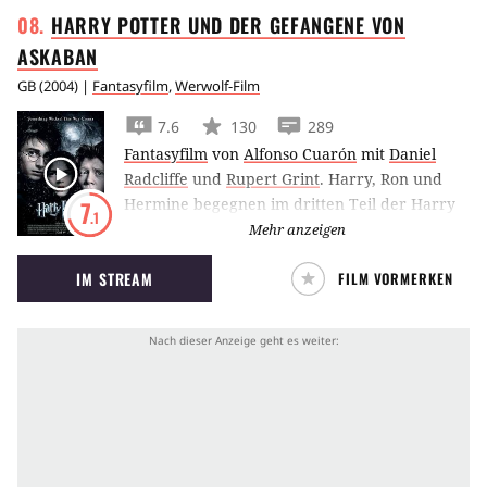
HARRY POTTER UND DER GEFANGENE VON
ASKABAN
GB
(
2004
) |
Fantasyfilm
,
Werwolf-Film
7.6
130
289
Fantasyfilm
von
Alfonso Cuarón
mit
Daniel
Radcliffe
und
Rupert Grint
.
Harry, Ron und
Hermine begegnen im dritten Teil der Harry
7
.1
Potter-Saga dem ‘Gefangenen von Askaban’
Mehr anzeigen
Gary Oldman. Dieser war in den Mord an
IM STREAM
FILM VORMERKEN
Harrys Eltern verwickelt flieht eines Tages aus
dem Gefängnis.