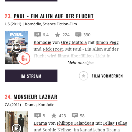
PAUL - EIN ALIEN AUF DER
FLUCHT
US
(
2011
) |
Komödie
,
Science Fiction-Film
6.4
224
330
Komödie
von
Greg Mottola
mit
Simon Pegg
und
Nick Frost
.
Mit Paul - Ein Alien auf der
Flucht wird längst überfälliges Licht in
6
.6
Roswells Area 51 gebracht - Simon Pegg und
Mehr anzeigen
Nick GFrost helfen dabei.
IM STREAM
FILM VORMERKEN
MONSIEUR
LAZHAR
CA
(
2011
) |
Drama
,
Komödie
8
423
58
Drama
von
Philippe Falardeau
mit
Fellag Fellag
und
Sophie Nélisse
.
Im kanadischen Drama