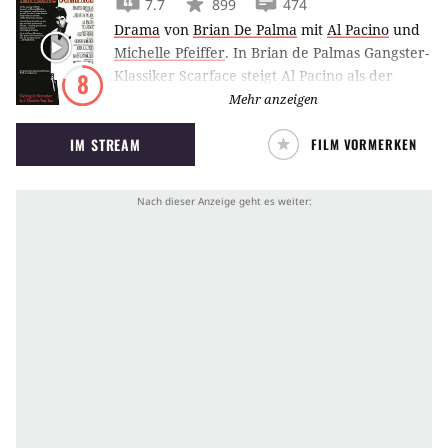
7.7
899
474
Drama
von
Brian De Palma
mit
Al Pacino
und
Michelle Pfeiffer
.
In Brian de Palmas Gangster-
Klassiker Scarface steigt Al Pacino als der
8
kubanische Einwanderer Tony Montana zum
Mehr anzeigen
mächtigsten Drogenbaron Miamis auf – doch
IM STREAM
FILM VORMERKEN
seine Feinde sind zahlreich.