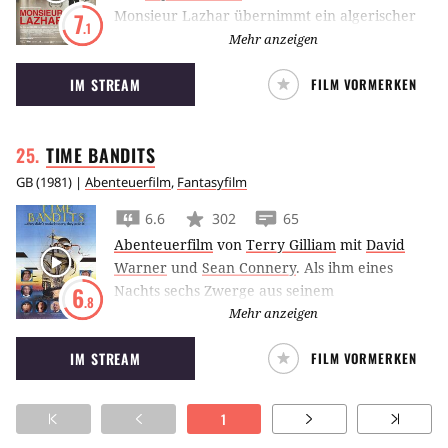
Monsieur Lazhar übernimmt ein algerischer
7
.1
Flüchtling eine traumatisierte
Mehr anzeigen
Grundschulklasse. Gegenseitig helfen sie sich,
IM STREAM
FILM VORMERKEN
ihr Schicksal zu verarbeiten.
TIME
BANDITS
GB
(
1981
) |
Abenteuerfilm
,
Fantasyfilm
6.6
302
65
Abenteuerfilm
von
Terry Gilliam
mit
David
Warner
und
Sean Connery
.
Als ihm eines
Nachts sechs Zwerge aus seinem
6
.8
Kleiderschrank entgegenpurzeln, kann der
Mehr anzeigen
kleine Kevin seinen Augen nicht trauen. Die
IM STREAM
FILM VORMERKEN
Zwerge erzählen ihm, dass sie dem Obersten
Wesen eine Karte mit Zeitlöchern gestohlen
haben, um erfolgreiche Banditen zu werden.
1
Der Junge lässt sich nicht lange bitten und