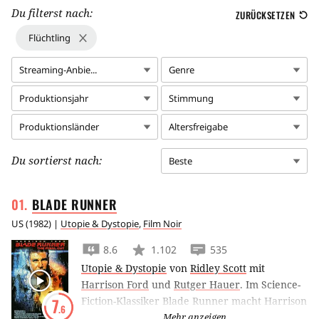
Du filterst nach:
ZURÜCKSETZEN
Flüchtling
Streaming-Anbie...
Genre
Produktionsjahr
Stimmung
Produktionsländer
Altersfreigabe
Du sortierst nach:
Beste
BLADE
RUNNER
US
(
1982
) |
Utopie & Dystopie
,
Film Noir
8.6
1.102
535
Utopie & Dystopie
von
Ridley Scott
mit
Harrison Ford
und
Rutger Hauer
.
Im Science-
Fiction-Klassiker Blade Runner macht Harrison
7
.6
Ford im Jahr 2019 Jagd auf Replikanten. Die
Mehr anzeigen