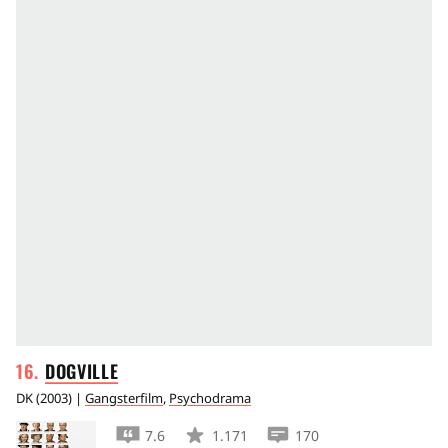
DOGVILLE
DK
(
2003
) |
Gangsterfilm
,
Psychodrama
7.6
1.171
170