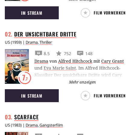
menschenähnlichen Androiden suchen auf
IM STREAM
FILM VORMERKEN
der Erde nach ihrem Schöpfer. Um ihre
eingebaute Sterblichkeit zu reparieren gehen
sie über Leichen.
DER UNSICHTBARE
DRITTE
US
(
1959
) |
Drama
,
Thriller
8.5
752
148
Drama
von
Alfred Hitchcock
mit
Cary Grant
und
Eva Marie Saint
.
Im Alfred Hitchcock-
Klassiker Der unsichtbare Dritte wird Cary
7
.7
Grant nicht nur für einen Spion gehalten,
Mehr anzeigen
sondern bald auch für einen Mörder. Dies
IM STREAM
FILM VORMERKEN
zwingt ihn zu einer abenteuerlichen Odyssee
quer durch die USA.
SCARFACE
US
(
1983
) |
Drama
,
Gangsterfilm