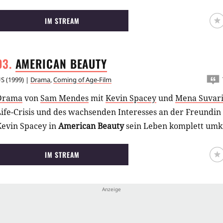
IM STREAM
AMERICAN
BEAUTY
US
(
1999
) |
Drama
,
Coming of Age-Film
Drama
von
Sam Mendes
mit
Kevin Spacey
und
Mena Suvar
ife-Crisis und des wachsenden Interesses an der Freundin 
Kevin Spacey in
American Beauty
sein Leben komplett um
IM STREAM