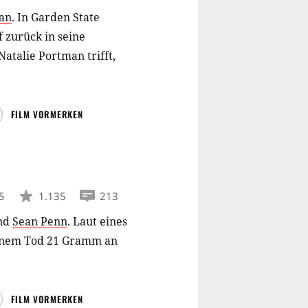
man
.
In Garden State
f zurück in seine
Natalie Portman trifft,
FILM VORMERKEN
5
1.135
213
nd
Sean Penn
.
Laut eines
einem Tod 21 Gramm an
FILM VORMERKEN