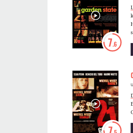
k
H
7
.6
G
7
.5