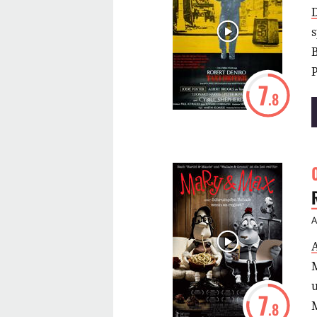
s
P
7
.8
7
.8