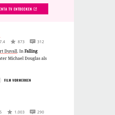
NTA TV ENTDECKEN
G
7.4
873
312
rt Duvall
.
In
Falling
ter Michael Douglas als
FILM VORMERKEN
5
1.003
290