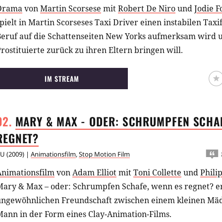
Drama
von
Martin Scorsese
mit
Robert De Niro
und
Jodie F
pielt in Martin Scorseses Taxi Driver einen instabilen Tax
Beruf auf die Schattenseiten New Yorks aufmerksam wird 
rostituierte zurück zu ihren Eltern bringen will.
IM STREAM
MARY & MAX - ODER: SCHRUMPFEN SCHAF
REGNET?
AU
(
2009
) |
Animationsfilm
,
Stop Motion Film
Animationsfilm
von
Adam Elliot
mit
Toni Collette
und
Phili
Mary & Max – oder: Schrumpfen Schafe, wenn es regnet? er
ungewöhnlichen Freundschaft zwischen einem kleinen Mä
Mann in der Form eines Clay-Animation-Films.