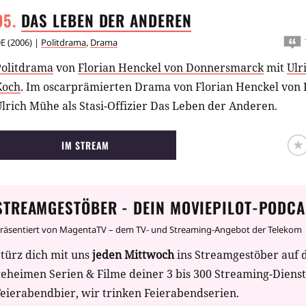
DAS LEBEN DER
ANDEREN
E
(
2006
) |
Politdrama
,
Drama
Politdrama
von
Florian Henckel von Donnersmarck
mit
Ulr
Koch
.
Im oscarprämierten Drama von Florian Henckel von
lrich Mühe als Stasi-Offizier Das Leben der Anderen.
IM STREAM
STREAMGESTÖBER - DEIN MOVIEPILOT-PODCA
räsentiert von MagentaTV – dem TV- und Streaming-Angebot der Telekom
türz dich mit uns
jeden Mittwoch
ins Streamgestöber auf 
geheimen Serien & Filme deiner 3 bis 300 Streaming-Diens
eierabendbier, wir trinken Feierabendserien.