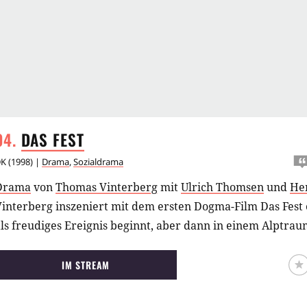
DAS
FEST
DK
(
1998
) |
Drama
,
Sozialdrama
Drama
von
Thomas Vinterberg
mit
Ulrich Thomsen
und
He
interberg inszeniert mit dem ersten Dogma-Film Das Fest e
ls freudiges Ereignis beginnt, aber dann in einem Alptrau
IM STREAM