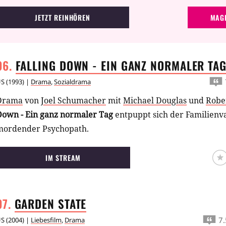
JETZT REINHÖREN
MAGE
FALLING DOWN - EIN GANZ NORMALER
TA
US
(
1993
) |
Drama
,
Sozialdrama
Drama
von
Joel Schumacher
mit
Michael Douglas
und
Robe
Down - Ein ganz normaler Tag
entpuppt sich der Familienva
mordender Psychopath.
IM STREAM
GARDEN
STATE
7.
US
(
2004
) |
Liebesfilm
,
Drama