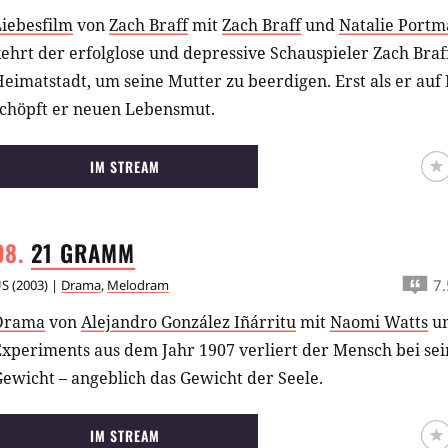
Liebesfilm
von
Zach Braff
mit
Zach Braff
und
Natalie Port
ehrt der erfolglose und depressive Schauspieler Zach Braf
eimatstadt, um seine Mutter zu beerdigen. Erst als er auf 
schöpft er neuen Lebensmut.
IM STREAM
21
GRAMM
7.
US
(
2003
) |
Drama
,
Melodram
Drama
von
Alejandro González Iñárritu
mit
Naomi Watts
u
Experiments aus dem Jahr 1907 verliert der Mensch bei s
ewicht – angeblich das Gewicht der Seele.
IM STREAM