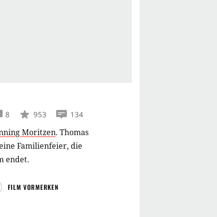
8
953
134
nning Moritzen
.
Thomas
ine Familienfeier, die
m endet.
FILM VORMERKEN