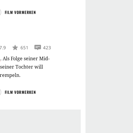
FILM VORMERKEN
7.9
651
423
i
.
Als Folge seiner Mid-
seiner Tochter will
krempeln.
FILM VORMERKEN