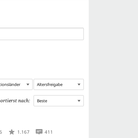
tionsländer
Altersfreigabe
ortierst nach:
Beste
6
1.167
411