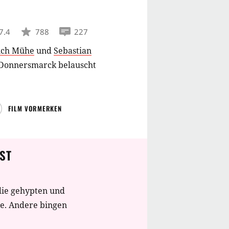
7.4
788
227
ich Mühe
und
Sebastian
 Donnersmarck belauscht
FILM VORMERKEN
ST
die gehypten und
te. Andere bingen