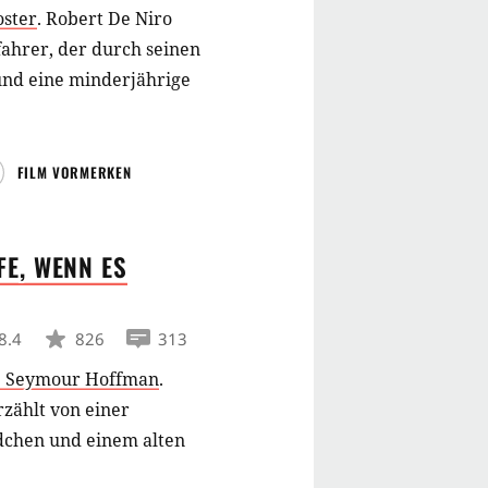
oster
.
Robert De Niro
ifahrer, der durch seinen
und eine minderjährige
FILM VORMERKEN
E, WENN ES
8.4
826
313
p Seymour Hoffman
.
zählt von einer
dchen und einem alten