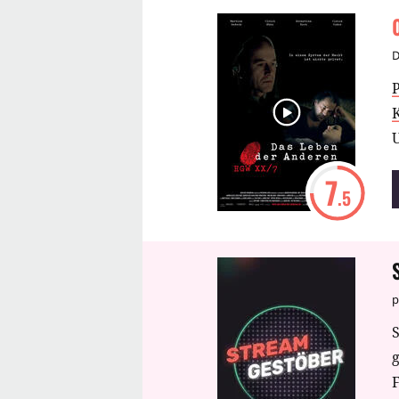
D
U
7
.5
p
S
F