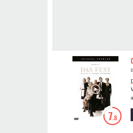
V
a
7
.8