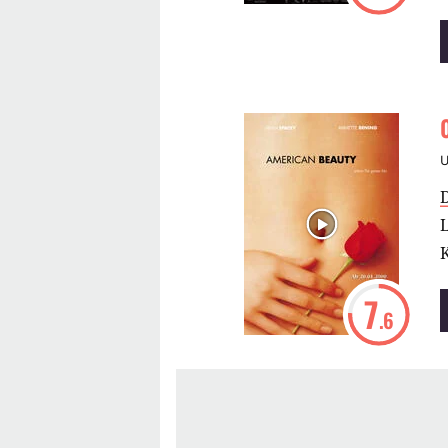
L
7
.6