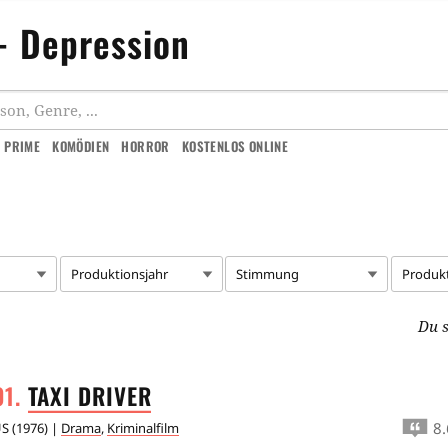
- Depression
 PRIME
KOMÖDIEN
HORROR
KOSTENLOS ONLINE
Produktionsjahr
Stimmung
Produk
Du s
TAXI
DRIVER
8.
US
(
1976
) |
Drama
,
Kriminalfilm