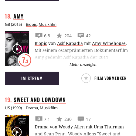
AMY
GB
(
2015
) |
Biopic
,
Musikfilm
6.8
204
42
Biopic
von
Asif Kapadia
mit
Amy Winehouse
.
Mit seinem oscarprämierten Dokumentarfilm
Amy gedenkt Asif Kapadia der 2011
7
.3
verstorbenen britischen Musik-Ikone Amy
Mehr anzeigen
Winehouse.
IM STREAM
FILM VORMERKEN
SWEET AND
LOWDOWN
US
(
1999
) |
Drama
,
Musikfilm
7.1
230
17
Drama
von
Woody Allen
mit
Uma Thurman
und
Sean Penn
.
Woody Allens "Sweet and