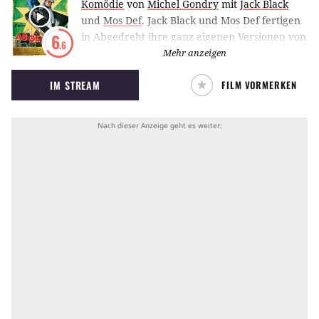
Komödie
von
Michel Gondry
mit
Jack Black
und
Mos Def
.
Jack Black und Mos Def fertigen
in Abgedreht ihre ganz eigenen Versionen von
6
.6
Filmklassikern an.Jack Black und Mos Def
Mehr anzeigen
fertigen in Abgedreht ihre ganz eigenen
IM STREAM
FILM VORMERKEN
Versionen von Filmklassikern an.