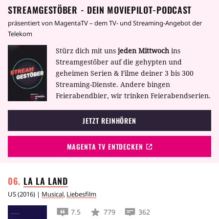
STREAMGESTÖBER - DEIN MOVIEPILOT-PODCAST
präsentiert von MagentaTV – dem TV- und Streaming-Angebot der
Telekom
Stürz dich mit uns
jeden Mittwoch
ins
Streamgestöber auf die gehypten und
geheimen Serien & Filme deiner 3 bis 300
Streaming-Dienste. Andere bingen
Feierabendbier, wir trinken Feierabendserien.
JETZT REINHÖREN
MAGENTA TV ENTDECKEN
LA LA
LAND
US
(
2016
) |
Musical
,
Liebesfilm
7.5
779
362