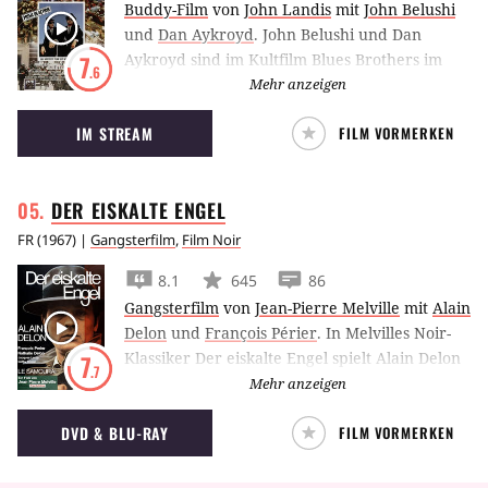
Buddy-Film
von
John Landis
mit
John Belushi
und
Dan Aykroyd
.
John Belushi und Dan
Aykroyd sind im Kultfilm Blues Brothers im
7
.6
Auftrag des Herrn unterwegs.
Mehr anzeigen
IM STREAM
FILM VORMERKEN
DER EISKALTE
ENGEL
FR
(
1967
) |
Gangsterfilm
,
Film Noir
8.1
645
86
Gangsterfilm
von
Jean-Pierre Melville
mit
Alain
Delon
und
François Périer
.
In Melvilles Noir-
Klassiker Der eiskalte Engel spielt Alain Delon
7
.7
einen Profikiller, der scheinbar durch nichts
Mehr anzeigen
aus der Ruhe gebracht werden kann. Doch
DVD & BLU-RAY
FILM VORMERKEN
dann gibt es bei einem Job eine ungewollte
Zeugin.