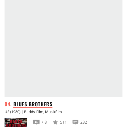
BLUES
BROTHERS
US
(
1980
) |
Buddy-Film
,
Musikfilm
7.8
511
232