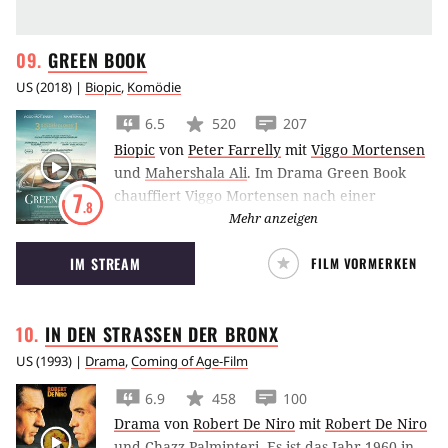
GREEN
BOOK
US
(
2018
) |
Biopic
,
Komödie
6.5
520
207
Biopic
von
Peter Farrelly
mit
Viggo Mortensen
und
Mahershala Ali
.
Im Drama Green Book
chauffiert Viggo Mortensen nach einer
7
.8
wahren Geschichte den schwarzen Jazz-
Mehr anzeigen
Pianisten Mahershala Ali in den 1960ern auf
IM STREAM
FILM VORMERKEN
einer Konzert-Tournee von New York bis in
die Südstaaten.
IN DEN STRASSEN DER
BRONX
US
(
1993
) |
Drama
,
Coming of Age-Film
6.9
458
100
Drama
von
Robert De Niro
mit
Robert De Niro
und
Chazz Palminteri
.
Es ist das Jahr 1960 in