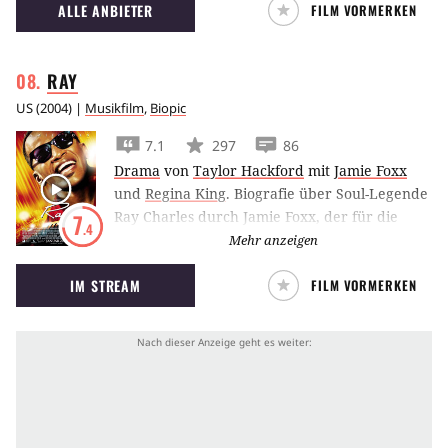
ALLE ANBIETER
FILM VORMERKEN
RAY
US
(
2004
) |
Musikfilm
,
Biopic
7.1
297
86
Drama
von
Taylor Hackford
mit
Jamie Foxx
und
Regina King
.
Biografie über Soul-Legende
Ray Charles durch Jamie Foxx, der für die
7
.4
Rolle als Ray mit dem Oscar in der Kategorie
Mehr anzeigen
‘Bester Darsteller’(2005) belohnt wird.
IM STREAM
FILM VORMERKEN