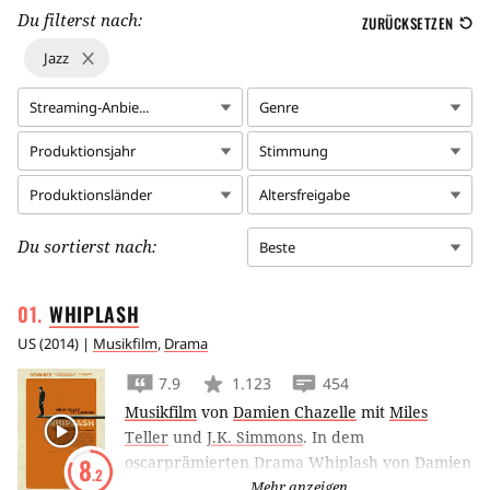
Du filterst nach:
ZURÜCKSETZEN
Jazz
Streaming-Anbie...
Genre
Produktionsjahr
Stimmung
Produktionsländer
Altersfreigabe
Du sortierst nach:
Beste
WHIPLASH
US
(
2014
) |
Musikfilm
,
Drama
7.9
1.123
454
Musikfilm
von
Damien Chazelle
mit
Miles
Teller
und
J.K. Simmons
.
In dem
oscarprämierten Drama Whiplash von Damien
8
.2
Chazelle spielt Miles Teller einen jungen
Mehr anzeigen