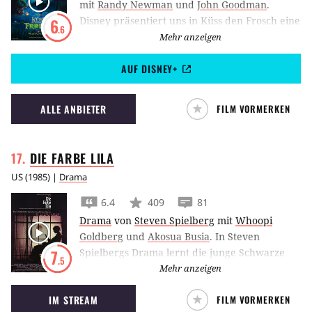
mit
Randy Newman
und
John Goodman
.
Disney präsentiert uns in Küss den Frosch eine
6
.6
afroamerikanische Heldin, die im New Orleans
Mehr anzeigen
der 1920er Jahre lebt und dort auf einen in
AUF DISNEY+
einen Frosch verwandelten Prinzen stößt.
ALLE ANBIETER
FILM VORMERKEN
DIE FARBE
LILA
US
(
1985
) |
Drama
6.4
409
81
Drama
von
Steven Spielberg
mit
Whoopi
Goldberg
und
Akosua Busia
.
In Steven
Spielbergs Drama lernt die junge Schwarze
7
.5
Celie nach einem Leben voller Schmerz und
Mehr anzeigen
Unterdrückung, sich Stück für Stück aus den
IM STREAM
FILM VORMERKEN
Fesseln ihrer Vergangenheit zu befreien.