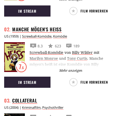
Drummer, der zu den besten seiner Zunft
IM STREAM
FILM VORMERKEN
gehören will und dafür alles gibt.
MANCHE MÖGEN'S
HEISS
US
(
1959
) |
Screwball-Komödie
,
Komödie
8.3
623
189
Screwball-Komödie
von
Billy Wilder
mit
Marilyn Monroe
und
Tony Curtis
.
Manche
mögen’s heiß ist eine Komödie von Billy
7
.6
Wilder, mit Marilyn Monroe in der Hauptrolle.
Mehr anzeigen
IM STREAM
FILM VORMERKEN
COLLATERAL
US
(
2004
) |
Kriminalfilm
,
Psychothriller