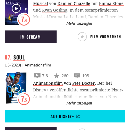
Musical
von
Damien Chazelle
mit
Emma Stone
und
Ryan Gosling
.
In dem oscarprämierten
Musical-Drama
La La Land
, Damien Chazelles
7
.4
drittem Spielfilm, versuchen Emma Stone und
Mehr anzeigen
Ryan Gosling als zwei aufstrebende Künstler
IM STREAM
FILM VORMERKEN
ihre Karrieren und ihre Beziehung
zueinander im harschen Showbusiness von
Los Angeles zu vereinen.
SOUL
US
(
2020
) |
Animationsfilm
7.6
260
108
Animationsfilm
von
Pete Docter
.
Der bei
Disney+ veröffentlichte oscarprämierte Pixar-
Animationsfilm
Soul
ist eine Reise von New
7
.5
York bis in kosmische Sphären und schickt
Mehr anzeigen
zwei Seelen auf die Suche nach dem Sinn des
AUF DISNEY+
Lebens.