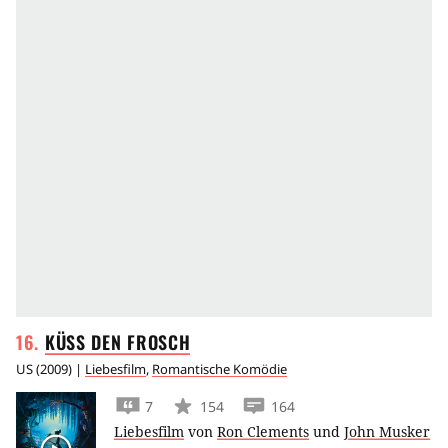
KÜSS DEN
FROSCH
US
(
2009
) |
Liebesfilm
,
Romantische Komödie
7
154
164
Liebesfilm
von
Ron Clements
und
John Musker