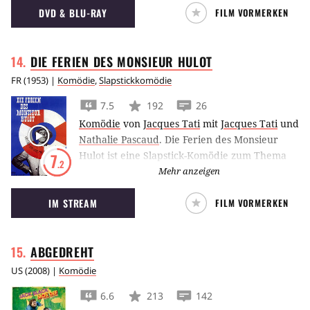
DVD & BLU-RAY
FILM VORMERKEN
Der Film über die True-Life Story des
liebenswerten Außenseiters, von Presse und
Publikum überschwänglich gefeiert, vereint
DIE FERIEN DES MONSIEUR
HULOT
alle Superlative des amerikanischen
Independent Kinos. "American Splendor"
FR
(
1953
) |
Komödie
,
Slapstickkomödie
taucht ein in Harvey Pekars exzentrisches
7.5
192
26
Universum und verfolgt mit beeindruckender
Komödie
von
Jacques Tati
mit
Jacques Tati
und
Originalität dessen Lebensweg vom
Nathalie Pascaud
.
Die Ferien des Monsieur
unscheinbaren Comic-Sammler zum
Hulot ist eine Slapstick-Komödie zum Thema
7
Herausgeber des titelgebenden
.2
Urlaub.
Mehr anzeigen
Kultmagazins...
IM STREAM
FILM VORMERKEN
ABGEDREHT
US
(
2008
) |
Komödie
6.6
213
142