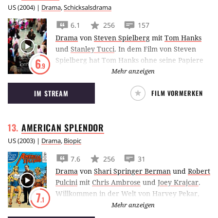
US
(
2004
) |
Drama
,
Schicksalsdrama
6.1
256
157
Drama
von
Steven Spielberg
mit
Tom Hanks
und
Stanley Tucci
.
In dem Film von Steven
Spielberg hat Tom Hanks ohne seine Papiere
6
.9
keine andere Wahl, als im Terminal zu
Mehr anzeigen
wohnen.
IM STREAM
FILM VORMERKEN
AMERICAN
SPLENDOR
US
(
2003
) |
Drama
,
Biopic
7.6
256
31
Drama
von
Shari Springer Berman
und
Robert
Pulcini
mit
Chris Ambrose
und
Joey Krajcar
.
Willkommen in der Welt von Harvey Pekar,
7
.1
dem kauzigen Erfinder eines der beliebtesten
Mehr anzeigen
US-Comics aller Zeiten: "American Splendor".