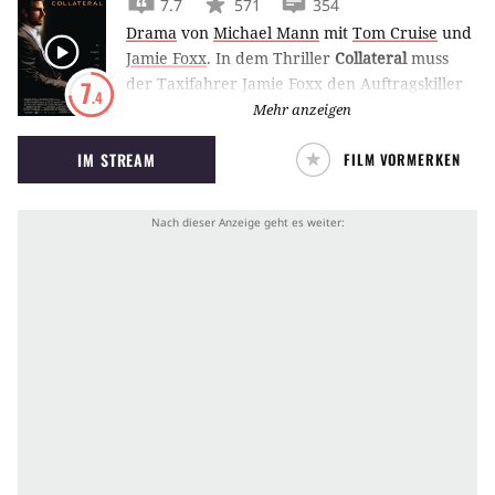
7.7
571
354
Drama
von
Michael Mann
mit
Tom Cruise
und
Jamie Foxx
.
In dem Thriller
Collateral
muss
der Taxifahrer Jamie Foxx den Auftragskiller
7
.4
Tom Cruise quer durch Los Angeles
Mehr anzeigen
kutschieren. Was tut man nicht alles für 600
IM STREAM
FILM VORMERKEN
Dollar?!