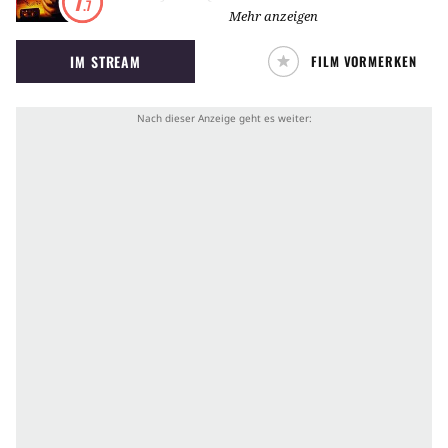
7
.7
From Dusk Till Dawn
nicht nur vor den Cops
Mehr anzeigen
flüchten, denn im Titty Twister geht es erst so
IM STREAM
FILM VORMERKEN
richtig rund.