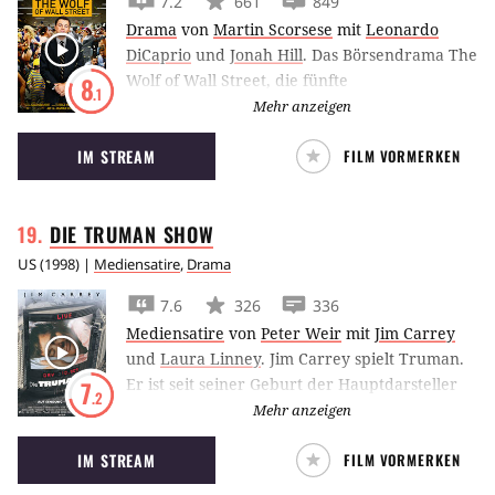
7.2
661
849
Drama
von
Martin Scorsese
mit
Leonardo
DiCaprio
und
Jonah Hill
.
Das Börsendrama The
Wolf of Wall Street, die fünfte
8
.1
Zusammenarbeit von Martin Scorsese und
Mehr anzeigen
Leonardo DiCaprio, erzählt vom Börsenmakler
IM STREAM
FILM VORMERKEN
Jordan Belfort, den Geldgier und Größenwahn
antreiben.
DIE TRUMAN
SHOW
US
(
1998
) |
Mediensatire
,
Drama
7.6
326
336
Mediensatire
von
Peter Weir
mit
Jim Carrey
und
Laura Linney
.
Jim Carrey spielt Truman.
Er ist seit seiner Geburt der Hauptdarsteller
7
.2
der titelgebenden Reality-Sendung Die
Mehr anzeigen
Truman Show, die realer nicht sein könnte.
IM STREAM
FILM VORMERKEN
Davon darf der Star aber nichts wissen.