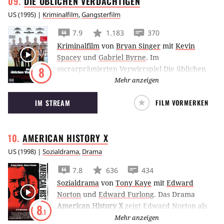
DIE ÜBLICHEN
VERDÄCHTIGEN
US
(
1995
) |
Kriminalfilm
,
Gangsterfilm
7.9
1.183
370
Kriminalfilm
von
Bryan Singer
mit
Kevin
Spacey
und
Gabriel Byrne
.
Im
oscrarprämierten Verwirrspiel Die üblichen
8
Verdächtigen wird eine Bande von Gangstern
Mehr anzeigen
vom legendären Keyser Soze zu einem Job
IM STREAM
FILM VORMERKEN
gezwungen. Bryan Singers Thriller beinhaltet
einen der bekanntesten Twists der
Filmgeschichte.
AMERICAN HISTORY
X
US
(
1998
) |
Sozialdrama
,
Drama
7.8
636
434
Sozialdrama
von
Tony Kaye
mit
Edward
Norton
und
Edward Furlong
.
Das Drama
American History X
zeigt Edward Norton als
8
.1
Neo-Nazi, der sich im Gefängnis zwar wandelt,
Mehr anzeigen