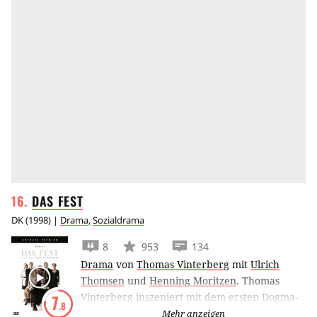
DAS
FEST
DK
(
1998
) |
Drama
,
Sozialdrama
8
953
134
Drama
von
Thomas Vinterberg
mit
Ulrich
Thomsen
und
Henning Moritzen
.
Thomas
Vinterberg inszeniert mit dem ersten Dogma-
7
.8
Film Das Fest eine Familienfeier, die als
Mehr anzeigen