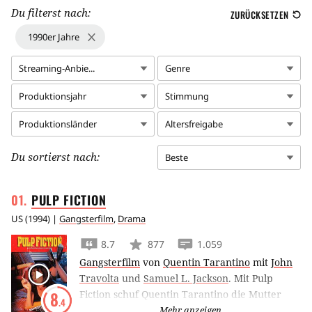
Du filterst nach:
ZURÜCKSETZEN
1990er Jahre
Streaming-Anbie...
Genre
Produktionsjahr
Stimmung
Produktionsländer
Altersfreigabe
Du sortierst nach:
Beste
PULP
FICTION
US
(
1994
) |
Gangsterfilm
,
Drama
8.7
877
1.059
Gangsterfilm
von
Quentin Tarantino
mit
John
Travolta
und
Samuel L. Jackson
.
Mit Pulp
Fiction schuf Quentin Tarantino die Mutter
8
.4
aller ‘Kultfilme’, in dem er philosophische
Mehr anzeigen