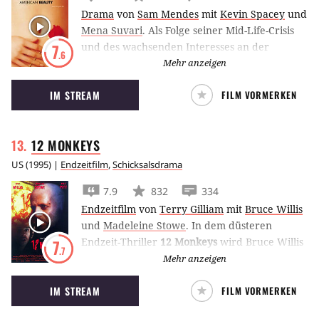
Drama
von
Sam Mendes
mit
Kevin Spacey
und
Mena Suvari
.
Als Folge seiner Mid-Life-Crisis
und des wachsenden Interesses an der
7
.6
Freundin seiner Tochter will Kevin Spacey in
Mehr anzeigen
American Beauty
sein Leben komplett
IM STREAM
FILM VORMERKEN
umkrempeln.
12
MONKEYS
US
(
1995
) |
Endzeitfilm
,
Schicksalsdrama
7.9
832
334
Endzeitfilm
von
Terry Gilliam
mit
Bruce Willis
und
Madeleine Stowe
.
In dem düsteren
Endzeit-Thriller
12 Monkeys
wird Bruce Willis
7
.7
von Terry Gilliam als Überlebender einer
Mehr anzeigen
Virusepidemie in die Vergangenheit geschickt,
IM STREAM
FILM VORMERKEN
um die Katastrophe zu verhindern.