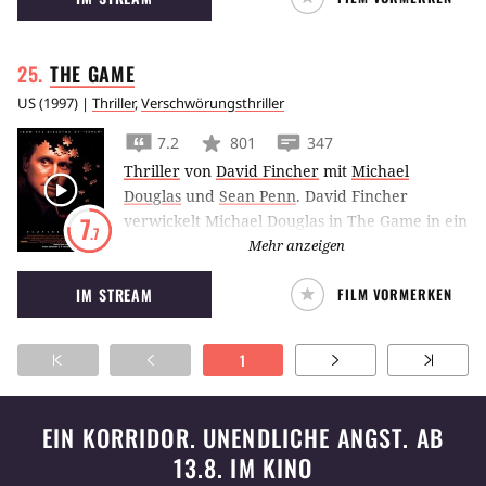
THE
GAME
US
(
1997
) |
Thriller
,
Verschwörungsthriller
7.2
801
347
Thriller
von
David Fincher
mit
Michael
Douglas
und
Sean Penn
.
David Fincher
verwickelt Michael Douglas in The Game in ein
7
.7
verwirrendes Psychospiel, aus dem es
Mehr anzeigen
scheinbar kein Entrinnen gibt.
IM STREAM
FILM VORMERKEN
1
EIN KORRIDOR. UNENDLICHE ANGST. AB
13.8. IM KINO