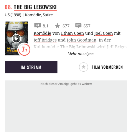
THE BIG
LEBOWSKI
US
(
1998
) |
Komödie
,
Satire
8.1
677
657
Komödie
von
Ethan Coen
und
Joel Coen
mit
Jeff Bridges
und
John Goodman
.
In der
Kultkomödie
The Big Lebowski
wird Jeff Briges
7
.7
zum Slacker ‘Dude’ Lebowski. Als er von
Mehr anzeigen
Gangstern mit dem gleichnamigen Millionär
IM STREAM
FILM VORMERKEN
verwechselt wird, nimmt das Chaos seinen
Lauf.