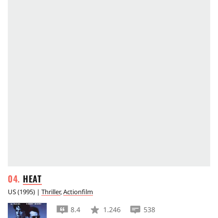
HEAT
US
(
1995
) |
Thriller
,
Actionfilm
8.4
1.246
538