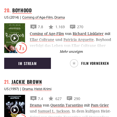
BOYHOOD
US
(
2014
) |
Coming of Age-Film
,
Drama
7.8
1.169
270
Coming of Age-Film
von
Richard Linklater
mit
Ellar Coltrane
und
Patricia Arquette
.
Boyhood
verfolgt das Leben von Ellar Coltrane über
7
.5
einen Zeitraum von zwölf Jahren, von seinem
Mehr anzeigen
sechsten Lebensjahr bis zum Ende seiner
IM STREAM
FILM VORMERKEN
Schulzeit.
JACKIE
BROWN
US
(
1997
) |
Drama
,
Heist-Krimi
7.4
627
290
Drama
von
Quentin Tarantino
mit
Pam Grier
und
Samuel L. Jackson
.
In dem kultigen Heist-