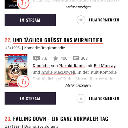
Krimi von Quentin Tarantino soll Stewardess
7
.5
Jackie Brown (Pam Grier) für einen
Mehr anzeigen
Waffenhändler (Samuel L. Jackson) Bargeld
IM STREAM
FILM VORMERKEN
schmuggeln – doch der einfache Plan ist
komplizierter als gedacht.
UND TÄGLICH GRÜSST DAS
MURMELTIER
US
(
1993
) |
Komödie
,
Tragikomödie
7.6
406
308
Komödie
von
Harold Ramis
mit
Bill Murray
und
Andie MacDowell
.
In der Kult-Komödie
Und täglich grüßt das Murmeltier reist der
7
.1
mürrische Moderator Bill Murray in ein
Mehr anzeigen
langweiliges Provinzkaff und wird dort in
IM STREAM
FILM VORMERKEN
einer Zeitschleife gefangen.
FALLING DOWN - EIN GANZ NORMALER
TAG
US
(
1993
) |
Drama
,
Sozialdrama