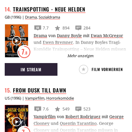
TRAINSPOTTING - NEUE
HELDEN
GB
(
1996
) |
Drama
,
Sozialdrama
7.7
894
284
Drama
von
Danny Boyle
mit
Ewan McGregor
und
Ewen Bremner
.
In Danny Boyles Tragi-
Komödie Trainspotting – Neue Helden müssen
7
.8
sich Ewan McGregor und seine Kumpels in der
Mehr anzeigen
Junkie-Szene von Edinburgh behaupten.
IM STREAM
FILM VORMERKEN
FROM DUSK TILL
DAWN
US
(
1996
) |
Vampirfilm
,
Horrorkomödie
7.6
549
523
Vampirfilm
von
Robert Rodriguez
mit
George
Clooney
und
Quentin Tarantino
.
George
Clooney und Quentin Tarantino müssen in