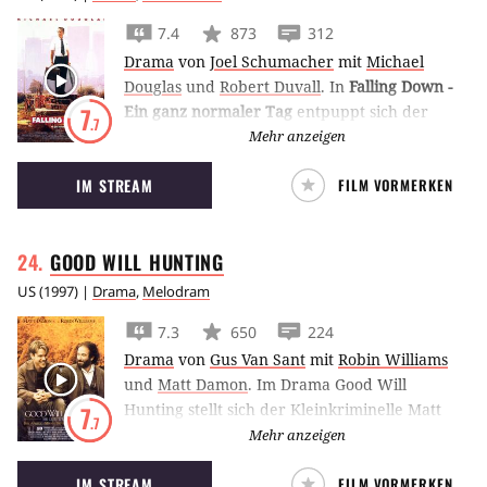
7.4
873
312
Drama
von
Joel Schumacher
mit
Michael
Douglas
und
Robert Duvall
.
In
Falling Down -
Ein ganz normaler Tag
entpuppt sich der
7
.7
Familienvater Michael Douglas als mordender
Mehr anzeigen
Psychopath.
IM STREAM
FILM VORMERKEN
GOOD WILL
HUNTING
US
(
1997
) |
Drama
,
Melodram
7.3
650
224
Drama
von
Gus Van Sant
mit
Robin Williams
und
Matt Damon
.
Im Drama Good Will
Hunting stellt sich der Kleinkriminelle Matt
7
.7
Damon als Mathematikgenie heraus.
Mehr anzeigen
Psychiater Robin Williams soll ihn auf den
IM STREAM
FILM VORMERKEN
rechten Pfad führen.