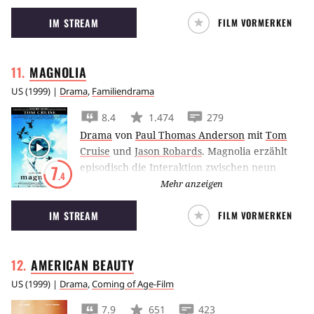
nun aber seinen kleinen Bruder abhalten
IM STREAM
FILM VORMERKEN
muss, seine Fehler zu wiederholen.
MAGNOLIA
US
(
1999
) |
Drama
,
Familiendrama
8.4
1.474
279
Drama
von
Paul Thomas Anderson
mit
Tom
Cruise
und
Jason Robards
.
Magnolia erzählt
episodisch die Interaktion zwischen neun
7
.4
Charakteren am Magnolia Boulevard.
Mehr anzeigen
IM STREAM
FILM VORMERKEN
AMERICAN
BEAUTY
US
(
1999
) |
Drama
,
Coming of Age-Film
7.9
651
423