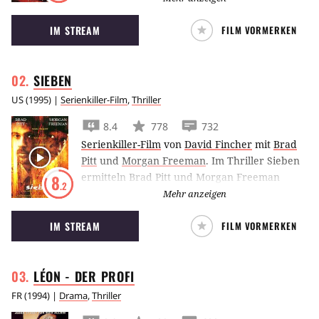
Profikiller, abgebrühte Boxer, perverse
IM STREAM
FILM VORMERKEN
Entführer und eine verführerische
Gangsterbraut in eine wahnwitzige Geschichte
schmiedete.
SIEBEN
US
(
1995
) |
Serienkiller-Film
,
Thriller
8.4
778
732
Serienkiller-Film
von
David Fincher
mit
Brad
Pitt
und
Morgan Freeman
.
Im Thriller Sieben
ermitteln Brad Pitt und Morgan Freeman
8
.2
gegen den Serienmörder Kevin Spacey, der
Mehr anzeigen
seine Opfer auf bestialische Weise für ihre
IM STREAM
FILM VORMERKEN
Vergehen gegen die Sieben Todsünden
bestraft.
LÉON - DER
PROFI
FR
(
1994
) |
Drama
,
Thriller