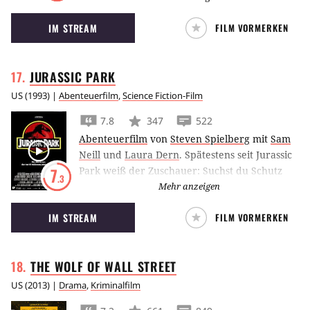
freudiges Ereignis beginnt, aber dann in
IM STREAM
FILM VORMERKEN
einem Alptraum endet.
JURASSIC
PARK
US
(
1993
) |
Abenteuerfilm
,
Science Fiction-Film
7.8
347
522
Abenteuerfilm
von
Steven Spielberg
mit
Sam
Neill
und
Laura Dern
.
Spätestens seit Jurassic
Park weiß der Zuschauer: Suchst du Schutz
7
.3
vor einem ausgewachsenen T-Rex, meide
Mehr anzeigen
unbedingt das Klo.
IM STREAM
FILM VORMERKEN
THE WOLF OF WALL
STREET
US
(
2013
) |
Drama
,
Kriminalfilm