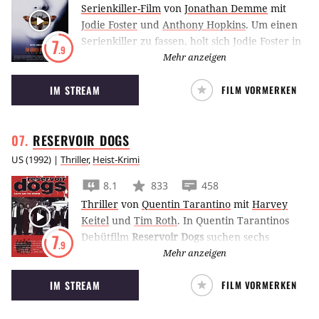
Serienkiller-Film
von
Jonathan Demme
mit
Jodie Foster
und
Anthony Hopkins
.
Um einen
Serienkiller zu fassen, holt sich Jodie Foster in
7
.9
Das Schweigen der Lämmer Hilfe vom
Mehr anzeigen
berüchtigten Hannibal Lecter.
IM STREAM
FILM VORMERKEN
RESERVOIR
DOGS
US
(
1992
) |
Thriller
,
Heist-Krimi
8.1
833
458
Thriller
von
Quentin Tarantino
mit
Harvey
Keitel
und
Tim Roth
.
In Quentin Tarantinos
Debütfilm
Reservoir Dogs
suchen sechs
7
.9
Gangster nach einem verpatzten Überfall den
Mehr anzeigen
Verräter in den eigenen Reihen.
IM STREAM
FILM VORMERKEN