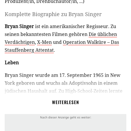
Produzent/in
,
Drehbuchautor/in
, ...)
Komplette Biographie zu
Bryan Singer
Bryan Singer
ist ein amerikanischer Regisseur. Zu
seinen bekanntesten Filmen gehören
Die üblichen
Verdächtigen
,
X-Men
und
Operation Walküre – Das
Stauffenberg Attentat
.
Leben
Bryan Singer wurde am 17. September 1965 in New
York geboren und wuchs als Adoptivsohn in einem
jüdischen Haushalt auf. Zu High-School-Zeiten lernte
er den zukünftigen Schauspieler
Ethan Hawke
WEITERLESEN
kennen, mit dem er bis heute ein freundschaftliches
Verhältnis pflegt, wie auch
Christopher McQuarrie
,
der heute ein gefragter Drehbuchautor ist, und an
den Büchern zu fast allen Bryan Singer-Filmen