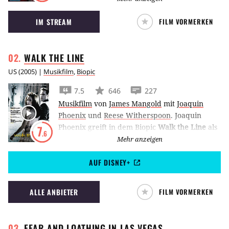
Frost vor der Playstation sitzen und von
IM STREAM
FILM VORMERKEN
alledem erst viel zu spät etwas mitbekommen.
WALK THE
LINE
US
(
2005
) |
Musikfilm
,
Biopic
7.5
646
227
Musikfilm
von
James Mangold
mit
Joaquin
Phoenix
und
Reese Witherspoon
.
Joaquin
Phoenix greift in dem Biopic
Walk the Line
als
7
.6
Country- und Folklegende Johnny Cash zu
Mehr anzeigen
Mikro und Gitarre.
AUF DISNEY+
ALLE ANBIETER
FILM VORMERKEN
FEAR AND LOATHING IN LAS
VEGAS