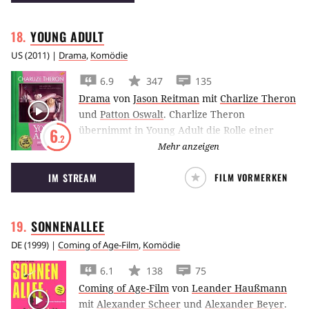
Chance, sein kaputtes Leben wieder unter
Kontrolle zu bekommen?
YOUNG
ADULT
US
(
2011
) |
Drama
,
Komödie
6.9
347
135
Drama
von
Jason Reitman
mit
Charlize Theron
und
Patton Oswalt
.
Charlize Theron
übernimmt in Young Adult die Rolle einer
6
.2
schlecht gelaunten Autorin, die Probleme
Mehr anzeigen
damit, hat Probleme zu haben.
IM STREAM
FILM VORMERKEN
SONNENALLEE
DE
(
1999
) |
Coming of Age-Film
,
Komödie
6.1
138
75
Coming of Age-Film
von
Leander Haußmann
mit
Alexander Scheer
und
Alexander Beyer
.