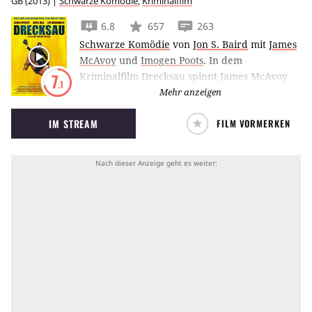
GB
(
2013
) |
Schwarze Komödie
,
Kriminalfilm
6.8
657
263
Schwarze Komödie
von
Jon S. Baird
mit
James
McAvoy
und
Imogen Poots
.
In dem
Kriminalfilm Drecksau spinnt James McAvoy
7
.1
als Detective Bruce Robertson ein Netz von
Mehr anzeigen
Intrigen und verliert dabei die Kontrolle über
IM STREAM
FILM VORMERKEN
sich, sein Leben und seinen Verstand.