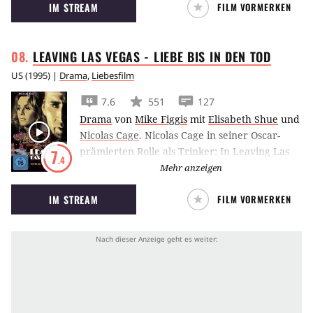
IM STREAM
FILM VORMERKEN
LEAVING LAS VEGAS - LIEBE BIS IN DEN
TOD
US
(
1995
) |
Drama
,
Liebesfilm
7.6
551
127
Drama
von
Mike Figgis
mit
Elisabeth Shue
und
Nicolas Cage
.
Nicolas Cage in seiner Oscar-
prämierten Rolle als Trinker: In Leaving Las
7
.4
Vegas reist er in die Glamour-Stadt, um sich zu
Mehr anzeigen
Tode zu saufen, und lernt dort die
IM STREAM
FILM VORMERKEN
Prostituierte Elisabeth Shue kennen.