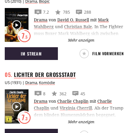
US
(
2010
) |
Drama
,
Biopic
7.2
785
288
Drama
von
David O. Russell
mit
Mark
Wahlberg
und
Christian Bale
.
In The Fighter
muss Boxer Mark Wahlberg sich zwischen
7
.5
seiner White Trash Familie um Junkie-Bruder
Mehr anzeigen
Christian Bale und seiner Karriere
IM STREAM
FILM VORMERKEN
entscheiden.
LICHTER DER
GROSSSTADT
US
(
1931
) |
Drama
,
Komödie
8
362
45
Drama
von
Charlie Chaplin
mit
Charlie
Chaplin
und
Virginia Cherrill
.
Als der Tramp
dem blinden Blumenmädchen begegnet,
7
.3
verliebt er sich augenblicklich in die junge
Mehr anzeigen
Frau. Um das nötige Geld für eine