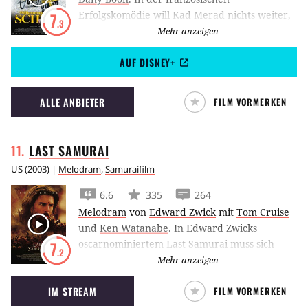
Erfolgskomödie will Kad Merad nichts weiter,
7
.3
als in den sonnigen Süden versetzt zu werden.
Mehr anzeigen
Leider landet er stattdessen bei den
AUF DISNEY+
gewöhnungsbedürftigen Sch’tis.
ALLE ANBIETER
FILM VORMERKEN
LAST
SAMURAI
US
(
2003
) |
Melodram
,
Samuraifilm
6.6
335
264
Melodram
von
Edward Zwick
mit
Tom Cruise
und
Ken Watanabe
.
In Edward Zwicks
oscarnominiertem Last Samurai muss sich
7
.2
Tom Cruise mit der japanischen Samurai-
Mehr anzeigen
Kultur auseinandersetzen und sich
IM STREAM
FILM VORMERKEN
entscheiden, auf wessen Seite er fortan
kämpfen will.