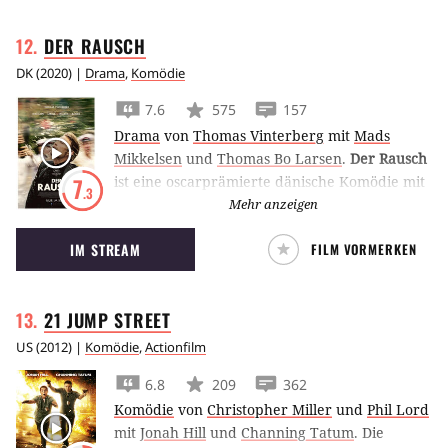
DER
RAUSCH
DK
(
2020
) |
Drama
,
Komödie
7.6
575
157
Drama
von
Thomas Vinterberg
mit
Mads
Mikkelsen
und
Thomas Bo Larsen
.
Der Rausch
ist eine oscarprämierte dänische Komödie mit
7
.3
Mads Mikkelsen, in der vier Lehrer ein
Mehr anzeigen
Experiment starten, bei dem sie ihren
IM STREAM
FILM VORMERKEN
Alkoholpegel auf einem konstanten Level
halten, um der Welt offener zu begegnen.
21 JUMP
STREET
US
(
2012
) |
Komödie
,
Actionfilm
6.8
209
362
Komödie
von
Christopher Miller
und
Phil Lord
mit
Jonah Hill
und
Channing Tatum
.
Die