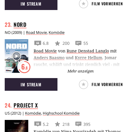
IM STREAM
FILM VORMERKEN
würde und sich noch dazu verliebt.
NORD
NO
(
2009
) |
Road Movie
,
Komödie
6.8
200
55
Road Movie
von
Rune Denstad Langlo
mit
Anders Baasmo
und
Kyrre Hellum
.
Jomar
raucht, schläft und trinkt ziemlich viel - mit
6
.8
Vorliebe hochprozentigen Alkohol. Seit ein
Mehr anzeigen
Unfall seine Sportkarriere beendet hat, gibt er
IM STREAM
FILM VORMERKEN
sich als Liftwärter in der verschneiten Einöde
Norwegens seinem Selbstmitleid hin. Als
Jomar erfährt, dass er einen vierjährigen Sohn
PROJECT
X
hoch im Norden haben soll, begibt er sich mit
seinem Schneemobil und einem Fünf- Liter-
US
(
2012
) |
Komödie
,
Highschool Komödie
Kanister Alkohol als einzigem Proviant auf
5.2
218
395
eine ebenso kuriose wie poetische Reise.
Komödie
von
Nima Nourizadeh
mit
Thomas