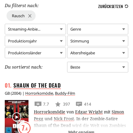
Du filterst nach:
ZURÜCKSETZEN
Rausch
Streaming-Anbie...
Genre
Produktionsjahr
Stimmung
Produktionsländer
Altersfreigabe
Du sortierst nach:
Beste
SHAUN OF THE
DEAD
GB
(
2004
) |
Horrorkomödie
,
Buddy-Film
7.7
397
414
Horrorkomödie
von
Edgar Wright
mit
Simon
Pegg
und
Nick Frost
.
In der Zombie-Satire
Shaun of the Dead
wird die Welt von Zombies
7
.4
überrannt, während Simon Pegg und Nick
Mehr anzeigen