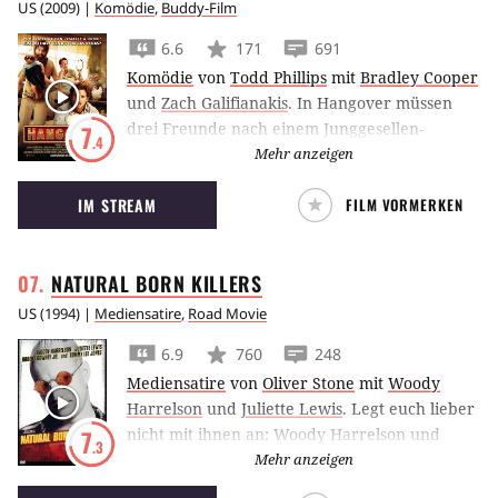
US
(
2009
) |
Komödie
,
Buddy-Film
6.6
171
691
Komödie
von
Todd Phillips
mit
Bradley Cooper
und
Zach Galifianakis
.
In Hangover müssen
drei Freunde nach einem Junggesellen-
7
.4
Abschied in Las Vegas schnellstmöglich die
Mehr anzeigen
Ereignisse des Abends rekonstruieren, um den
IM STREAM
FILM VORMERKEN
verschwundenen Bräutigam zu finden.
NATURAL BORN
KILLERS
US
(
1994
) |
Mediensatire
,
Road Movie
6.9
760
248
Mediensatire
von
Oliver Stone
mit
Woody
Harrelson
und
Juliette Lewis
.
Legt euch lieber
nicht mit ihnen an: Woody Harrelson und
7
.3
Juliette Lewis sind die Natural Born Killers.
Mehr anzeigen