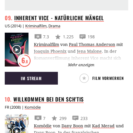
INHERENT VICE - NATÜRLICHE
MÄNGEL
US
(
2014
) |
Kriminalfilm
,
Drama
7.3
1.225
198
Kriminalfilm
von
Paul Thomas Anderson
mit
Joaquin Phoenix
und
Jena Malone
.
In der
Romanverfilmung Inherent Vice macht sich
6
.8
Joaquin Phoenix als kiffender Privatdetektiv
Mehr anzeigen
Doc Sportello auf die Suche nach Eric Roberts.
IM STREAM
FILM VORMERKEN
WILLKOMMEN BEI DEN
SCH'TIS
FR
(
2008
) |
Komödie
7
299
233
Komödie
von
Dany Boon
mit
Kad Merad
und
Dany Boon
.
In der französischen