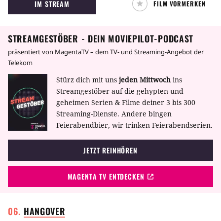
IM STREAM
FILM VORMERKEN
Augenoperation aufzubringen, verdingt sich
der Tramp als Preisboxer - jedoch erfolglos.
Schließlich lernt er einen Millionär kennen,
STREAMGESTÖBER - DEIN MOVIEPILOT-PODCAST
der dem Tramp aber nur im betrunkenen
Zustand wohl gesonnen ist.
präsentiert von MagentaTV – dem TV- und Streaming-Angebot der
Telekom
Stürz dich mit uns
jeden Mittwoch
ins
Streamgestöber auf die gehypten und
geheimen Serien & Filme deiner 3 bis 300
Streaming-Dienste. Andere bingen
Feierabendbier, wir trinken Feierabendserien.
JETZT REINHÖREN
MAGENTA TV ENTDECKEN
HANGOVER