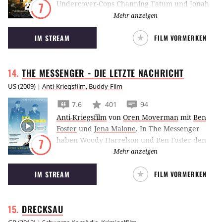
Undercover-Cops Channing Tatum und Jonah
7
Hill müssen in 21 Jump Street als Schüler
Mehr anzeigen
getarnt an einer Highschool ermitteln.
IM STREAM
FILM VORMERKEN
THE MESSENGER - DIE LETZTE
NACHRICHT
US
(
2009
) |
Anti-Kriegsfilm
,
Buddy-Film
7.6
401
94
Anti-Kriegsfilm
von
Oren Moverman
mit
Ben
Foster
und
Jena Malone
.
In The Messenger
haben Woody Harrelson und Ben Foster den
7
schlimmsten Job der US-Armee: Sie
Mehr anzeigen
überbringen die Botschaften über gefallene
IM STREAM
FILM VORMERKEN
Soldaten an die Familien.
DRECKSAU