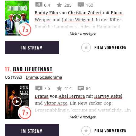
6.4
285
160
Buddy-Film
von
Christian Zübert
mit
Elmar
Wepper
und
Julian Weigend
.
In der Kiffer-
Komödie Lammbock - Alles in Handarbeit
7
.3
bringen Moritz Bleibtreu und Lukas
Mehr anzeigen
Gregorowicz mit ihrem Lieferdienst nicht nur
IM STREAM
FILM VORMERKEN
Pizza, sondern auch Cannabis an die Kunden.
BAD
LIEUTENANT
US
(
1992
) |
Drama
,
Sozialdrama
7.5
414
84
Drama
von
Abel Ferrara
mit
Harvey Keitel
und
Victor Argo
.
Ein New Yorker Cop:
Drogenabhängig, korrupt und wettsüchtig. Ein
7
.2
Wrack. Als eine Nonne von zwei Jungen
Mehr anzeigen
vergewaltigt wird, werden von der Mafia
IM STREAM
FILM VORMERKEN
50.000 Dollar Belohnung ausgesetzt. Die letzte