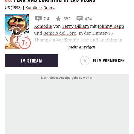
US
(
1998
) |
Komödie
,
Drama
7.4
682
424
Komödie
von
Terry Gilliam
mit
Johnny Depp
und
Benicio del Toro
.
In der Hunter-S.-
Thompson-Verfilmung Fear and Loathing in
7
.6
Las Vegas begeben sich Johnny Depp und
Mehr anzeigen
Benicio del Toro auf einen drogenlastigen
IM STREAM
FILM VORMERKEN
Psychotrip nach Las Vegas.