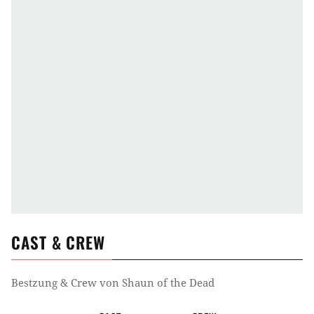
Ab 16
Genre
Horrorkomödie
Buddy-Film
Zombiefilm
Komödie
Schwarze Komödie
Zeit
2000er Jahre
Ort
London
CAST & CREW
Zielgruppe
Bestzung & Crew von
Shaun of the Dead
Über 18 (Gewalt)