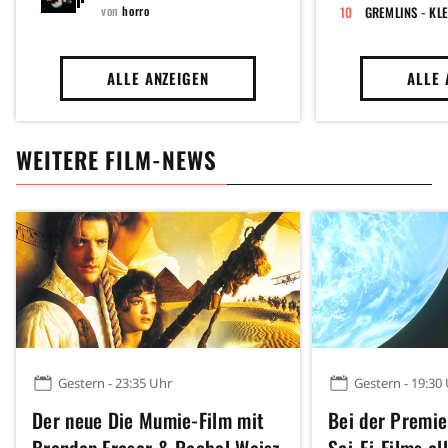
2000 BIS 2015
von
horro
GREMLINS - KL
ALLE ANZEIGEN
ALLE 
WEITERE FILM-NEWS
Gestern - 23:35 Uhr
Gestern - 19:30
Der neue Die Mumie-Film mit
Bei der Premie