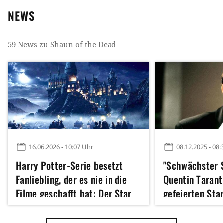
NEWS
59
News zu
Shaun of the Dead
16.06.2026 - 10:07 Uhr
08.12.2025 - 08:
Harry Potter-Serie besetzt
"Schwächster S
Fanliebling, der es nie in die
Quentin Tarant
Filme geschafft hat: Der Star
gefeierten Star
war schon in John Wick und
weil er ein Me
dem MCU zu sehen
zerstört hat