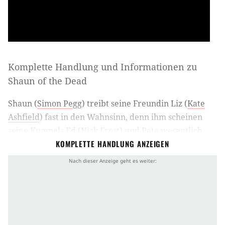
Komplette Handlung und Informationen zu
Shaun of the Dead
Shaun (
Simon Pegg
) treibt seine Freundin Liz (
Kate
Ashfield
) fast in den Wahnsinn, denn ihm scheinen
seine Kumpels Ed (
Nick Frost
) und Pete wesentlich
KOMPLETTE HANDLUNG ANZEIGEN
wichtiger zu sein, als das Mädchen, das er liebt.
Jeden Tag in den selben öden Job, jeden Tag in den
selben Pub mit den selben Leuten. Shaun scheint
vom Leben außerhalb seines Alltags kaum etwas
mitzubekommen. So verschläft er auch beinahe die
Zombieapokalypse. Erst sein geliebter Pub von