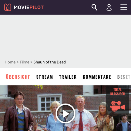
Home
Filme
Shaun of the Dead
ÜBERSICHT
STREAM
TRAILER
KOMMENTARE
BESET
TOTAL
KLASSISCH