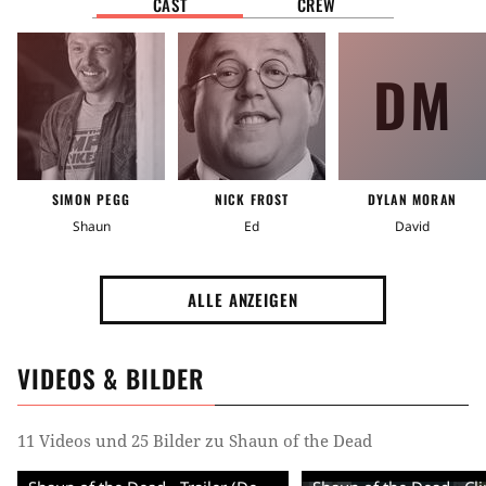
CAST
CREW
Stimmung
Witzig
Gruselig
Gutgelaunt
Aufregend
DM
Tag
Kultfilm
SIMON PEGG
NICK FROST
DYLAN MORAN
Handlung
Shaun
Ed
David
Antiheld
Zaun
Mitbewohner
Videospiel
ALLE ANZEIGEN
Armut
Unterhaltungsmusik
Stiefvater
Gehirn
Haare
Anatomie
VIDEOS & BILDER
Täuschungsmanöver
Munition
Verhinderung
11 Videos und 25 Bilder zu Shaun of the Dead
Schusswaffe
Ungewöhnlicher Held
Saufgelage