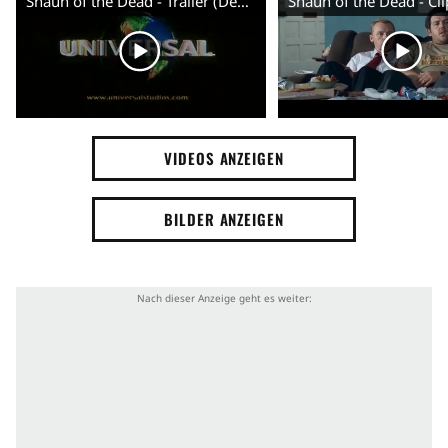
Shaun of the Dead - Trailer (Deutsch)
Kneipe
Vater-Sohn-Beziehung
Flucht
Liebe
Brutalität
Freundschaft
Überlebender
Zombie
Mutter-Sohn-Beziehung
Erwachsen
VIDEOS ANZEIGEN
Militär
Auto
Eifersucht
Ex-Freundin
BILDER ANZEIGEN
Beste Freunde
Affe
Gewehr
Bier
Rausch
Trennung