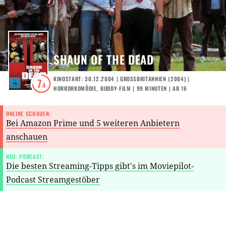
SHAUN OF THE DEAD
KINOSTART: 30.12.2004
|
GROSSBRITANNIEN
(
2004
) |
7
.4
HORRORKOMÖDIE
,
BUDDY-FILM
| 99 MINUTEN
|
AB 16
ONLINE SCHAUEN:
Bei Amazon Prime und 5 weiteren Anbietern
anschauen
NEU: PODCAST:
Die besten Streaming-Tipps gibt's im Moviepilot-
Podcast Streamgestöber