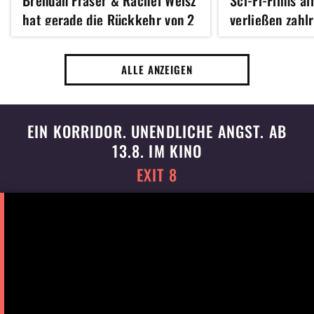
Brendan Fraser & Rachel Weisz
Sci-Fi-Films al
hat gerade die Rückkehr von 2
verließen zahl
weiteren legendären Figuren
Kino – sogar e
der Reihe angekündigt
Star haute gen
ALLE ANZEIGEN
EIN KORRIDOR. UNENDLICHE ANGST. AB
13.8. IM KINO
EXIT 8