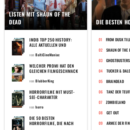
LISTEN MIT SHAUN OF THE
DEAD
DIE BESTEN 
IMDB TOP 250 HISTORY:
FROM DUSK TIL
ALLE AKTUELLEN UND
EHEMALIGEN FILME DER
SHAUN OF THE 
POPULÄREN TOPLISTE DER
von
BaltiCineManiac
WELTWEIT GRÖSSTEN F
GHOSTBUSTERS 
ILMDATENBANK
WELCHER PROMI HAT DEN
GLEICHEN FILMGESCHMACK
TUCKER & DALE
WIE DU?
von
BlubberKing
BRAINDEAD
HORRORFILME MIT MUST-
TANZ DER TEUF
SEE-CHARAKTER
ZOMBIELAND
von
horro
GET OUT
DIE 50 BESTEN
HORRORFILME, DIE NACH
ARMEE DER FIN
2000 ENTSTANDEN SIND -