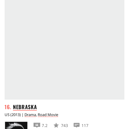
NEBRASKA
US
(
2013
) |
Drama
,
Road Movie
7.2
743
117