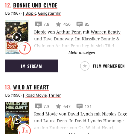
BONNIE UND
CLYDE
US
(
1967
) |
Biopic
,
Gangsterfilm
7.8
456
85
Biopic
von
Arthur Penn
mit
Warren Beatty
und
Faye Dunaway
.
Im Klassiker Bonnie &
Clyde von Arthur Penn begibt sich Titel
7
gebendes Gaunerpärchen auf eine blutige
Mehr anzeigen
Tour durch mehrere Staaten treu dem Motto:
IM STREAM
FILM VORMERKEN
Live fast, die young.
WILD AT
HEART
US
(
1990
) |
Road Movie
,
Thriller
7.3
647
131
Road Movie
von
David Lynch
mit
Nicolas Cage
und
Laura Dern
.
In David Lynchs Hommage
an den Zauberer von Oz, Wild at Heart,
7
.4