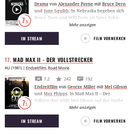
Drama
von
Alexander Payne
mit
Bruce Dern
und
June Squibb
.
In Nebraska begeben sich
Bruce Dern und Will Forte als Vater-Sohn-
7
.5
Gespann von Montana nach Nebraska, um
Mehr anzeigen
einen Millionengewinn in Empfang zu
IM STREAM
FILM VORMERKEN
nehmen. Alexander Paynes Drama stand 2013
im Wettbewerb um die Goldene Palme von
Cannes.
MAD MAX II - DER
VOLLSTRECKER
AU
(
1981
) |
Endzeitfilm
,
Road Movie
7.2
242
192
Endzeitfilm
von
George Miller
mit
Mel Gibson
und
Max Phipps
.
In Mad Max II – Der
Vollstrecker stößt Mel Gibson auf der Suche
7
.1
nach Treibstoff auf eine Gruppe
Mehr anzeigen
Überlebender, die eine Raffinerie verteidigen.
IM STREAM
FILM VORMERKEN
Doch auf ihre Vorräte haben es auch die
Gangs abgesehen.