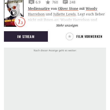
6.9
760
248
Mediensatire
von
Oliver Stone
mit
Woody
Harrelson
und
Juliette Lewis
.
Legt euch lieber
nicht mit ihnen an: Woody Harrelson und
7
.3
Juliette Lewis sind die Natural Born Killers.
Mehr anzeigen
IM STREAM
FILM VORMERKEN