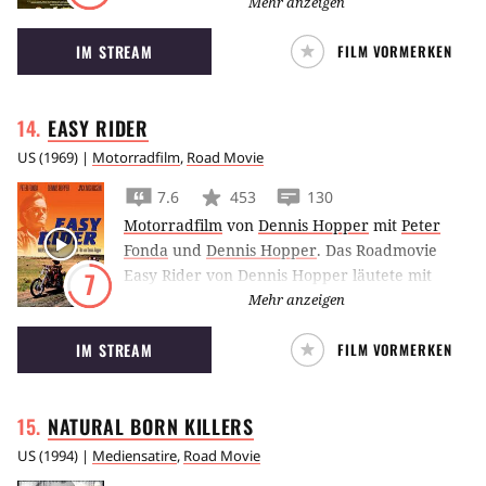
fliehen Nicolas Cage und Laura Dern vor der
Mehr anzeigen
wahnsinnigen Schwiegermutter Diane Ladd
IM STREAM
FILM VORMERKEN
und ihren Killern.
EASY
RIDER
US
(
1969
) |
Motorradfilm
,
Road Movie
7.6
453
130
Motorradfilm
von
Dennis Hopper
mit
Peter
Fonda
und
Dennis Hopper
.
Das Roadmovie
Easy Rider von Dennis Hopper läutete mit
7
Bikerromantik und Drogenkonsum das
Mehr anzeigen
Zeitalter des New Hollywood ein.
IM STREAM
FILM VORMERKEN
NATURAL BORN
KILLERS
US
(
1994
) |
Mediensatire
,
Road Movie