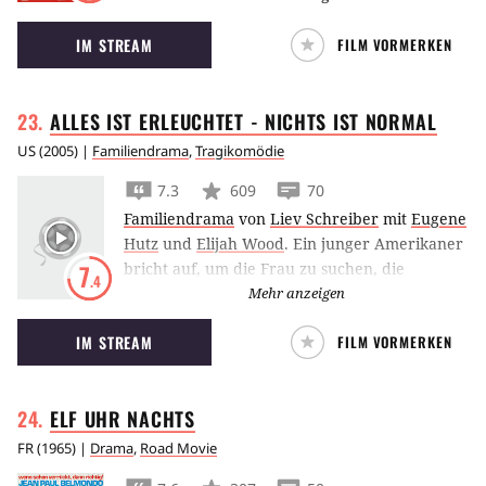
abenteuerlichen Roadtrip.
IM STREAM
FILM VORMERKEN
ALLES IST ERLEUCHTET - NICHTS IST
NORMAL
US
(
2005
) |
Familiendrama
,
Tragikomödie
7.3
609
70
Familiendrama
von
Liev Schreiber
mit
Eugene
Hutz
und
Elijah Wood
.
Ein junger Amerikaner
bricht auf, um die Frau zu suchen, die
7
.4
während des Zweiten Weltkriegs seinem
Mehr anzeigen
jüdischen Großvater in der Ukraine das Leben
IM STREAM
FILM VORMERKEN
gerettet hat. Zunächst scheint es nur darum zu
gehen, unter absolut bizarren Umständen die
Fragmente einer Familiengeschichte
ELF UHR
NACHTS
zusammenzusetzen - doch schon bald gewinnt
die Reise durch eine Reihe bewegender
FR
(
1965
) |
Drama
,
Road Movie
Offenbarungen überraschend an Bedeutung: