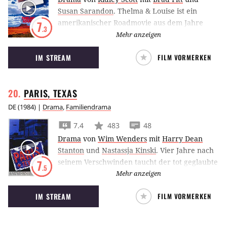
Susan Sarandon
.
Thelma & Louise ist ein
amerikanischer Roadmovie aus dem Jahre
7
.3
1991 über Emanzipation, Unterdrückung und
Mehr anzeigen
Frauenfreundschaft. Aus einer spontanen
IM STREAM
FILM VORMERKEN
Wochenendfahrt wird ein Abenteuer, in dem
sich die beiden engen Freundinnen mit der
unterdrückenden und sexistischen
PARIS,
TEXAS
Männerwelt anlegen.
DE
(
1984
) |
Drama
,
Familiendrama
7.4
483
48
Drama
von
Wim Wenders
mit
Harry Dean
Stanton
und
Nastassja Kinski
.
Vier Jahre nach
seinem Verschwinden taucht der tot geglaubte
7
.5
Travis in einer Steinwüste nahe der
Mehr anzeigen
mexikanischen Grenze auf. Ein Arzt
IM STREAM
FILM VORMERKEN
benachrichtigt seinen Bruder Walt, der den
erinnerungslosen Mann in seinem noblen
Haus in L.A. aufnimmt. Bei Walt trifft Travis