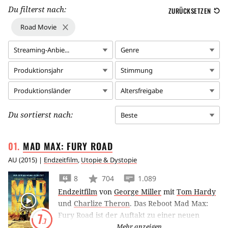
Du filterst nach:
ZURÜCKSETZEN
Road Movie
Streaming-Anbie...
Genre
Produktionsjahr
Stimmung
Produktionsländer
Altersfreigabe
Du sortierst nach:
Beste
MAD MAX: FURY
ROAD
AU
(
2015
) |
Endzeitfilm
,
Utopie & Dystopie
8
704
1.089
Endzeitfilm
von
George Miller
mit
Tom Hardy
und
Charlize Theron
.
Das Reboot Mad Max:
Fury Road ist der Auftakt zu einer neuen
7
.7
Trilogie um den postapokalyptischen Outlaw,
Mehr anzeigen