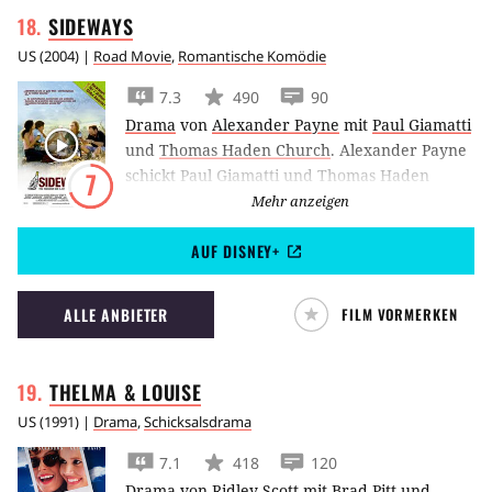
SIDEWAYS
US
(
2004
) |
Road Movie
,
Romantische Komödie
7.3
490
90
Drama
von
Alexander Payne
mit
Paul Giamatti
und
Thomas Haden Church
.
Alexander Payne
schickt Paul Giamatti und Thomas Haden
7
Church für Sideways nicht in die Wüste,
Mehr anzeigen
sondern in das Weinanbaugebiet von Santa
AUF DISNEY+
Inez Valley auf eine ungewöhnliche
Junggesellen-Verabschiedung.
ALLE ANBIETER
FILM VORMERKEN
THELMA &
LOUISE
US
(
1991
) |
Drama
,
Schicksalsdrama
7.1
418
120
Drama
von
Ridley Scott
mit
Brad Pitt
und