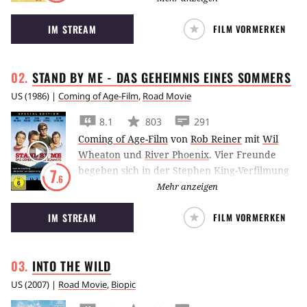
der diesmal von Tom Hardy gespielt wird.
IM STREAM
FILM VORMERKEN
STAND BY ME - DAS GEHEIMNIS EINES
SOMMERS
US
(
1986
) |
Coming of Age-Film
,
Road Movie
8.1
803
291
Coming of Age-Film
von
Rob Reiner
mit
Wil
Wheaton
und
River Phoenix
.
Vier Freunde
begeben sich in der Stephen King-Verfilmung
7
.6
Stand by Me auf die Suche nach einer Leiche.
Mehr anzeigen
Das Coming-Of-Age Abenteuer mit River
IM STREAM
FILM VORMERKEN
Phoenix und Corey Feldman zählt als
Genreklassiker.
INTO THE
WILD
US
(
2007
) |
Road Movie
,
Biopic