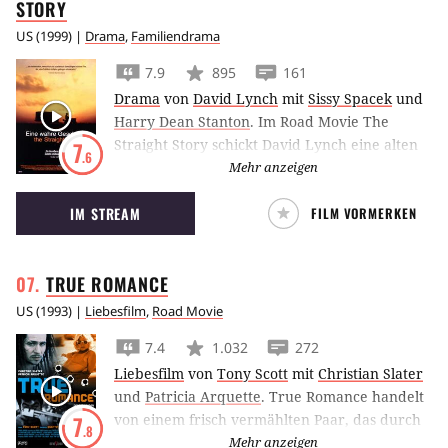
STORY
US
(
1999
) |
Drama
,
Familiendrama
7.9
895
161
Drama
von
David Lynch
mit
Sissy Spacek
und
Harry Dean Stanton
.
Im Road Movie The
Straight Story schickt David Lynch eine alten
7
.6
Mann auf seinem Rasenmäher auf eine
Mehr anzeigen
berührende Reise quer durch den Mittleren
IM STREAM
FILM VORMERKEN
Westen der USA.
TRUE
ROMANCE
US
(
1993
) |
Liebesfilm
,
Road Movie
7.4
1.032
272
Liebesfilm
von
Tony Scott
mit
Christian Slater
und
Patricia Arquette
.
True Romance handelt
von einem frisch vermählten Paar, das durch
7
.8
eine Aneinanderreihung von blöden Zufällen
Mehr anzeigen