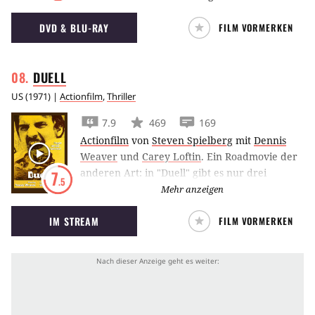
von der Polizei und der Mafia gejagt wird.
DVD & BLU-RAY
FILM VORMERKEN
DUELL
US
(
1971
) |
Actionfilm
,
Thriller
7.9
469
169
Actionfilm
von
Steven Spielberg
mit
Dennis
Weaver
und
Carey Loftin
.
Ein Roadmovie der
anderen Art: in "Duell" gibt es nur drei
7
.5
Hauptdarsteller: Ein Fahrer eines PKW, eben
Mehr anzeigen
diesen PKW und einen alten Truck. Es
IM STREAM
FILM VORMERKEN
erscheinen zwar noch einige andere
Schauspieler vor der Kamera, aber höchstens
für eine Minute. Den Fahrer des Trucks
bekommt man während des ganzen Filmes
nicht ein einziges Mal vor die Augen, man
weiß lediglich, daß er braune Stiefel und ein