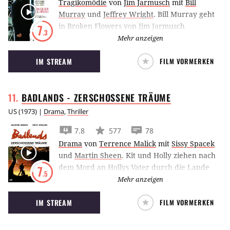
Tragikomödie
von
Jim Jarmusch
mit
Bill
Murray
und
Jeffrey Wright
.
Bill Murray geht
in Broken Flowers von Jim Jarmusch
7
.3
vergangenen Liebschaften auf den Grund und
Mehr anzeigen
sucht verzweifelt die Mutter seines Sohnes.
IM STREAM
FILM VORMERKEN
BADLANDS - ZERSCHOSSENE
TRÄUME
US
(
1973
) |
Drama
,
Thriller
7.8
577
78
Drama
von
Terrence Malick
mit
Sissy Spacek
und
Martin Sheen
.
Kit und Holly ziehen nach
dem Mord an Hollys Vater durch die Lande
7
.5
und werden zu modernen Outlaws
Mehr anzeigen
IM STREAM
FILM VORMERKEN