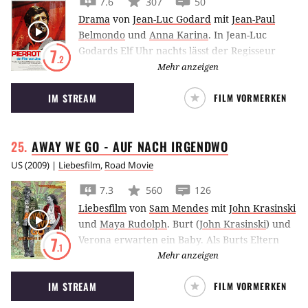
7.6
307
50
Wie wichtig ist es, die Erinnerung zu
Drama
von
Jean-Luc Godard
mit
Jean-Paul
bewahren? Wie gefährlich können
Belmondo
und
Anna Karina
.
In Jean-Luc
Geheimnisse sein? Wie geht man heute mit
Godards Elf Uhr nachts lässt der Regisseur
7
dem Holocaust um? Was bedeutet
.2
Jean-Paul Belmondo und seine Muse Anna
Mehr anzeigen
Freundschaft? Und was Liebe?
Karina miteinander durchbrechen
IM STREAM
FILM VORMERKEN
AWAY WE GO - AUF NACH
IRGENDWO
US
(
2009
) |
Liebesfilm
,
Road Movie
7.3
560
126
Liebesfilm
von
Sam Mendes
mit
John Krasinski
und
Maya Rudolph
.
Burt (
John Krasinski
) und
Verona erwarten ein Baby. Als Burts Eltern
7
.1
ihnen verkünden, dass sie nach Belgien
Mehr anzeigen
umziehen werden, fühlt sich das Paar
IM STREAM
FILM VORMERKEN
entwurzelt und begibt sich auf eine Reise quer
durch die USA, um den Platz zu finden, an