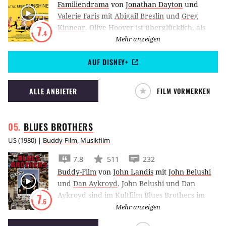
Familiendrama
von
Jonathan Dayton
und
Valerie Faris
mit
Abigail Breslin
und
Greg
Kinnear
.
Olive Hoover ist überglücklich, als
7
.4
ihre unkonventionelle Familie mit ihr zum
Mehr anzeigen
Little Miss Sunshine-Schönheitswettbewerb
AUF DISNEY+
fährt. Nicht nur für das kleine Mädchen ist
dies der Beginn eines großen Abenteuers.
ALLE ANBIETER
FILM VORMERKEN
BLUES
BROTHERS
US
(
1980
) |
Buddy-Film
,
Musikfilm
7.8
511
232
Buddy-Film
von
John Landis
mit
John Belushi
und
Dan Aykroyd
.
John Belushi und Dan
Aykroyd sind im Kultfilm Blues Brothers im
7
.6
Auftrag des Herrn unterwegs.
Mehr anzeigen