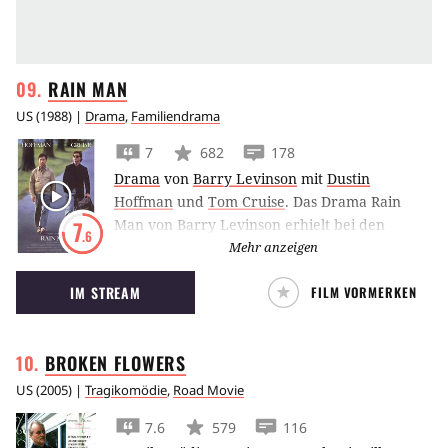
RAIN
MAN
US
(
1988
) |
Drama
,
Familiendrama
7
682
178
Drama
von
Barry Levinson
mit
Dustin
Hoffman
und
Tom Cruise
.
Das Drama Rain
Man von Barry Levinson erhielt bei den
7
.6
Academy Awards 1989 vier Oscars, unter
Mehr anzeigen
anderem mit Dustin Hoffman als bester
IM STREAM
FILM VORMERKEN
Darseller.
BROKEN
FLOWERS
US
(
2005
) |
Tragikomödie
,
Road Movie
7.6
579
116