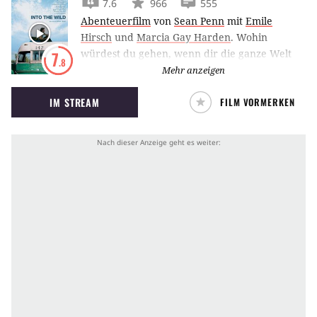
7.6
966
555
Abenteuerfilm
von
Sean Penn
mit
Emile
Hirsch
und
Marcia Gay Harden
.
Wohin
würdest du gehen, wenn dir die ganze Welt
7
.8
offen stände? Emile Hirsch weiß, wohin der
Mehr anzeigen
Weg führt: Into the Wild.
IM STREAM
FILM VORMERKEN