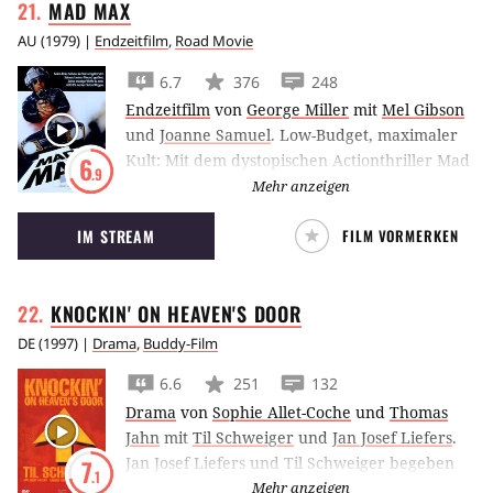
MAD
MAX
auch auf seinen siebenjährigen Sohn Hunter,
der seit der Trennung seiner Eltern bei
AU
(
1979
) |
Endzeitfilm
,
Road Movie
seinem Onkel lebt. Zögerlich kehren Travis’
6.7
376
248
Erinnerungen zurück und auch sein
Endzeitfilm
von
George Miller
mit
Mel Gibson
zurückhaltender Sohn fasst langsam
und
Joanne Samuel
.
Low-Budget, maximaler
Vertrauen. Gemeinsam mit Hunter begibt sich
Kult: Mit dem dystopischen Actionthriller Mad
6
Travis auf die Suche nach seiner
.9
Max von George Miller wurde Mel Gibson in
Mehr anzeigen
verschollenen Frau Jane: Der Beginn einer
der Rolle des Max Rockatansky zum Star.
abenteuerlichen Odyssee durch den kargen
IM STREAM
FILM VORMERKEN
Südwesten Amerikas.
KNOCKIN' ON HEAVEN'S
DOOR
DE
(
1997
) |
Drama
,
Buddy-Film
6.6
251
132
Drama
von
Sophie Allet-Coche
und
Thomas
Jahn
mit
Til Schweiger
und
Jan Josef Liefers
.
Jan Josef Liefers und Til Schweiger begeben
7
.1
sich in Knockin’ on Heaven’s Door auf einen
Mehr anzeigen