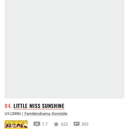
LITTLE MISS
SUNSHINE
US
(
2006
) |
Familiendrama
,
Komödie
7.7
622
303