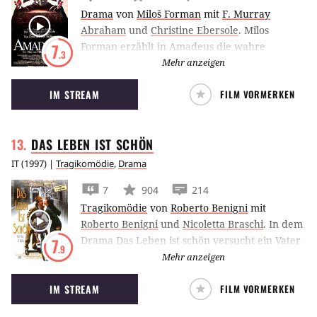
Drama
von
Miloš Forman
mit
F. Murray
Abraham
und
Christine Ebersole
.
Milos
Forman erzählt in Amadeus die wahre
7
.3
Geschichte des berühmten Komponisten
Mehr anzeigen
Wolfgang Amadeus Mozart und dessen
IM STREAM
FILM VORMERKEN
Rivalität mit Antonio Salieri.
DAS LEBEN IST
SCHÖN
IT
(
1997
) |
Tragikomödie
,
Drama
7
904
214
Tragikomödie
von
Roberto Benigni
mit
Roberto Benigni
und
Nicoletta Braschi
.
In dem
Drama Das Leben ist schön versucht ein Vater
7
.9
seinem Sohn im Konzentrationslager mit viel
Mehr anzeigen
Liebe und Phantasie, die schreckliche
IM STREAM
FILM VORMERKEN
Wahrheit zu versüßen.