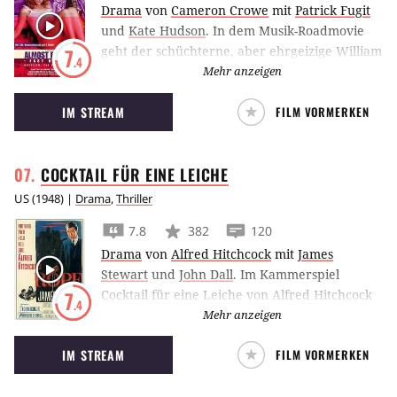
Drama
von
Cameron Crowe
mit
Patrick Fugit
und
Kate Hudson
.
In dem Musik-Roadmovie
geht der schüchterne, aber ehrgeizige William
7
.4
mit der Rockman Stillwater auf Tour und lernt
Mehr anzeigen
einiges über das Leben, die Liebe – und die
IM STREAM
FILM VORMERKEN
Musik.
COCKTAIL FÜR EINE
LEICHE
US
(
1948
) |
Drama
,
Thriller
7.8
382
120
Drama
von
Alfred Hitchcock
mit
James
Stewart
und
John Dall
.
Im Kammerspiel
Cocktail für eine Leiche von Alfred Hitchcock
7
.4
wollen zwei Studenten der Philosophie
Mehr anzeigen
beweisen, dass es den perfekten Mord gibt.
IM STREAM
FILM VORMERKEN