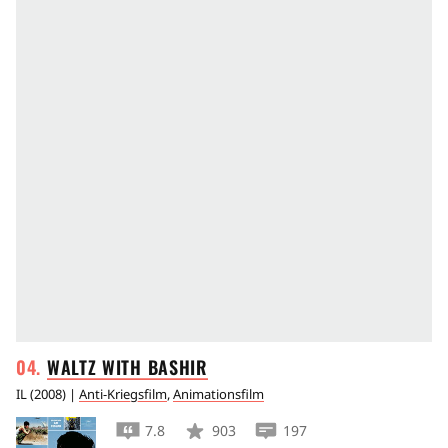
WALTZ WITH
BASHIR
IL
(
2008
) |
Anti-Kriegsfilm
,
Animationsfilm
7.8
903
197