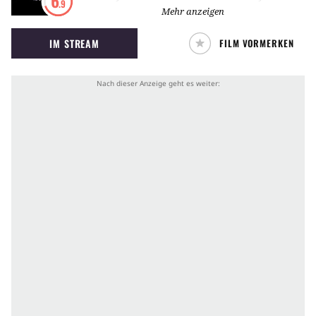
6
.9
basierend auf Arthur Schnitzlers
Mehr anzeigen
Traumnovelle ein erotisches Drama mit
IM STREAM
FILM VORMERKEN
tiefenpsychologischem Ansatz.