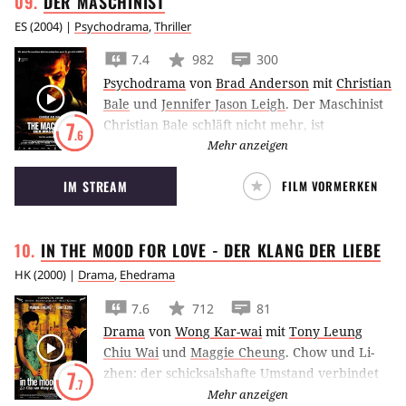
DER
MASCHINIST
ES
(
2004
) |
Psychodrama
,
Thriller
7.4
982
300
Psychodrama
von
Brad Anderson
mit
Christian
Bale
und
Jennifer Jason Leigh
.
Der Maschinist
Christian Bale schläft nicht mehr, ist
7
.6
abgemagert und hat Wahnvorstellungen, die
Mehr anzeigen
ihm und seinem Umfeld Probleme machen.
IM STREAM
FILM VORMERKEN
IN THE MOOD FOR LOVE - DER KLANG DER
LIEBE
HK
(
2000
) |
Drama
,
Ehedrama
7.6
712
81
Drama
von
Wong Kar-wai
mit
Tony Leung
Chiu Wai
und
Maggie Cheung
.
Chow und Li-
zhen: der schicksalshafte Umstand verbindet
7
.7
in
In the Mood for Love
zwei vergebene
Mehr anzeigen