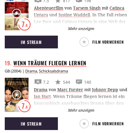
7.5
817
198
Abenteuerfilm
von
Tarsem Singh
mit
Catinca
Untaru
und
Justine Waddell
.
In The Fall reisen
Lee Pace und Catinca Untaru in eine Welt der
7
.4
Fantasie und Magie. Bald ist nichts mehr so
Mehr anzeigen
wie es scheint.
IM STREAM
FILM VORMERKEN
WENN TRÄUME FLIEGEN
LERNEN
GB
(
2004
) |
Drama
,
Schicksalsdrama
7.2
544
140
Drama
von
Marc Forster
mit
Johnny Depp
und
Ian Hart
.
Wenn Träume fliegen lernen ist ein
biographisch angehauchtes Drama über den
7
.4
Stückeschreiber J.M. Barrie, der durch eine
Mehr anzeigen
Familie auf die Idee kommt, Peter Pan zu
IM STREAM
FILM VORMERKEN
verfassen.