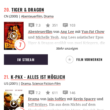
TIGER &
DRAGON
CN
(
2000
) |
Abenteuerfilm
,
Drama
7.3
351
103
Abenteuerfilm
von
Ang Lee
mit
Yun-Fat Chow
und
Michelle Yeoh
.
Ang Lees asiatischer Epos
Tiger & Dragon erzählt von zwei Kriegern, die
7
auf der Suche nach einem gestohlenen
Mehr anzeigen
Schwert sind.
IM STREAM
FILM VORMERKEN
K-PAX - ALLES IST
MÖGLICH
US
(
2001
) |
Drama
,
Science Fiction-Film
7.2
611
146
Drama
von
Iain Softley
mit
Kevin Spacey
und
Jeff Bridges
.
Ein aus dem Nichts auf dem