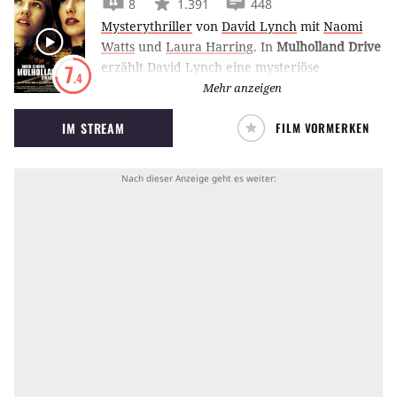
8
1.391
448
Mysterythriller
von
David Lynch
mit
Naomi
Watts
und
Laura Harring
.
In
Mulholland Drive
erzählt David Lynch eine mysteriöse
7
.4
Liebesgeschichte zwischen Naomi Watts und
Mehr anzeigen
Laura Harring.
IM STREAM
FILM VORMERKEN