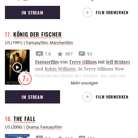
entscheidet. Als greiser Mann durchspielt er
IM STREAM
FILM VORMERKEN
Szenarien, in denen sein Leben anders
verlaufen wäre.
KÖNIG DER
FISCHER
US
(
1991
) |
Fantasyfilm
,
Märchenfilm
7.8
887
93
Fantasyfilm
von
Terry Gilliam
mit
Jeff Bridges
und
Robin Williams
.
In Terry Gilliams New
York-Drama König der Fischer, das sich um
7
.5
Schuld und Vergebung dreht, trifft Jeff Bridges
Mehr anzeigen
als gescheiterter Radiomoderator auf Robin
IM STREAM
FILM VORMERKEN
Williams, der auf der Straße lebt und ihn
dafür begeistern will, den Heiligen Gral zu
stehlen.
THE
FALL
US
(
2006
) |
Drama
,
Fantasyfilm