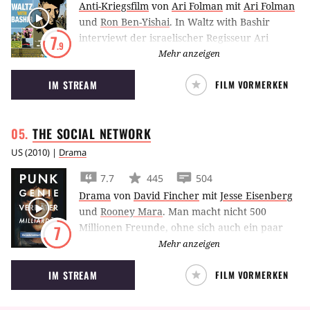
Anti-Kriegsfilm
von
Ari Folman
mit
Ari Folman
und
Ron Ben-Yishai
.
In Waltz with Bashir
interviewt der israelischer Regisseur Ari
7
.9
Folman Veteranen aus dem Libanonkrieg, da
Mehr anzeigen
ihm selbst aus dieser Zeit nur Albträume, aber
IM STREAM
FILM VORMERKEN
keine Erinnerungen geblieben sind.
THE SOCIAL
NETWORK
US
(
2010
) |
Drama
7.7
445
504
Drama
von
David Fincher
mit
Jesse Eisenberg
und
Rooney Mara
.
Man macht nicht 500
Millionen Freunde, ohne sich auch ein paar
7
Feinde zu machen. Doch das muss Jesse
Mehr anzeigen
Eisenberg in der Rolle des Facebook-Erfinders
IM STREAM
FILM VORMERKEN
selbst feststellen.