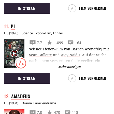
Seelen und entzweit sie wieder, da die Liebe
IM STREAM
FILM VORMERKEN
zwischen ihnen nicht existieren darf.
PI
US
(
1998
) |
Science Fiction-Film
,
Thriller
7.7
1.099
164
Science Fiction-Film
von
Darren Aronofsky
mit
Sean Gullette
und
Ajay Naidu
.
Auf der Suche
nach einem versteckten Code verliert ein
7
.4
einsamer Mathematiker langsam seinen
Mehr anzeigen
Verstand.
IM STREAM
FILM VORMERKEN
AMADEUS
US
(
1984
) |
Drama
,
Familiendrama
7.8
470
118