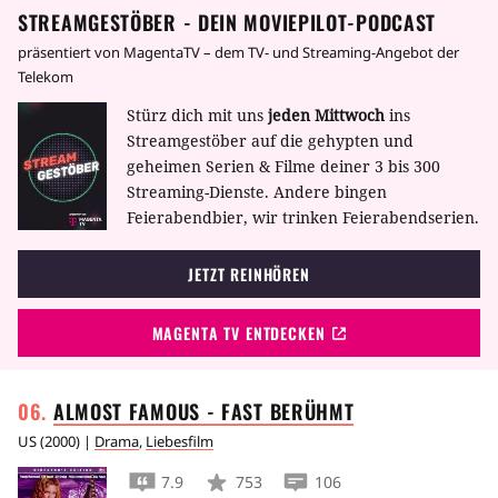
STREAMGESTÖBER - DEIN MOVIEPILOT-PODCAST
präsentiert von MagentaTV – dem TV- und Streaming-Angebot der
Telekom
Stürz dich mit uns
jeden Mittwoch
ins
Streamgestöber auf die gehypten und
geheimen Serien & Filme deiner 3 bis 300
Streaming-Dienste. Andere bingen
Feierabendbier, wir trinken Feierabendserien.
JETZT REINHÖREN
MAGENTA TV ENTDECKEN
ALMOST FAMOUS - FAST
BERÜHMT
US
(
2000
) |
Drama
,
Liebesfilm
7.9
753
106