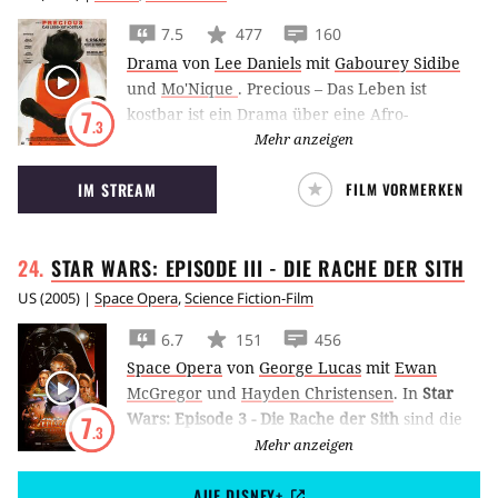
7.5
477
160
Drama
von
Lee Daniels
mit
Gabourey Sidibe
und
Mo'Nique
.
Precious – Das Leben ist
kostbar ist ein Drama über eine Afro-
7
.3
Amerikanerin, die eine schreckliche Kindheit
Mehr anzeigen
hatte. Als sie mit 16 zum zweiten Mal
IM STREAM
FILM VORMERKEN
schwanger ist, beschließt sie, ihr Leben zu
ändern.
STAR WARS: EPISODE III - DIE RACHE DER
SITH
US
(
2005
) |
Space Opera
,
Science Fiction-Film
6.7
151
456
Space Opera
von
George Lucas
mit
Ewan
McGregor
und
Hayden Christensen
.
In
Star
Wars: Episode 3 - Die Rache der Sith
sind die
7
.3
Klonkriege auf ihrem Höhepunkt. Anakin
Mehr anzeigen
Skywalker erliegt endgültig der dunklen Seite
AUF DISNEY+
der Macht und wird zu Darth Vader.