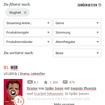
Du filterst nach:
ZURÜCKSETZEN
Klugheit
Streaming-Anbie...
Genre
Produktionsjahr
Stimmung
Produktionsländer
Altersfreigabe
Du sortierst nach:
Beste
HER
US
(
2013
) |
Drama
,
Liebesfilm
8.1
1.360
479
Drama
von
Spike Jonze
mit
Joaquin Phoenix
und
Scarlett Johansson
.
In Spike Jonzes
oscarprämiertem Film Her verliebt sich
7
.9
Briefautor Joaquin Phoenix in die weibliche
Mehr anzeigen