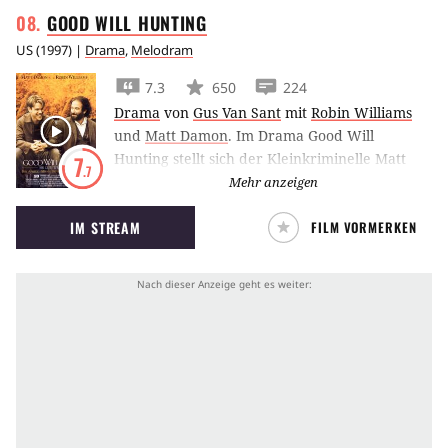
GOOD WILL
HUNTING
US
(
1997
) |
Drama
,
Melodram
7.3
650
224
Drama
von
Gus Van Sant
mit
Robin Williams
und
Matt Damon
.
Im Drama Good Will
Hunting stellt sich der Kleinkriminelle Matt
7
.7
Damon als Mathematikgenie heraus.
Mehr anzeigen
Psychiater Robin Williams soll ihn auf den
IM STREAM
FILM VORMERKEN
rechten Pfad führen.