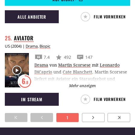
ALLE ANBIETER
FILM VORMERKEN
AVIATOR
US
(
2004
) |
Drama
,
Biopic
7.4
492
147
Drama
von
Martin Scorsese
mit
Leonardo
DiCaprio
und
Cate Blanchett
.
Martin Scorsese
liefert mit Aviator ein Staraufgebot und
6
.8
verfilmt das Leben des legendären
Mehr anzeigen
Filmemachers und Flugzeugpioniers Howard
IM STREAM
FILM VORMERKEN
Hughes mit Leonardo DiCaprio in der
Hauptrolle.
1