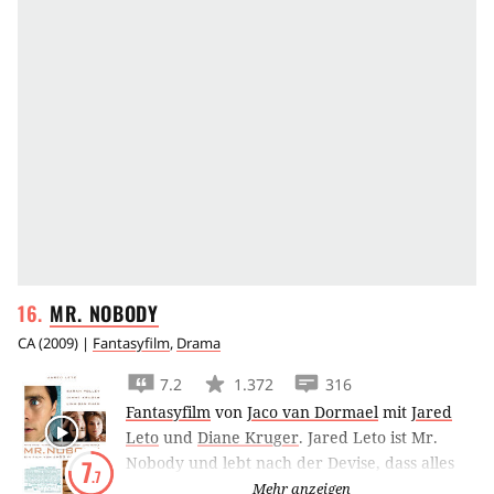
MR.
NOBODY
CA
(
2009
) |
Fantasyfilm
,
Drama
7.2
1.372
316
Fantasyfilm
von
Jaco van Dormael
mit
Jared
Leto
und
Diane Kruger
.
Jared Leto ist Mr.
Nobody und lebt nach der Devise, dass alles
7
.7
möglich ist, solange man sich nur nicht
Mehr anzeigen