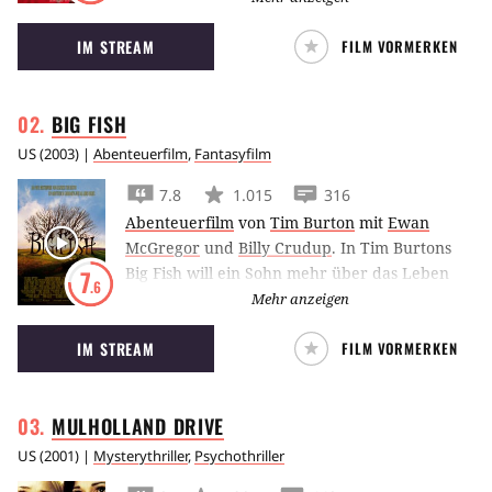
Stimme seines Betriebssystems, ‘verkörpert’
IM STREAM
FILM VORMERKEN
von Scarlett Johansson.
BIG
FISH
US
(
2003
) |
Abenteuerfilm
,
Fantasyfilm
7.8
1.015
316
Abenteuerfilm
von
Tim Burton
mit
Ewan
McGregor
und
Billy Crudup
.
In Tim Burtons
Big Fish will ein Sohn mehr über das Leben
7
.6
seines im Sterben liegenden Vaters
Mehr anzeigen
herausfinden und versucht, sich aus den
IM STREAM
FILM VORMERKEN
vielen Geschichten, die er über diesen hört,
ein eigenes Bild zu machen.
MULHOLLAND
DRIVE
US
(
2001
) |
Mysterythriller
,
Psychothriller