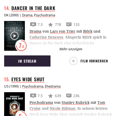
DANCER IN THE
DARK
DK
(
2000
) |
Drama
,
Psychodrama
7.5
778
133
Drama
von
Lars von Trier
mit
Björk
und
Catherine Deneuve
.
Sängerin Björk spielt in
Dancer in the Dark eine tschechische
7
.5
Einwanderin in den USA, die als
Mehr anzeigen
Fabrikarbeiterin versucht, ihrem Sohn ein
IM STREAM
FILM VORMERKEN
besseres Leben zu ermöglichen.
EYES WIDE
SHUT
US
(
1999
) |
Psychodrama
,
Ehedrama
7.5
639
236
Psychodrama
von
Stanley Kubrick
mit
Tom
Cruise
und
Nicole Kidman
.
In seinem letzten
Werk Eyes Wide Shut entwirft Stanley Kubrick