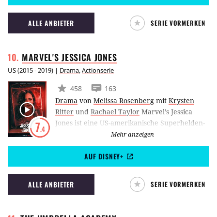
Avengers: Endgame.
ALLE ANBIETER
SERIE VORMERKEN
MARVEL'S JESSICA
JONES
US
(
2015 - 2019
) |
Drama
,
Actionserie
458
163
Drama
von
Melissa Rosenberg
mit
Krysten
Ritter
und
Rachael Taylor
Marvel’s Jessica
Jones ist eine US-amerikanische Superhelden-
7
.4
Serie aus dem Hause Netflix, die von Melissa
Mehr anzeigen
Rosenberg kreiert wurde. Krysten Ritter
AUF DISNEY+
verkörpert die titelgebende Superheldin, die
sich als Privatdetektivin in New York City ihren
Lebensunterhalt verdient und eines Tages von
ALLE ANBIETER
SERIE VORMERKEN
ihrer grausamen Vergangenheit eingeholt
wird.