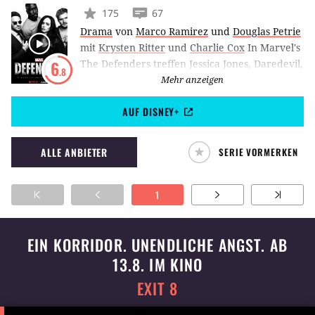
175
67
Drama
von
Marco Ramirez
und
Douglas Petrie
mit
Krysten Ritter
und
Charlie Cox
In Marvel's
The Defenders treffen Jessica Jones, Daredevil,
6
.8
Luke Cage und Iron Fist zum ersten Mal
Mehr anzeigen
aufeinander. Im Vorfeld wurden die Figuren
AUF DISNEY+
in ihren eigenen Serien vorgestellt und
mussten jeweils einen Kampf gegen einen
Schurken bestehen. Doch nun müssen sich die
ALLE ANBIETER
SERIE VORMERKEN
vier Superhelden als The Defenders
zusammenschließen, um gegen Sigourney
Weavers fiese Antagonistin zu bestehen.
1
EIN KORRIDOR. UNENDLICHE ANGST. AB
13.8. IM KINO
EXIT 8