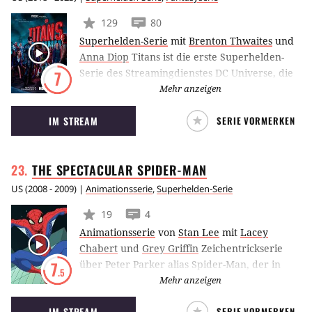
129
80
Superhelden-Serie
mit
Brenton Thwaites
und
Anna Diop
Titans ist die erste Superhelden-
Serie des Streamingdienstes DC Universe, die
7
auf der gleichnamigen Comicreihe von DC
Mehr anzeigen
beruht. Darin will Robin aus dem Schatten
IM STREAM
SERIE VORMERKEN
seines Mentors Batman treten und vereint
eine Gruppe von jungen Superhelden um sich,
um gegen das Böse zu kämpfen.
THE SPECTACULAR
SPIDER-MAN
US
(
2008 - 2009
) |
Animationsserie
,
Superhelden-Serie
19
4
Animationsserie
von
Stan Lee
mit
Lacey
Chabert
und
Grey Griffin
Zeichentrickserie
über Peter Parker alias Spider-Man, der in
7
.5
dieser Inkarnation noch zur Schule geht. Die
Mehr anzeigen
Serie vermischt Elemente aus den klassischen
IM STREAM
SERIE VORMERKEN