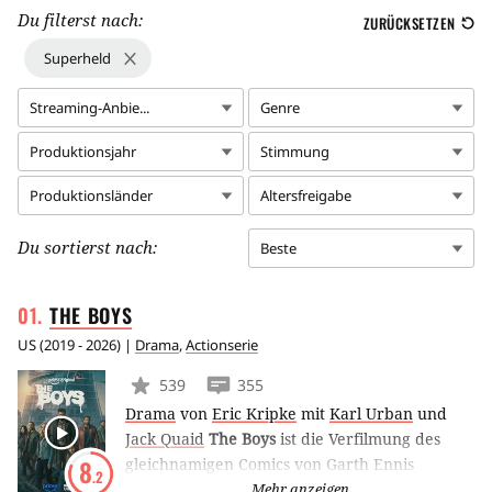
Du filterst nach:
ZURÜCKSETZEN
Superheld
Streaming-Anbie...
Genre
Produktionsjahr
Stimmung
Produktionsländer
Altersfreigabe
Du sortierst nach:
Beste
THE
BOYS
US
(
2019 - 2026
) |
Drama
,
Actionserie
539
355
Drama
von
Eric Kripke
mit
Karl Urban
und
Jack Quaid
The Boys
ist die Verfilmung des
gleichnamigen Comics von Garth Ennis
8
.2
(Preacher) und handelt von einer mit
Mehr anzeigen