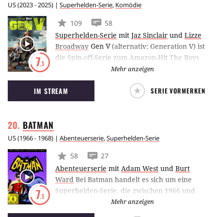
US
(
2023 - 2025
) |
Superhelden-Serie
,
Komödie
109
58
Superhelden-Serie
mit
Jaz Sinclair
und
Lizze
Broadway
Gen V
(alternativ: Generation V) ist
die Spin-off-Serie zum Amazon-Hit The Boys
7
.1
und dreht sich um junge Superhelden am
Mehr anzeigen
College, die lernen müssen, mit ihren Kräften
IM STREAM
SERIE VORMERKEN
umzugehen. Dabei werden sie auch in
Wettbewerben gegeneinander antreten,
während ihr Hormonhaushalt verrückt spielt.
BATMAN
US
(
1966 - 1968
) |
Abenteuerserie
,
Superhelden-Serie
58
27
Abenteuerserie
mit
Adam West
und
Burt
Ward
Bei Batman handelt es sich um eine
Superhelden-Serie, die zwischen 1966 und
7
.1
1968 auf ABC ausgestrahlt wurde. Die
Mehr anzeigen
Geschichte dreht sich um Bruce Wayne und