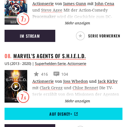
Actionserie
von
James Gunn
mit
John Cena
und
Steve Agee
Mit der Action-Comedy
Peacemaker
wird die Geschichte zum DC-
7
.7
Schurken aus The Suicide Squad
Mehr anzeigen
weitererzählt. John Cena übernimmt auch
IM STREAM
SERIE VORMERKEN
hier die Rolle des Peacemaker, der Frieden
um jeden Preis erlangen will und dafür sogar
bereit ist zu töten.
MARVEL'S AGENTS OF
S.H.I.E.L.D.
US
(
2013 - 2020
) |
Superhelden-Serie
,
Actionserie
416
104
Actionserie
von
Joss Whedon
und
Jack Kirby
mit
Clark Gregg
und
Chloe Bennet
Die TV-
Serie erzählt von den Missionen der Agenten
7
.6
der “Strategic Homeland Intervention,
Mehr anzeigen
Enforcement and Logistics Division”, kurz:
AUF DISNEY+
“S.H.I.E.L.D.”, bekannt aus dem Kinofilm “The
Avengers”.