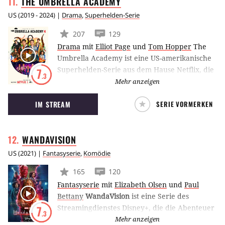
THE UMBRELLA
ACADEMY
US
(
2019 - 2024
) |
Drama
,
Superhelden-Serie
207
129
Drama
mit
Elliot Page
und
Tom Hopper
The
Umbrella Academy ist eine US-amerikanische
Superhelden-Serie aus dem Hause Netflix, die
7
.3
auf der gleichnamigen Comic-Vorlage von
Mehr anzeigen
Autor Gerard Way und Illustrator Gabriel Bá
IM STREAM
SERIE VORMERKEN
basiert. Die Geschichte dreht sich um eine
Gruppe von Teenagern, die von einem
Milliardär namens Sir Reginald Hargreeves zu
WANDAVISION
Superhelden ausgebildet werden.
US
(
2021
) |
Fantasyserie
,
Komödie
165
120
Fantasyserie
mit
Elizabeth Olsen
und
Paul
Bettany
WandaVision
ist eine Serie des
Streamingdienstes Disney+, die die Abenteuer
7
.3
der Marvel-Helden Wanda Maximoff und
Mehr anzeigen