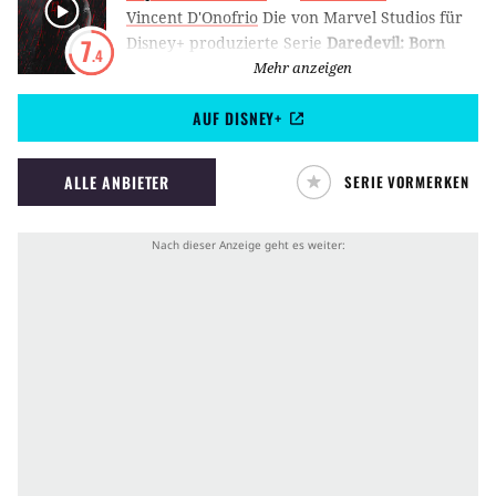
Vincent D'Onofrio
Die von Marvel Studios für
Disney+ produzierte Serie
Daredevil: Born
7
.4
Again
bringt den blinden Anwalt Matt
Mehr anzeigen
Murdock und Superhelden Daredevil zurück.
AUF DISNEY+
Charlie Cox verkörperte die Figur zuvor in
den Serien Daredevil und Defenders und ist
seit Spider-Man: No Way Home auch im MCU
ALLE ANBIETER
SERIE VORMERKEN
zu sehen.