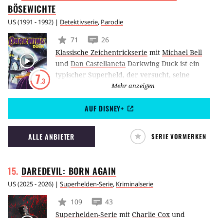
BÖSEWICHTE
US
(
1991 - 1992
) |
Detektivserie
,
Parodie
71
26
Klassische Zeichentrickserie
mit
Michael Bell
und
Dan Castellaneta
Darkwing Duck ist ein
typischer Superheld, der versucht, seine
7
.3
Heimatstadt vor dem Verbrechen zu schützen.
Mehr anzeigen
Im Gegensatz zu Superhelden wie Batman
AUF DISNEY+
oder Spider-Man stellt er sich dabei jedoch
häufig eher ungeschickt an. Dies liegt vor
allem an seiner enormen Tollpatschigkeit und
ALLE ANBIETER
SERIE VORMERKEN
seinem übersteigerten Ego (so ist er selten
bereit, Hilfe anzunehmen).
DAREDEVIL: BORN
AGAIN
US
(
2025 - 2026
) |
Superhelden-Serie
,
Kriminalserie
109
43
Superhelden-Serie
mit
Charlie Cox
und