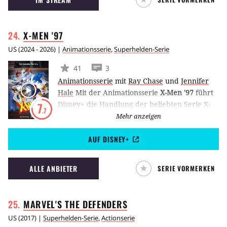
Spider-Man Comics, denen des Reboot-
Universums von Ultimate-Spiderman und den
Filmen mit Tobey Maguire und erhielt
X-MEN
'97
zahlreiche Preise.
US
(
2024 - 2026
) |
Animationsserie
,
Superhelden-Serie
41
3
Animationsserie
mit
Ray Chase
und
Jennifer
Hale
Mit der Animationsserie
X-Men '97
führt
Disney+ die Handlung der beliebten Serie X-
7
.7
Men: The Animated Series aus den 1990er
Mehr anzeigen
Jahren fort. In dem Revival müssen sich die X-
AUF DISNEY+
Men nach dem Verlust ihres Anführers
Charles Xavier neuen Herausforderungen
stellen.
ALLE ANBIETER
SERIE VORMERKEN
MARVEL'S THE
DEFENDERS
US
(
2017
) |
Superhelden-Serie
,
Actionserie