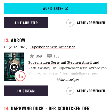
Vision erzählt. Darin leben Wanda und Vision
AUF DISNEY+
ein ruhiges Vorstadtleben, bis sie erkennen,
dass nichts so ist, wie es scheint.
ALLE ANBIETER
SERIE VORMERKEN
ARROW
US
(
2012 - 2020
) |
Superhelden-Serie
,
Actionserie
369
158
Superhelden-Serie
mit
Stephen Amell
und
Katie Cassidy
Die Superheldenserie Arrow von
The CW basiert auf der Comicfigur Green
7
.3
Arrow von DC und handelt von dem Milliardär
Mehr anzeigen
und Playboy Oliver Queen, der nach
IM STREAM
SERIE VORMERKEN
fünfjähriger Abwesenheit nach Starling City
zurückkehrt und als Arrow die Stadt vor
Kriminellen beschützt.
DARKWING DUCK - DER SCHRECKEN DER