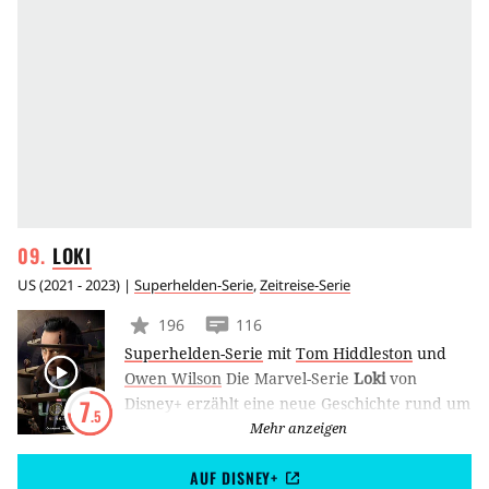
LOKI
US
(
2021 - 2023
) |
Superhelden-Serie
,
Zeitreise-Serie
196
116
Superhelden-Serie
mit
Tom Hiddleston
und
Owen Wilson
Die Marvel-Serie
Loki
von
Disney+ erzählt eine neue Geschichte rund um
7
.5
Loki (Tom Hiddleston), den Bruder von Thor,
Mehr anzeigen
der durch verschiedene Zeitlinien reist. Die
AUF DISNEY+
Handlung spielt nach den Ereignissen aus