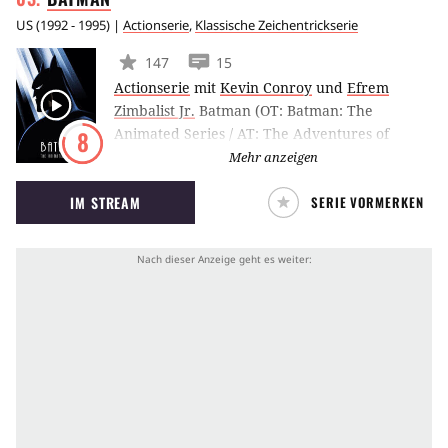
US
(
1992 - 1995
) |
Actionserie
,
Klassische Zeichentrickserie
147
15
Actionserie
mit
Kevin Conroy
und
Efrem
Zimbalist Jr.
Batman (OT: Batman: The
Animated Series / AT: The Adventures of
8
Batman & Robin, The New Batman
Mehr anzeigen
Adventures) ist eine US-amerikanische
IM STREAM
SERIE VORMERKEN
Animationsserie, die die erstmals zwischen
1992 und 1995 auf FOX ausgestrahlt wurde.
Das Format basiert auf den gleichnamigen
Comics aus dem Hause DC und erzählt von
den aufregenden Abenteuern des dunkler
Ritters, der auf Gothams Straßen für Recht
und Ordnung sorgt.