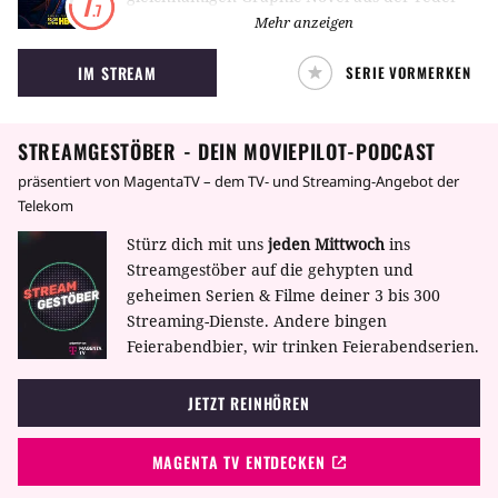
7
.7
von Alan Moore und Dave Gibbons. Lost- und
Mehr anzeigen
The Leftovers-Mastermind Damon Lindelof
IM STREAM
SERIE VORMERKEN
fungiert als kreativer Kopf hinter der
Adaption, die von einer alternativen
Geschichte erzählt, in der Superhelden
STREAMGESTÖBER - DEIN MOVIEPILOT-PODCAST
Weltgeschehnisse wie etwa den Vietnamkrieg
beeinflusst haben.
präsentiert von MagentaTV – dem TV- und Streaming-Angebot der
Telekom
Stürz dich mit uns
jeden Mittwoch
ins
Streamgestöber auf die gehypten und
geheimen Serien & Filme deiner 3 bis 300
Streaming-Dienste. Andere bingen
Feierabendbier, wir trinken Feierabendserien.
JETZT REINHÖREN
MAGENTA TV ENTDECKEN