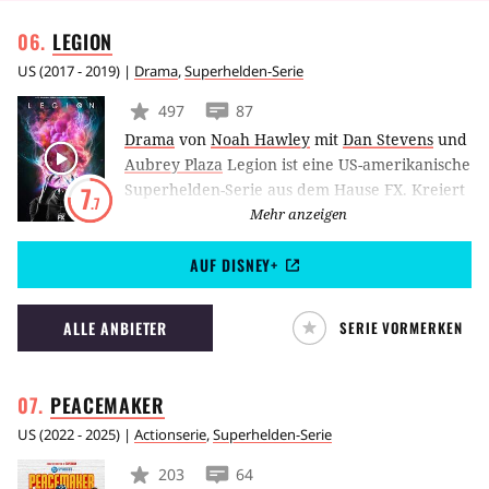
LEGION
US
(
2017 - 2019
) |
Drama
,
Superhelden-Serie
497
87
Drama
von
Noah Hawley
mit
Dan Stevens
und
Aubrey Plaza
Legion ist eine US-amerikanische
Superhelden-Serie aus dem Hause FX. Kreiert
7
.7
wurde das Format von Fargo-Schöpfer Noah
Mehr anzeigen
Hawley. Die Handlung basiert auf Geschichten
AUF DISNEY+
und Figuren aus dem X-Men-Universum. Als
Protagonist fungiert David Haller, seines
Zeichens Sohn des legendären Charles Xavier
ALLE ANBIETER
SERIE VORMERKEN
aka Professor X. Legion spielt sich jedoch
gänzlich unabhängig von der Kontinuität der
X-Men-Filme ab.
PEACEMAKER
US
(
2022 - 2025
) |
Actionserie
,
Superhelden-Serie
203
64