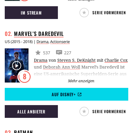
randalierenden Superhelden alles andere als
IM STREAM
SERIE VORMERKEN
zimperlich umgehenden Task-Force.
MARVEL'S
DAREDEVIL
US
(
2015 - 2018
) |
Drama
,
Actionserie
537
227
Drama
von
Steven S. DeKnight
mit
Charlie Cox
und
Deborah Ann Woll
Marvel’s Daredevil ist
eine US-amerikanische Superhelden-Serie aus
8
dem Hause Netflix. Charlie Cox schlüpft in die
Mehr anzeigen
Rolle des Anwaltes Matt Murdock, der sich im
AUF DISNEY+
Verlauf der Handlung in den titelgebenden
Superhelden verwandelt. Später tauchen
legendäre Comic-Figuren wie Wilson Fisk,
ALLE ANBIETER
SERIE VORMERKEN
Elektra und der Punisher auf.
BATMAN