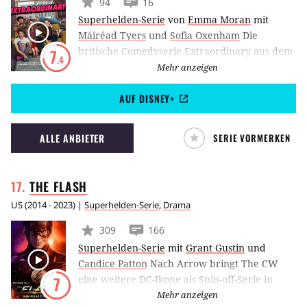
94
16
Superhelden-Serie
von
Emma Moran
mit
Máiréad Tyers
und
Sofia Oxenham
Die
britische Comedyserie Extraordinary aus dem
7
.4
Hause Disney+ erzählt die Geschichte der
Mehr anzeigen
jungen Jen. Diese lebt in einer Welt, in der
AUF DISNEY+
jeder Mensch Superkräfte hat - nur sie nicht.
In dieser außergewöhnlichen Welt versucht
sie ein normales Leben zu führen.
ALLE ANBIETER
SERIE VORMERKEN
THE
FLASH
US
(
2014 - 2023
) |
Superhelden-Serie
,
Drama
309
166
Superhelden-Serie
mit
Grant Gustin
und
Candice Patton
Nach Arrow bringt The CW
eine weitere DC-Ikone als Spin-off-Serie in
7
Fernsehen. Grant Gustin wird in die Rolle des
Mehr anzeigen