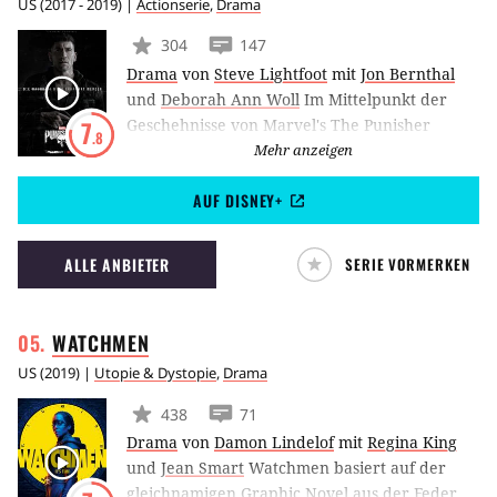
US
(
2017 - 2019
) |
Actionserie
,
Drama
304
147
Drama
von
Steve Lightfoot
mit
Jon Bernthal
und
Deborah Ann Woll
Im Mittelpunkt der
Geschehnisse von Marvel's The Punisher
7
.8
befindet sich der von Jon Bernthal
Mehr anzeigen
verkörperte Frank Castle, besser bekannt als
AUF DISNEY+
titelgebender Punisher. Diesem wurden die
wichtigsten Dinge seines Lebens genommen.
Nun befindet er sich auf dem Pfad der
ALLE ANBIETER
SERIE VORMERKEN
Vergeltung, den er bereits im Rahmen der 2.
Staffel von Marvel's Daredevil eingeschlagen
hat.
WATCHMEN
US
(
2019
) |
Utopie & Dystopie
,
Drama
438
71
Drama
von
Damon Lindelof
mit
Regina King
und
Jean Smart
Watchmen basiert auf der
gleichnamigen Graphic Novel aus der Feder