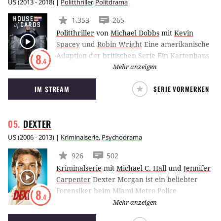
US
(
2013 - 2018
) |
Politthriller
,
Politdrama
1.353
265
Politthriller
von
Michael Dobbs
mit
Kevin
Spacey
und
Robin Wright
Eine amerikanische
Adaption der britischen Serie Ein Kartenhaus
8
.4
über einen Politiker, der in die Fußstapfen des
Mehr anzeigen
amtierenden Präsidenten treten will. Die Serie
IM STREAM
SERIE VORMERKEN
wird von Netflix mit David Fincher und Kevin
Spacey produziert.
DEXTER
US
(
2006 - 2013
) |
Kriminalserie
,
Psychodrama
926
502
Kriminalserie
mit
Michael C. Hall
und
Jennifer
Carpenter
Dexter Morgan ist ein beliebter
Forensiker beim Miami Metro Police
8
.4
Department und hat ein dunkles Geheimnis:
Mehr anzeigen
Er hat den unstillbaren Drang zu töten.