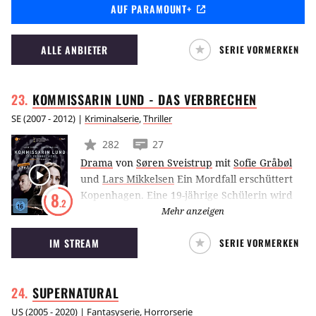
AUF PARAMOUNT+
Michael C. Hall kehrt erneut als Dexter
Morgan zurück. Nachdem er aus dem Koma
erwacht, beginnt für ihn in New York City ein
ALLE ANBIETER
SERIE VORMERKEN
neues Kapitel.
KOMMISSARIN LUND - DAS
VERBRECHEN
SE
(
2007 - 2012
) |
Kriminalserie
,
Thriller
282
27
Drama
von
Søren Sveistrup
mit
Sofie Gråbøl
und
Lars Mikkelsen
Ein Mordfall erschüttert
Kopenhagen. Eine 19-jährige Schülerin wird
8
.2
tot in einem Auto aufgefunden, sie wurde
Mehr anzeigen
misshandelt und vergewaltigt. Im Mittelpunkt
IM STREAM
SERIE VORMERKEN
der Ermittlungen steht Kommissarin Sarah
Lund, der dieser Fall an ihrem eigentlich
letzten Arbeitstag bei der Kopenhagener
SUPERNATURAL
Mordkommission übertragen wird. Alle
Spuren weisen auf das Rathaus …
US
(
2005 - 2020
) |
Fantasyserie
,
Horrorserie