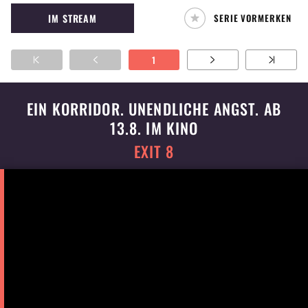
Spektrum des Phantastischen abdecken, von
IM STREAM
SERIE VORMERKEN
SciFi über Horror bis Fantasy. Ein
übernatürlicher Effekt ist aber immer mit
dabei. Der Ton ist nicht selten düster und
1
unheimlich, manchmal jedoch auch sehr
komisch.
EIN KORRIDOR. UNENDLICHE ANGST. AB
13.8. IM KINO
EXIT 8