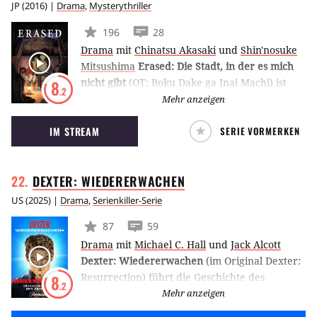
JP
(
2016
) |
Drama
,
Mysterythriller
196
28
Drama
mit
Chinatsu Akasaki
und
Shin'nosuke
Mitsushima
Erased: Die Stadt, in der es mich
nicht gibt
(OT: Boku Dake ga Inai Machi) ist
8
.2
eine japanische Anime-Serie, die 2016 zum
Mehr anzeigen
ersten Mal ausgestrahlt wurde und in der der
IM STREAM
SERIE VORMERKEN
29-jährige Satoru Fujinuma 18 Jahre zurück in
die Vergangenheit geschickt wird, um den Tod
seiner Mutter zu verhindern. (LE)
DEXTER:
WIEDERERWACHEN
US
(
2025
) |
Drama
,
Serienkiller-Serie
87
59
Drama
mit
Michael C. Hall
und
Jack Alcott
Dexter: Wiedererwachen
(im Original Dexter:
Resurrection) führt die Geschichte des
8
.2
Serienkillers nach den Ereignissen der
Mehr anzeigen
Revival-Serie New Blood bei Paramount+ fort.