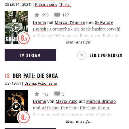
Kultstatus.
DE
(
2014 - 2021
) |
Kriminalserie
,
Thriller
690
127
Drama
mit
Marco D'Amore
und
Salvatore
Esposito
Gomorrha - Die Serie basiert sowohl
auf dem gleichnamigen Roman von Roberto
8
.3
Saviano als auch auf dem gleichnamigen
Mehr anzeigen
Spielfilm aus dem Jahr 2008. Die Geschichte
IM STREAM
SERIE VORMERKEN
der Serie erzählt von Ciro, der rechten Hand
des legendären Paten Pietro. Als der Pate
jedoch von den Behörden überführt wird,
DER PATE: DIE
SAGA
übernimmt Ciro die Leitung der
Machenschaften des Mafia-Clans.
US
(
1977
) |
Drama
,
Actionserie
112
5
Drama
von
Mario Puzo
mit
Marlon Brando
und
Al Pacino
Der Pate: Die Saga ist ein
Zusammenschnitt aus den ersten beiden
8
.7
Filmen der Pate-Reihe als vierteilige TV-
Mehr anzeigen
Miniserie, die auch einige Szenen beinhaltet,