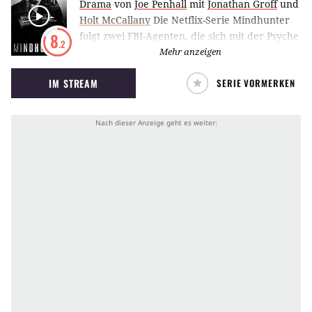
Drama
von
Joe Penhall
mit
Jonathan Groff
und
Holt McCallany
Die Netflix-Serie Mindhunter
folgt zwei FBI-Agenten, die sich mit der Psyche
8
.2
von Serienkillern und der Laune des
Mehr anzeigen
Verbrechens befassen. Dabei verlieren sie sich
IM STREAM
SERIE VORMERKEN
in menschlichen Abgründen und dem
Labyrinth der 1970er Jahre. Sie versuchen
unbeschreibliche Taten zu analysieren und zu
verstehen. Doch was passiert, wenn ein
Mörder entgegen jeglicher Rationalität
handelt?