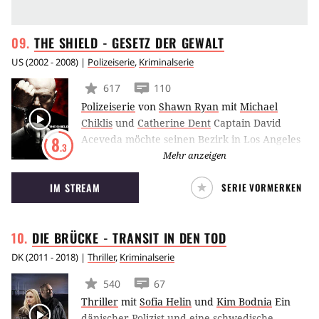
THE SHIELD - GESETZ DER
GEWALT
US
(
2002 - 2008
) |
Polizeiserie
,
Kriminalserie
617
110
Polizeiserie
von
Shawn Ryan
mit
Michael
Chiklis
und
Catherine Dent
Captain David
Aceveda möchte seinen Bezirk in Los Angeles
8
.3
sicherer machen. Dabei ist David Aceveda, der
Mehr anzeigen
auch politische Ambitionen hegt, das Strike
IM STREAM
SERIE VORMERKEN
Team ein Dorn im Auge. Unter der Führung
von Detective Vic Mackey gelingt es dieser
Truppe von Spezialkräften, die
DIE BRÜCKE - TRANSIT IN DEN
TOD
Kriminalitätsrate im Bezirk spürbar zu
drücken – auch wenn sie es bei der Wahl ihrer
DK
(
2011 - 2018
) |
Thriller
,
Kriminalserie
Mittel nicht immer genau nehmen. Doch die
540
67
Fahndungserfolge geben dem Strike Team
Thriller
mit
Sofia Helin
und
Kim Bodnia
Ein
Recht.
dänischer Polizist und eine schwedische