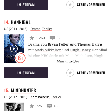
IM STREAM
SERIE VORMERKEN
die in den Filmen nicht verwendet wurden.
HANNIBAL
US
(
2013 - 2015
) |
Drama
,
Thriller
1.260
325
Drama
von
Bryan Fuller
und
Thomas Harris
mit
Mads Mikkelsen
und
Hugh Dancy
Hannibal
ist eine NBC-Serie mit Mads Mikkelsen, Hugh
8
.2
Dancy und Laurence Fishburne. Erzählt wird
Mehr anzeigen
der Abschnitt in Hannibal Lecters Leben,
IM STREAM
SERIE VORMERKEN
während dem er mit einem jungen FBI-
Agenten namens Will Graham
zusammenarbeitet, der zunächst nichts von
MINDHUNTER
Lecters grauenhaften Geheimnis weiß.
US
(
2017 - 2019
) |
Kriminalserie
,
Thriller
726
185