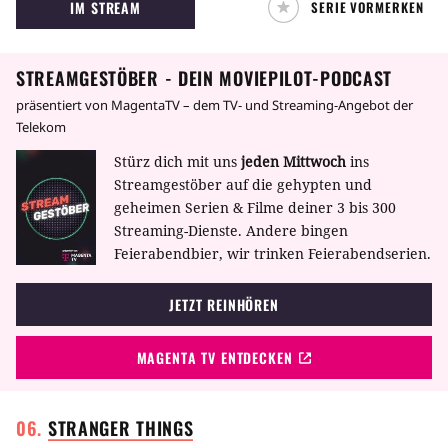
IM STREAM
SERIE VORMERKEN
Gemeinsam mit seinem "dunklen Begleiter"
bringt er nachts Verbrecher genussvoll um die
Ecke.
STREAMGESTÖBER - DEIN MOVIEPILOT-PODCAST
präsentiert von MagentaTV – dem TV- und Streaming-Angebot der
Telekom
Stürz dich mit uns
jeden Mittwoch
ins
Streamgestöber auf die gehypten und
geheimen Serien & Filme deiner 3 bis 300
Streaming-Dienste. Andere bingen
Feierabendbier, wir trinken Feierabendserien.
JETZT REINHÖREN
MAGENTA TV ENTDECKEN
STRANGER
THINGS