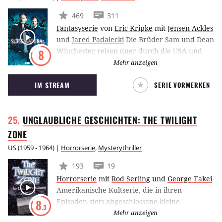
469
311
Fantasyserie
von
Eric Kripke
mit
Jensen Ackles
und
Jared Padalecki
Die Brüder Sam und Dean
Winchester reisen quer durch die USA und
8
stoßen auf eine unbekannte Welt, beherrscht
Mehr anzeigen
von Hexen, Geistern und Dämonen. Die
IM STREAM
SERIE VORMERKEN
Brüder bekämpfen jede übernatürliche
Macht, die sich ihnen in den Weg stellt, um die
Welt vor der verheerenden Apokalypse zu
UNGLAUBLICHE GESCHICHTEN: THE TWILIGHT
retten.
ZONE
US
(
1959 - 1964
) |
Horrorserie
,
Mysterythriller
193
19
Horrorserie
mit
Rod Serling
und
George Takei
Amerikanische Kultserie, die in ihren
Episoden stets abgeschlossene kleine
8
.3
Geschichten präsentiert, die das gesamte
Mehr anzeigen