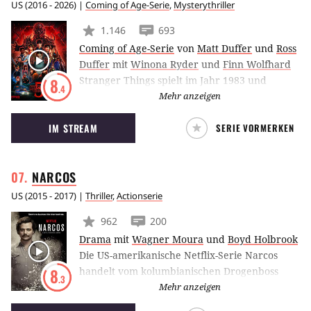
US
(
2016 - 2026
) |
Coming of Age-Serie
,
Mysterythriller
1.146
693
Coming of Age-Serie
von
Matt Duffer
und
Ross
Duffer
mit
Winona Ryder
und
Finn Wolfhard
Stranger Things spielt im Jahr 1983 und
8
.4
fungiert als Liebeserklärung an das
Mehr anzeigen
übernatürliche Coming-of-Age-Kino der
IM STREAM
SERIE VORMERKEN
1980er Jahre. Die Geschichte dreht sich um
einen Jungen, der unter mysteriösen
Umständen verschwunden ist. Seine Freunde
NARCOS
begeben sich auf die Suche nach ihm und
stoßen dabei nicht nur auf ein geheimnisvolles
US
(
2015 - 2017
) |
Thriller
,
Actionserie
Mädchen, sondern auch auf ein düsteres
962
200
Regierungsgeheimnis.
Drama
mit
Wagner Moura
und
Boyd Holbrook
Die US-amerikanische Netflix-Serie Narcos
handelt vom kolumbianischen Drogenboss
8
.3
Pablo Escobar (Wagner Moura). Darüber
Mehr anzeigen
hinaus spielt der US-amerikanische DEA-Agent