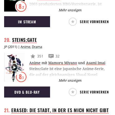
2003 produzierten HBO-Vorreiterserie, ist
8
.2
auch der Spitzname des Oswald
Mehr anzeigen
Hochsicherheitsgefängnisses, in dem sich der
IM STREAM
SERIE VORMERKEN
experimentelle Trakt Emerald City befindet.
Resozialisierung wird darin größer
geschrieben als Bestrafung. Erbarmungslos ist
STEINS;GATE
der Gefängnisalltag trotzdem, in dem sich
Muslime, Italiener, Latinos und selbsternannte
JP
(
2011
) |
Anime
,
Drama
Arier das Leben zur Hölle machen.
351
32
Anime
mit
Mamoru Miyano
und
Asami Imai
Steins;Gate ist eine japanische Anime-Serie,
die auf der gleichnamigen Visual Novel
8
.1
basiert. Die Geschichte dreht sich um einen
Mehr anzeigen
vermeintlich verrückten Wissenschaftler, der
DVD & BLU-RAY
SERIE VORMERKEN
einen Weg findet, um mittels Zeitreise die
Weltgeschichte zu verändern.
ERASED: DIE STADT, IN DER ES MICH NICHT
GIBT