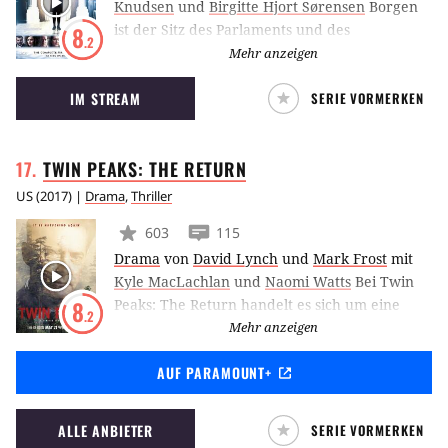
Knudsen
und
Birgitte Hjort Sørensen
Borgen
ist der Sitz des Parlaments und des
8
.2
Ministerpräsidenten in Dänemark. Das
Mehr anzeigen
Politdrama rund um die charakter- und
IM STREAM
SERIE VORMERKEN
willensstarke Politikerin Brigitte Nyborg
beschreibt die kleinen und großen Kämpfe,
die den Zugang zur Macht begleiten.
TWIN PEAKS: THE
RETURN
US
(
2017
) |
Drama
,
Thriller
603
115
Drama
von
David Lynch
und
Mark Frost
mit
Kyle MacLachlan
und
Naomi Watts
Bei Twin
Peaks: The Return handelt es sich um eine
8
.2
sogenannte Limited Series, die von David
Mehr anzeigen
Lynch und Mark Frost konzipiert wurde und
AUF PARAMOUNT+
die Geschehnisse der Original-Serie aufgreift.
Erneut verschlägt es Agent Dale Cooper in die
geheimnisvolle Kleinstadt, in der nichts so ist,
ALLE ANBIETER
SERIE VORMERKEN
wie es scheint.