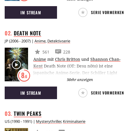
Blickwinkeln eine 17 Jahre zurückliegende
IM STREAM
SERIE VORMERKEN
Mordserie aufgeklärt werden soll. Die beiden
Ermittler der ersten Staffel, die Jagd auf den
Serienmörder machen, werden von Matthew
DEATH
NOTE
McConaughey und Woody Harrelson gespielt.
JP
(
2006 - 2007
) |
Anime
,
Detektivserie
561
228
Anime
mit
Chris Britton
und
Shannon Chan-
Kent
Death Note (OT: Desu nôto) ist eine
japanische Anime-Serie. Der Schüler Light
8
.6
Yagami findet ein übernatürliches Notizbuch.
Mehr anzeigen
Jeder Mensch, dessen Namen in das Notizbuch
IM STREAM
SERIE VORMERKEN
geschrieben wird, stirbt unmittelbar darauf
ohne sich wehren zu können. Light nutzt seine
Macht, um unter den neugierigen Augen des
TWIN
PEAKS
Todesgottes Ryuk die Welt von Kriminellen zu
säubern.
US
(
1990 - 1991
) |
Mysterythriller
,
Kriminalserie