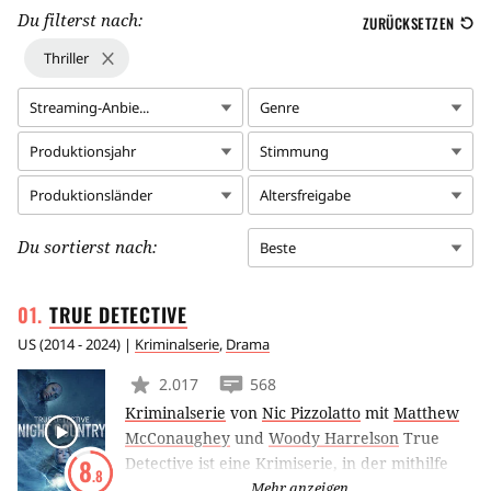
Du filterst nach:
ZURÜCKSETZEN
Thriller
Streaming-Anbie...
Genre
Produktionsjahr
Stimmung
Produktionsländer
Altersfreigabe
Du sortierst nach:
Beste
TRUE
DETECTIVE
US
(
2014 - 2024
) |
Kriminalserie
,
Drama
2.017
568
Kriminalserie
von
Nic Pizzolatto
mit
Matthew
McConaughey
und
Woody Harrelson
True
Detective ist eine Krimiserie, in der mithilfe
8
.8
von Zeitsprüngen und verschiedenen
Mehr anzeigen