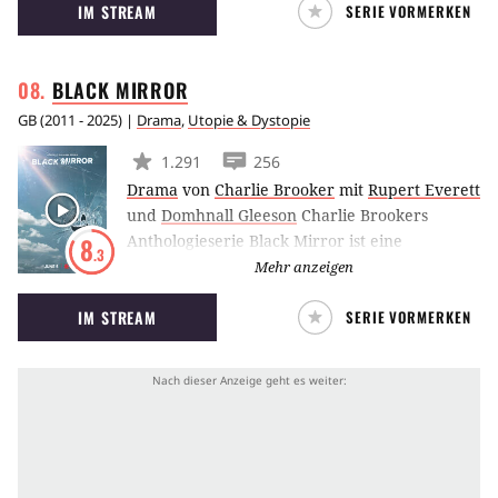
IM STREAM
SERIE VORMERKEN
Steve Murphy (Boyd Holbrook) eine
entscheidende Rolle im Drogenkrieg gegen die
Narcos.
BLACK
MIRROR
GB
(
2011 - 2025
) |
Drama
,
Utopie & Dystopie
1.291
256
Drama
von
Charlie Brooker
mit
Rupert Everett
und
Domhnall Gleeson
Charlie Brookers
Anthologieserie Black Mirror ist eine
8
.3
Sammlung dystopischer Visionen unserer
Mehr anzeigen
nahen Zukunft. Jede der einzelnen Episoden
IM STREAM
SERIE VORMERKEN
erzählt dabei eine eigene Geschichte und
verfügt über einen individuellen Cast. Als
vereinendes Element fungiert folgender
Grundgedanke: Wie leben wir Menschen in
unserer modernen, von Technik geprägten
Welt?