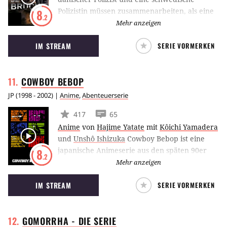
Polizistin müssen zusammenarbeiten, als eine
8
.2
Leiche auf der Brücke zwischen Malmö und
Mehr anzeigen
Kopenhagen gefunden wird.
IM STREAM
SERIE VORMERKEN
COWBOY
BEBOP
JP
(
1998 - 2002
) |
Anime
,
Abenteuerserie
417
65
Anime
von
Hajime Yatate
mit
Kôichi Yamadera
und
Unshô Ishizuka
Cowboy Bebop ist eine
japanische Animeserie aus den späten 90er
8
.2
Jahren, die auf dem gleichnamigen Manga
Mehr anzeigen
basiert. Im Jahr 2071 verdient sich die
IM STREAM
SERIE VORMERKEN
Besatzung der Bebop als Kopfgeldjäger –
sogenannte Cowboys – ihren Unterhalt. Im
Jahr 2001 folgte ein Kinofilm. Die Serie gilt
GOMORRHA - DIE
SERIE
heute als Klassiker ihrer Gattung und genießt