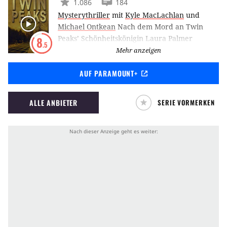
1.086
184
Mysterythriller
mit
Kyle MacLachlan
und
Michael Ontkean
Nach dem Mord an Twin
Peaks’ Schönheitskönigin Laura Palmer
8
.5
entdeckt Special Agent Cooper, dass die kleine
Mehr anzeigen
Stadt übersät ist mit allerlei tödlichen
AUF PARAMOUNT+
Geheimnissen. Cooper interpretiert einen
Traum über den Mörder, trinkt Tee mit der
Log Lady, findet im Wald den mysteriösen Ort
ALLE ANBIETER
SERIE VORMERKEN
eines Verbrechens und ist auserwählt, all den
Rätseln auf den Grund zu gehen.