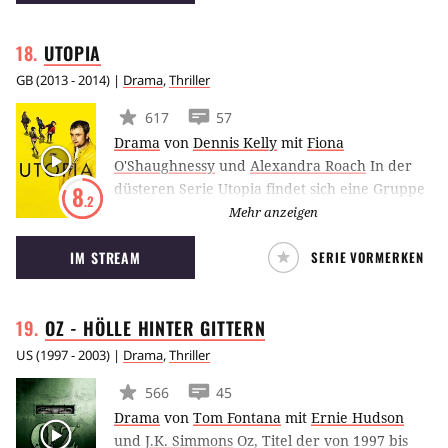
UTOPIA
GB
(
2013 - 2014
) |
Drama
,
Thriller
617
57
Drama
von
Dennis Kelly
mit
Fiona
O'Shaughnessy
und
Alexandra Roach
In der
düsteren Serie Utopia findet sich eine Gruppe
8
.2
von unterschiedlichen Menschen zusammen.
Mehr anzeigen
Sie besitzen das Manuskript eines bis dato
IM STREAM
SERIE VORMERKEN
legendären Graphic Novels und werden
deshalb von einer Organisation verfolgt, die
keinesfalls vor Mord zurückschreckt.
OZ - HÖLLE HINTER
GITTERN
US
(
1997 - 2003
) |
Drama
,
Thriller
566
45
Drama
von
Tom Fontana
mit
Ernie Hudson
und
J.K. Simmons
Oz, Titel der von 1997 bis