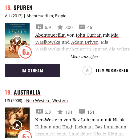
SPUREN
AU
(
2013
) |
Abenteuerfilm
,
Biopic
6.9
300
46
Abenteuerfilm
von
John Curran
mit
Mia
Wasikowska
und
Adam Driver
.
Mia
Wasikowska durchquert in Spuren die Wüste
6
.8
Westaustraliens. John Currans verfilmt damit
Mehr anzeigen
die wahre Geschichte von Robyn Davidson.
IM STREAM
FILM VORMERKEN
AUSTRALIA
US
(
2008
) |
Neo-Western
,
Western
6.3
191
151
Neo-Western
von
Baz Luhrmann
mit
Nicole
Kidman
und
Hugh Jackman
.
Baz Luhrmann
inszeniert seine Landsleute Nicole Kidman
6
.2