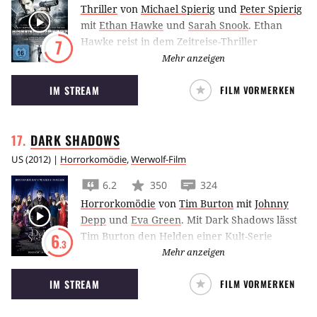
Thriller
von
Michael Spierig
und
Peter Spierig
mit
Ethan Hawke
und
Sarah Snook
.
Ethan
Hawke reist in dem Zeitreise-Thriller
7
Predestination in die Vergangenheit und soll
Mehr anzeigen
dem Fizzle Bomber das Handwerk legen.
IM STREAM
FILM VORMERKEN
DARK
SHADOWS
US
(
2012
) |
Horrorkomödie
,
Werwolf-Film
6.2
350
324
Horrorkomödie
von
Tim Burton
mit
Johnny
Depp
und
Eva Green
.
Mit Dark Shadows lässt
Tim Burton den Helden einer Kult-Serie
6
.3
auferstehen, denn ein Vampir muss sich nach
Mehr anzeigen
200 Jahren unter der Erde in den 1970ern
IM STREAM
FILM VORMERKEN
zurechtfinden. Sarg auf für Johnny Depp!