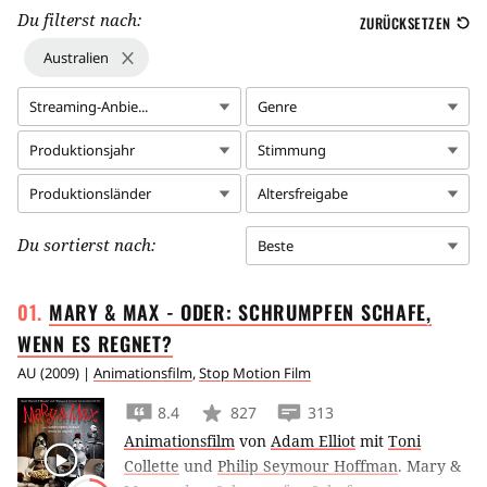
Du filterst nach:
ZURÜCKSETZEN
Australien
Streaming-Anbie...
Genre
Produktionsjahr
Stimmung
Produktionsländer
Altersfreigabe
Du sortierst nach:
Beste
MARY & MAX - ODER: SCHRUMPFEN SCHAFE,
WENN ES
REGNET?
AU
(
2009
) |
Animationsfilm
,
Stop Motion Film
8.4
827
313
Animationsfilm
von
Adam Elliot
mit
Toni
Collette
und
Philip Seymour Hoffman
.
Mary &