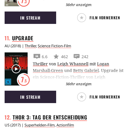
7
.3
Holly Hunter als stumme Frau in Neuseeland
Mehr anzeigen
mit ihrer Tochter neu anzufangen, als sie eine
IM STREAM
FILM VORMERKEN
arrangierte Ehe eingeht.
UPGRADE
AU
(
2018
) |
Thriller
,
Science Fiction-Film
6.6
462
242
Thriller
von
Leigh Whannell
mit
Logan
Marshall-Green
und
Betty Gabriel
.
Upgrade ist
ein Science-Fiction-Thriller von Leigh
7
.5
Whannell, der von Blumhouse produziert
Mehr anzeigen
wurde. Darin wird einem Mann ein
IM STREAM
FILM VORMERKEN
Computerchip implantiert, der ein
gefährliches Eigenleben zu entwickeln
beginnt.
THOR 3: TAG DER
ENTSCHEIDUNG
US
(
2017
) |
Superhelden-Film
,
Actionfilm