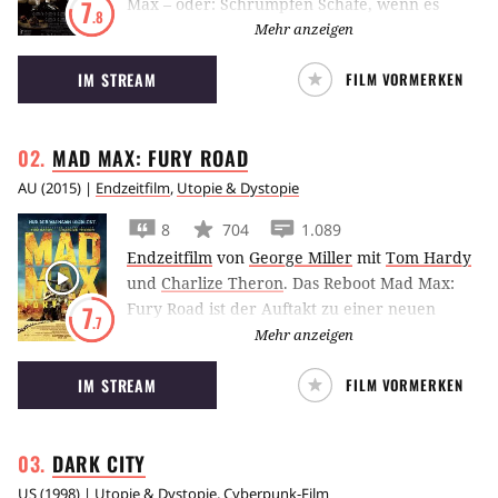
Max – oder: Schrumpfen Schafe, wenn es
7
.8
regnet? erzählt von einer ungewöhnlichen
Mehr anzeigen
Freundschaft zwischen einem kleinen
IM STREAM
FILM VORMERKEN
Mädchen und einem alten Mann in der Form
eines Clay-Animation-Films.
MAD MAX: FURY
ROAD
AU
(
2015
) |
Endzeitfilm
,
Utopie & Dystopie
8
704
1.089
Endzeitfilm
von
George Miller
mit
Tom Hardy
und
Charlize Theron
.
Das Reboot Mad Max:
Fury Road ist der Auftakt zu einer neuen
7
.7
Trilogie um den postapokalyptischen Outlaw,
Mehr anzeigen
der diesmal von Tom Hardy gespielt wird.
IM STREAM
FILM VORMERKEN
DARK
CITY
US
(
1998
) |
Utopie & Dystopie
,
Cyberpunk-Film