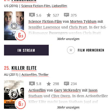
US
(
2016
) |
Science Fiction-Film
,
Liebesfilm
5.6
527
375
Science Fiction-Film
von
Morten Tyldum
mit
Jennifer Lawrence
und
Chris Pratt
.
In der Sci-
Fi-Romanze
Passengers
werden Chris Pratt
6
.9
und Jennifer Lawrence auf einer Reise durchs
Mehr anzeigen
All zu früh aus dem Kälteschlaf gerissen und
IM STREAM
FILM VORMERKEN
sind sich fortan die einzige Gesellschaft auf
ihrem Raumschiff.
KILLER
ELITE
AU
(
2011
) |
Actionfilm
,
Thriller
5.8
298
234
Actionfilm
von
Gary McKendry
mit
Jason
Statham
und
Clive Owen
.
In dem Actionthriller
Killer Elite macht Jason Statham Jagd auf
6
.7
britische Elite-Soldaten, die von Clive Owen
Mehr anzeigen