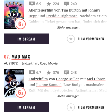
6.9
224
240
Abenteuerfilm
von
Tim Burton
mit
Johnny
Depp
und
Freddie Highmore
.
Nachdem er ein
Goldenes Ticket gewonnen hat, findet sich der
6
.7
mittellose Charlie in einer Welt aus
Mehr anzeigen
Süßigkeiten und Wunder wieder.
IM STREAM
FILM VORMERKEN
MAD
MAX
AU
(
1979
) |
Endzeitfilm
,
Road Movie
6.7
376
248
Endzeitfilm
von
George Miller
mit
Mel Gibson
und
Joanne Samuel
.
Low-Budget, maximaler
Kult: Mit dem dystopischen Actionthriller Mad
6
.9
Max von George Miller wurde Mel Gibson in
Mehr anzeigen
der Rolle des Max Rockatansky zum Star.
IM STREAM
FILM VORMERKEN