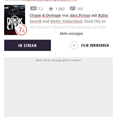
7.5
1.082
161
Utopie & Dystopie
von
Alex Proyas
mit
Rufus
Sewell
und
Kiefer Sutherland
.
Dark City ist
Alex Proyas' düstere Zukunftsvision im Stile
7
.3
eines klassischen Film Noir.
Mehr anzeigen
IM STREAM
FILM VORMERKEN