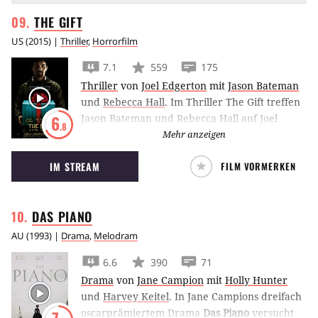
THE
GIFT
US
(
2015
) |
Thriller
,
Horrorfilm
7.1
559
175
Thriller
von
Joel Edgerton
mit
Jason Bateman
und
Rebecca Hall
.
Im Thriller The Gift treffen
Jason Bateman und Rebecca Hall auf Joel
6
.8
Edgerton und werden ihn nicht mehr los.
Mehr anzeigen
IM STREAM
FILM VORMERKEN
DAS
PIANO
AU
(
1993
) |
Drama
,
Melodram
6.6
390
71
Drama
von
Jane Campion
mit
Holly Hunter
und
Harvey Keitel
.
In Jane Campions dreifach
oscarprämiertem Drama
Das Piano
versucht