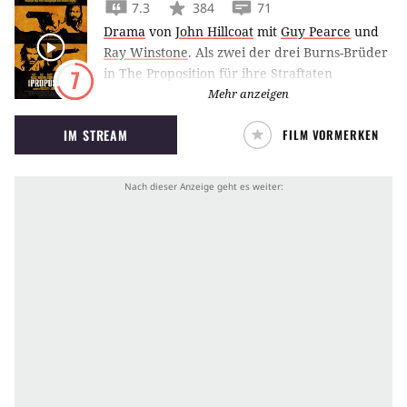
7.3
384
71
Drama
von
John Hillcoat
mit
Guy Pearce
und
Ray Winstone
.
Als zwei der drei Burns-Brüder
in The Proposition für ihre Straftaten
7
verhaftet werden, macht ihnen der
Mehr anzeigen
Gesetzeshüter Stanley ein riskantes Angebot:
IM STREAM
FILM VORMERKEN
den dritten Bruder ans Messer zu liefern.