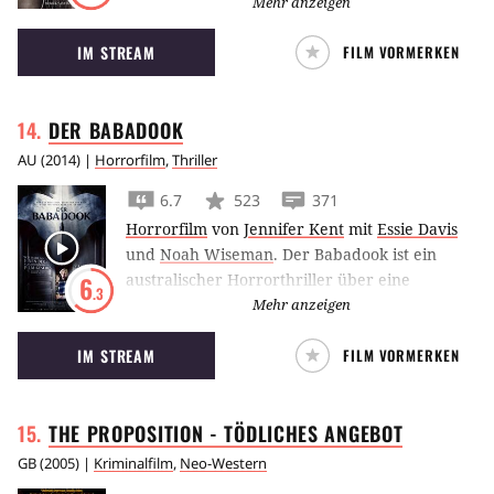
Moss, als sie glaubt, sich endlich von ihrem
Mehr anzeigen
gewalttätigen Ehemann losgesagt zu haben.
IM STREAM
FILM VORMERKEN
DER
BABADOOK
AU
(
2014
) |
Horrorfilm
,
Thriller
6.7
523
371
Horrorfilm
von
Jennifer Kent
mit
Essie Davis
und
Noah Wiseman
.
Der Babadook ist ein
australischer Horrorthriller über eine
6
.3
Kinderbuchfigur, die ein traumatisierendes
Mehr anzeigen
Eigenleben beginnt.
IM STREAM
FILM VORMERKEN
THE PROPOSITION - TÖDLICHES
ANGEBOT
GB
(
2005
) |
Kriminalfilm
,
Neo-Western