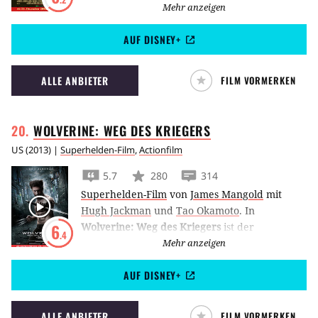
und Hugh Jackman in dem Melo-Epos
Mehr anzeigen
Australia vor grandioser Kulisse.
AUF DISNEY+
ALLE ANBIETER
FILM VORMERKEN
WOLVERINE: WEG DES
KRIEGERS
US
(
2013
) |
Superhelden-Film
,
Actionfilm
5.7
280
314
Superhelden-Film
von
James Mangold
mit
Hugh Jackman
und
Tao Okamoto
.
In
Wolverine: Weg des Kriegers
ist der
6
.4
Kultcharakter aus dem X-Men-Universum auf
Mehr anzeigen
einer Reise nach Japan und stellt sich dabei
AUF DISNEY+
dem Kampf mit sich selbst und seiner
Unsterblichkeit.
ALLE ANBIETER
FILM VORMERKEN