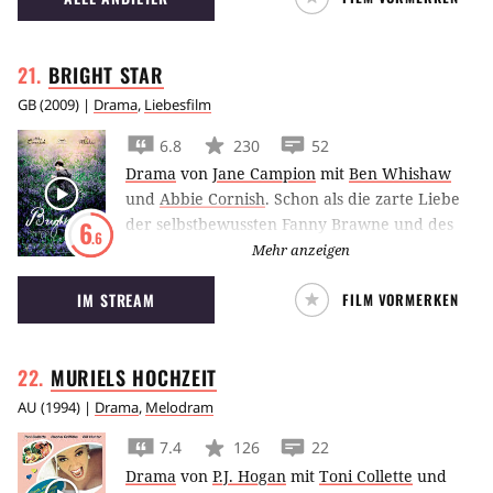
BRIGHT
STAR
GB
(
2009
) |
Drama
,
Liebesfilm
6.8
230
52
Drama
von
Jane Campion
mit
Ben Whishaw
und
Abbie Cornish
.
Schon als die zarte Liebe
der selbstbewussten Fanny Brawne und des
6
.6
Dichters John Keats aufkeimt, muss das junge
Mehr anzeigen
Paar in Bright Star – Meine Liebe. Ewig. einige
IM STREAM
FILM VORMERKEN
Hürden meistern.
MURIELS
HOCHZEIT
AU
(
1994
) |
Drama
,
Melodram
7.4
126
22
Drama
von
P.J. Hogan
mit
Toni Collette
und