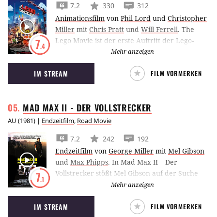
7.2
330
312
Animationsfilm
von
Phil Lord
und
Christopher
Miller
mit
Chris Pratt
und
Will Ferrell
.
The
Lego Movie ist der erste Auftritt der Lego-
7
.4
Figuren in Spielfilmlänge. Das
Mehr anzeigen
Animationsabenteuer erzählt die Geschichte
IM STREAM
FILM VORMERKEN
einer einfachen Figur, die aufgrund eines
Missverständnisses über sich hinauswachsen
muss.
MAD MAX II - DER
VOLLSTRECKER
AU
(
1981
) |
Endzeitfilm
,
Road Movie
7.2
242
192
Endzeitfilm
von
George Miller
mit
Mel Gibson
und
Max Phipps
.
In Mad Max II – Der
Vollstrecker stößt Mel Gibson auf der Suche
7
.1
nach Treibstoff auf eine Gruppe
Mehr anzeigen
Überlebender, die eine Raffinerie verteidigen.
IM STREAM
FILM VORMERKEN
Doch auf ihre Vorräte haben es auch die