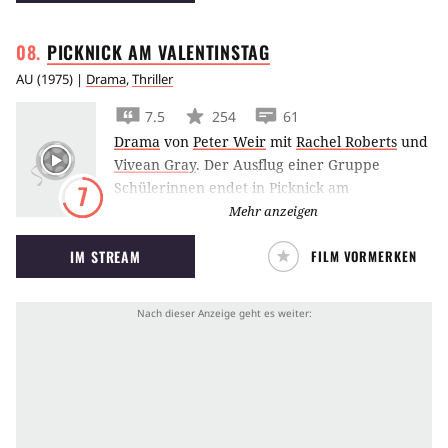
PICKNICK AM
VALENTINSTAG
AU
(
1975
) |
Drama
,
Thriller
7.5
254
61
Drama
von
Peter Weir
mit
Rachel Roberts
und
Vivean Gray
.
Der Ausflug einer Gruppe
Schülerinnen endet in Picknick am
7
Valentinstag von Peter Weir in mysteriösen
Mehr anzeigen
Umständen, als plötzlich einige der Mädchen
IM STREAM
FILM VORMERKEN
verschwinden.