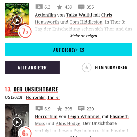
6.3
439
355
Actionfilm
von
Taika Waititi
mit
Chris
Hemsworth
und
Tom Hiddleston
.
In Thor 3:
Tag der Entscheidung sehen sich Thor und das
7
.3
Volk der Asen mit der alles andere als
Mehr anzeigen
mythischen Zerstörung ihrer Welt
AUF DISNEY+
konfrontiert.
ALLE ANBIETER
FILM VORMERKEN
DER
UNSICHTBARE
US
(
2020
) |
Horrorfilm
,
Thriller
6.9
398
220
Horrorfilm
von
Leigh Whannell
mit
Elisabeth
Moss
und
Aldis Hodge
.
Der Unsichtbare
verfolgt in diesem Psychohorrorfilm Elisabeth
6
.9