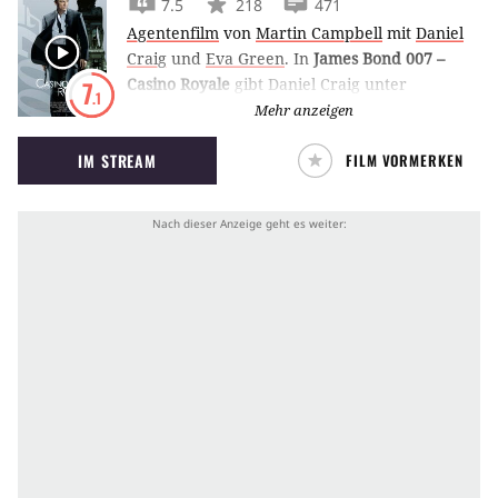
7.5
218
471
Agentenfilm
von
Martin Campbell
mit
Daniel
Craig
und
Eva Green
.
In
James Bond 007 –
Casino Royale
gibt Daniel Craig unter
7
.1
Regisseur Martin Campbell sein 007-Debüt und
Mehr anzeigen
erzählt, wie der schärfste Geheimagent aller
IM STREAM
FILM VORMERKEN
Zeiten die Lizenz zum Töten erhielt.