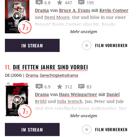
6.8
447
195
Drama
von
Bruce A. Evans
mit
Kevin Costner
und
Demi Moore
.
Gut und böse in nur einer
Person? Kevin Costner alias Mr. Brooks
7
.2
verkörpert beides.
Mehr anzeigen
IM STREAM
FILM VORMERKEN
DIE FETTEN JAHRE SIND
VORBEI
DE
(
2004
) |
Drama
,
Gerechtigkeitsdrama
6.9
312
83
Drama
von
Hans Weingartner
mit
Daniel
Brühl
und
Julia Jentsch
.
Jan, Peter und Jule
sind drei rebellische junge Außenseiter. Der
7
.1
eigenbrötlerische Jan (
Daniel Brühl
) verspürt
Mehr anzeigen
eine tiefe Wut auf eine ungerechte Welt, sein
IM STREAM
FILM VORMERKEN
Mitbewohner Peter (
Stipe Erceg
) teilt dieses
Gefühl, nur weniger verbissen. Gemeinsam