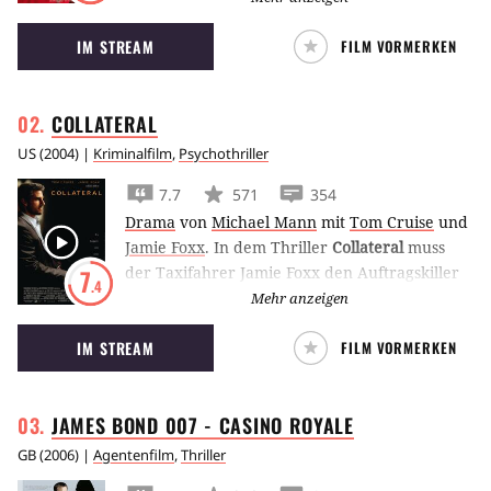
Stimme seines Betriebssystems, ‘verkörpert’
IM STREAM
FILM VORMERKEN
von Scarlett Johansson.
COLLATERAL
US
(
2004
) |
Kriminalfilm
,
Psychothriller
7.7
571
354
Drama
von
Michael Mann
mit
Tom Cruise
und
Jamie Foxx
.
In dem Thriller
Collateral
muss
der Taxifahrer Jamie Foxx den Auftragskiller
7
.4
Tom Cruise quer durch Los Angeles
Mehr anzeigen
kutschieren. Was tut man nicht alles für 600
IM STREAM
FILM VORMERKEN
Dollar?!
JAMES BOND 007 - CASINO
ROYALE
GB
(
2006
) |
Agentenfilm
,
Thriller