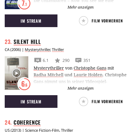
Die Unfassbaren – Now You See Me eine
7
.1
Gruppe von Illusionisten, die während ihrer
Mehr anzeigen
Vorstellungen Banken ausraubt, um mit der
IM STREAM
FILM VORMERKEN
Beute aus dem Raub ihr Publikum zu
beglücken.
SILENT
HILL
CA
(
2006
) |
Mysterythriller
,
Thriller
6.1
290
351
Mysterythriller
von
Christophe Gans
mit
Radha Mitchell
und
Laurie Holden
.
Christophe
Gans nimmt uns in seiner Videospiel-
6
.6
Verfilmung mit in die unheimliche Stadt Silent
Mehr anzeigen
Hill, in der nichts so ist, wie es scheint.
IM STREAM
FILM VORMERKEN
COHERENCE
US
(
2013
) |
Science Fiction-Film
,
Thriller