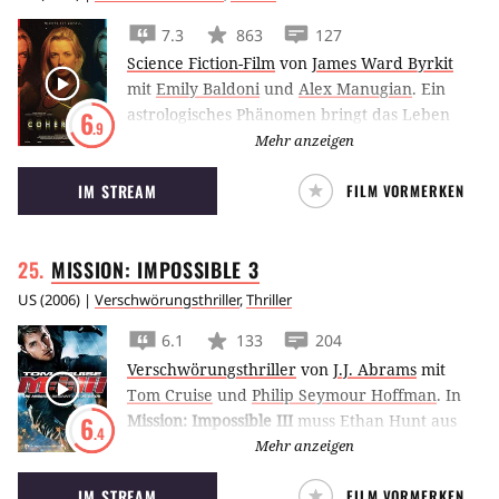
7.3
863
127
Science Fiction-Film
von
James Ward Byrkit
mit
Emily Baldoni
und
Alex Manugian
.
Ein
astrologisches Phänomen bringt das Leben
6
.9
von acht Freunden in dem Sci-Fi-Film
Mehr anzeigen
Coherence völlig durcheinander.
IM STREAM
FILM VORMERKEN
MISSION: IMPOSSIBLE
3
US
(
2006
) |
Verschwörungsthriller
,
Thriller
6.1
133
204
Verschwörungsthriller
von
J.J. Abrams
mit
Tom Cruise
und
Philip Seymour Hoffman
.
In
Mission: Impossible III
muss Ethan Hunt aus
6
.4
dem Ruhestand zurückkehren, um dem
Mehr anzeigen
Verbrecher Owen Davian das Handwerk zu
IM STREAM
FILM VORMERKEN
legen.