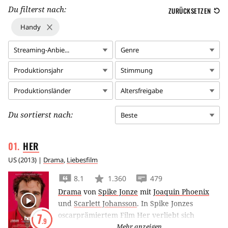
Du filterst nach:
ZURÜCKSETZEN
Handy
Streaming-Anbie...
Genre
Produktionsjahr
Stimmung
Produktionsländer
Altersfreigabe
Du sortierst nach:
Beste
HER
US
(
2013
) |
Drama
,
Liebesfilm
8.1
1.360
479
Drama
von
Spike Jonze
mit
Joaquin Phoenix
und
Scarlett Johansson
.
In Spike Jonzes
oscarprämiertem Film Her verliebt sich
7
.9
Briefautor Joaquin Phoenix in die weibliche
Mehr anzeigen