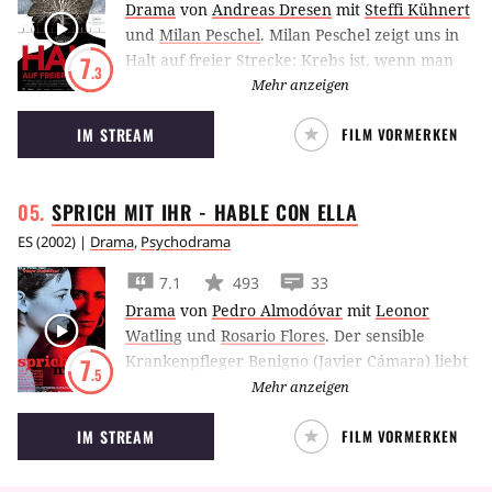
Drama
von
Andreas Dresen
mit
Steffi Kühnert
und
Milan Peschel
.
Milan Peschel zeigt uns in
Halt auf freier Strecke: Krebs ist, wenn man
7
.3
trotzdem lacht.
Mehr anzeigen
IM STREAM
FILM VORMERKEN
SPRICH MIT IHR - HABLE CON
ELLA
ES
(
2002
) |
Drama
,
Psychodrama
7.1
493
33
Drama
von
Pedro Almodóvar
mit
Leonor
Watling
und
Rosario Flores
.
Der sensible
Krankenpfleger Benigno (Javier Cámara) liebt
7
.5
die schöne Balletttänzerin Alicia (Leonor
Mehr anzeigen
Watling). Er widmet ihr nicht nur seine ganze
IM STREAM
FILM VORMERKEN
Arbeitszeit, sondern auch seine gesamte
Freizeit und Aufmerksamkeit. Denn Alicia
tanzt nicht mehr. Sie liegt nach einem