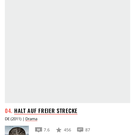
HALT AUF FREIER
STRECKE
DE
(
2011
) |
Drama
7.6
456
87