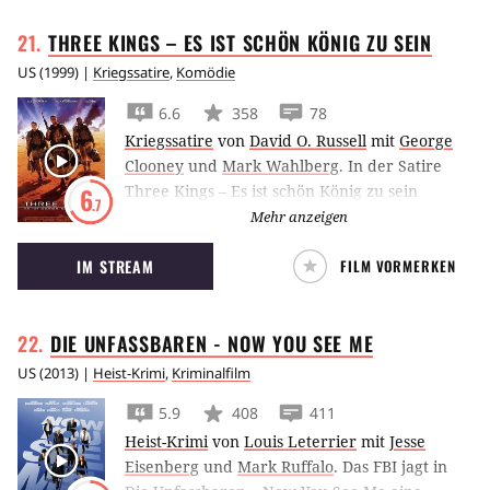
THREE KINGS – ES IST SCHÖN KÖNIG ZU
SEIN
US
(
1999
) |
Kriegssatire
,
Komödie
6.6
358
78
Kriegssatire
von
David O. Russell
mit
George
Clooney
und
Mark Wahlberg
.
In der Satire
Three Kings – Es ist schön König zu sein
6
.7
versucht eine Gruppe US-Soldaten um George
Mehr anzeigen
Clooney nach Ende des Golfkriegs einen
IM STREAM
FILM VORMERKEN
Goldschatz ausfindig zu machen.
DIE UNFASSBAREN - NOW YOU SEE
ME
US
(
2013
) |
Heist-Krimi
,
Kriminalfilm
5.9
408
411
Heist-Krimi
von
Louis Leterrier
mit
Jesse
Eisenberg
und
Mark Ruffalo
.
Das FBI jagt in