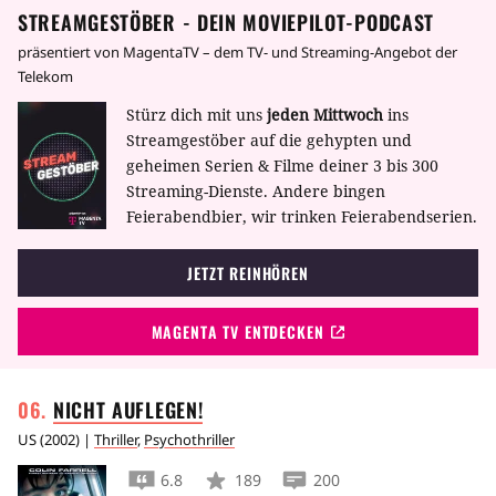
STREAMGESTÖBER - DEIN MOVIEPILOT-PODCAST
Autounfall im Koma. Auch der Journalist
Marco (Darío Grandinetti) ist verliebt, in die
präsentiert von MagentaTV – dem TV- und Streaming-Angebot der
stolze Stierkämpferin Lydia (Rosario Flores),
Telekom
die aber bei einem Kampf in der Arena so
Stürz dich mit uns
jeden Mittwoch
ins
schwer verletzt wird, dass auch sie bewusstlos
Streamgestöber auf die gehypten und
in die Klinik eingeliefert wird. Dort lernen sich
geheimen Serien & Filme deiner 3 bis 300
die beiden Männer kennen, und über das
Streaming-Dienste. Andere bingen
gemeinsame Schicksal entwickelt sich
Feierabendbier, wir trinken Feierabendserien.
zwischen ihnen langsam eine verständnisvolle,
tiefe Freundschaft. Als Marco von einer
JETZT REINHÖREN
längeren Auslandsreise zurückkehrt, findet er
Benigno in Untersuchungshaft vor. Er erfährt,
dass sein Freund in Verdacht steht, Alicia
MAGENTA TV ENTDECKEN
geschwängert zu haben …
Für diese
Produktion mit überraschend wenig schrillen
Figuren erhielt der Regisseur 2003 den Oskar
NICHT
AUFLEGEN!
für das beste Drehbuch.
Handlung
US
(
2002
) |
Thriller
,
Psychothriller
Der Journalist Marco (Darío Grandinetti) trifft
die exzentrische Matadora Lydia (Rosario
6.8
189
200