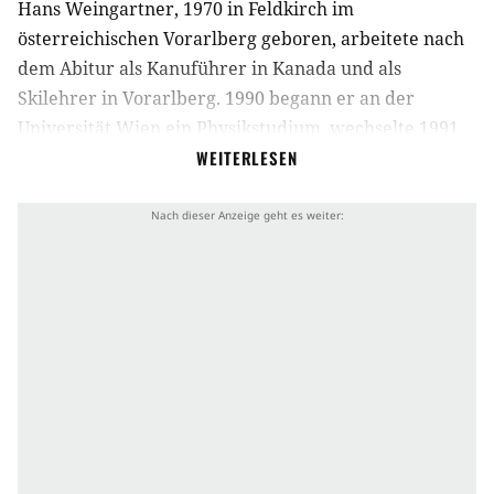
Hans Weingartner, 1970 in Feldkirch im
österreichischen Vorarlberg geboren, arbeitete nach
dem Abitur als Kanuführer in Kanada und als
Skilehrer in Vorarlberg. 1990 begann er an der
Universität Wien ein Physikstudium, wechselte 1991
zum Studium der Gehirnforschung in Wien und in die
WEITERLESEN
Neurochirurgie des Klinikum Steglitz der Freien
Universität Berlin, wo er 1997 seinen Diplom-
Abschluss machte. Während seines Studiums
absolvierte Weingartner 1993/94 eine Ausbildung
zum Kameraassistenten bei der Austrian Association
of Cinematography, die er ebenfalls mit einem Diplom
abschloss. Von 1997 bis 2001 studierte er an der
Kölner Kunsthochschule für Medien (KHM) im
Fachbereich Film/Fernsehen (Stipendium des Landes
Nordrhein Westfalen für Hochbegabte).