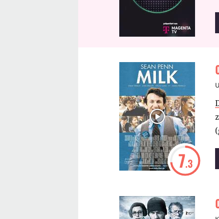
z
(
7
.3