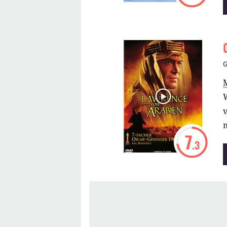
m
7
.3