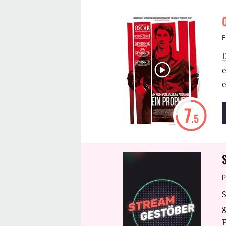
F
7
.5
p
S
F