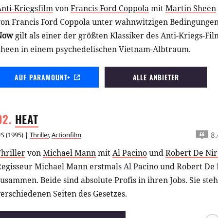
nti-Kriegsfilm
von
Francis Ford Coppola
mit
Martin Sheen
von Francis Ford Coppola unter wahnwitzigen Bedingunge
Now
gilt als einer der größten Klassiker des Anti-Kriegs-Fi
Sheen in einem psychedelischen Vietnam-Albtraum.
AUF PARAMOUNT+
ALLE ANBIETER
HEAT
8.
US
(
1995
) |
Thriller
,
Actionfilm
hriller
von
Michael Mann
mit
Al Pacino
und
Robert De Nir
Regisseur Michael Mann erstmals Al Pacino und Robert De
usammen. Beide sind absolute Profis in ihren Jobs. Sie ste
erschiedenen Seiten des Gesetzes.