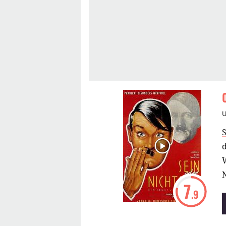
d
N
7
.9