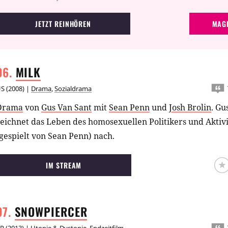
JETZT REINHÖREN
MAGE
MILK
US
(
2008
) |
Drama
,
Sozialdrama
Drama
von
Gus Van Sant
mit
Sean Penn
und
Josh Brolin
.
Gus
eichnet das Leben des homosexuellen Politikers und Aktiv
gespielt von Sean Penn) nach.
IM STREAM
SNOWPIERCER