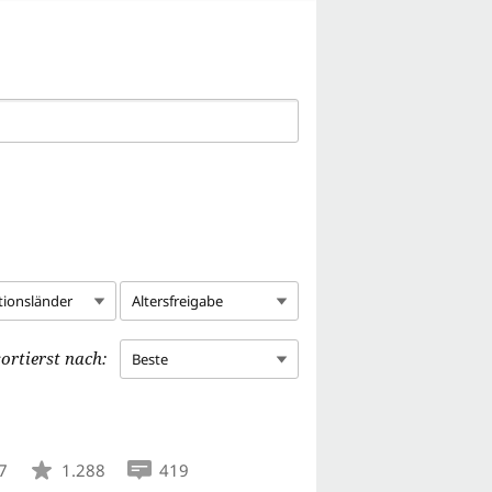
tionsländer
Altersfreigabe
ortierst nach:
Beste
7
1.288
419