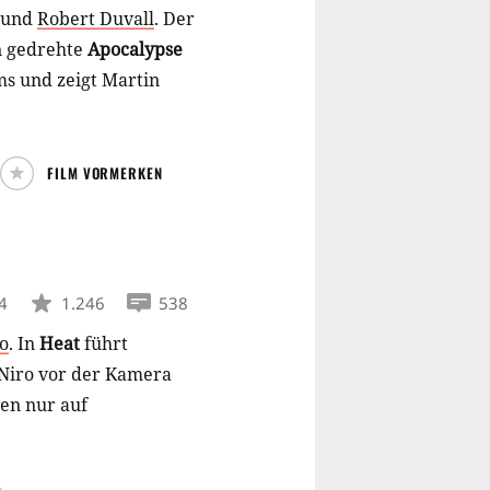
und
Robert Duvall
.
Der
n gedrehte
Apocalypse
lms und zeigt Martin
FILM VORMERKEN
4
1.246
538
o
.
In
Heat
führt
 Niro vor der Kamera
hen nur auf