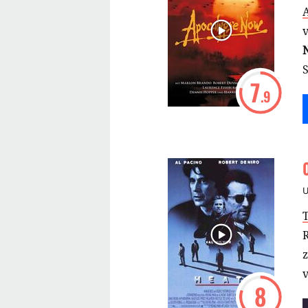
A
7
.9
T
z
v
8