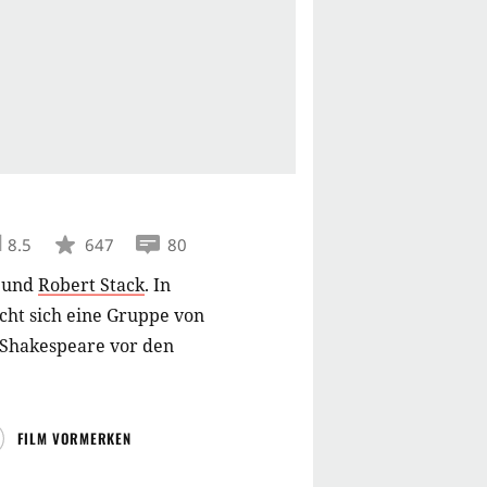
8.5
647
80
und
Robert Stack
.
In
cht sich eine Gruppe von
 Shakespeare vor den
FILM VORMERKEN