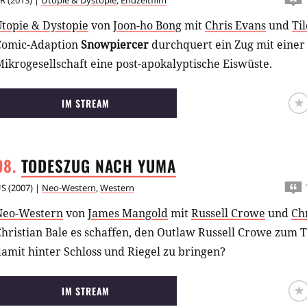
R
(
2013
) |
Utopie & Dystopie
,
Endzeitfilm
Utopie & Dystopie
von
Joon-ho Bong
mit
Chris Evans
und
Ti
Comic-Adaption
Snowpiercer
durchquert ein Zug mit einer
ikrogesellschaft eine post-apokalyptische Eiswüste.
IM STREAM
TODESZUG NACH
YUMA
US
(
2007
) |
Neo-Western
,
Western
Neo-Western
von
James Mangold
mit
Russell Crowe
und
Chr
Christian Bale es schaffen, den Outlaw Russell Crowe zum
amit hinter Schloss und Riegel zu bringen?
IM STREAM