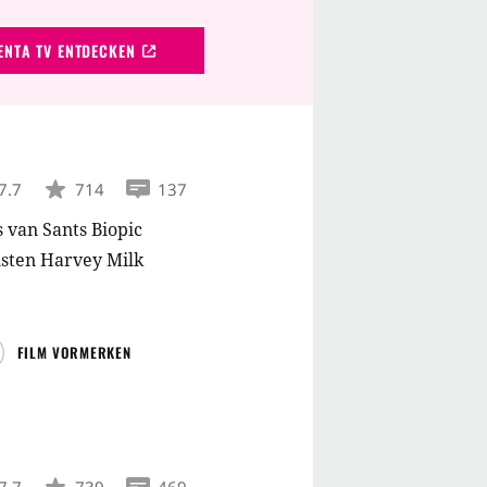
NTA TV ENTDECKEN
7.7
714
137
 van Sants Biopic
isten Harvey Milk
FILM VORMERKEN
7.7
739
469