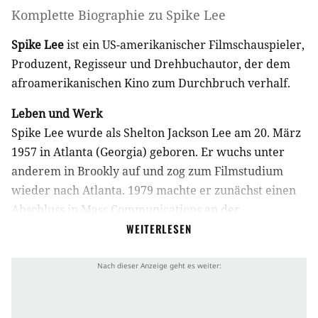
Komplette Biographie zu
Spike Lee
Spike Lee
ist ein US-amerikanischer Filmschauspieler,
Produzent, Regisseur und Drehbuchautor, der dem
afroamerikanischen Kino zum Durchbruch verhalf.
Leben und Werk
Spike Lee wurde als Shelton Jackson Lee am 20. März
1957 in Atlanta (Georgia) geboren. Er wuchs unter
anderem in Brookly auf und zog zum Filmstudium
wieder nach Atlanta. 1979 machte er zunächst einen
Abschluss in Mass Communications an der
afroamerikanischen Eliteuniversität Morehouse
WEITERLESEN
College und einen weiteren (Master of Fine Arts) 1982
an der New Yorker Tisch School of the Arts.
Für seinen Abschlussfilm Joe’s Bed-Stuy barbershop:
we cut heads (1982), den ihm seine Großmutter