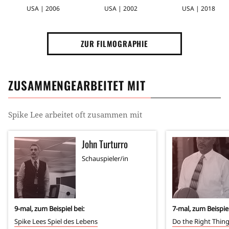
In den letzten Jahren produzierte Spike Lee Filme wie
USA | 2006
USA | 2002
USA | 2018
25 Stunden
(2002),
Inside Man
(2006) und
Alle Kinder
Dieser Welt
(2006). Bei Inside Man handelt es sich um
einen Thriller, der das New York nach den Anschlägen
ZUR FILMOGRAPHIE
des 11. Septembers 2001 beschreibt, das sich
zunehmend von Rassismus und Paranoia gezeichnet
ZUSAMMENGEARBEITET MIT
sieht.
Nebenbei gilt Spike Lee als ‘Entdecker’ von bis dahin
Spike Lee
arbeitet oft zusammen mit
unbekannten afroamerikanischen Schauspielern, wie
z.B.
Halle Berry
,
Denzel Washington
oder
Samuel L.
John Turturro
Jackson
.
Schauspieler/in
9
-mal, zum Beispiel bei:
7
-mal, zum Beispiel
Spike Lees Spiel des Lebens
Do the Right Thin