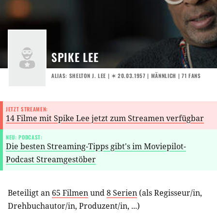
SPIKE LEE
ALIAS: SHELTON J. LEE |
✶ 20.03.1957
| MÄNNLICH | 71 FANS
JETZT STREAMEN:
14 Filme mit Spike Lee jetzt zum Streamen verfügbar
NEU: PODCAST:
Die besten Streaming-Tipps gibt's im Moviepilot-
Podcast Streamgestöber
Beteiligt an
65 Filmen
und
8 Serien
(als
Regisseur/in
,
Drehbuchautor/in
,
Produzent/in
, ...)