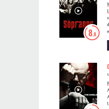
s
d
8
e
.8
m
P
A
A
U