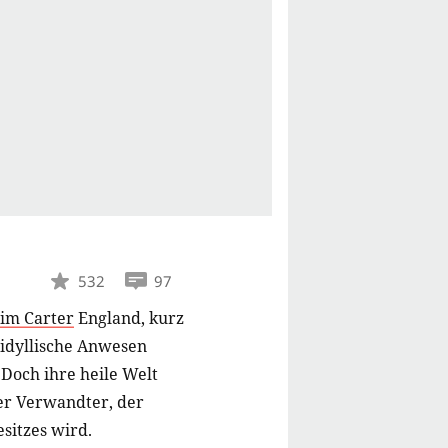
532
97
Jim Carter
England, kurz
s idyllische Anwesen
Doch ihre heile Welt
ter Verwandter, der
sitzes wird.