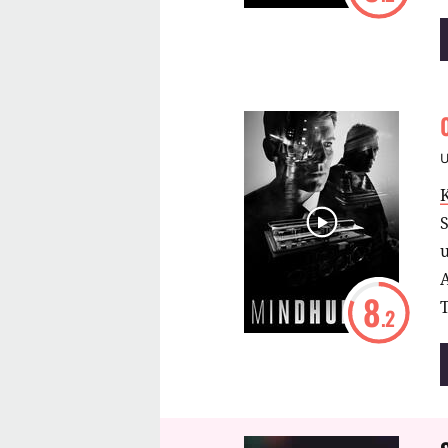
S
u
8
.2
e