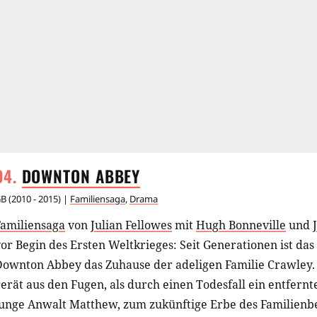
DOWNTON
ABBEY
GB
(
2010 - 2015
) |
Familiensaga
,
Drama
Familiensaga
von
Julian Fellowes
mit
Hugh Bonneville
und
or Begin des Ersten Weltkrieges: Seit Generationen ist da
Downton Abbey das Zuhause der adeligen Familie Crawley. 
erät aus den Fugen, als durch einen Todesfall ein entfern
junge Anwalt Matthew, zum zukünftige Erbe des Familienbe