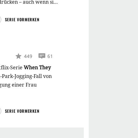
 drücken – auch wenn sie
och die
SERIE VORMERKEN
449
61
tflix-Serie
When They
Park-Jogging-Fall von
gung einer Frau
SERIE VORMERKEN