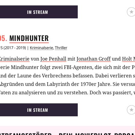
IM STREAM
MINDHUNTER
US
(
2017 - 2019
) |
Kriminalserie
,
Thriller
Kriminalserie
von
Joe Penhall
mit
Jonathan Groff
und
Holt 
erie Mindhunter folgt zwei FBI-Agenten, die sich mit der 
nd der Laune des Verbrechens befassen. Dabei verlieren s
Abgründen und dem Labyrinth der 1970er Jahre. Sie versu
Taten zu analysieren und zu verstehen. Doch was passiert
ntgegen jeglicher Rationalität handelt?
IM STREAM