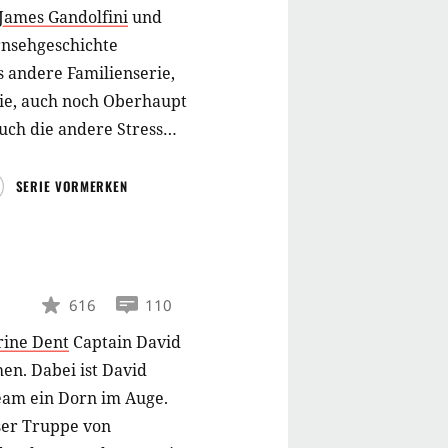
James Gandolfini
und
ernsehgeschichte
s andere Familienserie,
lie, auch noch Oberhaupt
auch die andere Stress
SERIE VORMERKEN
616
110
rine Dent
Captain David
en. Dabei ist David
Team ein Dorn im Auge.
ser Truppe von