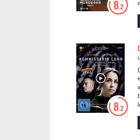
8
n
.2
S
e
E
8
.2