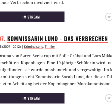
eues Verbrechen involviert wird.
IM STREAM
KOMMISSARIN LUND - DAS
VERBRECHEN
E
(
2007 - 2012
) |
Kriminalserie
,
Thriller
Drama
von
Søren Sveistrup
mit
Sofie Gråbøl
und
Lars Mikk
rschüttert Kopenhagen. Eine 19-jährige Schülerin wird tot
aufgefunden, sie wurde misshandelt und vergewaltigt. Im 
rmittlungen steht Kommissarin Sarah Lund, der dieser Fal
letzten Arbeitstag bei der Kopenhagener Mordkommission 
Spuren weisen auf das Rathaus …
IM STREAM