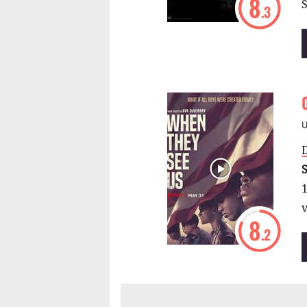
8
S
.3
8
.2