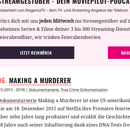
STREAMGESTÖBER - DEIN MOVIEPILOT-PODCA
räsentiert von MagentaTV – dem TV- und Streaming-Angebot der Telekom
türz dich mit uns
jeden Mittwoch
ins Streamgestöber auf 
geheimen Serien & Filme deiner 3 bis 300 Streaming-Diens
eierabendbier, wir trinken Feierabendserien.
JETZT REINHÖREN
MAGE
MAKING A
MURDERER
US
(
2015 - 2018
) |
Dokumentarserie
,
True Crime Dokumentation
Dokumentarserie
Making a Murderer ist eine US-amerikan
ie am 18. Dezember 2015 auf Netflix ihre Premiere feiert
ber zehn Jahre lang produziert und erzählt die Geschichte
8 Jahre nach seiner Inhaftierung dank eines DNA-Tests fre