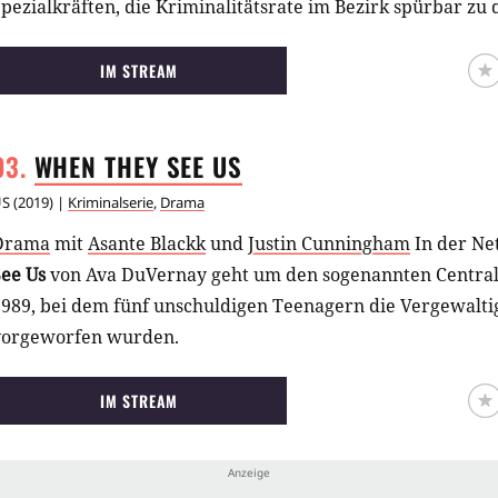
pezialkräften, die Kriminalitätsrate im Bezirk spürbar zu
es bei der Wahl ihrer Mittel nicht immer genau nehmen. D
Fahndungserfolge geben dem Strike Team Recht.
IM STREAM
WHEN THEY SEE
US
US
(
2019
) |
Kriminalserie
,
Drama
Drama
mit
Asante Blackk
und
Justin Cunningham
In der Ne
See Us
von Ava DuVernay geht um den sogenannten Central-
1989, bei dem fünf unschuldigen Teenagern die Vergewalti
vorgeworfen wurden.
IM STREAM