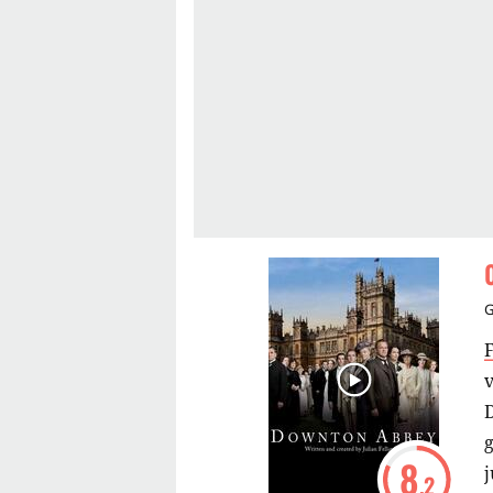
v
g
8
.2