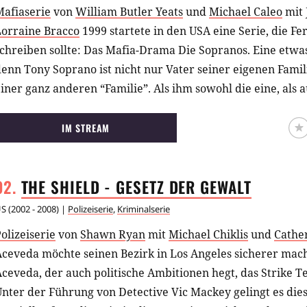
Mafiaserie
von
William Butler Yeats
und
Michael Caleo
mit
Lorraine Bracco
1999 startete in den USA eine Serie, die F
chreiben sollte: Das Mafia-Drama Die Sopranos. Eine etwa
enn Tony Soprano ist nicht nur Vater seiner eigenen Fami
iner ganz anderen “Familie”. Als ihm sowohl die eine, als 
acht, sucht er eine Psychiaterin auf.
IM STREAM
THE SHIELD - GESETZ DER
GEWALT
US
(
2002 - 2008
) |
Polizeiserie
,
Kriminalserie
olizeiserie
von
Shawn Ryan
mit
Michael Chiklis
und
Cathe
ceveda möchte seinen Bezirk in Los Angeles sicherer mach
ceveda, der auch politische Ambitionen hegt, das Strike 
nter der Führung von Detective Vic Mackey gelingt es die