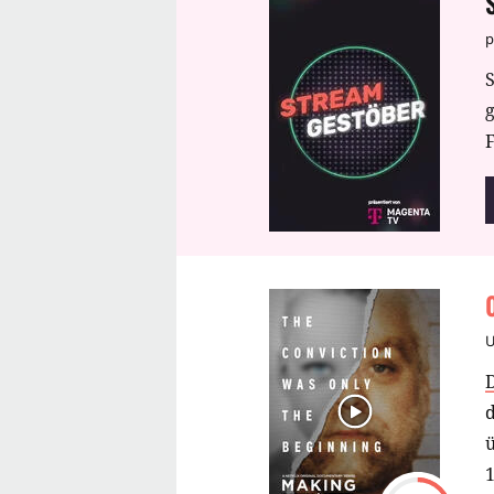
p
S
F
d
ü
1