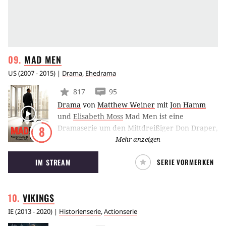
MAD
MEN
US
(
2007 - 2015
) |
Drama
,
Ehedrama
817
95
Drama
von
Matthew Weiner
mit
Jon Hamm
und
Elisabeth Moss
Mad Men ist eine
Dramaserie um den Mittdreißiger Don Draper,
8
der Creative Director bei der New Yorker
Mehr anzeigen
Werbeagentur Sterling Cooper ist. Die Serie
IM STREAM
SERIE VORMERKEN
spielt in den 1960er Jahren und vermittelt auf
teilweise groteske Weise die Umgangsformen
der Zeit. Im Fokus steht sowohl Don Drapers
VIKINGS
Berufsleben als auch sein Privatleben, das von
seiner Familie, aber auch von zahlreichen
IE
(
2013 - 2020
) |
Historienserie
,
Actionserie
Affären geprägt ist.