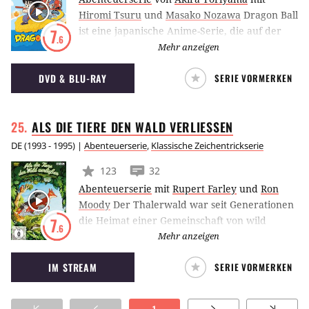
Hiromi Tsuru
und
Masako Nozawa
Dragon Ball
ist eine japanische Anime-Serie, die auf der
7
.6
gleichnamigen Manga-Vorlage basiert. Die
Mehr anzeigen
Geschichte erzählt von dem jungen Krieger
DVD & BLU-RAY
SERIE VORMERKEN
Son-Goku, der gemeinsam mit seinen
Freunden gegen das Böse dieser Welt antritt
und sich auf der Suche nach den sieben
ALS DIE TIERE DEN WALD
VERLIESSEN
Dragon Balls befindet, mit deren Hilfe man
einen Drachen heraufbeschwören kann.
DE
(
1993 - 1995
) |
Abenteuerserie
,
Klassische Zeichentrickserie
123
32
Abenteuerserie
mit
Rupert Farley
und
Ron
Moody
Der Thalerwald war seit Generationen
die Heimat einer Gemeinschaft von wild
7
.6
lebenden Tieren. Doch die Trockenheit hat
Mehr anzeigen
nun ihre Wasservorkommen ausgetrocknet,
IM STREAM
SERIE VORMERKEN
und die Bauprojekte der Menschen rücken
immer näher. Während ihre Welt um sie
herum zusammenbricht, berufen die Tiere