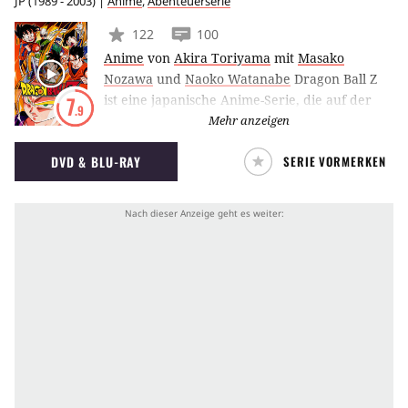
JP
(
1989 - 2003
) |
Anime
,
Abenteuerserie
122
100
Anime
von
Akira Toriyama
mit
Masako
Nozawa
und
Naoko Watanabe
Dragon Ball Z
ist eine japanische Anime-Serie, die auf der
7
.9
gleichnamigen Manga-Vorlage von Akira
Mehr anzeigen
Toriyama basiert und darüber hinaus als
DVD & BLU-RAY
SERIE VORMERKEN
Nachfolgeserie zu Dragon Ball fungiert. Die
Geschichte handelt von dem Krieger Son-
Goku, der mittlerweile verheiratet ist und
einen Sohn hat. Weiterhin dreht sich die
Handlung um die Abenteuer, die Son-Goku mit
seinen Freunden und seiner Familie erlebt.