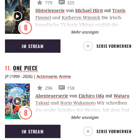
779
325
Historienserie
von
Michael Hirst
mit
Travis
Fimmel
und
Katheryn Winnick
Die irisch-
kanadische TV-Serie Vikings erzählt die
8
Abenteuer von Ragnar Lothbrok (Travis
Mehr anzeigen
Fimmel), einem der größten Helden seiner
IM STREAM
SERIE VORMERKEN
Ära, der zum König der Wikingerstämme
aufsteigt. Angesiedelt ist die Serie im
ausgehenden 8. Jahrhundert – also zum
ONE
PIECE
Beginn der Wikingerzeit im Frühmittelalter.
JP
(
1999 - 2026
) |
Actionserie
,
Anime
296
158
Abenteuerserie
von
Eiichiro Oda
mit
Wataru
Takagi
und
Norio Wakamoto
Wir schreiben
das große Zeitalter der Piraten. Mit dem Tod
8
des einstigen Piratenkönigs Gold Roger begann
Mehr anzeigen
die Suche nach dem begehrten “One Piece”,
IM STREAM
SERIE VORMERKEN
dem größten Schatz der Welt. Diesen hatte
Roger noch kurz vor seiner Hinrichtung