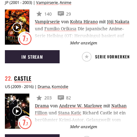
JP
(
2001 - 2003
) |
Vampirserie
,
Anime
140
29
Vampirserie
von
Kohta Hirano
mit
Jōji Nakata
und
Fumiko Orikasa
Die japanische Anime-
Serie Hellsing (OT: Herushingu) basiert auf
7
.7
dem gleichnamigen Manga, das von Kouta
Mehr anzeigen
Hirano Ende der 1990er Jahre geschrieben
IM STREAM
SERIE VORMERKEN
wurde. Die Geschichte erzählt vom Kampf der
britischen Geheimorganisation Hellsing gegen
Vampire und andere übernatürliche Wesen.
CASTLE
US
(
2009 - 2016
) |
Drama
,
Komödie
203
82
Drama
von
Andrew W. Marlowe
mit
Nathan
Fillion
und
Stana Katic
Richard Castle ist ein
berühmter Krimi-Autor. Gelangweilt vom
7
.7
eigenen Erfolg, heftet er sich an die Fersen
Mehr anzeigen
der New Yorker Polizistin Kate Beckett. Sie ist