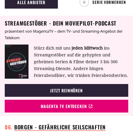
ALLE ANBIETER
SERIE VORMERKEN
Lebensgefährte haben gerade ein asiatisches
Baby adoptiert.
STREAMGESTÖBER - DEIN MOVIEPILOT-PODCAST
präsentiert von MagentaTV – dem TV- und Streaming-Angebot der
Telekom
Stürz dich mit uns
jeden Mittwoch
ins
Streamgestöber auf die gehypten und
geheimen Serien & Filme deiner 3 bis 300
Streaming-Dienste. Andere bingen
Feierabendbier, wir trinken Feierabendserien.
JETZT REINHÖREN
MAGENTA TV ENTDECKEN
BORGEN - GEFÄHRLICHE
SEILSCHAFTEN