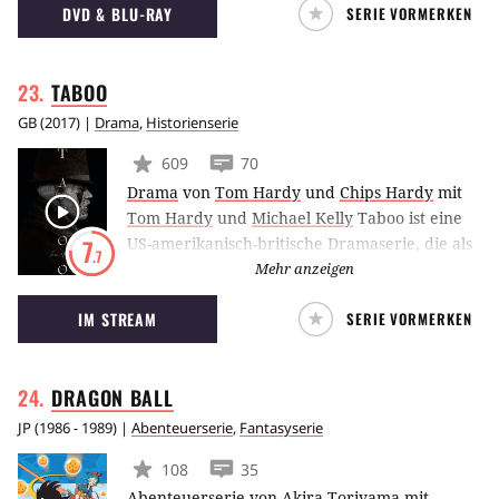
DVD & BLU-RAY
SERIE VORMERKEN
eine aggressive Ermittlerin, die ihre Fälle mit
strenger Disziplin behandelt und von Castles
Anwesenheit nur selten begeistert ist. Doch
TABOO
insgeheim ist auch sie ein Fan seiner Bücher.
GB
(
2017
) |
Drama
,
Historienserie
609
70
Drama
von
Tom Hardy
und
Chips Hardy
mit
Tom Hardy
und
Michael Kelly
Taboo ist eine
US-amerikanisch-britische Dramaserie, die als
7
.7
Koproduktion von FX und BBC umgesetzt
Mehr anzeigen
wurde. Tom Hardy schlüpft in die Rolle des
IM STREAM
SERIE VORMERKEN
Abenteurers James Delaney und bekommt es
mit den zwielichtigen Machenschaften der
East India Company zu tun.
DRAGON
BALL
JP
(
1986 - 1989
) |
Abenteuerserie
,
Fantasyserie
108
35
Abenteuerserie
von
Akira Toriyama
mit