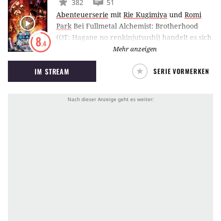
382
51
Abenteuerserie
mit
Rie Kugimiya
und
Romi
Park
Bei Fullmetal Alchemist: Brotherhood
(OT: Hagane no renkinjutsushi) handelt es sich
8
.4
um die zweite Adaption der gleichnamigen
Mehr anzeigen
Manga-Serie aus dem Jahr 2009. In der Welt
IM STREAM
SERIE VORMERKEN
der Anime-Serie leben Menschen, die
besondere Fähigkeiten besitzen. Sie können
Objekte transformieren und nennen sich
selbst Alchemisten. Edward Elric gehört auch
zu ihnen und erlebt ein Abenteuer
sondergleichen.