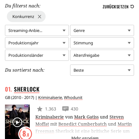
Du filterst nach:
ZURÜCKSETZEN
Konkurrenz
Streaming-Anbie...
Genre
Produktionsjahr
Stimmung
Produktionsländer
Altersfreigabe
Du sortierst nach:
Beste
SHERLOCK
GB
(
2010 - 2017
) |
Kriminalserie
,
Whodunit
1.363
430
Kriminalserie
von
Mark Gatiss
und
Steven
Moffat
mit
Benedict Cumberbatch
und
Martin
Freeman
Sherlock ist eine britische Serie um
8
.8
den berühmtesten Detektiv aller Zeiten. Drei
Mehr anzeigen