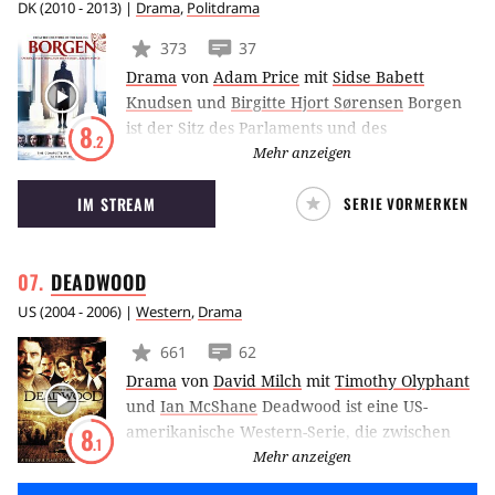
DK
(
2010 - 2013
) |
Drama
,
Politdrama
373
37
Drama
von
Adam Price
mit
Sidse Babett
Knudsen
und
Birgitte Hjort Sørensen
Borgen
ist der Sitz des Parlaments und des
8
.2
Ministerpräsidenten in Dänemark. Das
Mehr anzeigen
Politdrama rund um die charakter- und
IM STREAM
SERIE VORMERKEN
willensstarke Politikerin Brigitte Nyborg
beschreibt die kleinen und großen Kämpfe,
die den Zugang zur Macht begleiten.
DEADWOOD
US
(
2004 - 2006
) |
Western
,
Drama
661
62
Drama
von
David Milch
mit
Timothy Olyphant
und
Ian McShane
Deadwood ist eine US-
amerikanische Western-Serie, die zwischen
8
.1
2004 und 2006 auf HBO ausgestrahlt wurde.
Mehr anzeigen
Die Geschichte setzt im Jahr 1876 ein und ist in