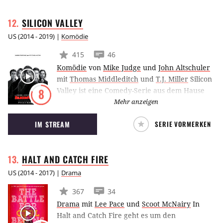
versteckt. Seitdem ist die Grandline bevölkert
SILICON
VALLEY
von fiesen und miesen Gestalten, die nach
Gold, Reichtum und Macht gieren.
US
(
2014 - 2019
) |
Komödie
415
46
Komödie
von
Mike Judge
und
John Altschuler
mit
Thomas Middleditch
und
T.J. Miller
Silicon
Valley ist eine Comedy-Serie aus dem Hause
8
HBO, in der eine Gruppe neurotischer IT-
Mehr anzeigen
Experten plötzlich die Chance erhält, ein
IM STREAM
SERIE VORMERKEN
erfolgreiches Start-Up aufzubauen.
HALT AND CATCH
FIRE
US
(
2014 - 2017
) |
Drama
367
34
Drama
mit
Lee Pace
und
Scoot McNairy
In
Halt and Catch Fire geht es um den