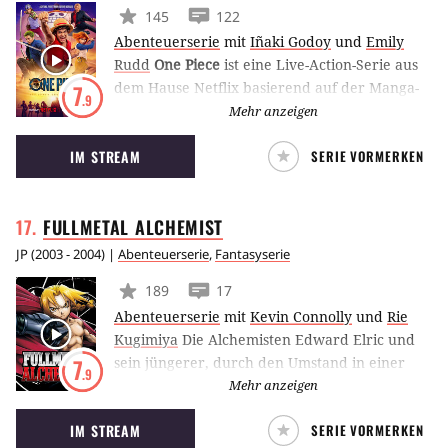
145
122
Abenteuerserie
mit
Iñaki Godoy
und
Emily
Rudd
One Piece
ist eine Live-Action-Serie aus
dem Hause Netflix basierend auf der Manga-
7
.9
Reihe von Eiichiro Oda. Darin begibt sich ein
Mehr anzeigen
junger Piraten-Captain mit seiner Crew auf ein
IM STREAM
SERIE VORMERKEN
aufregendes Abenteuer, um den legendären
Schatz One Piece zu finden und eines Tages
den Posten des Piratenkönigs zu besetzen.
FULLMETAL
ALCHEMIST
JP
(
2003 - 2004
) |
Abenteuerserie
,
Fantasyserie
189
17
Abenteuerserie
mit
Kevin Connolly
und
Rie
Kugimiya
Die Alchemisten Edward Elric und
sein jüngerer, durch den Umstand in einer
7
.9
Rüstung zu stecken, jedoch größerer Bruder
Mehr anzeigen
Alphonse suchen nach dem Stein der Weisen
IM STREAM
SERIE VORMERKEN
und reisen dafür durch eine Welt, in der das