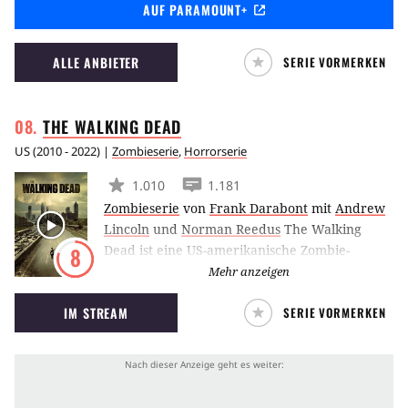
AUF PARAMOUNT+
den Indianergebieten der Black Hills von
South Dakota angesiedelt. Zwei Wochen sind
seit General Custers finaler Schlacht
ALLE ANBIETER
SERIE VORMERKEN
vergangen und im (Wilden) Westen wird
zwischen Mord und Totschlag der erste
Grundstein Richtung Zivilisation gelegt.
THE WALKING
DEAD
US
(
2010 - 2022
) |
Zombieserie
,
Horrorserie
1.010
1.181
Zombieserie
von
Frank Darabont
mit
Andrew
Lincoln
und
Norman Reedus
The Walking
Dead ist eine US-amerikanische Zombie-
8
Horror-Serie, die auf der gleichnamigen
Mehr anzeigen
Comic-Reihe aus der Feder von Robert
IM STREAM
SERIE VORMERKEN
Kirkman basiert. Die Handlung ist in einer
Welt nach der Zombie-Apokalypse angesiedelt.
Jetzt gilt es für eine Gruppe von Menschen,
um ihr Überleben zu kämpfen. Angeführt
wird diese Gruppe von Rick Grimes, einem