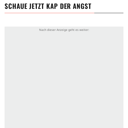
am 5. Juni 2026 bei Apple TV. Die insgesamt 10
SCHAUE JETZT
KAP DER ANGST
Episoden wurden erstmals wöchentlich bis zum 31.
Juli 2026 veröffentlicht. (MW)
Produktionsland
USA
Episoden
10 Episoden à 50 min
Genre
Thriller
Drama
Horrorserie
Handlung
Unschuldig Inhaftierte Person
Kindheitstrauma