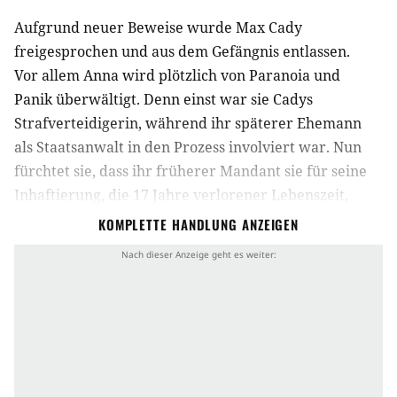
Aufgrund neuer Beweise wurde Max Cady
freigesprochen und aus dem Gefängnis entlassen.
Vor allem Anna wird plötzlich von Paranoia und
Panik überwältigt. Denn einst war sie Cadys
Strafverteidigerin, während ihr späterer Ehemann
als Staatsanwalt in den Prozess involviert war. Nun
fürchtet sie, dass ihr früherer Mandant sie für seine
Inhaftierung, die 17 Jahre verlorener Lebenszeit,
verantwortlich macht und auf Rache aus ist.
KOMPLETTE HANDLUNG ANZEIGEN
Während Max Cadys unheimliche Präsenz das
Leben der Bowdens umklammert, beginnen sich
verstörende Ereignisse zu häufen.
Hintergrund & Infos zu Kap der Angst
Die Horror-Thriller-Serie Kap der Angst (im