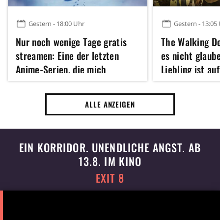
Gestern - 18:00 Uhr
Gestern - 13:05
Nur noch wenige Tage gratis
The Walking D
streamen: Eine der letzten
es nicht glaub
Anime-Serien, die mich
Liebling ist au
komplett begeistern konnten
zu Dead City m
wiedervereint
ALLE ANZEIGEN
EIN KORRIDOR. UNENDLICHE ANGST. AB
13.8. IM KINO
EXIT 8