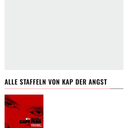
Trauma
Psychopath
Psychoterror
Mörder
Stalker
Ungerechtigkeit
Recht und Gerechtigkeit
Staatsanwalt
Rechtsanwalt
Anwalt
Unschuld
Mord an Ehefrau
Mord
Vergeltung
Racheplan
Rachefeldzug
Rache
ALLE
STAFFELN VON
KAP DER ANGST