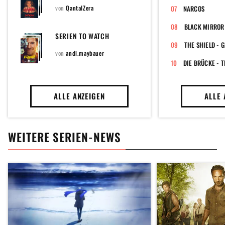
von
QantalZera
NARCOS
BLACK MIRROR
SERIEN TO WATCH
THE SHIELD - 
von
andi.maybauer
DIE BRÜCKE - T
ALLE ANZEIGEN
ALLE 
WEITERE SERIEN-NEWS