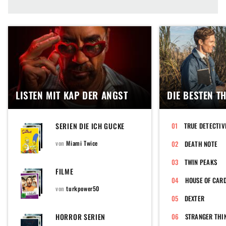
LISTEN MIT KAP DER ANGST
DIE BESTEN T
SERIEN DIE ICH GUCKE
TRUE DETECTIV
von
Miami Twice
DEATH NOTE
TWIN PEAKS
FILME
HOUSE OF CAR
von
turkpower50
DEXTER
HORROR SERIEN
STRANGER THI