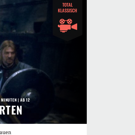
TOTAL
KLASSISCH
8 MINUTEN
|
AB 12
HRTEN
hauen