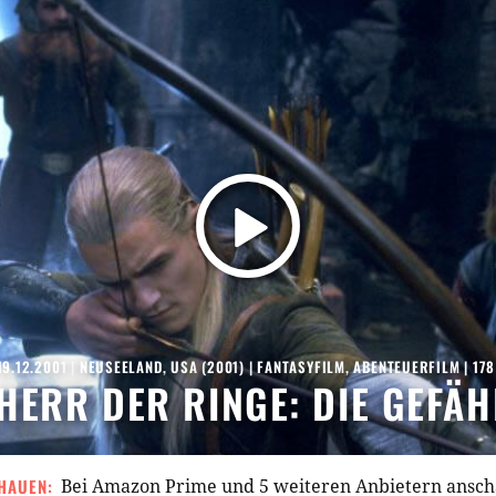
19.12.2001
|
NEUSEELAND
,
USA
(
2001
) |
FANTASYFILM
,
ABENTEUERFILM
| 17
HERR DER RINGE: DIE GEFÄ
HAUEN:
Bei Amazon Prime und 5 weiteren Anbietern ansc