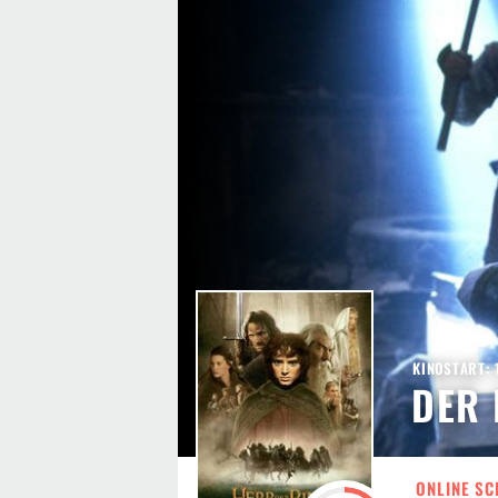
KINOSTART: 
DER 
ONLINE SC