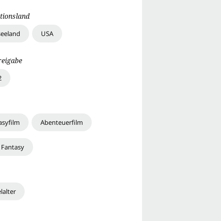
tionsland
eeland
USA
reigabe
2
asyfilm
Abenteuerfilm
 Fantasy
lalter