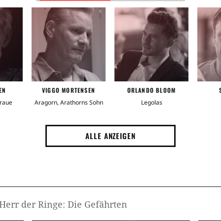
er schließlich überreicht wurden. Dem BAFTA-
 70 weitere Filmpreise.
Kam
zungen
Der Herr der Ringe: Die zwei Türme
und
Zaub
des Königs
. (GP)
Epos
EN
VIGGO MORTENSEN
ORLANDO BLOOM
Mass
Graue
Aragorn, Arathorns Sohn
Legolas
Bed
ALLE ANZEIGEN
Schw
Dunk
 Herr der Ringe: Die Gefährten