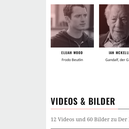
Oscar-Nominierungen, von denen vi
Award als bester Film folgten über
2002 und 2003 folgten die Fortset
Der Herr der Ringe: Die Rückkehr 
ELIJAH WOOD
IAN MCKELL
Frodo Beutlin
Gandalf, der 
VIDEOS & BILDER
12 Videos und 60 Bilder zu Der