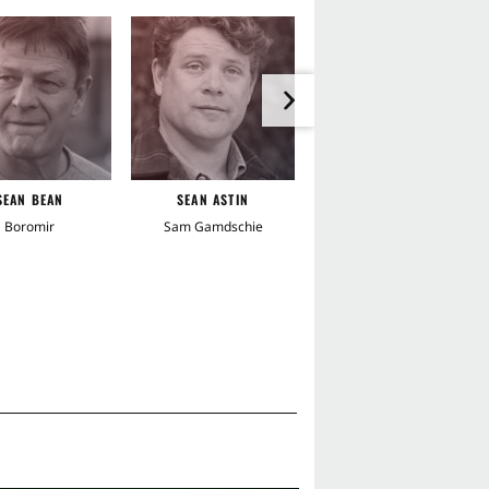
pf
Schneesturm
Bergwerk
erei
Abenteuer
Hinterhalt
Gruppe
Gefahr
SEAN BEAN
SEAN ASTIN
BILLY BOYD
aker
Bösewicht
Gier
Boromir
Sam Gamdschie
Peregrin "Pippin" Tuk
rohung
Böse
ertkämpfer
Abenteurer
le Seite
Kämpfer