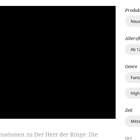
Produk
Neus
Altersf
Ab 1
Genre
Fant
High
Zeit
Mitte
rmationen zu
Der Herr der Ringe: Die
Ort