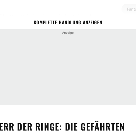
Fant
lbo (
Ian Holm
) ändert sich das Leben des
KOMPLETTE HANDLUNG ANZEIGEN
 auf dramatische Weise. Nicht nur muss er sein
Zielgr
wird auch die Bürde auferlegt, den Einen Ring
Männ
ron ganz Mittelerde ins Verderben stürzen will.
uerlichen Reise erfährt Frodo Unterstützung
Stimm
 Gefährten. Neben seinem besten Freund Sam
Spa
r Gandalf (
Ian McKellen
), der geheimnisvolle
sen
), der kämpferische Boromir (
Sean Bean
),
Tag
 der Zwerg Gimli (
John Rhys-Davies
) sowie die
 und Merry (
Dominic Monaghan
) Teil der
Fran
t, dass es all ihren Mut erfordert, um den Ring
Roma
 Sauron hat es auf den Ring abgesehen, überall
Klass
ERR DER RINGE: DIE GEFÄHRTEN
er Ringe: Die Gefährten