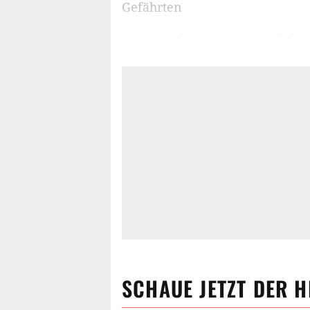
Gefährten
Am 111. Geburtstag seines Onkels Bi
jungen Hobbit Frodo (
Elijah Wood
)
geliebtes Auenland verlassen, ihm 
zu zerstören, mit dem der böse Sau
Auf seiner gefährlichen und abente
von nicht minder abenteuerlichen
(
Sean Astin
) sind auch der Zaubere
Waldläufer Aragorn (
Viggo Morten
der Elbe Legolas (
Orlando Bloom
),
beiden Hobbits Pippin (
Billy Boyd
)
Gefährten. Diese stellen schnell fes
ans Ziel zu bringen. Denn nicht nur
lauern Gefahren auf die Gefährten.
SCHAUE JETZT
DER H
Hintergrund & Infos zu Der Herr d