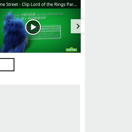
Sesame Street - Clip Lord of the Rings Parody (English) HD