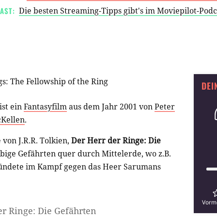
AST:
Die besten Streaming-Tipps gibt's im Moviepilot-Pod
gs: The Fellowship of the Ring
DEI
ist ein
Fantasyfilm
aus dem Jahr 2001 von
Peter
cKellen
.
 von J.R.R. Tolkien,
Der Herr der Ringe: Die
elbige Gefährten quer durch Mittelerde, wo z.B.
bündete im Kampf gegen das Heer Sarumans
Vorm
er Ringe: Die Gefährten