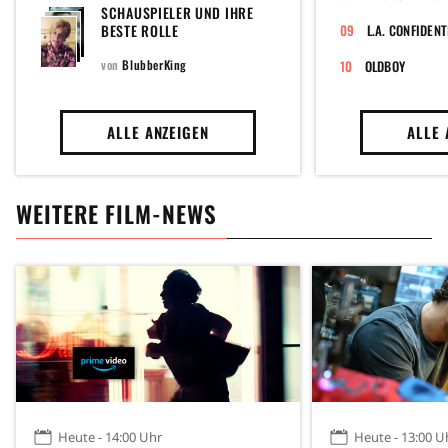
SCHAUSPIELER UND IHRE
BESTE ROLLE
L.A. CONFIDENT
von
BlubberKing
OLDBOY
ALLE ANZEIGEN
ALLE 
WEITERE FILM-NEWS
Heute - 14:00 Uhr
Heute - 13:00 U