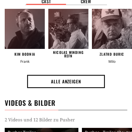
CAST
CREW
Handlung
Cannabis
Unterhaltungsmusik
Gewalt
Schulden
Drogenboss
Wettlauf gegen die Zeit
See
Prostitution
Schuss in den Kopf
NICOLAS WINDING
KIM BODNIA
ZLATKO BURIC
REFN
Frank
Milo
Drogensucht
Drogen
Polizeieinsatz
Drogendealer
ALLE ANZEIGEN
VIDEOS & BILDER
2 Videos und 12 Bilder zu Pusher