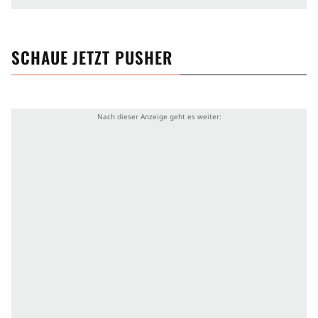
Trilogie zeichnet sich vor allem durch ihre
Authentizität aus und wurde von Kritikern hoch
gelobt.
SCHAUE JETZT
PUSHER
Nicolas Winding Refn arbeitete mit Mads Mikkelsen
noch in
Walhalla Rising
zusammen und mit Kim
Bodnia drehte er den ebenfalls düsteren und
brutalen
Bleeder
.
Produktionsland
Dänemark
Altersfreigabe
Ab 16
Genre