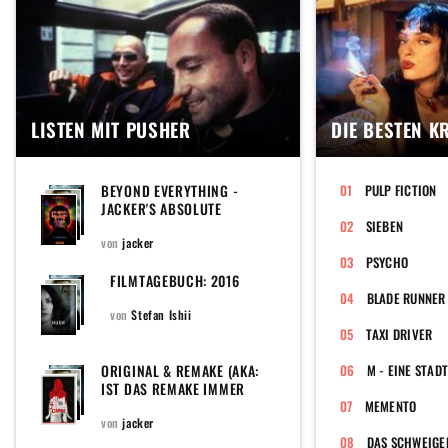
LISTEN MIT PUSHER
DIE BESTEN K
BEYOND EVERYTHING -
PULP FICTION
JACKER'S ABSOLUTE
LIEBLINGS-FILMSZENEN!
SIEBEN
von
jacker
PSYCHO
FILMTAGEBUCH: 2016
BLADE RUNNER
von
Stefan Ishii
TAXI DRIVER
ORIGINAL & REMAKE (AKA:
M - EINE STAD
IST DAS REMAKE IMMER
SCHLECHTER?)
MEMENTO
von
jacker
DAS SCHWEIGE