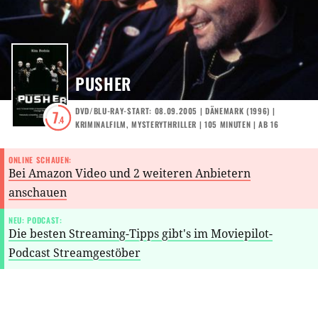
PUSHER
DVD/BLU-RAY-START: 08.09.2005
|
DÄNEMARK
(
1996
) |
7
.4
KRIMINALFILM
,
MYSTERYTHRILLER
| 105 MINUTEN
|
AB 16
ONLINE SCHAUEN:
Bei Amazon Video und 2 weiteren Anbietern
anschauen
NEU: PODCAST:
Die besten Streaming-Tipps gibt's im Moviepilot-
Podcast Streamgestöber