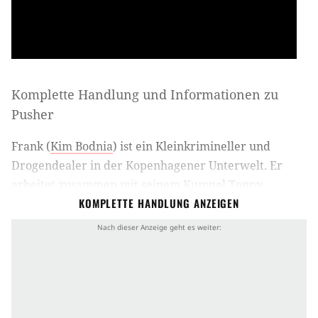
Komplette Handlung und Informationen zu
Pusher
Frank (
Kim Bodnia
) ist ein Kleinkrimineller und
Drogendealer in der Kopenhagener Unterwelt. Er
arbeitet zusammen mit seinem Kumpel Tonny
KOMPLETTE HANDLUNG ANZEIGEN
(
Mads Mikkelsen
) für den serbischen Gangsterboss
Milo (
Zlatko Buric
). Die beiden Kleingangster
verkaufen für Milo Kokain bei kleineren Deals.
Frank leiht sich von Milo eine größere Menge
Kokain, die er bei einem großen Deal verkaufen
will. Als bei der Übergabe jedoch die Polizei