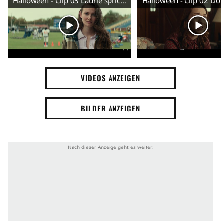
Halloween - Clip 03 Laurie spricht mit ihrer Enkeltochter vor der Schule (Deutsch) HD
Halloween
Maske
Messer
Mordserie
Gefängnisausbruch
Blut
Gefängnis
Konfrontation
Drohung
Serienmörder
VIDEOS ANZEIGEN
Serienkiller
Mörder
Gefängnisaufseher
BILDER ANZEIGEN
Jagd
Gewalt
Brutalität
Blut
Suche nach Mörder
Mord
Verletzung
Gefängnisdirektor
Älterwerden
Treffen
Waffe
Schuss
Schusswaffe
Wiedersehen
Blutspritzer
Ausbruch
Gewaltausbruch