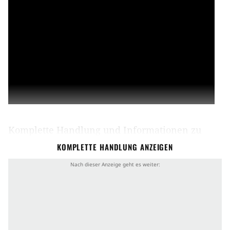
Komplette Handlung und Informationen zu
Halloween
KOMPLETTE HANDLUNG ANZEIGEN
Handlung von Halloween
Nachdem er vor 40 Jahren ein regelrechtes Blutbad
angerichtet hat, wird Michael Myers (
Nick Castle
) in
einer psychiatrischen Anstalt festgehalten. Hier ist
der gemeingefährliche Mörder von der Außenwelt