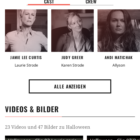
CAST
CREW
Gefängnis
Gefängnis
Vereinigte Staaten von Amerika
Vereinigte Staaten von Amerika (USA)
Zielgruppe
JAMIE LEE CURTIS
JUDY GREER
ANDI MATICHAK
Männerfilm
Laurie Strode
Karen Strode
Allyson
Stimmung
ALLE ANZEIGEN
Aufregend
Spannend
Gruselig
VIDEOS & BILDER
Tag
Sequel
Franchise
23 Videos und 47 Bilder zu Halloween
Handlung