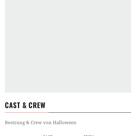
USA
Alternativtitel
Halloween 3; Halloween 3D; Halloween: The Next Chapter; Halloween III
Altersfreigabe
Ab 16
Genre
Horrorfilm
Zeit
CAST & CREW
Halloween
Bestzung & Crew von
Halloween
Ort