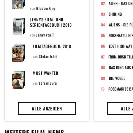
EINS DER CHARTS
von
BlubberKing
SHINING
JENNYS FILM- UND
SERIENTAGEBUCH 2018
ALIENS - DIE 
von
Jenny von T
FILMTAGEBUCH: 2018
LOST HIGHWAY
von
Stefan Ishii
FROM DUSK TIL
DAS DING AUS 
MOST WANTED
DIE VÖGEL
von
Le Samourai
ROSEMARIES B
ALLE ANZEIGEN
ALLE 
WEITERE FILM-NEWS