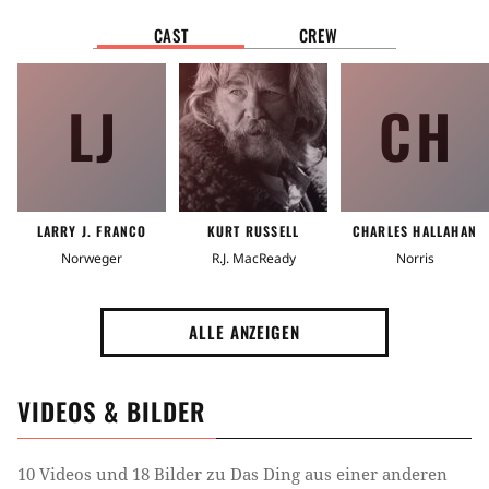
Zeit
CAST
CREW
1980er Jahre
LJ
CH
Ort
Antarktis
Zielgruppe
LARRY J. FRANCO
KURT RUSSELL
CHARLES HALLAHAN
Über 18 (Gewalt)
Norweger
R.J. MacReady
Norris
Stimmung
ALLE ANZEIGEN
Spannend
Gruselig
Hart
VIDEOS & BILDER
Tag
Kultfilm
Filmgattung
Klassiker
10 Videos und 18 Bilder zu Das Ding aus einer anderen