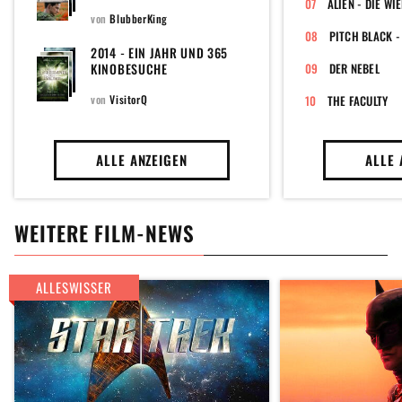
WIE DU?
ALIEN - DIE W
von
BlubberKing
2014 - EIN JAHR UND 365
KINOBESUCHE
DER NEBEL
von
VisitorQ
THE FACULTY
ALLE ANZEIGEN
ALLE 
WEITERE FILM-NEWS
ALLESWISSER