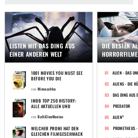
LISTEN MIT DAS DING AUS
DIE BESTEN AL
EINER ANDEREN WELT
HORRORFILME
1001 MOVIES YOU MUST SEE
BEFORE YOU DIE
ALIENS - DIE 
von
Mimuschka
DAS DING AUS 
IMDB TOP 250 HISTORY:
ALLE AKTUELLEN UND
PREDATOR
EHEMALIGEN FILME DER
POPULÄREN TOPLISTE DER
von
BaltiCineManiac
ALIEN³
WELTWEIT GRÖSSTEN F
ILMDATENBANK
WELCHER PROMI HAT DEN
PROMETHEUS -
GLEICHEN FILMGESCHMACK