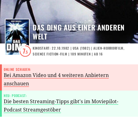
DAS DING AUS EINER ANDEREN
WELT
KINOSTART: 22.10.1982
|
USA
(
1982
) |
ALIEN-HORRORFILM
,
7
.5
SCIENCE FICTION-FILM
| 109 MINUTEN
|
AB 16
ONLINE SCHAUEN:
Bei Amazon Video und 4 weiteren Anbietern
anschauen
NEU: PODCAST:
Die besten Streaming-Tipps gibt's im Moviepilot-
Podcast Streamgestöber