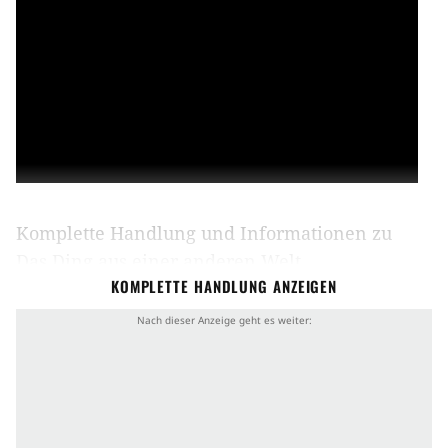
Komplette Handlung und Informationen zu
Das Ding aus einer anderen Welt
KOMPLETTE HANDLUNG ANZEIGEN
Handlung von Das Ding aus einer anderen Welt
R. J. MacReady (
Kurt Russell
) und elf weitere
Männer (u. a.
Wilford Brimley
,
Keith David
) bilden
die Besatzung einer amerikanischen
Forschungsstation in der Antarktis. Ihre Routine
wird eines Tages unterbrochen, als ihnen ein