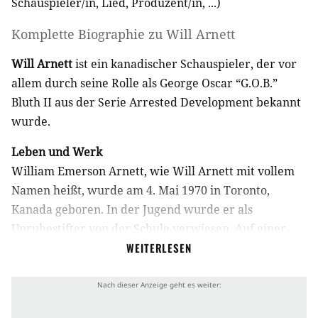
Schauspieler/in
,
Lied
,
Produzent/in
, ...)
Komplette Biographie zu
Will Arnett
Will Arnett
ist ein kanadischer Schauspieler, der vor
allem durch seine Rolle als George Oscar “G.O.B.”
Bluth II aus der Serie Arrested Development bekannt
wurde.
Leben und Werk
William Emerson Arnett, wie Will Arnett mit vollem
Namen heißt, wurde am 4. Mai 1970 in Toronto,
Kanada geboren. In der Jugend wurde er als
Unruhestifter von der Schule verwiesen. Auf einer
öffentlichen Schule konnte Will Arnett dann jedoch
WEITERLESEN
Schauspielunterricht nehmen, was er früh als seinen
späteren Berufsweg erkannte. 1990 zog er schließlich
nach New York, um am renommierten Lee Strasberg