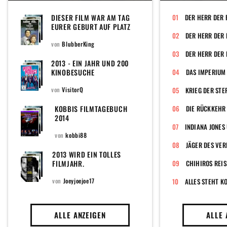
DIESER FILM WAR AM TAG
DER HERR DER 
EURER GEBURT AUF PLATZ
EINS DER CHARTS
von
BlubberKing
DER HERR DER 
2013 - EIN JAHR UND 200
KINOBESUCHE
DAS IMPERIUM
von
VisitorQ
KRIEG DER STE
KOBBIS FILMTAGEBUCH
DIE RÜCKKEHR 
2014
von
kobbi88
JÄGER DES VE
2013 WIRD EIN TOLLES
FILMJAHR.
CHIHIROS REIS
von
Joeyjoejoe17
ALLES STEHT K
ALLE ANZEIGEN
ALLE 