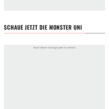
Hintergrund & Infos zu Die Monster Uni
Zwölf Jahre sind zwischen
Die Monster AG
und Die
Monster Uni vergangen. Damit ist Die Monster Uni
nicht nur ein Prequel der Monster AG, sondern das
SCHAUE JETZT
DIE MONSTER UNI
erste Prequel in der Geschichte der Pixar-
Animation-Studios. Die Monster AG konnte mit
seinem damaligen Budget von schätzungsweise 115
Millionen US-Dollar weltweit rund 550 Millionen US-
Dollar allein nur an den Kinokassen einspielen.
Damit gehört Die Monster AG zu den zehn
erfolgreichsten Animationsfilmen aller Zeiten. Da
heißt es abwarten, ob Die Monster Uni an den Erfolg
anknüpft, ihn sogar übertrifft oder doch unter den
Erwartungen bleibt. (DL)
Produktionsland