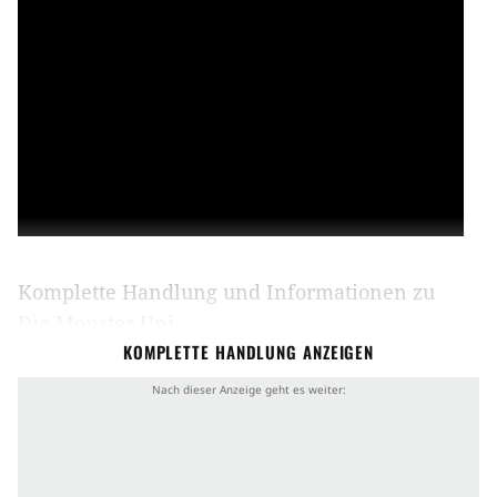
Komplette Handlung und Informationen zu
Die Monster Uni
KOMPLETTE HANDLUNG ANZEIGEN
Handlung von Die Monster Uni
Mike (
Billy Crystal
) hat einen Traum: Er möchte
professioneller Schrecker werden, doch muss er
dafür die hohe Kunst des Erschreckens lernen.
Dafür macht sich Mike auf den Weg zur Monster-