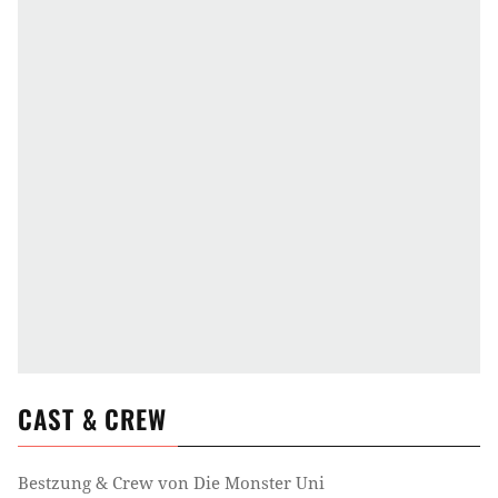
USA
Altersfreigabe
Ab 0
Genre
Abenteuerfilm
Fantasyfilm
Animationsfilm
Computeranimationsfilm
Komödie
Zeit
2000er Jahre
Gegenwart
CAST & CREW
Ort
Bestzung & Crew von
Die Monster Uni
Parallelwelt