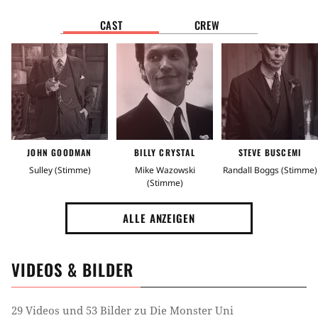
CAST
CREW
Zielgruppe
Familienfilm
Jugendfilm
Kinderfilm
Stimmung
Entspannt
Gruselig
Witzig
Spannend
JOHN GOODMAN
BILLY CRYSTAL
STEVE BUSCEMI
Gutgelaunt
Sulley (Stimme)
Mike Wazowski
Randall Boggs (Stimme)
(Stimme)
Tag
ALLE ANZEIGEN
Pixar
Real 3D
Prequel
Handlung
VIDEOS & BILDER
Universität
Wahre Freundschaft
29 Videos und 53 Bilder zu Die Monster Uni