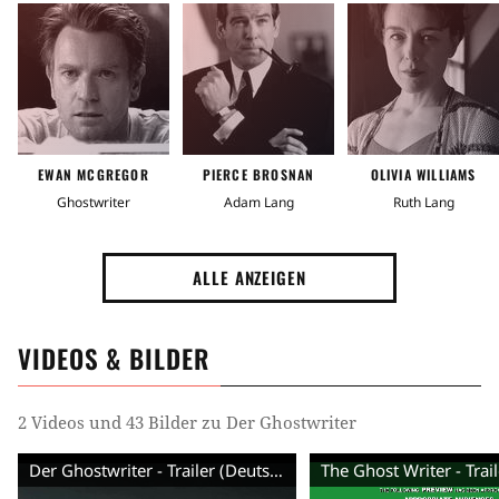
Großbritannien
Frankreich
Deutschland
Altersfreigabe
Ab 12
EWAN MCGREGOR
PIERCE BROSNAN
OLIVIA WILLIAMS
Genre
Ghostwriter
Adam Lang
Ruth Lang
Verschwörungsthriller
Drama
Politthriller
ALLE ANZEIGEN
Thriller
Zeit
VIDEOS & BILDER
2000er Jahre
2 Videos und 43 Bilder zu Der Ghostwriter
Ort
Der Ghostwriter - Trailer (Deutsch)
England
London