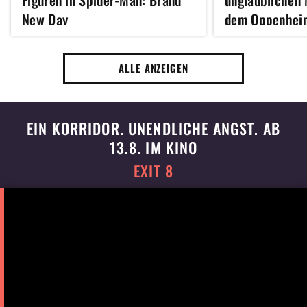
Figuren in Spider-Man: Brand
unglaublichen 
New Day
dem Oppenhei
Inception sche
ALLE ANZEIGEN
EIN KORRIDOR. UNENDLICHE ANGST. AB
13.8. IM KINO
EXIT 8