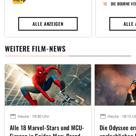
DIE BOURNE V
ALLE ANZEIGEN
ALLE 
WEITERE FILM-NEWS
Heute - 19:30 Uhr
Heute - 18:15 U
Alle 18 Marvel-Stars und MCU-
Die Odyssee er