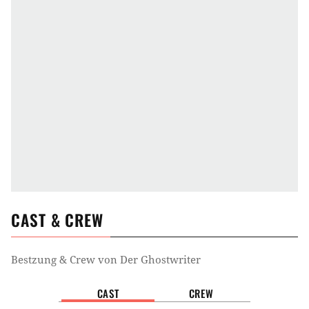
Anfang 2007, als er gerade mit Roman Polanski an
einer Adaption seines Romans „Pompeii” arbeitete.
Da Harris an beiden Projekten parallel schrieb,
glaubt er, dass der Roman von Polanskis Einfluss
geprägt wurde. Der Originaltitel des Buches, „The
Ghost” bzw. „Der Geist” bezieht sich sowohl auf den
Profi-Ghostwriter, dessen umfangreiche
Ausarbeitung faktisch den Roman bildet, als auch
auf seinen Vorgänger, der beim Einsetzen der
Handlung gerade unter grausamen und
mysteriösen Umständen ertrunken ist. Auch Lang ist
CAST & CREW
eine Art Gespenst seines früheren Selbsts, wie die
meisten ehemaligen Staatschefs.
Bestzung & Crew von
Der Ghostwriter
CAST
CREW
Produktionsland