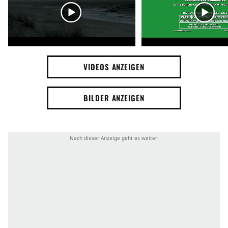
Zielgruppe
Männerfilm
Pärchenfilm
Stimmung
VIDEOS ANZEIGEN
Spannend
Aufregend
Ernst
BILDER ANZEIGEN
Tag
Romanverfilmung
Bestsellerverfilmung
Alle Berlinale Gewinner
Handlung
Literatur
CIA
Folter
CIA Agent
Regierung
Kleidung
Verfolgung
Boot