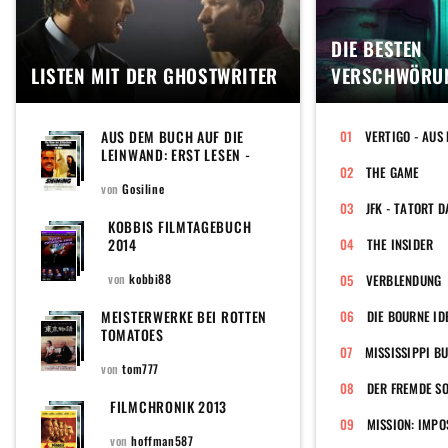
DIE BESTEN
LISTEN MIT DER GHOSTWRITER
VERSCHWÖRUN
AUS DEM BUCH AUF DIE
VERTIGO - AUS
LEINWAND: ERST LESEN -
DANN SEHEN
THE GAME
von
Gosiline
JFK - TATORT D
KOBBIS FILMTAGEBUCH
2014
THE INSIDER
von
kobbi88
VERBLENDUNG
MEISTERWERKE BEI ROTTEN
DIE BOURNE ID
TOMATOES
von
tom777
DER FREMDE S
FILMCHRONIK 2013
von
hoffman587