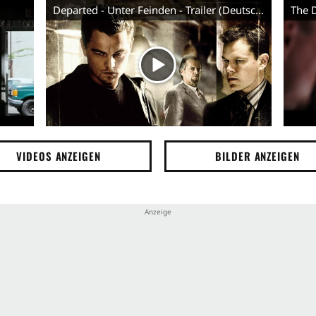
Departed - Unter Feinden - Trailer (Deutsch)
The D
Verr
FBI
Bruta
Drog
VIDEOS ANZEIGEN
BILDER ANZEIGEN
Ident
Töte
Ermit
Angs
Angs