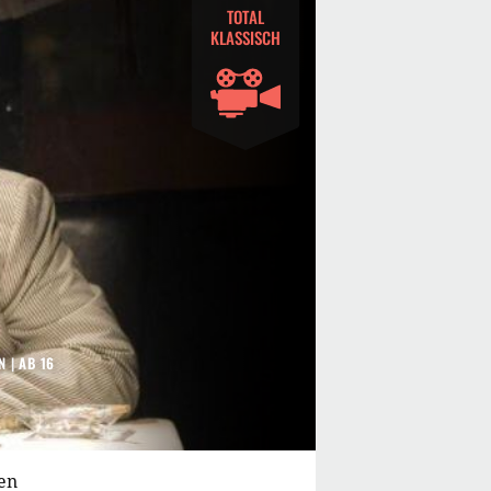
TOTAL
KLASSISCH
N
|
AB 16
en