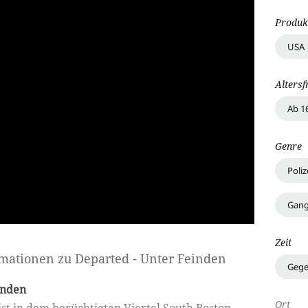
Produk
USA
Altersf
Ab 1
Genre
Poliz
Gang
Zeit
rmationen zu
Departed - Unter Feinden
Gege
inden
Ort