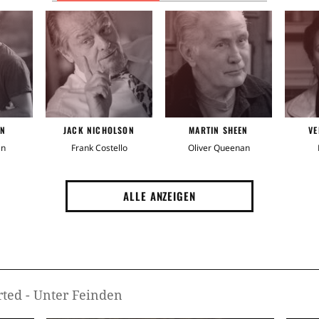
Schö
Verl
Trick
ON
JACK NICHOLSON
MARTIN SHEEN
VE
Wut 
an
Frank Costello
Oliver Queenan
Falsc
ALLE ANZEIGEN
Kamp
Poliz
Neue
rted - Unter Feinden
Vert