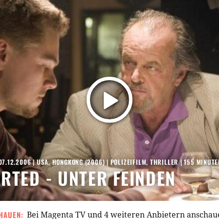
07.12.2006
|
USA
,
HONGKONG
(
2006
) |
POLIZEIFILM
,
THRILLER
| 155 MINUTE
RTED - UNTER FEINDEN
HAUEN:
Bei Magenta TV und 4 weiteren Anbietern anschau