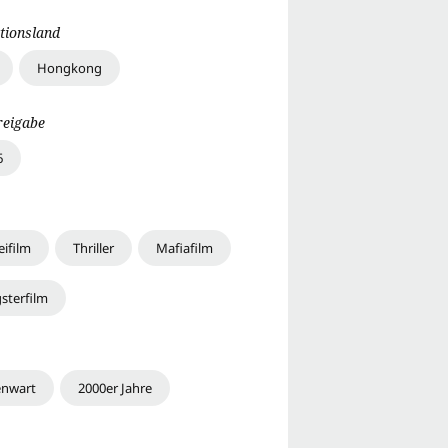
tionsland
Hongkong
reigabe
6
eifilm
Thriller
Mafiafilm
sterfilm
nwart
2000er Jahre