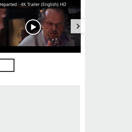
eparted - 4K Trailer (English) HD
äter
Verrat
Gangsterboss
Polizei
Gewalt
lität
Geheime Identität
enhandel
Doppelleben
ität
Gangster
Überleben
n
Lebensgefahr
Täuschung
tler
Mörder
t vor dem Tod
Falle
Polizist
t
Gefahr
Schusswaffe