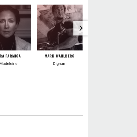
nheit
Verhör
Ideologie
ieben
Liebe
Kokain
Inspektor
Undercover
RA FARMIGA
MARK WAHLBERG
ANTHONY ANDERSON
und Hass
Einsamkeit
Madeleine
Dignam
Brown
he Identität
f auf Leben und Tod
Kriminalität
eistation
Mafia
 Identität
Vaterfigur
Beweis
rauen
Vater-Sohn-Beziehung