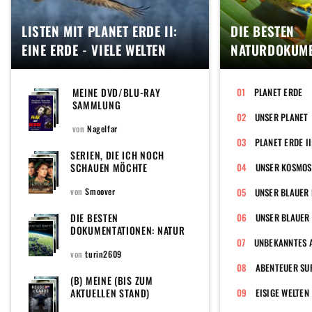
LISTEN MIT PLANET ERDE II:
DIE BESTEN
EINE ERDE - VIELE WELTEN
NATURDOKUME
MEINE DVD/BLU-RAY
PLANET ERDE
SAMMLUNG
UNSER PLANET
von
Nagelfar
SERIEN, DIE ICH NOCH
SCHAUEN MÖCHTE
von
Smoover
UNSER BLAUER
DIE BESTEN
UNSER BLAUER 
DOKUMENTATIONEN: NATUR
UNBEKANNTES 
von
turin2609
ABENTEUER SU
(B) MEINE (BIS ZUM
AKTUELLEN STAND)
EISIGE WELTEN
KOMPLETT GESEHENEN