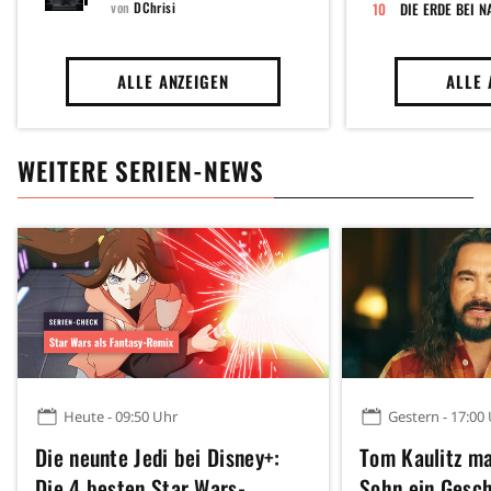
SERIEN MIT IHREN
von
DChrisi
DIE ERDE BEI 
STAFFELN:
ALLE ANZEIGEN
ALLE 
WEITERE SERIEN-NEWS
Heute - 09:50 Uhr
Gestern - 17:00
Die neunte Jedi bei Disney+:
Tom Kaulitz m
Die 4 besten Star Wars-
Sohn ein Gesc