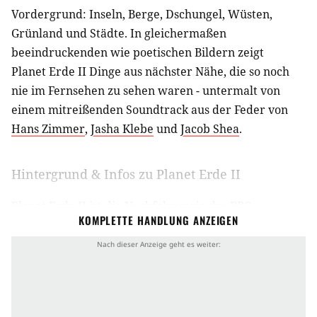
Vordergrund: Inseln, Berge, Dschungel, Wüsten,
Grünland und Städte. In gleichermaßen
beeindruckenden wie poetischen Bildern zeigt
Planet Erde II Dinge aus nächster Nähe, die so noch
nie im Fernsehen zu sehen waren - untermalt von
einem mitreißenden Soundtrack aus der Feder von
Hans Zimmer
,
Jasha Klebe
und
Jacob Shea
.
Hintergrund & Infos zu Planet Erde II
Planet Erde II ist die Nachfolgeserie des BBC-
KOMPLETTE HANDLUNG ANZEIGEN
Formats
Planet Erde
, das insgesamt elf Episoden
umfasst und vom März bis Dezember 2006 auf BBC
One ausgestrahlt wurde. Zwei Jahre später folgte
zudem der Kinofilm
Unsere Erde - Der Film
, der
weitere Aufnahmen präsentierte, die nicht in der