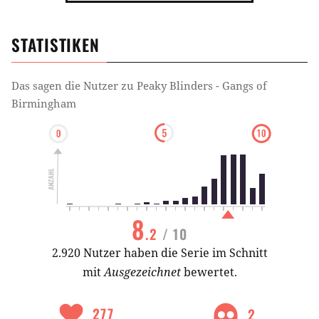
Familie
Bandenchef
Bande
STATISTIKEN
Familienunternehmen
Familienkonflikt
Familienclan
Familienehre
Familienkonflikte
Das sagen die Nutzer zu
Peaky Blinders - Gangs of
Birmingham
Familiengeschichte
Familiengeheimnis
Familienalltag
Familienbetrieb
Illegal
Gesellschaft
Wette
Waffenhandel
Diebstahl
8
Waffenhändler
Gangsterehre
Gang
.2
/ 10
2.920 Nutzer haben die Serie im Schnitt
Gangsterboss
Gangster
mit
Ausgezeichnet
bewertet.
Bruder-Schwester Beziehung
Bruder-Bruder-Beziehung
277
2