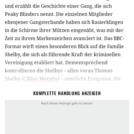
und erzählt die Geschichte einer Gang, die sich
Peaky Blinders nennt. Die einzelnen Mitglieder
ebenjener Gangsterbande haben sich Rasierklingen
in die Schirme ihrer Mützen eingenäht, was mit der
Zeit zu ihrem Markenzeichen avanciert ist. Das BBC-
Format wirft einen besonderen Blick auf die Familie
Shelby, die sich als führende Kraft der kriminellen
Vereinigung etabliert hat. Dementsprechend
kontrollieren die Shelbys – allen voran Thomas
Shelby (
Cillian Murphy
) – sämtliche Ereignisse, die
sich in Birmingham abspielen und haben nicht
KOMPLETTE HANDLUNG ANZEIGEN
zuletzt die Machenschaften der Gesetzeshüter unter
Kontrolle. Aus diesem Grund wird Chief Inspector
Chester Campbell (
Sam Neill
) im Auftrag des Royal
Irish Constabulary in die Stadt geschickt, um die
Konstanten von Recht und Ordnung wieder