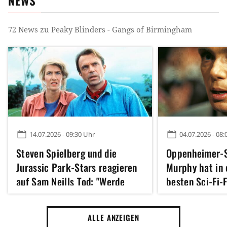
NEWS
Drama
Gangsterserie
Historienserie
72
News zu
Peaky Blinders - Gangs of Birmingham
Zeit
Erster Weltkrieg
1920er Jahre
1910er Jahre
Ort
Großbritannien
England
Stimmung
14.07.2026 - 09:30 Uhr
04.07.2026 - 08:
Ernst
Hart
Spannend
Steven Spielberg und die
Oppenheimer-St
Jurassic Park-Stars reagieren
Murphy hat in 
Tag
auf Sam Neills Tod: "Werde
besten Sci-Fi-
Serien mit Suchtfaktor
dich für immer lieben, Alan
mitgespielt un
Grant"
Jahre auf sein
ALLE ANZEIGEN
Handlung
großen Kinoauf