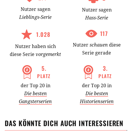
Geschwister
Illegalität
Unrecht
Nutzer
sagen
Nutzer
sagen
Lieblings-
Serie
Hass-
Serie
Gesetzlosigkeit
Gesetz
Polizist
Geschäft
117
1.028
Gewalt
Geheimnis
Inspektor
Bandenkrieg
Nutzer
schauen
diese
Nutzer
haben
sich
Serie gerade
diese Serie
vorgemerkt
5
.
3
.
PLATZ
PLATZ
der Top 20 in
der Top 20 in
Die besten
Die besten
Gangsterserien
Historienserien
DAS KÖNNTE DICH AUCH INTERESSIEREN