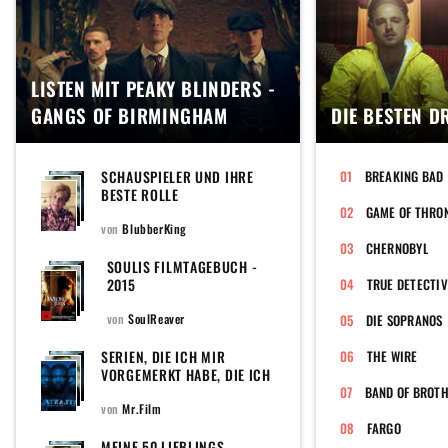
LISTEN MIT PEAKY BLINDERS -
GANGS OF BIRMINGHAM
DIE BESTEN D
SCHAUSPIELER UND IHRE
BREAKING BAD
BESTE ROLLE
GAME OF THRO
von
BlubberKing
CHERNOBYL
SOULIS FILMTAGEBUCH -
2015
TRUE DETECTIV
von
SoulReaver
DIE SOPRANOS
SERIEN, DIE ICH MIR
THE WIRE
VORGEMERKT HABE, DIE ICH
UNBEDINGT SEHEN WILL,
UND DIE ICH AUF DIESE
von
Mr.Film
LISTE PACKEN MÖCHTE,
FARGO
DAMIT ICH SIE NICHT ALLE
MEINE 50 LIEBLINGS