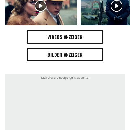
Die BBC-Serie Peaky Blinders feierte am 12.
September 2013 auf BBC Two ihre Premiere. Die
erste Staffel
umfasst insgesamt sechs Episoden mit
einer jeweiligen Lauflänge von rund 60 Minuten. Im
VIDEOS ANZEIGEN
Oktober 2013 verkündeten die Verantwortlichen
des TV-Formates zudem, dass eine
zweite Staffel
bereits in Planung sei. Diese soll voraussichtlich im
BILDER ANZEIGEN
Spätherbst 2014 ausgestrahlt werden.
Steven Knight
ist der Schöpfer von Peaky Blinders und hat
ebenfalls das Skript geschrieben. Als Regisseure
fungierten bisher
Otto Bathurst
und
Tom Harper
.
Zum Cast gehören namhafte Darsteller wie
Cillian
Murphy
,
Sam Neill
und
Helen McCrory
. Im Rahmen
der zweiten Staffel wird
Tom Hardy
das Ensemble
ergänzen. Das Intro einer jeden Episode wird von
dem
Nick Cave
and the Bad Seeds-Song
Red Right