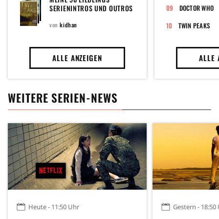
VERGESSE
SERIENINTROS UND OUTROS
DOCTOR WHO
von
kidhan
TWIN PEAKS
ALLE ANZEIGEN
ALLE 
WEITERE SERIEN-NEWS
Heute - 11:50 Uhr
Gestern - 18:50