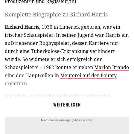
Produzent/in
und
Regisseur/in
)
Komplette Biographie zu
Richard Harris
Richard Harris
, 1930 in Limerick geboren, war ein
irischer Schauspieler. In seiner Jugend war Harris ein
aufstrebender Rugbyspieler, dessen Karriere nur
durch eine Tuberkulose-Erkrankung verhindert
wurde. So widmete er sich erfolgreich der
Schauspielerei – 1962 konnte er neben
Marlon Brando
eine der Hauptrollen in
Meuterei auf der Bounty
ergattern.
Nachdem er schon für
Lockender Lorbeer
den
Darstellerpreis in Cannes gewinnen konnte, wurde er
WEITERLESEN
1967 für die Rolle des König Arthur in
Camelot – Am
Hofe König Arthurs
mit einem Golden Globe
ausgezeichnet. Während der 80er Jahre war es etwas