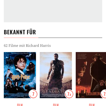
BEKANNT FÜR
62 Filme mit Richard Harris
7
7
7
.8
FILM
FILM
FILM