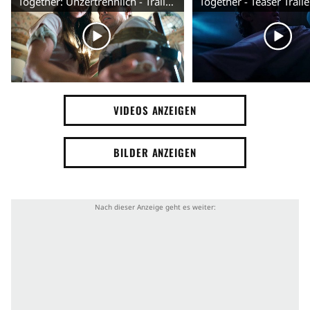
Together: Unzertrennlich - Trailer (Deutsch) HD
Menschliches Zusammenleben
Landleben
Umzug
Höhle
Macht
Böse Macht
Sturm
Angst
gruselig
Übernatürliche Kräfte
VIDEOS ANZEIGEN
BILDER ANZEIGEN