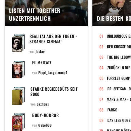
LISTEN MIT TOGETHER -
UNZERTRENNLICH
DIE BESTEN K
REALITÄT AUS DEN FUGEN -
INGLOURIOUS B
STRANGE CINEMA!
DER GROSSE DI
von
jacker
THE BIG LEBOW
FILMZITATE
ZURÜCK IN DIE
von
Pippi_Langstrumpf
FORREST GUMP
STARKE REGIEDEBÜTS SEIT
2000
von
dazlious
FARGO
BODY-HORROR
DAS LEBEN DES
von
Gabe666
MANCHE MÖGEN'