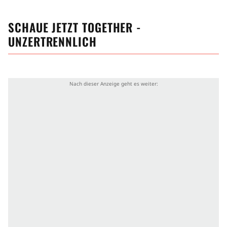
Im Mai 2025 wurden die Talent-Agentur Endeavor
von Franco, Bree und Regisseur/Drehbuchautor
SCHAUE JETZT
TOGETHER -
Michael Shanks sowie die Filmfilma Neon wegen
UNZERTRENNLICH
einer möglichen Copyrights-Verletzung verklagt.
Der Plagiatsvorwurf bezog sich auf ein potenzielles,
unerlaubtes Kopieren des Films Better Half aus dem
Jahr 2023 von Patrick Henry Phelan. Dessen Film
hatte, anders als Shanks Body-Horrorfilm, einen
komödiantischen Tonfall, während er die Körper
seines Paares beim Sex verschmolz. Zugleich wiesen
beide Filme parallele Elemente auf, wie eine
Diskussion über Platons Symposium oder eine
Referenz auf das Album Spiceworld der Spice Girls.
Die Klägerseite behauptete, Better Half Franco und
Brie bereits 2020 gepitcht zu haben, die aber
abgelehnt hätten, um den Stoff selbst zu