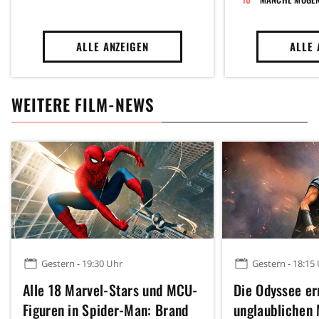
ALLE ANZEIGEN
ALLE 
WEITERE FILM-NEWS
Gestern - 19:30 Uhr
Gestern - 18:15
Alle 18 Marvel-Stars und MCU-
Die Odyssee er
Figuren in Spider-Man: Brand
unglaublichen 