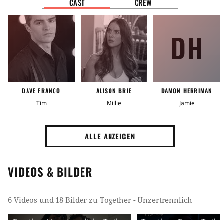
CAST
CREW
Zeit
DH
2020er Jahre
Ort
Vereinigte Staaten von Amerika (USA)
DAVE FRANCO
ALISON BRIE
DAMON HERRIMAN
Tim
Millie
Jamie
Stimmung
Gruselig
ALLE ANZEIGEN
Handlung
Transformation
Paar
Wandel
VIDEOS & BILDER
Menschlicher Körper
Übersinnliches
Ehepaar
6 Videos und 18 Bilder zu Together - Unzertrennlich
Liebespaar
Zusammenhalt