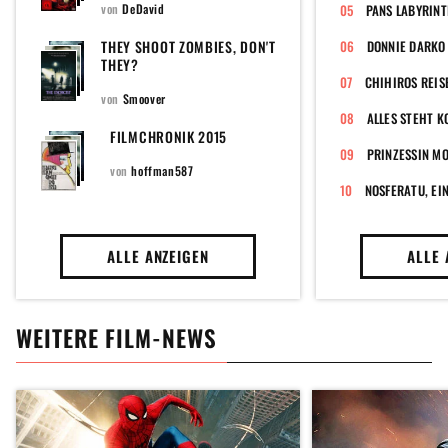
von
DeDavid
PANS LABYRIN
THEY SHOOT ZOMBIES, DON'T
DONNIE DARKO
THEY?
CHIHIROS REIS
von
Smoover
ALLES STEHT K
FILMCHRONIK 2015
PRINZESSIN M
von
hoffman587
ALLE ANZEIGEN
ALLE 
WEITERE FILM-NEWS