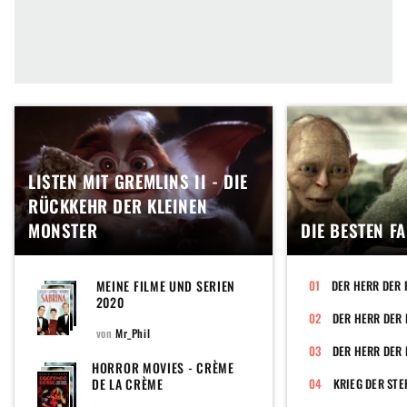
LISTEN MIT GREMLINS II - DIE
RÜCKKEHR DER KLEINEN
MONSTER
DIE BESTEN F
MEINE FILME UND SERIEN
DER HERR DER 
2020
von
Mr_Phil
DER HERR DER 
HORROR MOVIES - CRÈME
DE LA CRÈME
KRIEG DER STE