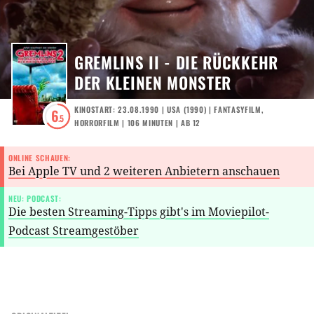
GREMLINS II - DIE RÜCKKEHR
DER KLEINEN MONSTER
KINOSTART: 23.08.1990
|
USA
(
1990
) |
FANTASYFILM
,
6
.5
HORRORFILM
| 106 MINUTEN
|
AB 12
ONLINE SCHAUEN:
Bei Apple TV und 2 weiteren Anbietern anschauen
NEU: PODCAST:
Die besten Streaming-Tipps gibt's im Moviepilot-
Podcast Streamgestöber