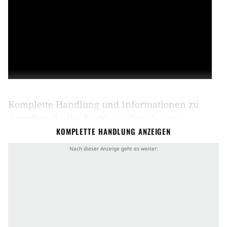
Komplette Handlung und Informationen zu
Gremlins II - Die Rückkehr der kleinen
KOMPLETTE HANDLUNG ANZEIGEN
Monster
Handlung von Gremlins II – Die Rückkehr der
kleinen Monster
“Regel Nr. 1: Setze es keinem direkten Sonnen- oder
hellem Licht aus, denn dieses tötet einen Mogwai.
Regel Nr. 2: Lass es nicht in Kontakt mit Wasser
kommen. Regel Nr. 3: Füttere einen Mogwai