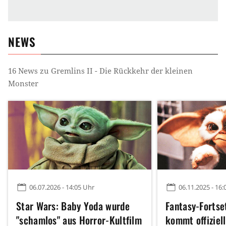
Sequel
Handlung
NEWS
Unternehmer
Chaos
Verrückter Professor
16
News zu
Gremlins II - Die Rückkehr der kleinen
Säure
Warnung
Krieger
Rauchen
Monster
Teleskop
Wissenschaft außer Kontrolle
Alarm
Petting
Kreatur
Gesundheitsprobleme
Krake
Tür
Monster
Sterben und Tod
Wasser
Tierzucht
Angst
Gesang
06.07.2026 - 14:05 Uhr
06.11.2025 - 16:
Fortpflanzung
Wissenschaftler
Medikament
Star Wars: Baby Yoda wurde
Fantasy-Fortse
"schamlos" aus Horror-Kultfilm
kommt offiziel