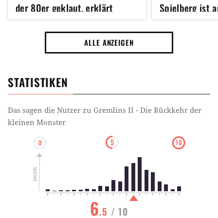
Mensch-Tier-Beziehung
Mutation
Millionär
der 80er geklaut, erklärt
Spielberg ist 
Regisseur
Fernsehsender
Rennen
Kuss
Unfall
ALLE ANZEIGEN
Schrei
Hochhaus
Säugetier
Forschungsstation
Labor
Strom
Klugheit
STATISTIKEN
Restaurant
Fledermaus
Mutant
Das sagen die Nutzer zu
Gremlins II - Die Rückkehr der
kleinen Monster
6
.5
/ 10