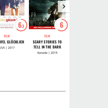
6
6
6
.3
.3
FILM
FILM
FILM
IFEL GLÜCKLICH
SCARY STORIES TO
MARGOS SPUREN
TELL IN THE DARK
USA | 2017
USA | 2015
Kanada | 2019