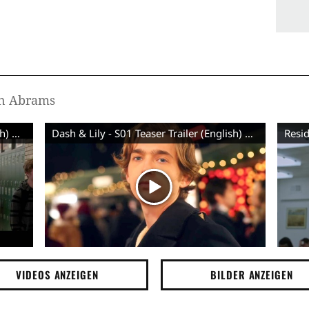
in Abrams
Paper Towns - Featurette Story (English) HD
Dash & Lily - S01 Teaser Trailer (English) HD
Resid
VIDEOS ANZEIGEN
BILDER ANZEIGEN