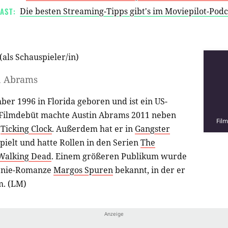
AST:
Die besten Streaming-Tipps gibt's im Moviepilot-Pod
(als
Schauspieler/in
)
n Abrams
er 1996 in Florida geboren und ist ein US-
 Filmdebüt machte Austin Abrams 2011 neben
Fil
m
Ticking Clock
. Außerdem hat er in
Gangster
pielt und hatte Rollen in den Serien
The
Walking Dead
. Einem größeren Publikum wurde
eenie-Romanze
Margos Spuren
bekannt, in der er
m. (LM)