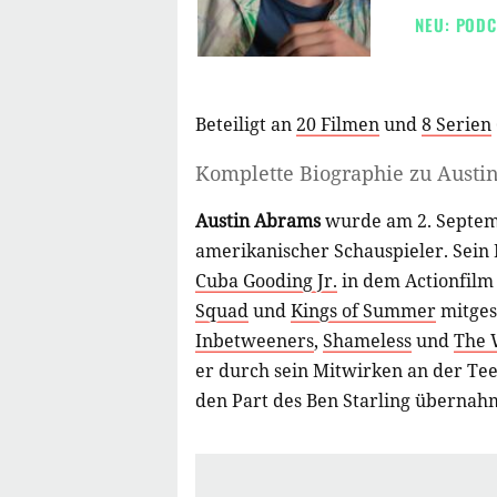
NEU: PODC
Beteiligt an
20 Filmen
und
8 Serien
Komplette Biographie zu
Austi
Austin Abrams
wurde am 2. Septemb
amerikanischer Schauspieler. Sein
Cuba Gooding Jr.
in dem Actionfil
Squad
und
Kings of Summer
mitges
Inbetweeners
,
Shameless
und
The 
er durch sein Mitwirken an der T
den Part des Ben Starling übernah