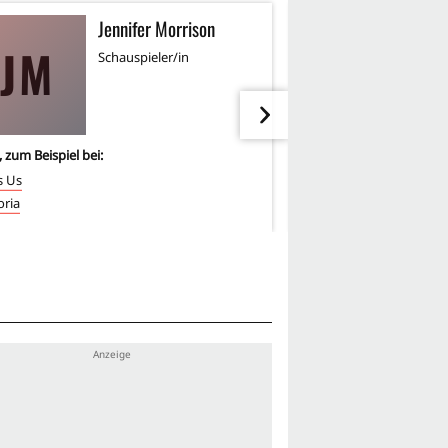
Jennifer Morrison
T
JM
TB
Schauspieler/in
Re
, zum Beispiel bei:
2
-mal, zum Beispiel bei:
s Us
The Walking Dead
ria
Silicon Valley