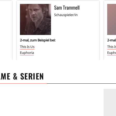
Sam Trammell
Schauspieler/in
2
-mal, zum Beispiel bei:
2
-mal
This Is Us
This I
Euphoria
Eupho
ILME & SERIEN