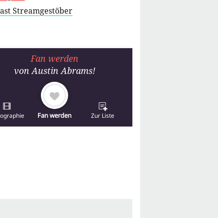
cast Streamgestöber
Fan werden
von
Austin Abrams
!
Fan werden
mographie
Zur Liste