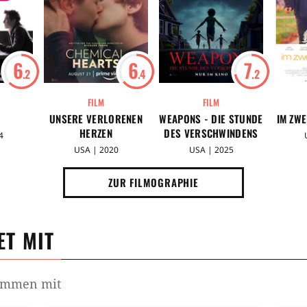
6
6
7
.2
.4
.2
FILM
FILM
UNSERE VERLORENEN
WEAPONS - DIE STUNDE
IM ZWE
HERZEN
DES VERSCHWINDENS
4
USA | 2020
USA | 2025
ZUR FILMOGRAPHIE
T MIT
sammen mit