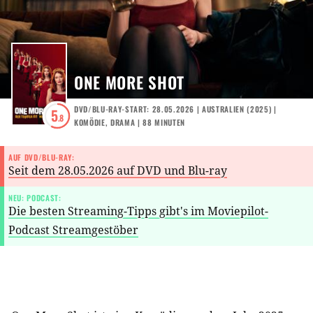
ONE MORE SHOT
DVD/BLU-RAY-START: 28.05.2026
|
AUSTRALIEN
(
2025
) |
5
.8
KOMÖDIE
,
DRAMA
| 88 MINUTEN
AUF DVD/BLU-RAY:
Seit dem 28.05.2026 auf DVD und Blu-ray
NEU: PODCAST:
Die besten Streaming-Tipps gibt's im Moviepilot-
Podcast Streamgestöber