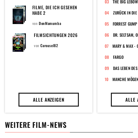
THE BIG LEBOW
FILME, DIE ICH GESEHEN
HABE 2
ZURÜCK IN DIE
von
DonMamumba
FORREST GUMP
FILMSICHTUNGEN 2026
von
Carousel82
FARGO
DAS LEBEN DES
MANCHE MÖGEN'
ALLE ANZEIGEN
ALLE 
WEITERE FILM-NEWS