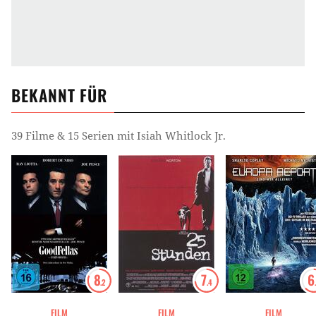
BEKANNT FÜR
39 Filme & 15 Serien mit Isiah Whitlock Jr.
8
7
6
.2
.4
FILM
FILM
FILM