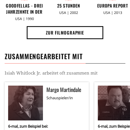
GOODFELLAS - DREI
25 STUNDEN
EUROPA REPORT
JAHRZEHNTE IN DER
USA | 2002
USA | 2013
MAFIA
USA | 1990
ZUR FILMOGRAPHIE
ZUSAMMENGEARBEITET MIT
Isiah Whitlock Jr.
arbeitet oft zusammen mit
Margo Martindale
Schauspieler/in
6
-mal, zum Beispiel bei:
6
-mal, zum Beispiel