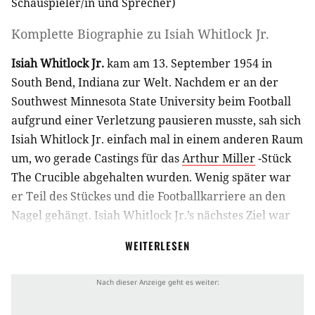
Schauspieler/in
und
Sprecher
)
Komplette Biographie zu
Isiah Whitlock Jr.
Isiah Whitlock Jr.
kam am 13. September 1954 in
South Bend, Indiana zur Welt. Nachdem er an der
Southwest Minnesota State University beim Football
aufgrund einer Verletzung pausieren musste, sah sich
Isiah Whitlock Jr. einfach mal in einem anderen Raum
um, wo gerade Castings für das
Arthur Miller
-Stück
The Crucible abgehalten wurden. Wenig später war
er Teil des Stückes und die Footballkarriere an den
Nagel gehängt. Isiah Whitlock Jr.’s nächstes Ziel war
New York, wo er erfolgreich am Broadway spielte.
WEITERLESEN
Doch auch in Off-Broadway-Stücken wurde er
bekannt. Für seine Rolle als Joe in dem Stück Four
wurde er für den Lucille Lortelle Award nominiert.