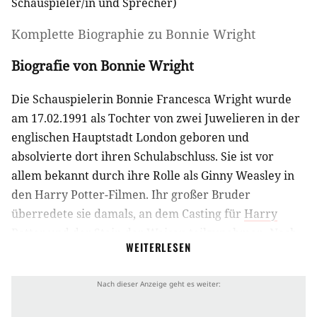
Schauspieler/in
und
Sprecher
)
Komplette Biographie zu
Bonnie Wright
Biografie von Bonnie Wright
Die Schauspielerin Bonnie Francesca Wright wurde
am 17.02.1991 als Tochter von zwei Juwelieren in der
englischen Hauptstadt London geboren und
absolvierte dort ihren Schulabschluss. Sie ist vor
allem bekannt durch ihre Rolle als Ginny Weasley in
den Harry Potter-Filmen. Ihr großer Bruder
überredete sie damals, an dem Casting für
Harry
Potter und der Stein der Weisen
teilzunehmen. Nach
WEITERLESEN
eigenen Angaben blieb sie das gesamte Vorsprechen
über in der Rolle und wurde schließlich als Ginny
besetzt.