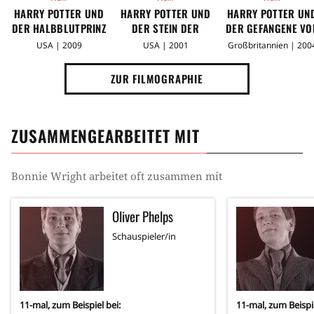
mittlerweile ihre eigene Produktionsfirma mit dem
HARRY POTTER UND
HARRY POTTER UND
HARRY POTTER UN
Namen Bon Bon Lumiere. (HZ)
DER HALBBLUTPRINZ
DER STEIN DER
DER GEFANGENE VO
WEISEN
ASKABAN
USA | 2009
USA | 2001
Großbritannien | 200
ZUR FILMOGRAPHIE
ZUSAMMENGEARBEITET MIT
Bonnie Wright
arbeitet oft zusammen mit
Oliver Phelps
Schauspieler/in
11
-mal, zum Beispiel bei:
11
-mal, zum Beispie