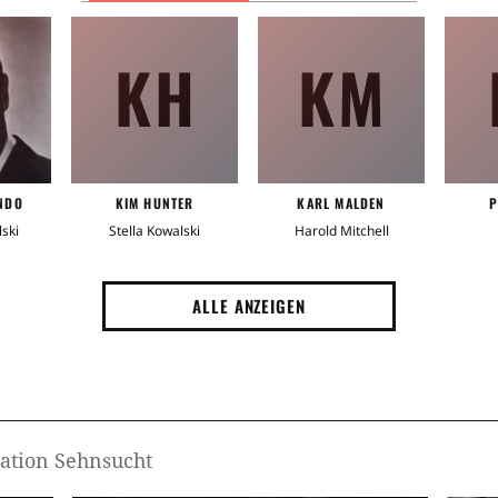
Schw
KH
KM
Schw
Arbei
Lehr
NDO
KIM HUNTER
KARL MALDEN
P
Ehem
ski
Stella Kowalski
Harold Mitchell
Schw
ALLE ANZEIGEN
Verlu
Kart
Lüge
tation Sehnsucht