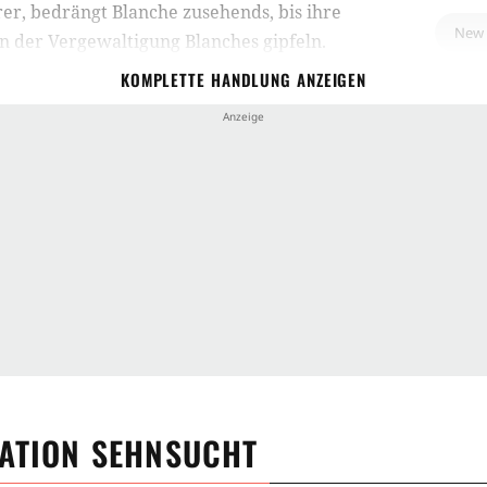
er, bedrängt Blanche zusehends, bis ihre
New 
n der Vergewaltigung Blanches gipfeln.
KOMPLETTE HANDLUNG ANZEIGEN
Vere
Fant
Stimm
Erns
Tag
AFI 
Osca
ATION SEHNSUCHT
Time