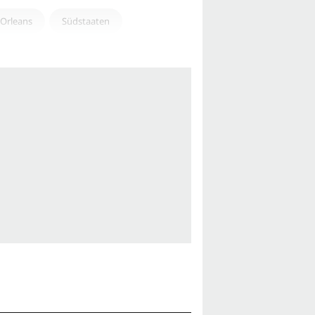
Orleans
Südstaaten
inigte Staaten von Amerika (USA)
asiewelt
ung
t
Berührend
Top 100
Klassiker
r Gewinner
's All TIME Top 100 Movies