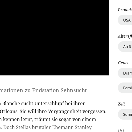
Produk
USA
Altersf
Ab 6
Genre
Dra
Fami
rmationen zu
Endstation Sehnsucht
in Blanche sucht Unterschlupf bei ihrer
Zeit
rleans. Sie will ihre Vergangenheit vergessen.
Som
 kennen lernt, träumt sie sogar von einem
 Doch Stellas brutaler Ehemann Stanley
Ort