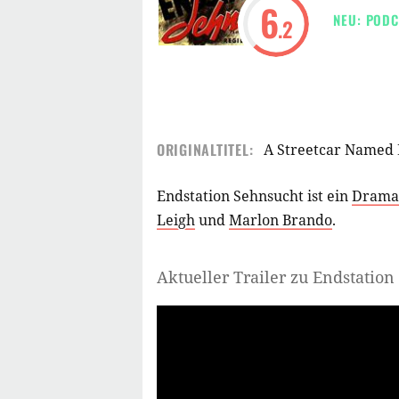
6
NEU: PODC
.2
ORIGINALTITEL:
A Streetcar Named 
Endstation Sehnsucht ist ein
Drama
Leigh
und
Marlon Brando
.
Aktueller Trailer zu Endstatio