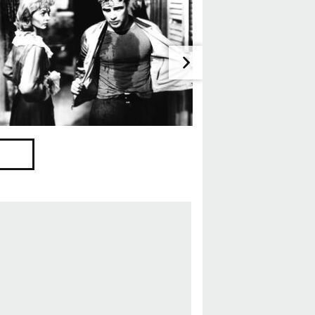
-Frau-Beziehung
Feindschaft