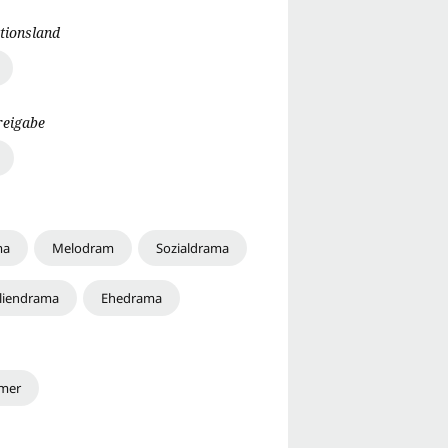
tionsland
reigabe
ma
Melodram
Sozialdrama
liendrama
Ehedrama
mer