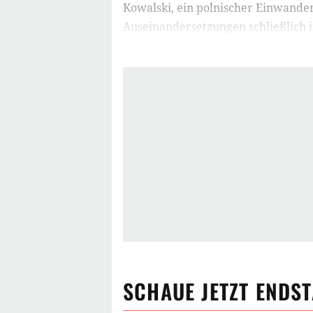
Kowalski, ein polnischer Einwander
Auseinandersetzungen schließlich i
SCHAUE JETZT
ENDST