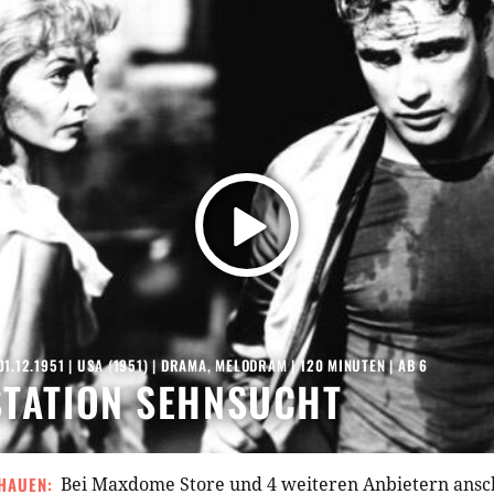
01.12.1951
|
USA
(
1951
) |
DRAMA
,
MELODRAM
| 120 MINUTEN
|
AB 6
TATION SEHNSUCHT
HAUEN:
Bei Maxdome Store und 4 weiteren Anbietern ans