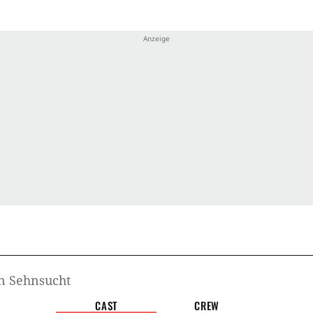
Kamm
Handlu
Fein
Männ
Herk
Entl
Haus
Gewa
n Sehnsucht
Reali
CAST
CREW