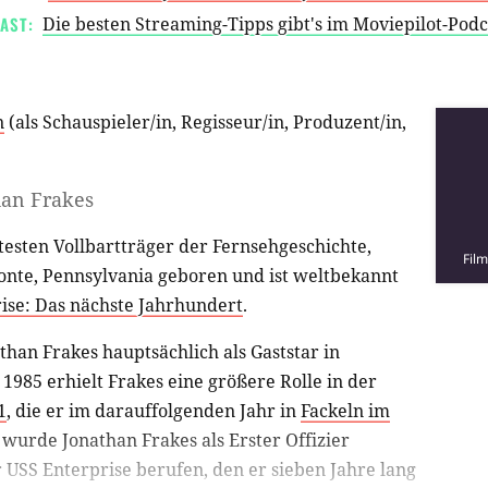
AST:
Die besten Streaming-Tipps gibt's im Moviepilot-Pod
n
(als
Schauspieler/in
,
Regisseur/in
,
Produzent/in
,
han Frakes
testen Vollbartträger der Fernsehgeschichte,
Fil
onte, Pennsylvania geboren und ist weltbekannt
ise: Das nächste Jahrhundert
.
than Frakes hauptsächlich als Gaststar in
1985 erhielt Frakes eine größere Rolle in der
1
, die er im darauffolgenden Jahr in
Fackeln im
 wurde Jonathan Frakes als Erster Offizier
r USS Enterprise berufen, den er sieben Jahre lang