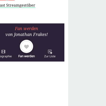
cast Streamgestöber
Fan werden
von
Jonathan Frakes
!
Fan werden
mographie
Zur Liste