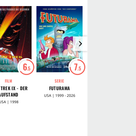
6
7
7
.5
.5
.4
FILM
SERIE
SERIE
TREK IX - DER
FUTURAMA
STAR TREK:
AUFSTAND
RAUMSCHIFF VOYAGER
USA | 1999 - 2026
USA | 1998
USA | 1995 - 2001