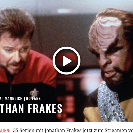
2
| MÄNNLICH | 60 FANS
THAN FRAKES
AUEN:
35 Serien mit Jonathan Frakes jetzt zum Streamen v