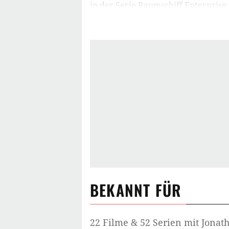
in der Serie Raumschiff Enterprise
überzeugte er nicht nur durch ein
gelegentlichen Selbstzweifeln, son
beschwingtes Posaunenspiel und sei
setzen.
Nach dem Ende von Raumschiff Ente
Jonathan Frakes hauptsächlich dem 
Folgen von Raumschiff Enterprise:
Als Regisseur fungierte Frakes hau
jenseits des Star Trek-Franchises, 
Generation-Crew,
Star Trek VIII – 
Als Regisseur trägt er den Spitzna
BEKANNT FÜR
Vor der Kamera stand Jonathan Fra
Jahrhundert hauptsächlich als Mod
Unfassbare
, sowie in einigen Fern
22 Filme & 52 Serien mit Jonat
dem Großindustriellen David Xanat