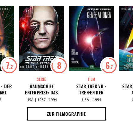
7
8
6
.2
.7
SERIE
FILM
 - DER
RAUMSCHIFF
STAR TREK VII -
STAR 
AKT
ENTERPRISE: DAS
TREFFEN DER
NÄCHSTE
GENERATIONEN
6
USA | 1987 - 1994
USA | 1994
JAHRHUNDERT
ZUR FILMOGRAPHIE