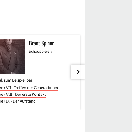
Brent Spiner
A
AF
Schauspieler/in
Sc
l, zum Beispiel bei:
10
-mal, zum Beispiel bei:
Trek VII - Treffen der Generationen
Falcon Crest
rek VIII - Der erste Kontakt
Ein Colt für alle Fälle
Trek IX - Der Aufstand
Die Waltons