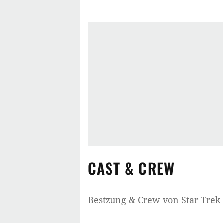
dem die Crew der Original Raumschi
CAST & CREW
Bestzung & Crew von
Star Trek