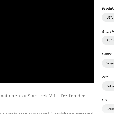
Produk
USA
Altersf
Ab 1
Genre
Scien
Zeit
Zuku
rmationen zu
Star Trek VII - Treffen der
Ort
Raum