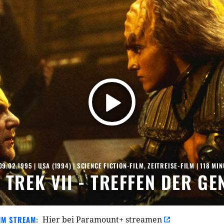
09.02.1995
|
USA
(
1994
) |
SCIENCE FICTION-FILM
,
ZEITREISE-FILM
| 118 MI
 TREK VII - TREFFEN DER G
IM STREAM:
Hier bei Paramount+ streamen