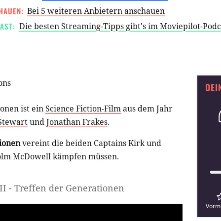
HAUEN:
Bei 5 weiteren Anbietern anschauen
AST:
Die besten Streaming-Tipps gibt's im Moviepilot-Pod
ons
DEI
ionen ist ein
Science Fiction-Film
aus dem Jahr
Stewart
und
Jonathan Frakes
.
tionen
vereint die beiden Captains Kirk und
colm McDowell kämpfen müssen.
VII - Treffen der Generationen
Vorm