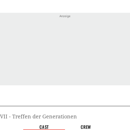
ff Enterprise Serie auftrat. (MK)
Andr
Verlu
Verlu
Mitg
Gefü
Phys
Ausb
Kamp
 VII - Treffen der Generationen
CAST
CREW