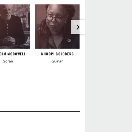
OLM MCDOWELL
WHOOPI GOLDBERG
ALAN RUCK
Soran
Guinan
Captain John Harriman