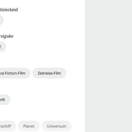
tionsland
reigabe
2
ce Fiction-Film
Zeitreise-Film
nft
schiff
Planet
Universum