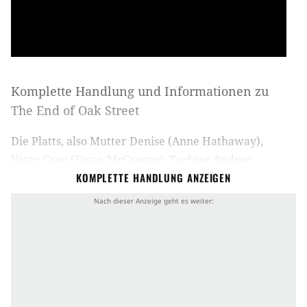
Komplette Handlung und Informationen zu
The End of Oak Street
Die Platts, also Mutter Denise (Anne Hathaway),
Vater Greg (Ewan McGregor), Tochter Audrey
KOMPLETTE HANDLUNG ANZEIGEN
(Maisy Stella) und Sohn Brian (Christian Convery)
samt Hund Starbuck, sind in den 1980ern eine ganz
normale amerikanische Familie, die sich
überraschend in einer alles andere als normalen
Situation wiederfindet.
Denn ein mysteriöses kosmisches Ereignis reißt ihre
vorstädtische Nachbarschaft, die Oak Street, aus der