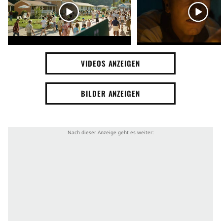
Überraschung
Kreatur
Vorstadt-Idylle
Mutter
Hund
Flucht
Jagd
Angriff
Angriff durch Tier
geheimnisvoll
Bedrohung
VIDEOS ANZEIGEN
Tochter
Sohn
Vater
Überleben
BILDER ANZEIGEN
Familie