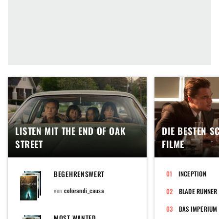
LISTEN MIT THE END OF OAK
DIE BESTEN S
STREET
FILME
BEGEHRENSWERT
INCEPTION
von
colorandi_causa
BLADE RUNNER
DAS IMPERIUM
MOST WANTED