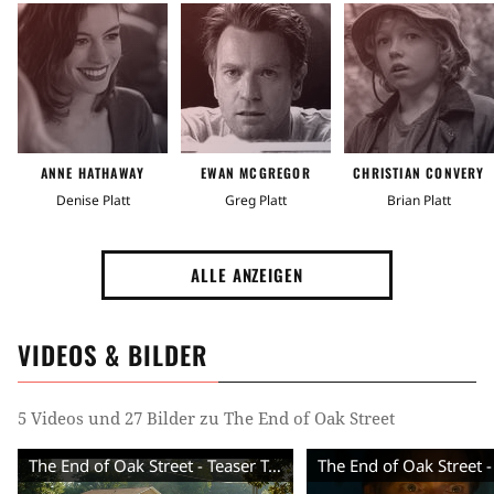
Mysterythriller
Zeit
1980er Jahre
Prähistorische Zeit
Vergangenheit
ANNE HATHAWAY
EWAN MCGREGOR
CHRISTIAN CONVERY
Denise Platt
Greg Platt
Brian Platt
Ort
Vorstadt
Vereinigte Staaten von Amerika (USA)
ALLE ANZEIGEN
Vorstadt-Idylle
VIDEOS & BILDER
Handlung
Überlebenskampf
Dinosaurier
Zeitreise
5 Videos und 27 Bilder zu The End of Oak Street
Angriff durch Monster
Transport
Lebensgefahr
The End of Oak Street - Teaser Trailer (Deutsch) HD