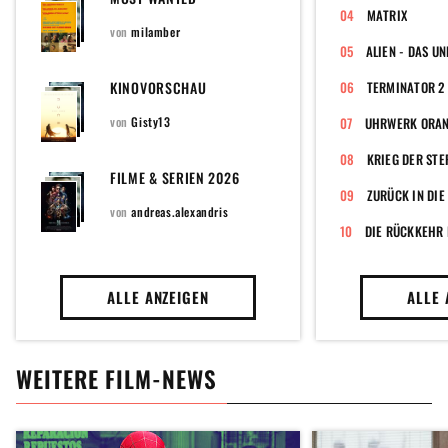
MATRIX
von
milamber
KINOVORSCHAU
von
Gisty13
UHRWERK ORA
KRIEG DER STE
FILME & SERIEN 2026
ZURÜCK IN DIE
von
andreas.alexandris
DIE RÜCKKEHR 
ALLE ANZEIGEN
ALLE 
WEITERE FILM-NEWS