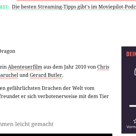
AST:
Die besten Streaming-Tipps gibt's im Moviepilot-Pod
Dragon
DEI
 ein
Abenteuerfilm
aus dem Jahr 2010 von
Chris
Baruchel
und
Gerard Butler
.
den gefährlichsten Drachen der Welt vom
 freundet er sich verbotenerweise mit dem Tier
ähmen leicht gemacht
Vorm