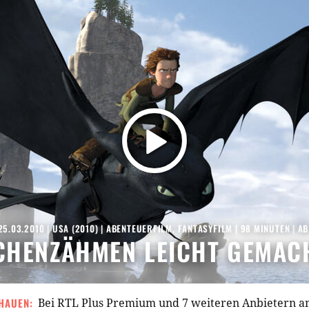
25.03.2010
|
USA
(
2010
) |
ABENTEUERFILM
,
FANTASYFILM
| 98 MINUTEN
|
AB
CHENZÄHMEN LEICHT GEMAC
HAUEN:
Bei RTL Plus Premium und 7 weiteren Anbietern 