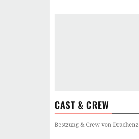
dürfen nicht befreundet sein.
Hintergrund & Infos zu Drachenzä
Das animierte Drachenspektakel a
Kinderbuchreihe Hicks der Hartnäc
von
Dean DeBlois
und
Chris Sander
März 2010 rund 1,6 Millionen Zusch
und erhielt zudem das Prädikat bes
schließlich mit
Drachenzähmen leic
gemacht 3
zwei weitere Filme des b
CAST & CREW
Bestzung & Crew von
Drachenz