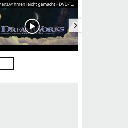
DrachenzÃ¤hmen leicht gemacht - DVD-Trailer (Deutsch)