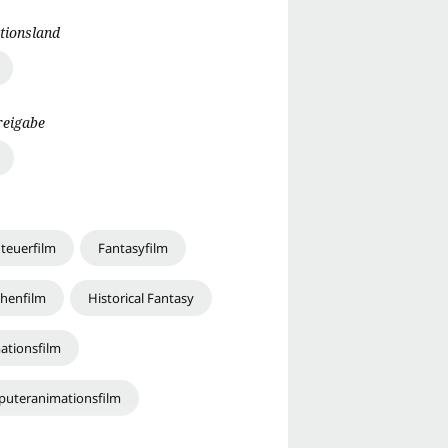
tionsland
reigabe
teuerfilm
Fantasyfilm
henfilm
Historical Fantasy
ationsfilm
uteranimationsfilm