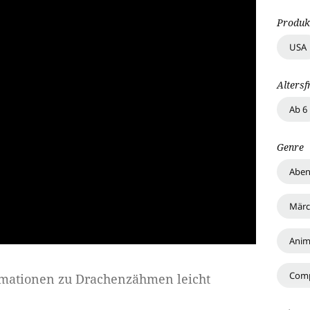
Produk
USA
Altersf
Ab 6
Genre
Aben
Märc
Anim
Comp
rmationen zu
Drachenzähmen leicht