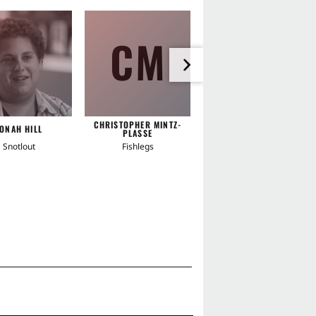
CM
CHRISTOPHER MINTZ-
JONAH HILL
KRISTEN WIIG
PLASSE
Snotlout
Fishlegs
Ruffnut