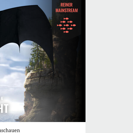
REINER
MAINSTREAM
 6
HT
anschauen