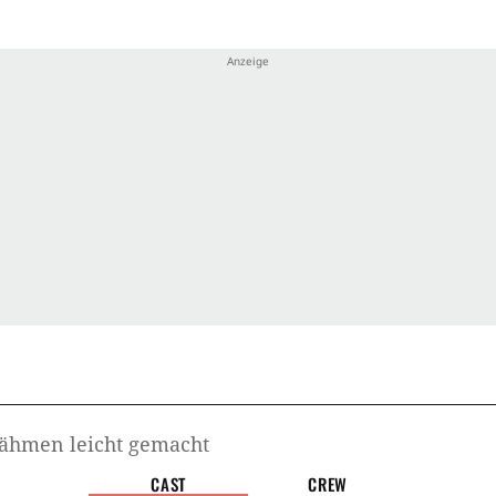
Kind
hmen leicht gemacht
Handlu
us dem Hause DreamWorks basiert auf der
Hieb
kige von Cressida Cowell. Der Animationsfilm
s
lockte ab seinem deutschen Kinostart am 25.
Krieg
auer an und wusste jung und alt zu begeistern
onders wertvoll. Auf den ersten Film folgen
Mee
ht gemacht 2
und
Drachenzähmen leicht
eliebten Franchises. (AH)
Insel
Juge
Nord
Krie
ähmen leicht gemacht
CAST
CREW