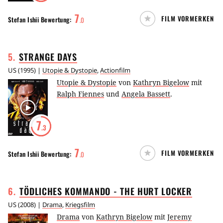
7
FILM VORMERKEN
Stefan Ishii
Bewertung:
.
0
5
.
STRANGE
DAYS
US
(
1995
) |
Utopie & Dystopie
,
Actionfilm
Utopie & Dystopie
von
Kathryn Bigelow
mit
Ralph Fiennes
und
Angela Bassett
.
7
.3
7
FILM VORMERKEN
Stefan Ishii
Bewertung:
.
0
6
.
TÖDLICHES KOMMANDO - THE HURT
LOCKER
US
(
2008
) |
Drama
,
Kriegsfilm
Drama
von
Kathryn Bigelow
mit
Jeremy