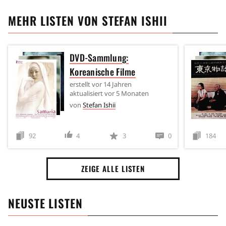
MEHR LISTEN VON
STEFAN ISHII
DVD-Sammlung:
Koreanische Filme
erstellt
vor 14 Jahren
aktualisiert
vor 5 Monaten
von
Stefan Ishii
92
4
3
0
184
ZEIGE ALLE LISTEN
NEUSTE LISTEN