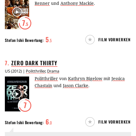
Renner
und
Anthony Mackie
.
7
.5
5
FILM VORMERKEN
Stefan Ishii
Bewertung:
.
5
7
.
ZERO DARK
THIRTY
US
(
2012
) |
Politthriller
,
Drama
Politthriller
von
Kathryn Bigelow
mit
Jessica
Chastain
und
Jason Clarke
.
7
6
FILM VORMERKEN
Stefan Ishii
Bewertung:
.
0