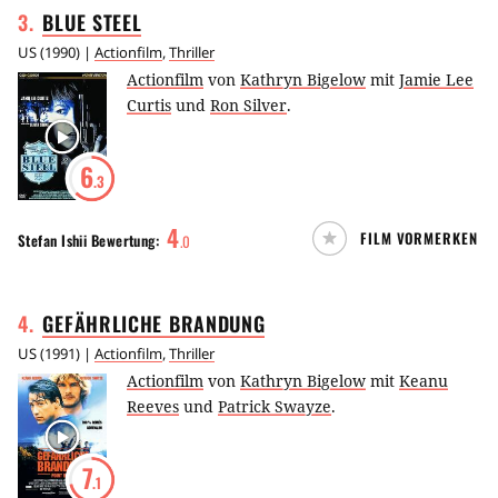
3
.
BLUE
STEEL
US
(
1990
) |
Actionfilm
,
Thriller
Actionfilm
von
Kathryn Bigelow
mit
Jamie Lee
Curtis
und
Ron Silver
.
6
.3
4
FILM VORMERKEN
Stefan Ishii
Bewertung:
.
0
4
.
GEFÄHRLICHE
BRANDUNG
US
(
1991
) |
Actionfilm
,
Thriller
Actionfilm
von
Kathryn Bigelow
mit
Keanu
Reeves
und
Patrick Swayze
.
7
.1