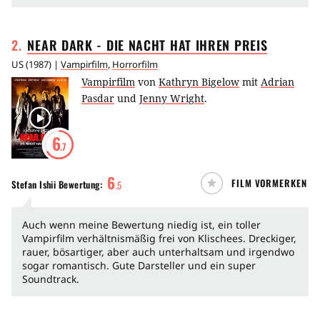
2
.
NEAR DARK - DIE NACHT HAT IHREN
PREIS
US
(
1987
) |
Vampirfilm
,
Horrorfilm
Vampirfilm
von
Kathryn Bigelow
mit
Adrian
Pasdar
und
Jenny Wright
.
6
.7
6
FILM VORMERKEN
Stefan Ishii
Bewertung:
.
5
Auch wenn meine Bewertung niedig ist, ein toller
Vampirfilm verhältnismäßig frei von Klischees. Dreckiger,
rauer, bösartiger, aber auch unterhaltsam und irgendwo
sogar romantisch. Gute Darsteller und ein super
Soundtrack.