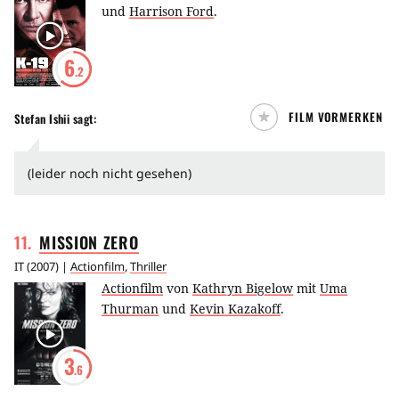
und
Harrison Ford
.
6
.2
FILM VORMERKEN
Stefan Ishii
sagt:
(leider noch nicht gesehen)
11
.
MISSION
ZERO
IT
(
2007
) |
Actionfilm
,
Thriller
Actionfilm
von
Kathryn Bigelow
mit
Uma
Thurman
und
Kevin Kazakoff
.
3
.6