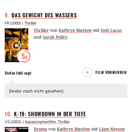
9
.
DAS GEWICHT DES
WASSERS
FR
(
2000
) |
Thriller
Thriller
von
Kathryn Bigelow
mit
Josh Lucas
und
Sarah Polley
.
5
.8
FILM VORMERKEN
Stefan Ishii
sagt:
(leider noch nicht gesehen)
10
.
K-19: SHOWDOWN IN DER
TIEFE
US
(
2002
) |
Katastrophenfilm
,
Thriller
Drama
von
Kathryn Bigelow
mit
Liam Neeson