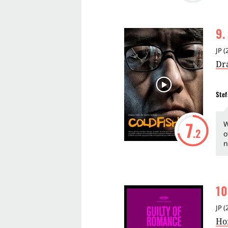
9
.
JP
(
Dr
Stef
7
W
.2
o
n
10
JP
(
Ho