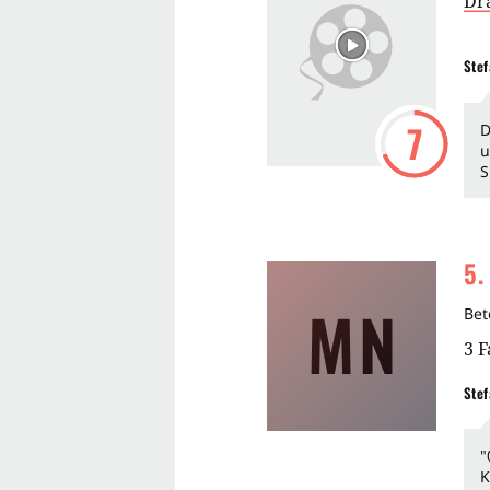
Dr
Stef
7
D
u
S
5
.
MN
Bet
3
F
Stef
"
K