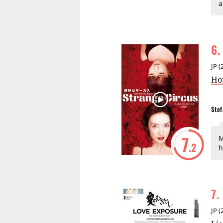
a
6
.
JP
(
Ho
Stef
7
M
.2
h
7
.
JP
(