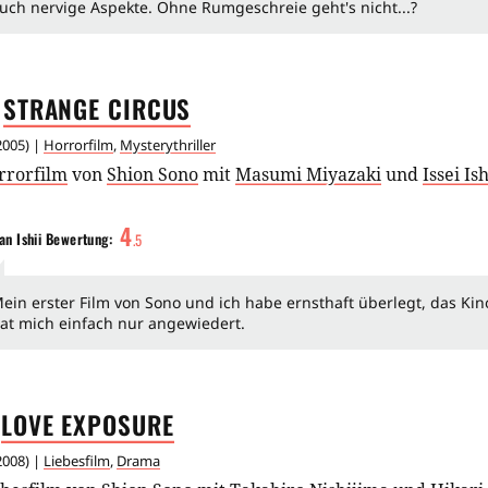
uch nervige Aspekte. Ohne Rumgeschreie geht's nicht...?
STRANGE
CIRCUS
2005
) |
Horrorfilm
,
Mysterythriller
rrorfilm
von
Shion Sono
mit
Masumi Miyazaki
und
Issei Is
4
an Ishii
Bewertung:
.
5
ein erster Film von Sono und ich habe ernsthaft überlegt, das Kino
at mich einfach nur angewiedert.
LOVE
EXPOSURE
2008
) |
Liebesfilm
,
Drama