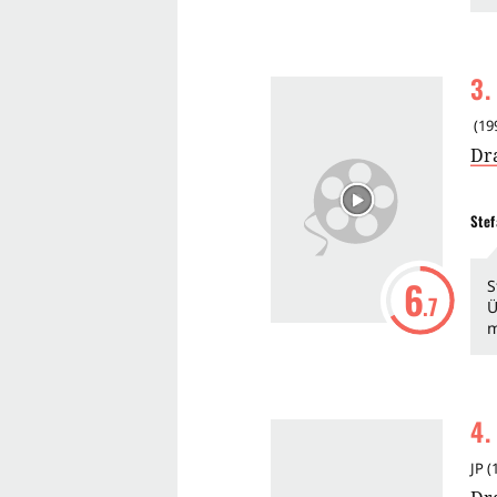
3
.
(
19
Dr
Stef
6
S
.7
Ü
m
4
.
JP
(