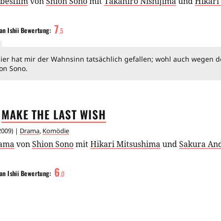
ebesfilm
von
Shion Sono
mit
Takahiro Nishijima
und
Hikari
7
an Ishii
Bewertung:
.
5
ier hat mir der Wahnsinn tatsächlich gefallen; wohl auch wegen d
on Sono.
MAKE THE LAST
WISH
2009
) |
Drama
,
Komödie
ama
von
Shion Sono
mit
Hikari Mitsushima
und
Sakura An
6
an Ishii
Bewertung:
.
0