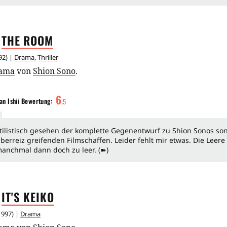
THE
ROOM
92
) |
Drama
,
Thriller
ama
von
Shion Sono
.
6
an Ishii
Bewertung:
.
5
tilistisch gesehen der komplette Gegenentwurf zu Shion Sonos so
berreiz greifenden Filmschaffen. Leider fehlt mir etwas. Die Leere 
anchmal dann doch zu leer. (➽)
IT'S
KEIKO
1997
) |
Drama