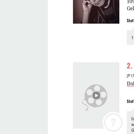
10
Ge
Stef
1
2
.
JP
(
Do
Stef
?
I
w
G