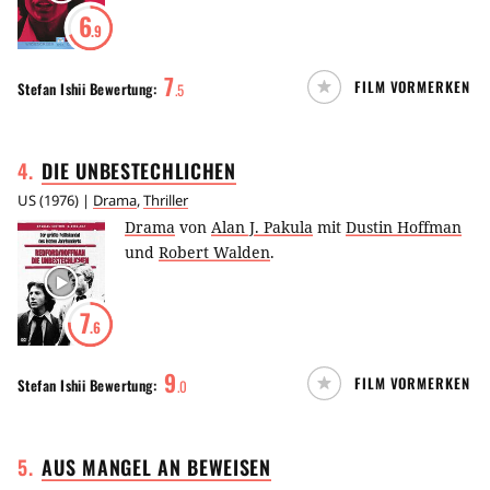
6
.9
7
FILM VORMERKEN
Stefan Ishii
Bewertung:
.
5
4
.
DIE
UNBESTECHLICHEN
US
(
1976
) |
Drama
,
Thriller
Drama
von
Alan J. Pakula
mit
Dustin Hoffman
und
Robert Walden
.
7
.6
9
FILM VORMERKEN
Stefan Ishii
Bewertung:
.
0
5
.
AUS MANGEL AN
BEWEISEN