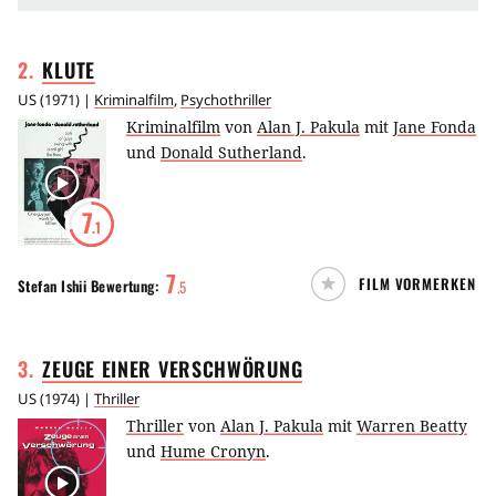
2
.
KLUTE
US
(
1971
) |
Kriminalfilm
,
Psychothriller
Kriminalfilm
von
Alan J. Pakula
mit
Jane Fonda
und
Donald Sutherland
.
7
.1
7
FILM VORMERKEN
Stefan Ishii
Bewertung:
.
5
3
.
ZEUGE EINER
VERSCHWÖRUNG
US
(
1974
) |
Thriller
Thriller
von
Alan J. Pakula
mit
Warren Beatty
und
Hume Cronyn
.