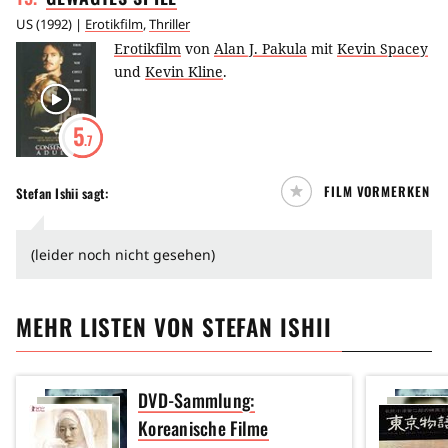
US
(
1992
) |
Erotikfilm
,
Thriller
Erotikfilm
von
Alan J. Pakula
mit
Kevin Spacey
und
Kevin Kline
.
5
.7
FILM VORMERKEN
Stefan Ishii
sagt:
(leider noch nicht gesehen)
MEHR LISTEN VON
STEFAN ISHII
DVD-Sammlung:
Koreanische Filme