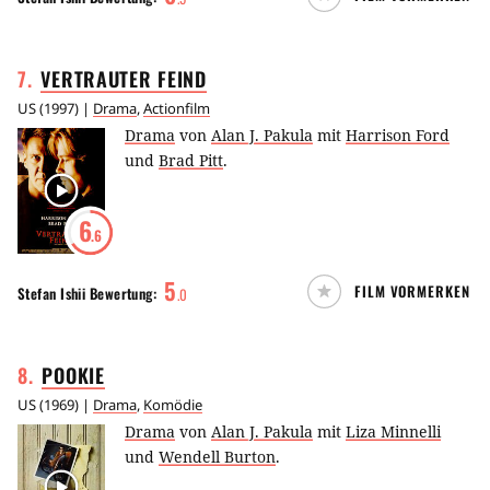
7
.
VERTRAUTER
FEIND
US
(
1997
) |
Drama
,
Actionfilm
Drama
von
Alan J. Pakula
mit
Harrison Ford
und
Brad Pitt
.
6
.6
5
FILM VORMERKEN
Stefan Ishii
Bewertung:
.
0
8
.
POOKIE
US
(
1969
) |
Drama
,
Komödie
Drama
von
Alan J. Pakula
mit
Liza Minnelli
und
Wendell Burton
.