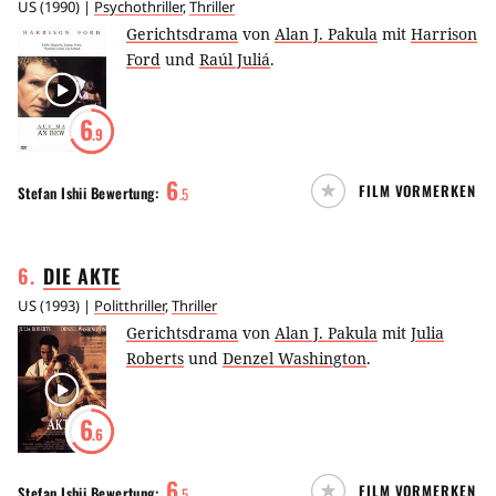
US
(
1990
) |
Psychothriller
,
Thriller
Gerichtsdrama
von
Alan J. Pakula
mit
Harrison
Ford
und
Raúl Juliá
.
6
.9
6
FILM VORMERKEN
Stefan Ishii
Bewertung:
.
5
6
.
DIE
AKTE
US
(
1993
) |
Politthriller
,
Thriller
Gerichtsdrama
von
Alan J. Pakula
mit
Julia
Roberts
und
Denzel Washington
.
6
.6
6
FILM VORMERKEN
Stefan Ishii
Bewertung:
.
5