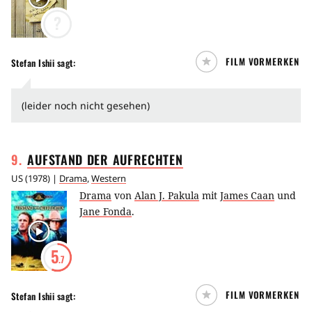
?
FILM VORMERKEN
Stefan Ishii
sagt:
(leider noch nicht gesehen)
9
.
AUFSTAND DER
AUFRECHTEN
US
(
1978
) |
Drama
,
Western
Drama
von
Alan J. Pakula
mit
James Caan
und
Jane Fonda
.
5
.7
FILM VORMERKEN
Stefan Ishii
sagt: