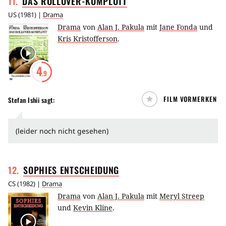
11
.
DAS
ROLLOVER-KOMPLOTT
US
(
1981
) |
Drama
Drama
von
Alan J. Pakula
mit
Jane Fonda
und
Kris Kristofferson
.
4
.9
FILM VORMERKEN
Stefan Ishii
sagt:
(leider noch nicht gesehen)
12
.
SOPHIES
ENTSCHEIDUNG
CS
(
1982
) |
Drama
Drama
von
Alan J. Pakula
mit
Meryl Streep
und
Kevin Kline
.